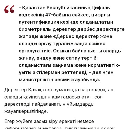
– Қазақстан Республикасының Цифрлық
кодексінің 47-бабына сәйкес, цифрлық
аутентификация кезінде қолданылатын
биометриялық деректер дербес деректерге
жатады және «Дербес деректер және
оларды қорғау туралы» заңға сәйкес
қорғалуға тиіс. Осыған байланысты оларды
жинау, өңдеу және сақтау тәртібі
қолданыстағы заңнама және нормативтік-
құқықтық актілермен реттеледі, – делінген
министрліктің ресми жауабында.
Деректер Қазақстан аумағында сақталады, ал
олардың қауіпсіздігін қамтамасыз ету – сол
деректерді пайдаланатын ұйымдардың
жауапкершілігінде.
Егер жүйеге заңсыз кіру әрекеті немесе
кибершабуыл анықталса, тиісті ұйымдар дереу