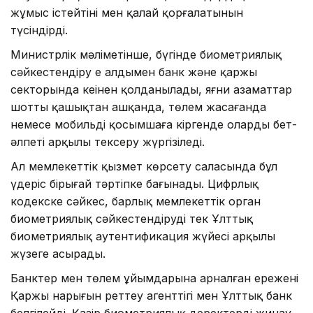
жұмыс істейтіні мен қалай қорғалатынын
түсіндірді.
Министрлік мәліметінше, бүгінде биометриялық
сәйкестендіру ең алдымен банк және қаржы
секторында кеңінен қолданылады, яғни азаматтар
шотты қашықтан ашқанда, төлем жасағанда
немесе мобильді қосымшаға кіргенде олардың бет-
әлпеті арқылы тексеру жүргізіледі.
Ал мемлекеттік қызмет көрсету саласында бұл
үдеріс бірыңғай тәртіпке бағынады. Цифрлық
кодекске сәйкес, барлық мемлекеттік орган
биометриялық сәйкестендіруді тек Ұлттық
биометриялық аутентификация жүйесі арқылы
жүзеге асырады.
Банктер мен төлем ұйымдарына арналған ережені
Қаржы нарығын реттеу агенттігі мен Ұлттық банк
белгілейді. Қазір биометриялық деректерді жинау,