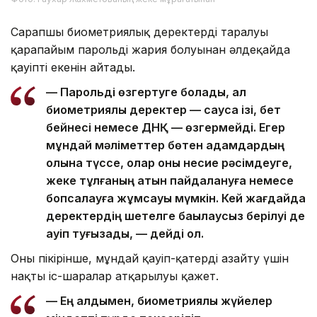
Сарапшы биометриялық деректердің таралуы
қарапайым парольдің жария болуынан әлдеқайда
қауіпті екенін айтады.
— Парольді өзгертуге болады, ал
биометриялық деректер — саусақ ізі, бет
бейнесі немесе ДНҚ — өзгермейді. Егер
мұндай мәліметтер бөтен адамдардың
қолына түссе, олар оны несие рәсімдеуге,
жеке тұлғаның атын пайдалануға немесе
бопсалауға жұмсауы мүмкін. Кей жағдайда
деректердің шетелге бақылаусыз берілуі де
қауіп туғызады, — дейді ол.
Оның пікірінше, мұндай қауіп-қатерді азайту үшін
нақты іс-шаралар атқарылуы қажет.
— Ең алдымен, биометриялық жүйелер