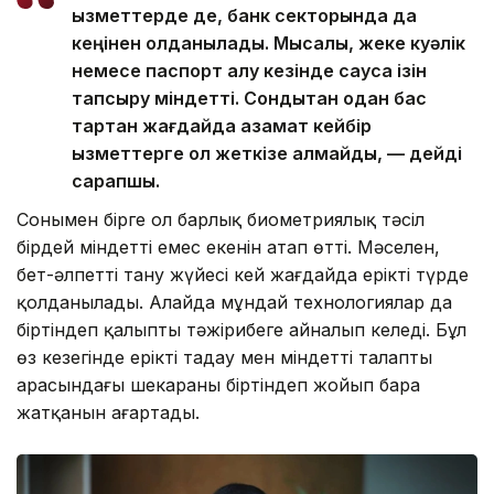
қызметтерде де, банк секторында да
кеңінен қолданылады. Мысалы, жеке куәлік
немесе паспорт алу кезінде саусақ ізін
тапсыру міндетті. Сондықтан одан бас
тартқан жағдайда азамат кейбір
қызметтерге қол жеткізе алмайды, — дейді
сарапшы.
Сонымен бірге ол барлық биометриялық тәсіл
бірдей міндетті емес екенін атап өтті. Мәселен,
бет-әлпетті тану жүйесі кей жағдайда ерікті түрде
қолданылады. Алайда мұндай технологиялар да
біртіндеп қалыпты тәжірибеге айналып келеді. Бұл
өз кезегінде ерікті таңдау мен міндетті талаптың
арасындағы шекараны біртіндеп жойып бара
жатқанын аңғартады.