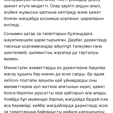
әрекет етуге міндетті. Олар қауіптің алдын алып,
жүйенің жұмысын қалпына келтіреді және қажет
болған жағдайда қосымша қорғаныс шараларын
енгізеді.
Сонымен қатар заң талаптарын бұзғандарға
жауапкершілік қарастырылған. Дербес деректерді
тиісінше қорғамағандар айыппұл төлеумен ғана
шектелмей, қылмыстық жауапқа да тартылуы
мүмкін.
Министрлік азаматтардың өз деректеріне бақылау
жасау құқығы бар екенін де еске салды. Әр адам
«eGov» порталы арқылы қай ұйымдардың оның
мәліметтеріне қол жеткізе алатынын көріп, қажет
болса берілген рұқсатты кері қайтарып ала алады.
Алайда бұл мүмкіндік барлық жағдайда бірдей іске
аса бермейді: кейбір жағдайларда деректерді жою
заң талаптарына байланысты кейінге қалдырылуы