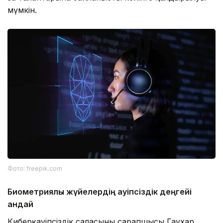
мүмкін.
Фото: freepik.com
Биометриялық жүйелердің қауіпсіздік деңгейі
қандай
Киберқауіпсіздік саласының сарапшысы Гаухар