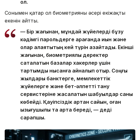
ол.
Сонымен қатар ол биометрияның әсері екіжақты
екенін айтты.
— Бір жағынан, мұндай жүйелерді бұзу
кәдімгі парольдерге қарағанда қиын және
олар алаяқтықтың кей түрін азайтады. Екінші
жағынан, биометриялық деректер
сақталатын базалар хакерлер үшін
тартымды нысанға айналып отыр. Соңғы
жылдары банктерге, мемлекеттік
жүйелерге және бет-әлпетті тану
сервистеріне жасалатын шабуылдар саны
көбейді. Қауіпсіздік артқан сайын, оған
қызығушылық та арта береді, — деді
сарапшы.