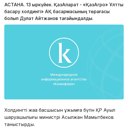
АСТАНА. 13 қыркүйек. ҚазАқпарат - «ҚазАгро» Ұлттық
басқару холдингі» АҚ басқармасының төрағасы
болып Дулат Айтжанов тағайындалды.
Холдингтің жаңа басшысын ұжымға бүгін ҚР Ауыл
шаруашылығы министрі Асылжан Мамытбеков
таныстырды.