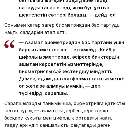
белгілі бір жағдайларда деректерді
сақтауды талап етеді, яғни бұл құқықтың
шектелетін сәттері болады, — дейді ол.
Сонымен қатар заңгер биометриядан бас тартудың
нақты салдарын атап өтті.
— Азамат биометриядан бас тартқаны үшін
барлық қызметтен шеттетілмейді. Кейбір
цифрлық қызметтерде, әсіресе банктердің
қашықтан көрсететін қызметтерінде,
биометриялық сәйкестендіру міндетті.
Демек, адам дәл сол форматтағы қызметке
қол жеткізе алмауы мүмкін, — деп
түсіндірді сарапшы.
Сарапшылардың пайымынша, биометрияға қатысты
негізгі сұрақ — азаматтың дербес деректерін
басқару құқығы мен цифрлық ортадағы нақты
таңдау еркіндігі қаншалықты сақталады деген