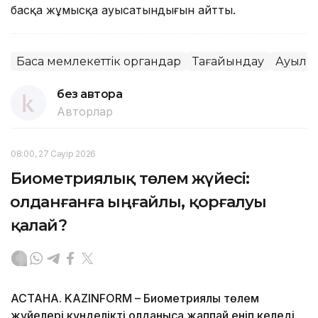
басқа жұмысқа ауысатындығын айтты.
Басқа мемлекеттік органдар
Тағайындау
Ауыл 
без автора
Авторлар
08:00, 27 Сәуір 2026
Биометриялық төлем жүйесі:
Қолданғанға ыңғайлы, қорғалуы
қалай?
АСТАНА. KAZINFORM – Биометриялық төлем
жүйелері күнделікті қолданысқа жаппай еніп келеді.