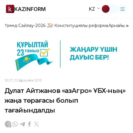
KAZINFORM
KZ
Сайлау-2026
Конституциялық реформа
Арнайы жо
Тренд:
10:27, 13 Қыркүйек 2012
Дулат Айтжанов «ҚазАгро» ҰБХ-ның»
жаңа төрағасы болып
тағайындалды