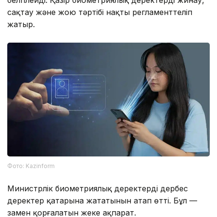
сақтау және жою тәртібі нақты регламенттеліп
жатыр.
Фото: Kazinform
Министрлік биометриялық деректердің дербес
деректер қатарына жататынын атап өтті. Бұл —
заңмен қорғалатын жеке ақпарат.