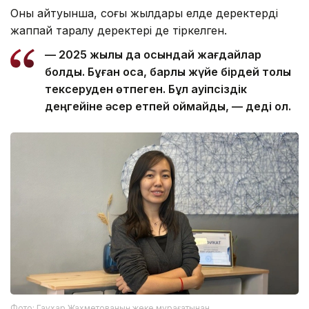
Оның айтуынша, соңғы жылдары елде деректердің
жаппай таралу деректері де тіркелген.
— 2025 жылы да осындай жағдайлар
болды. Бұған қоса, барлық жүйе бірдей толық
тексеруден өтпеген. Бұл қауіпсіздік
деңгейіне әсер етпей қоймайды, — деді ол.
Фото: Гаухар Жахметованың жеке мұрағатынан