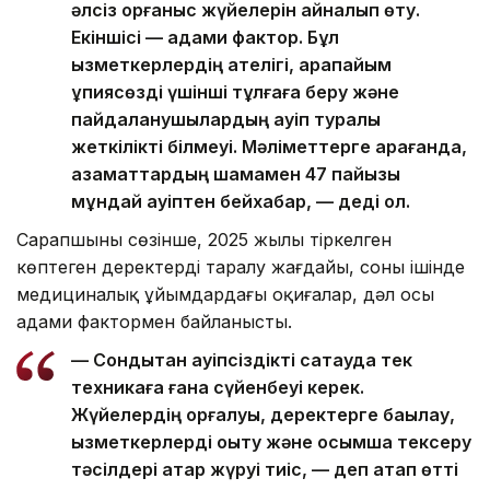
әлсіз қорғаныс жүйелерін айналып өту.
Екіншісі — адами фактор. Бұл
қызметкерлердің қателігі, қарапайым
құпиясөзді үшінші тұлғаға беру және
пайдаланушылардың қауіп туралы
жеткілікті білмеуі. Мәліметтерге қарағанда,
азаматтардың шамамен 47 пайызы
мұндай қауіптен бейхабар, — деді ол.
Сарапшының сөзінше, 2025 жылы тіркелген
көптеген деректердің таралу жағдайы, соның ішінде
медициналық ұйымдардағы оқиғалар, дәл осы
адами фактормен байланысты.
— Сондықтан қауіпсіздікті сақтауда тек
техникаға ғана сүйенбеуі керек.
Жүйелердің қорғалуы, деректерге бақылау,
қызметкерлерді оқыту және қосымша тексеру
тәсілдері қатар жүруі тиіс, — деп атап өтті