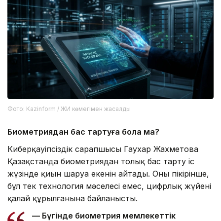
Фото: Kazinform / ЖИ көмегімен жасалды
Биометриядан бас тартуға бола ма?
Киберқауіпсіздік сарапшысы Гаухар Жахметова
Қазақстанда биометриядан толық бас тарту іс
жүзінде қиын шаруа екенін айтады. Оның пікірінше,
бұл тек технология мәселесі емес, цифрлық жүйенің
қалай құрылғанына байланысты.
— Бүгінде биометрия мемлекеттік