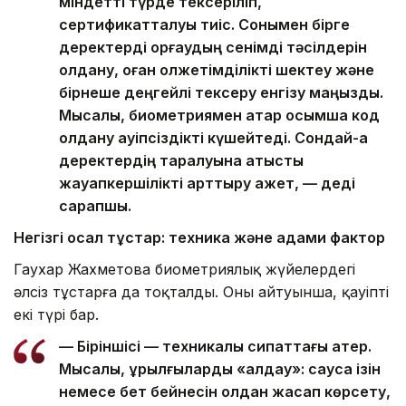
міндетті түрде тексеріліп,
сертификатталуы тиіс. Сонымен бірге
деректерді қорғаудың сенімді тәсілдерін
қолдану, оған қолжетімділікті шектеу және
бірнеше деңгейлі тексеру енгізу маңызды.
Мысалы, биометриямен қатар қосымша код
қолдану қауіпсіздікті күшейтеді. Сондай-ақ
деректердің таралуына қатысты
жауапкершілікті арттыру қажет, — деді
сарапшы.
Негізгі осал тұстар: техника және адами фактор
Гаухар Жахметова биометриялық жүйелердегі
әлсіз тұстарға да тоқталды. Оның айтуынша, қауіптің
екі түрі бар.
— Біріншісі — техникалық сипаттағы қатер.
Мысалы, құрылғыларды «алдау»: саусақ ізін
немесе бет бейнесін қолдан жасап көрсету,