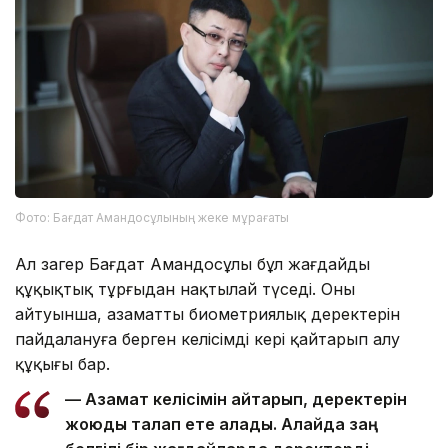
Фото: Бағдат Амандосұлының жеке мұрағаты
Ал заңгер Бағдат Амандосұлы бұл жағдайды
құқықтық тұрғыдан нақтылай түседі. Оның
айтуынша, азаматтың биометриялық деректерін
пайдалануға берген келісімді кері қайтарып алу
құқығы бар.
— Азамат келісімін қайтарып, деректерін
жоюды талап ете алады. Алайда заң