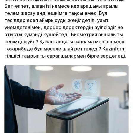
Бет-әлпет, алақан ізі немесе көз қарашығы арқылы
төлем жасау енді ешкімге таңсық емес. Бұл
тәсілдер есеп айырысуды жеңілдетіп, уақыт
үнемдегенімен, дербес деректердің қауіпсіздігіне
қатысты күмәнді күшейтеді. Биометрия қаншалықты
сенімді жүйе? Қазақстандағы заңнама мен әлемдік
тәжірибеде бұл мәселе қалай реттеледі? Kazinform
тілшісі тақырыпты сарапшылармен бірге зерделеді.