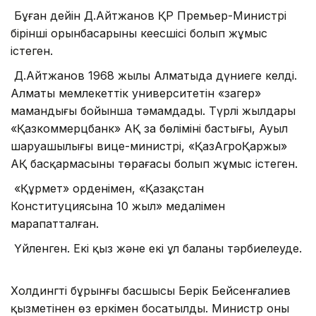
Бұған дейін Д.Айтжанов ҚР Премьер-Министрі
бірінші орынбасарының кеңесшісі болып жұмыс
істеген.
Д.Айтжанов 1968 жылы Алматыда дүниеге келді.
Алматы мемлекеттік университетін «заңгер»
мамандығы бойынша тәмамдады. Түрлі жылдары
«Қазкоммерцбанк» АҚ заң бөлімінің бастығы, Ауыл
шаруашылығы вице-министрі, «ҚазАгроҚаржы»
АҚ басқармасының төрағасы болып жұмыс істеген.
«Құрмет» орденімен, «Қазақстан
Конституциясына 10 жыл» медалімен
марапатталған.
Үйленген. Екі қыз және екі ұл баланы тәрбиелеуде.
Холдингтің бұрынғы басшысы Берік Бейсенғалиев
қызметінен өз еркімен босатылды. Министр оның