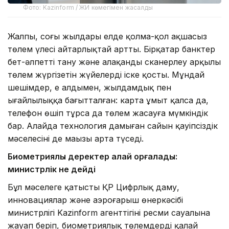
Фото: Kazinform / ЖИ көмегімен жасалды
Жалпы, соңғы жылдары елде қолма-қол ақшасыз
төлем үлесі айтарлықтай артты. Бірқатар банктер
бет-әлпетті тану және алақанды сканерлеу арқылы
төлем жүргізетін жүйелерді іске қосты. Мұндай
шешімдер, ең алдымен, жылдамдық пен
ыңғайлылыққа бағытталған: карта ұмыт қалса да,
телефон өшіп тұрса да төлем жасауға мүмкіндік
бар. Алайда технология дамыған сайын қауіпсіздік
мәселесінің де маңызы арта түседі.
Биометриялық деректер қалай қорғалады:
министрлік не дейді
Бұл мәселеге қатысты ҚР Цифрлық даму,
инновациялар және аэроғарыш өнеркәсібі
министрлігі Kazinform агенттігінің ресми сауалына
жауап беріп, биометриялық төлемдердің қалай