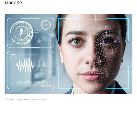
мәселе.
Фото: istockphoto.com
Әлемдік тәжірибе: технология бар, бірақ бәрі
бірдей сене бермейді
Биометриялық технологияларға қатысты