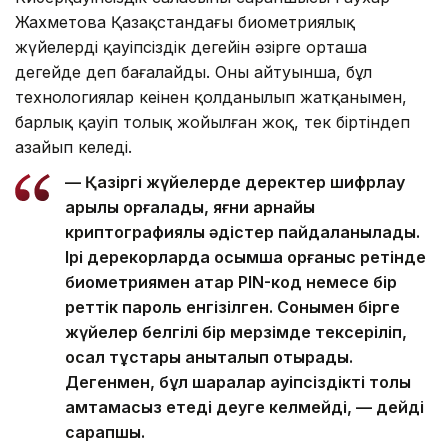
Жахметова Қазақстандағы биометриялық
жүйелердің қауіпсіздік деңгейін әзірге орташа
деңгейде деп бағалайды. Оның айтуынша, бұл
технологиялар кеңінен қолданылып жатқанымен,
барлық қауіп толық жойылған жоқ, тек біртіндеп
азайып келеді.
— Қазіргі жүйелерде деректер шифрлау
арқылы қорғалады, яғни арнайы
криптографиялық әдістер пайдаланылады.
Ірі дерекқорларда қосымша қорғаныс ретінде
биометриямен қатар PIN-код немесе бір
реттік пароль енгізілген. Сонымен бірге
жүйелер белгілі бір мерзімде тексеріліп,
осал тұстары анықталып отырады.
Дегенмен, бұл шаралар қауіпсіздікті толық
қамтамасыз етеді деуге келмейді, — дейді
сарапшы.