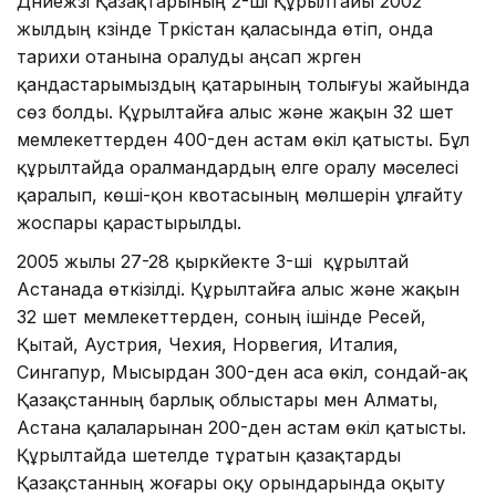
Дүниежүзі Қазақтарының 2-ші Құрылтайы 2002
жылдың күзінде Түркістан қаласында өтіп, онда
тарихи отанына оралуды аңсап жүрген
қандастарымыздың қатарының толығуы жайында
сөз болды. Құрылтайға алыс және жақын 32 шет
мемлекеттерден 400-ден астам өкіл қатысты. Бұл
құрылтайда оралмандардың елге оралу мәселесі
қаралып, көші-қон квотасының мөлшерін ұлғайту
жоспары қарастырылды.
2005 жылы 27-28 қыркүйекте 3-ші құрылтай
Астанада өткізілді. Құрылтайға алыс және жақын
32 шет мемлекеттерден, соның ішінде Ресей,
Қытай, Аустрия, Чехия, Норвегия, Италия,
Сингапур, Мысырдан 300-ден аса өкіл, сондай-ақ
Қазақстанның барлық облыстары мен Алматы,
Астана қалаларынан 200-ден астам өкіл қатысты.
Құрылтайда шетелде тұратын қазақтарды
Қазақстанның жоғары оқу орындарында оқыту