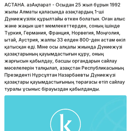
АСТАНА. ҚазАқпарат - Осыдан 25 жыл бұрын 1992
жылы Алматы қаласында Қазақтардың 1-ші
Дүниежүзілік құрылтайы өткен болатын. Оған алыс
және жақын шет мемлекеттерден, соның ішінде
Түркия, Германия, Франция, Норвегия, Моңғолия,
Қытай, Аустрия, жалпы 33 елден 800-ден астам өкіл
қатысқан еді. Міне осы алқалы жиында Дүниежүзі
қазақтарының қауымдастығын құру, оның
жарғысын қабылдау, басшы органдарын сайлау
мәселелерін талқылап, Қазақстан Республикасының
Президенті Нұрсұлтан Назарбаевты Дүниежүзі
қазақтары қауымдастығының төрағасы етіп сайлау
туралы ұсыныс бірауыздан қабылданды.