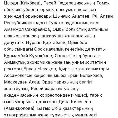
Цырдя (Киікбаев), Ресей Федерациясының Томск
облысы губернаторының әлеуметтік саясат
жөніндегі орынбасары Шыңғыс Ақатаев, РФ Алтай
Республикасындағы Турата ауданының әкімі
Аманжол Сахарьянов, Омбы облыстық алтыншы
шақырылған заң шығарушы жиналысының
депутаты Нұрлан Қартабаев, Орынбор
облысындағы Орск қалалық кеңесінің депутаты
Құрмамбай Құмақбаев, Санкт-Петербургтағы
Аймақтық экономика және заң университетінің
ректоры Ерлан Ысқақов, Қырғызстан халықтары
Ассамблеясы кеңесінің мүшесі Еркін Бөлекбаев,
Мәскеуден Алаш Орда тарихының белгілі
зерттеушісі, Ресей жаратылыстану
академиясының корреспондент-мүшесі, тарих
ғылымдарының докторы Дина Киселева
(Аманжолова), Батыс Сібір қазақтарының
этнографиялық және тұрмыстық мәдениеті