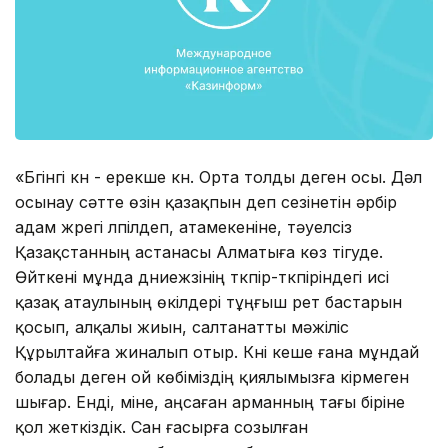
«Бүгінгі күн - ерекше күн. Орта толды деген осы. Дәл
осынау сәтте өзін қазақпын деп сезінетін әрбір
адам жүрегі лүпілдеп, атамекеніне, тәуелсіз
Қазақстанның астанасы Алматыға көз тігуде.
Өйткені мұнда дүниежүзінің түкпір-түкпіріндегі исі
қазақ атаулының өкілдері тұңғыш рет бастарын
қосып, алқалы жиын, салтанатты мәжіліс
Құрылтайға жиналып отыр. Күні кеше ғана мұндай
болады деген ой көбіміздің қиялымызға кірмеген
шығар. Енді, міне, аңсаған арманның тағы біріне
қол жеткіздік. Сан ғасырға созылған