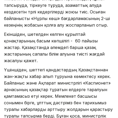
тапсыруда, тіркеуге тұруда, азаматтық алуда
кездесетін түрлі кедергілерді жоюы тиіс. Осыған
байланысты «Нұрлы көш» бағдарламасының 2-ші
кезеңінің жобасын қолға алу жоспарланып отыр.
Екіншіден, шетелден келген құрылтай
қонақтарының басым көпшілігі - 60 пайызы
жастар. Қазақстанда әлемдегі барша қазақ
жастарының сапалы білім алуына тиісті жағдай
жасалуы қажет.
Үшіншіден, шеттегі қандастардың Қазақстаннан
жан-жақты хабар алып тұруына көмектесу керек.
Байланыс және Ақпарат министрлігі «Каспионет»
арнасының қазақтар тұратын елдерге таралуын
қамтамасыз етуі керек. Мемлекет басшысы
сонымен бірге, ұлттық дәстүріміз бен тарихымыз
туралы хабарларды арттыру жолдарын қарастыру
туралы тапсырма берді. Бұған қоса, министрлік