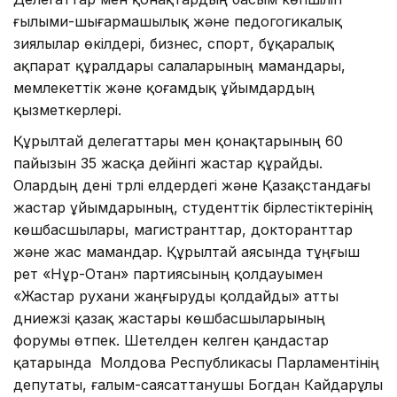
ғылыми-шығармашылық және педогогикалық
зиялылар өкілдері, бизнес, спорт, бұқаралық
ақпарат құралдары салаларының мамандары,
мемлекеттік және қоғамдық ұйымдардың
қызметкерлері.
Құрылтай делегаттары мен қонақтарының 60
пайызын 35 жасқа дейінгі жастар құрайды.
Олардың дені түрлі елдердегі және Қазақстандағы
жастар ұйымдарының, студенттік бірлестіктерінің
көшбасшылары, магистранттар, докторанттар
және жас мамандар. Құрылтай аясында тұңғыш
рет «Нұр-Отан» партиясының қолдауымен
«Жастар рухани жаңғыруды қолдайды» атты
дүниежүзі қазақ жастары көшбасшыларының
форумы өтпек. Шетелден келген қандастар
қатарында Молдова Республикасы Парламентінің
депутаты, ғалым-саясаттанушы Богдан Кайдарұлы