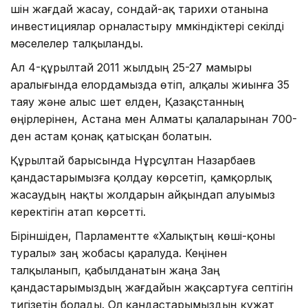
үшін жағдай жасау, сондай-ақ тарихи отанына
инвестициялар орналастыру мүмкіндіктері секілді
мәселелер талқыланды.
Ал 4-құрылтай 2011 жылдың 25-27 мамыры
аралығында елордамызда өтіп, алқалы жиынға 35
таяу және алыс шет елден, Қазақстанның
өңірлерінен, Астана мен Алматы қалаларынан 700-
ден астам қонақ қатысқан болатын.
Құрылтай барысында Нұрсұлтан Назарбаев
қандастарымызға қолдау көрсетіп, қамқорлық
жасаудың нақты жолдарын айқындап алуымыз
керектігін атап көрсетті.
Біріншіден, Парламентте «Халықтың көші-қоны
туралы» заң жобасы қаралуда. Кеңінен
талқыланып, қабылданатын жаңа Заң
қандастарымыздың жағдайын жақсартуға септігін
тигізетін болады. Ол қандастарымыздың құжат