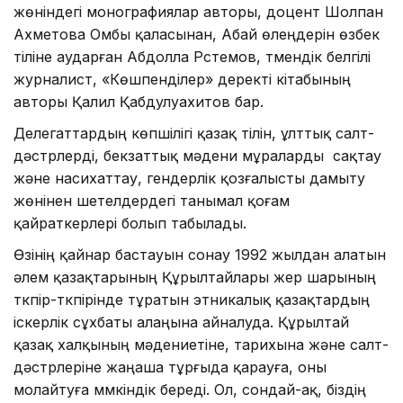
жөніндегі монографиялар авторы, доцент Шолпан
Ахметова Омбы қаласынан, Абай өлеңдерін өзбек
тіліне аударған Абдолла Рүстемов, түмендік белгілі
журналист, «Көшпенділер» деректі кітабының
авторы Қалил Қабдулуахитов бар.
Делегаттардың көпшілігі қазақ тілін, ұлттық салт-
дәстүрлерді, бекзаттық мәдени мұраларды сақтау
және насихаттау, гендерлік қозғалысты дамыту
жөнінен шетелдердегі танымал қоғам
қайраткерлері болып табылады.
Өзінің қайнар бастауын сонау 1992 жылдан алатын
әлем қазақтарының Құрылтайлары жер шарының
түкпір-түкпірінде тұратын этникалық қазақтардың
іскерлік сұхбаты алаңына айналуда. Құрылтай
қазақ халқының мәдениетіне, тарихына және салт-
дәстүрлеріне жаңаша тұрғыда қарауға, оны
молайтуға мүмкіндік береді. Ол, сондай-ақ, біздің