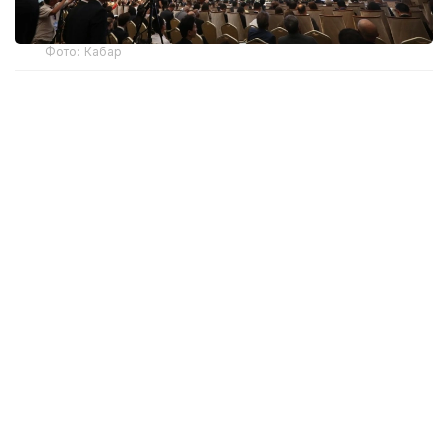
Фото: Кабар
Саммитке ШЫҰ-ға мүше елдердің 150-ге жуық
жетекші бұқаралық ақпарат құралының, танымал
талдау орталықтарының, мемлекеттік
органдарының және ШЫҰ хатшылығының
шамамен 260 өкілі қатысып жатыр.
Саммиттің ашылу рәсімінде Қырғыз Республикасы
Президенті Әкімшілігінің Ақпараттық саясат
қызметінің жетекшісі Дайырбек Орынбеков қазіргі
әлемде бұқаралық ақпарат құралдары мен талдау
орталықтары қоғамдық пікірді қалыптастыру,
мемлекеттер арасындағы сенімді нығайту және
қауіпсіздікті қамтамасыз ету ісінде маңызды
жауапкершілік арқалайтынын айтты. Оның
пікірінше, бұл саммит ШЫҰ аясындағы ақпараттық