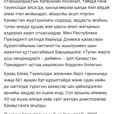
отаршылдықтың бұғауынан босанып, таяуда ғана
тәуелсіздік алса да, қысқа мерзім ішінде бүкіл айдай
әлем түгел мойындап, абыройы асып үлгірген
Қазақстан жұртшылығы сіздерді, ардақты ағайын,
туған жерде құшақ жая қарсы алып жатқанын
өздеріңіз көріп отырсыздар. Мен Республика
Президенті ретінде бәріңізді Дүниежүзі қазақтары
Құрылтайының салтанатты ашылуымен шын
жүректен құттықтаймын! Баршаңызға: «Туған жерге
қош келдіңіздер!» - деймін», - деп Қазақстан
Президенті ыстық ықыласын білдірген болатын.
Қазақ Елінің Тәуелсіздік алғаннан бергі тарихында
жаңа бет ашқан бұл құрылтайда және одан кейін
де шетелде тұратын қазақтар үшін қабылданған
арнайы заңдар өз күшіне енді. Сол арқылы әлемнің
40-қа жуық елінде өмір сүріп жатқан диаспоралар
Қазақстанға ағылды.