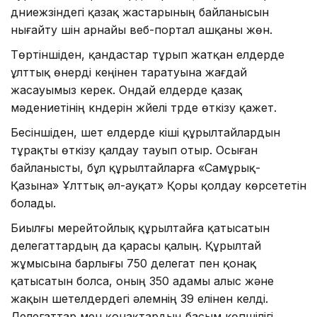
дүниежүзіндегі қазақ жастарының байланысын
нығайту үшін арнайы веб-портал ашқаны жөн.
Төртіншіден, қандастар тұрып жатқан елдерде
ұлттық өнерді кеңінен таратуына жағдай
жасауымыз керек. Ондай елдерде қазақ
мәдениетінің күндерін жүйелі түрде өткізу қажет.
Бесіншіден, шет елдерде кіші құрылтайлардын
тұрақты өткізу қалдау тауып отыр. Осыған
байланысты, бұл құрылтайларға «Самұрық-
Қазына» Ұлттық әл-ауқат» Қоры қолдау көрсететін
болады.
Биылғы мерейтойлық құрылтайға қатысатын
делегаттардың да қарасы қалың. Құрылтай
жұмысына барлығы 750 делегат пен қонақ
қатысатын болса, оның 350 адамы алыс және
жақын шетелдердегі әлемнің 39 елінен келді.
Делегаттар мен қонақтардың басым көпшілігі