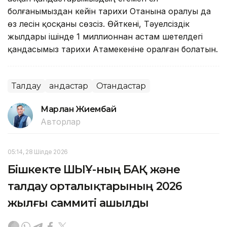
болғанымыздан кейін тарихи Отанына оралуы да
өз үлесін қосқаны сөзсіз. Өйткені, Тәуелсіздік
жылдары ішінде 1 миллионнан астам шетелдегі
қандасымыз тарихи Атамекеніне оралған болатын.
Талдау
Қандастар
Отандастар
Марлан Жиембай
Авторлар
05:14, 28 Шілде 2026
Бішкекте ШЫҰ-ның БАҚ және
талдау орталықтарының 2026
жылғы саммиті ашылды