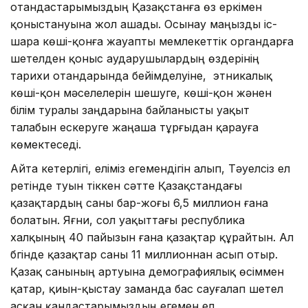
отандастарымыздың Қазақстанға өз еркімен
қоныстануына жол ашады. Осынау маңызды іс-
шара көші-қонға жауапты мемлекеттік органдарға
шетелден қоныс аударушылардың өздерінің
тарихи отандарында бейімделуіне, этникалық
көші-қон мәселелерін шешуге, көші-қон жәнен
білім туралы заңдарына байланысты уақыт
талабын ескеруге жаңаша тұрғыдан қарауға
көмектеседі.
Айта кетерлігі, еліміз егемендігін алып, Тәуелсіз ел
ретінде туын тіккен сәтте Қазақстандағы
қазақтардың саны бар-жоғы 6,5 миллион ғана
болатын. Яғни, сол уақыттағы республика
халқының 40 пайызын ғана қазақтар құрайтын. Ал
бүгінде қазақтар саны 11 миллионнан асып отыр.
Қазақ санының артуына демографиялық өсіммен
қатар, қиын-қыстау заманда бас сауғалап шетел
асқан қандастарымыздың егемен ел