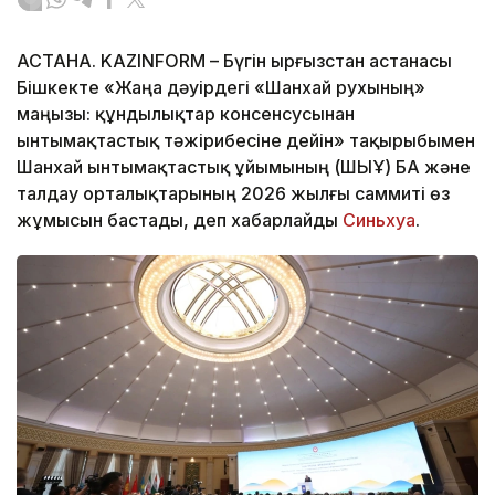
АСТАНА. KAZINFORM – Бүгін Қырғызстан астанасы
Бішкекте «Жаңа дәуірдегі «Шанхай рухының»
маңызы: құндылықтар консенсусынан
ынтымақтастық тәжірибесіне дейін» тақырыбымен
Шанхай ынтымақтастық ұйымының (ШЫҰ) БАҚ және
талдау орталықтарының 2026 жылғы саммиті өз
жұмысын бастады, деп хабарлайды
Синьхуа
.