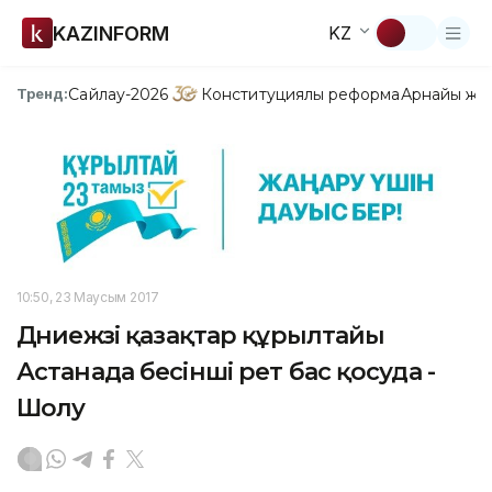
KAZINFORM
KZ
Сайлау-2026
Конституциялық реформа
Арнайы жо
Тренд:
10:50, 23 Маусым 2017
Дүниежүзі қазақтар құрылтайы
Астанада бесінші рет бас қосуда -
Шолу