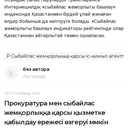
Интернешнлдің «сыбайлас жемқорлықты бақылау»
индексінде Қазақстанмен бірдей ұпай жинаған
елдер бойынша да келтіруге болады. «Сыбайлас
жемқорлықты бақылау» индикаторы рейтингінде олар
Қазақстаннан айтарлықтай төмен орналасқан.
ҚР Сыбайлас жемқорлыққа қарсы іс-қимыл агенттіг
без автора
Авторлар
18:57, 26 Мамыр 2026
Прокуратура мен сыбайлас
жемқорлыққа қарсы қызметке
қабылдау ережесі өзгеруі мүмкін