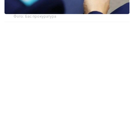
Фото: Бас прокуратура
Түзетулер алғашқы кәсіптік даярлықтан өту тәртібін
жаңартуға бағытталған. Құжатта іріктеу
шарттарын нақтылау, даярлық өткізу талаптарын
жетілдіру және оқудан шығару негіздерін
қолданыстағы заңнамаға сәйкестендіру
қарастырылған.
Жобаны ҚР Бас прокуратурасы әзірлеген.
Ведомствоның мәліметінше, өзгерістер жаңа
Конституция мен Цифрлық кодекс талаптарына
байланысты енгізіліп отыр.
Құжатта прокуратура, сыбайлас жемқорлыққа қарсы
іс-қимыл қызметіне және экономикалық тергеу
қызметіне жұмысқа кіретін азаматтардың алғашқы