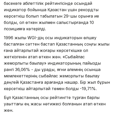
бәсекеге қабілеттілік рейтингісінде осындай
индикатор бойынша Қазақстан үшін рекордтық
көрсеткіш болып табылатын 29-шы орынға ие
болды, ол өткен жылмен салыстырғанда 10
позицияға көтерілді.
1996 жылы WGI-дің осы индикаторын өлшеу
басталған сәттен бастап Қазақстанның соңғы жылы
ғана айтарлықтай жоғары көрсеткішке қол
жеткізгенін атап өткен жөн. «Сыбайлас
жемқорлықты бақылау» индикаторының пайыздық
рангі 36,06% - ды құрады, яғни әлемнің осынша
мемлекеттерінің сыбайлас жемқорлықты бақылау
деңгейі Қазақстанға қарағанда нашар. Бір жыл бұрын
көрсеткіш айтарлықтай төмен болды -19,71%.
Бұл Қазақстанның осы рейтингте тұрған барлық
уақыттағы ең жақсы нәтижесі болғанын атап өткен
жөн.