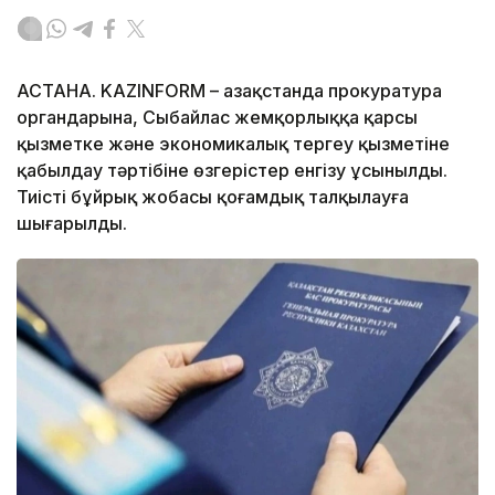
АСТАНА. KAZINFORM – Қазақстанда прокуратура
органдарына, Сыбайлас жемқорлыққа қарсы
қызметке және экономикалық тергеу қызметіне
қабылдау тәртібіне өзгерістер енгізу ұсынылды.
Тиісті бұйрық жобасы қоғамдық талқылауға
шығарылды.