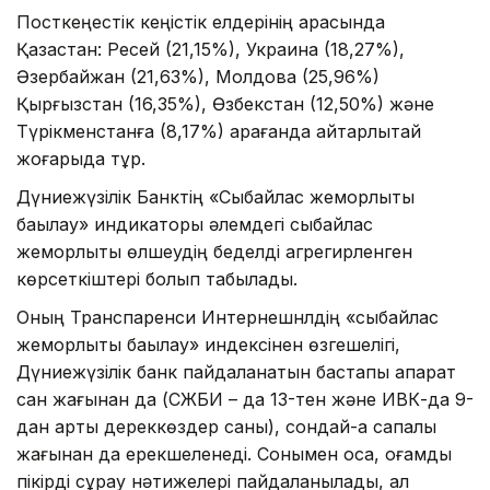
Посткеңестік кеңістік елдерінің арасында
Қазақстан: Ресей (21,15%), Украина (18,27%),
Әзербайжан (21,63%), Молдова (25,96%)
Қырғызстан (16,35%), Өзбекстан (12,50%) және
Түрікменстанға (8,17%) қарағанда айтарлықтай
жоғарыда тұр.
Дүниежүзілік Банктің «Сыбайлас жемқорлықты
бақылау» индикаторы әлемдегі сыбайлас
жемқорлықты өлшеудің беделді агрегирленген
көрсеткіштері болып табылады.
Оның Транспаренси Интернешнлдің «сыбайлас
жемқорлықты бақылау» индексінен өзгешелігі,
Дүниежүзілік банк пайдаланатын бастапқы ақпарат
сан жағынан да (СЖБИ – да 13-тен және ИВК-да 9-
дан артық дереккөздер саны), сондай-ақ сапалық
жағынан да ерекшеленеді. Сонымен қоса, қоғамдық
пікірді сұрау нәтижелері пайдаланылады, ал