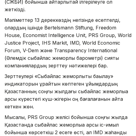
(СЖБИ) бойынша айтарлықтай ілгерілеуге қол
жеткізді.
Мәліметтер 13 дереккөздің негізінде есептелді,
олардың ішінде Bertelsmann Stiftung, Freedom
House, Economist Intelligence Unit, PRS Group, World
Justice Project, IHS Markit, IMD, World Economic
Forum, V-Dem және Transparency International
(Әлемдік сыбайлас жемқорлық барометрі) сияқты
компаниялардың зерттеу нәтижелері бар.
Зерттеулері «Сыбайлас жемқорлықты бақылау»
индикаторын құрайтын көптеген ұйымдардың
Қазақстанның соңғы жылдағы сыбайлас жемқорлыққа
қарсы күрестегі күш-жігерін оң бағалағанын айта
кеткен жөн.
Мысалы, PRS Group желісі бойынша соңғы жылда
Қазақстанда сыбайлас жемқорлыққа қарсы іс-қимыл
бойынша көрсеткіш 2 есеге өсті, ал IMD жаһандық