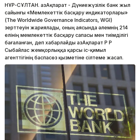
НҰР-СҰЛТАН. ҚазАқпарат - Дүниежүзілік банк жыл
сайынғы «Мемлекеттік басқару индикаторлары»
(The Worldwide Governance Indicators, WGI)
зерттеуін жариялады, оның аясында әлемнің 214
елінің мемлекеттік басқару сапасы мен тиімділігі
бағаланған, деп хабарлайды ҚазАқпарат ҚР ҚР
Сыбайлас жемқорлыққа қарсы іс-қимыл
агенттігінің баспасөз қызметіне сілтеме жасап.