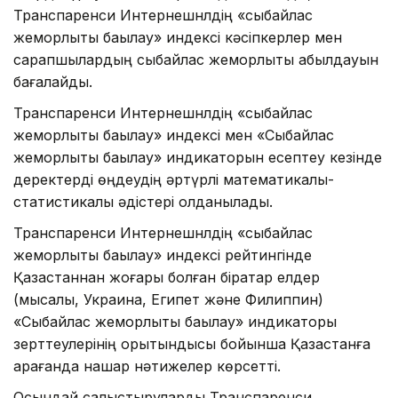
Транспаренси Интернешнлдің «сыбайлас
жемқорлықты бақылау» индексі кәсіпкерлер мен
сарапшылардың сыбайлас жемқорлықты қабылдауын
бағалайды.
Транспаренси Интернешнлдің «сыбайлас
жемқорлықты бақылау» индексі мен «Сыбайлас
жемқорлықты бақылау» индикаторын есептеу кезінде
деректерді өңдеудің әртүрлі математикалық-
статистикалық әдістері қолданылады.
Транспаренси Интернешнлдің «сыбайлас
жемқорлықты бақылау» индексі рейтингінде
Қазақстаннан жоғары болған бірқатар елдер
(мысалы, Украина, Египет және Филиппин)
«Сыбайлас жемқорлықты бақылау» индикаторы
зерттеулерінің қорытындысы бойынша Қазақстанға
қарағанда нашар нәтижелер көрсетті.
Осындай салыстыруларды Транспаренси