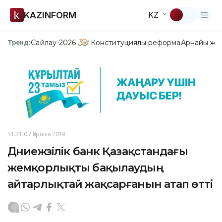
KAZINFORM
KZ
Сайлау-2026
Конституциялық реформа
Арнайы жо
Тренд:
14:31, 07 Қараша 2019
Дүниежүзілік банк Қазақстандағы
жемқорлықты бақылаудың
айтарлықтай жақсарғанын атап өтті