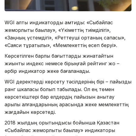
WGI алты индикаторды қамтиды: «Сыбайлас
жемқорлықты бақылау», «Үкіметтің тиімділігі»,
«Заңның үстемдігі», «Реттеуші ортаның сапасы»,
«Саяси тұрақтылық», «Мемлекеттің есеп беруі».
Көрсетілген барлық бағыттарды жинақтайтын
жиынтық индекс немесе бірыңғай рейтинг жоқ –
әрбір индикатор жеке бағаланады.
WGI деректерді көрсету тәсілдерінің бірі – пайыздық
ранг шкаласы болып табылады. Ол ең төмен
көрсеткіштері бар елдердің пайызын анықтау
арқылы қалғандарының арасында жеке мемлекеттің
жағдайын көрсетеді.
2018 жылдың қорытындысы бойынша Қазақстан
«Сыбайлас жемқорлықты бақылау» индикаторы