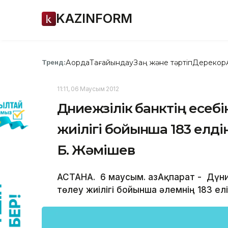
KAZINFORM
Ақорда
Тағайындау
Заң және тәртіп
Дерекқор
Тренд:
11:11, 06 Маусым 2012
Дүниежүзілік банктің есе
жиілігі бойынша 183 елді
Б. Жәмішев
АСТАНА. 6 маусым. ҚазАқпарат - Дүние
төлеу жиілігі бойынша әлемнің 183 ел