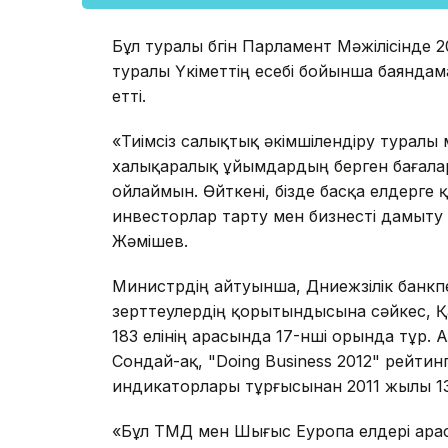
Бұл туралы бүгін Парламент Мәжілісінде
туралы Үкіметтің есебі бойынша баянда
етті.
«Тиімсіз салықтық әкімшілендіру туралы 
халықаралық ұйымдардың берген бағала
ойлаймын. Өйткені, бізде басқа елдерге
инвесторлар тарту мен бизнесті дамыту ү
Жәмішев.
Министрдің айтуынша, Дүниежүзілік банкп
зерттеулердің қорытындысына сәйкес, Қа
183 елінің арасында 17-нші орында тұр. 
Сондай-ақ, "Doing Business 2012" рейтин
индикаторлары тұрғысынан 2011 жылы 13
«Бұл ТМД мен Шығыс Еуропа елдері арасы