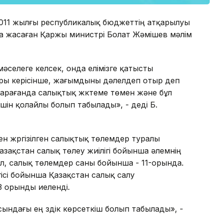
 2011 жылғы республикалық бюджеттің атқарылуы
ма жасаған Қаржы министрі Болат Жәмішев мәлім
мәселеге келсек, онда елімізге қатысты
ры керісінше, жағымдыны дәлелдеп отыр деп
 қарағанда салықтық жүктеме төмен және бұл
шін қолайлы болып табылады», - деді Б.
ен жүргізілген салықтық төлемдер туралы
зақстан салық төлеу жиілігі бойынша әлемнің
Ал, салық төлемдер саны бойынша - 11-орында.
гісі бойынша Қазақстан салық салу
 орынды иеленді.
ндағы ең үздік көрсеткіш болып табылады», -