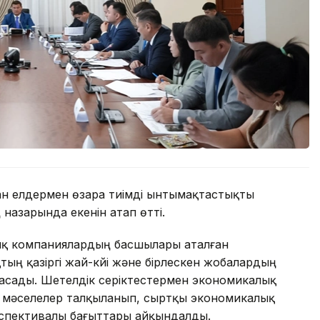
н елдермен өзара тиімді ынтымақтастықты
назарында екенін атап өтті.
тық компаниялардың басшылары аталған
ң қазіргі жай-күйі және бірлескен жобалардың
асады. Шетелдік серіктестермен экономикалық
згі мәселелер талқыланып, сыртқы экономикалық
спективалы бағыттары айқындалды.