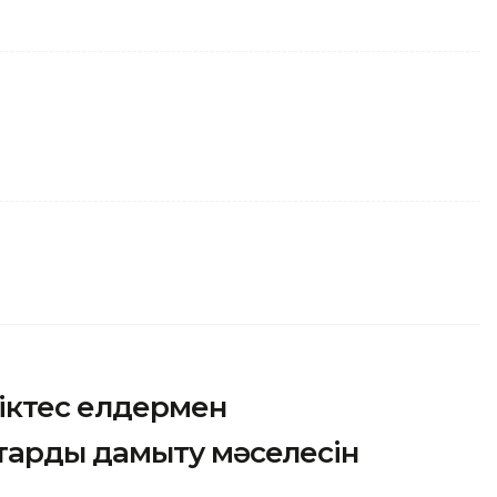
ріктес елдермен
тарды дамыту мәселесін