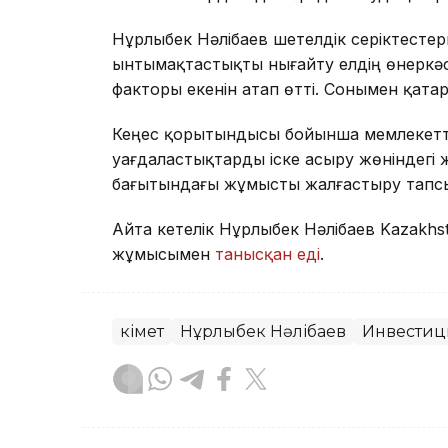
Нұрлыбек Нәлібаев шетелдік серіктест
ынтымақтастықты нығайту елдің өнеркәс
факторы екенін атап өтті. Сонымен қата
Кеңес қорытындысы бойынша мемлекеттік
уағдаластықтарды іске асыру жөніндегі
бағытындағы жұмысты жалғастыру тап
Айта кетелік Нұрлыбек Нәлібаев Kazakhs
жұмысымен
танысқан еді
.
Үкімет
Нұрлыбек Нәлібаев
Инвестиц