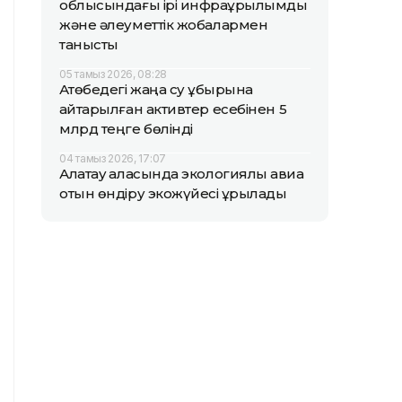
облысындағы ірі инфрақұрылымдық
және әлеуметтік жобалармен
танысты
05 тамыз 2026, 08:28
Ақтөбедегі жаңа су құбырына
қайтарылған активтер есебінен 5
млрд теңге бөлінді
04 тамыз 2026, 17:07
Алатау қаласында экологиялық авиа
отын өндіру экожүйесі құрылады