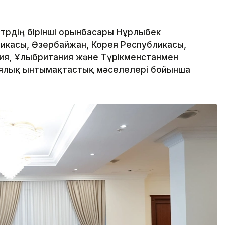
трдің бірінші орынбасары Нұрлыбек
ликасы, Әзербайжан, Корея Республикасы,
ния, Ұлыбритания және Түрікменстанмен
иялық ынтымақтастық мәселелері бойынша