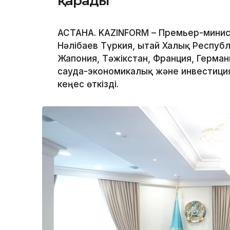
қарады
АСТАНА. KAZINFORM – Премьер-минис
Нәлібаев Түркия, Қытай Халық Респуб
Жапония, Тәжікстан, Франция, Герма
сауда-экономикалық және инвестиц
кеңес өткізді.