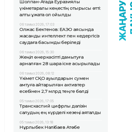
Шолпан-Атада Еуразиялық
үкіметаралық кеңестің отырысы өтті:
алты құжатқа қол қойылды
06 тамыз 2026, 17:03
Олжас Бектенов: ЕАЭО аясында
жасанды интеллект пен кедергісіз
саудаға басымдық беріледі
06 тамыз 2026, 15:30
Жеңіл өнеркәсіпті дамытуға
арналған 28 шара іске асырылады
06 тамыз 2026, 08:12
Үкімет СҚО ауылдарын сумен
қамтуға қайтарылған активтер
есебінен 2,7 млрд теңге бөлді
05 тамыз 2026, 17:05
Транскаспий цифрлық дәлізін
салудың ең күрделі кезеңі аяқталды
05 тамыз 2026, 13:18
Нұрлыбек Нәлібаев Ақтөбе