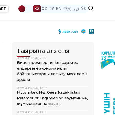
KZ
QZ
РУ
EN
中文
ق ز
ЎЗ
ORT
Тақырыпқа қатысты
07 тамыз 2026, 21:18
Вице-премьер негізгі серіктес
елдермен экономикалық
байланыстарды дамыту мәселесін
қарады
07 тамыз 2026, 17:02
Нұрлыбек Нәлібаев Kazakhstan
Paramount Engineering зауытының
жұмысымен танысты
07 тамыз 2026, 13:38