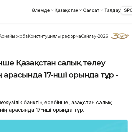
Әлемде
Қазақстан
Саясат
Талдау
SP
Арнайы жоба
Конституциялық реформа
Сайлау-2026
бінше Қазақстан салық төлеу
ң арасында 17-нші орында тұр -
жүзілік банктің есебінше, Қазақстан салық
інің арасында 17-нші орында тұр.