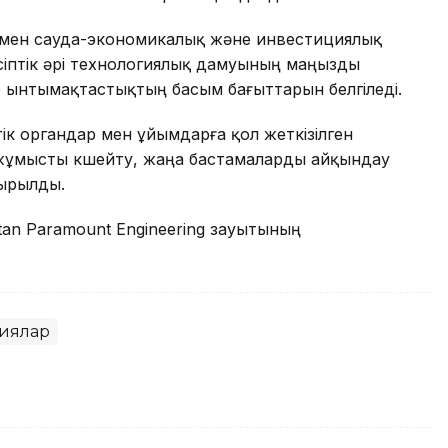
ермен сауда-экономикалық және инвестициялық
іптік әрі технологиялық дамуының маңызды
р ынтымақтастықтың басым бағыттарын белгіледі.
 органдар мен ұйымдарға қол жеткізілген
 жұмысты күшейту, жаңа бастамаларды айқындау
сырылды.
tan Paramount Engineering зауытының
иялар