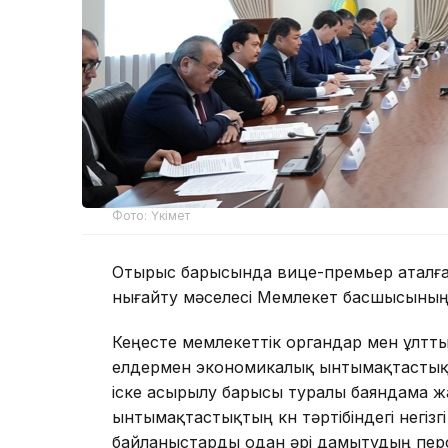
Фото: Үкімет
Отырыс барысында вице-премьер аталға
нығайту мәселесі Мемлекет басшысының 
Кеңесте мемлекеттік органдар мен ұлт
елдермен экономикалық ынтымақтастықты
іске асырылу барысы туралы баяндама ж
ынтымақтастықтың күн тәртібіндегі негі
байланыстарды одан әрі дамытудың пер