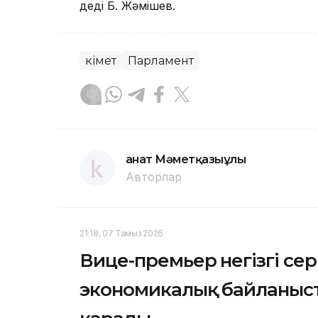
деді Б. Жәмішев.
Үкімет
Парламент
Қанат Мәметқазыұлы
Авторлар
21:18, 07 Тамыз 2026
Вице-премьер негізгі се
экономикалық байланыс