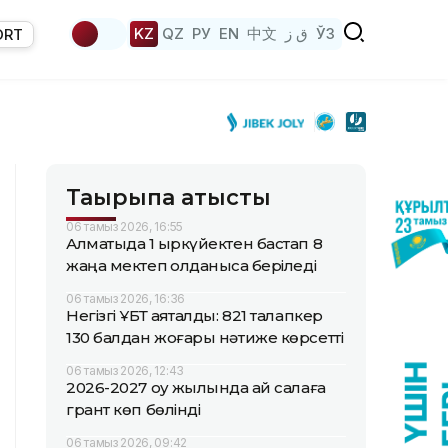
KZ
QZ
РУ
EN
中文
ق ز
ЎЗ
ORT
Тақырыпқа қатысты
06 тамыз 2026, 16:55
Алматыда 1 қыркүйектен бастап 8
жаңа мектеп қолданысқа беріледі
06 тамыз 2026, 16:36
Негізгі ҰБТ аяқталды: 821 талапкер
130 балдан жоғары нәтиже көрсетті
06 тамыз 2026, 12:43
2026-2027 оқу жылында қай салаға
грант көп бөлінді
06 тамыз 2026, 09:42