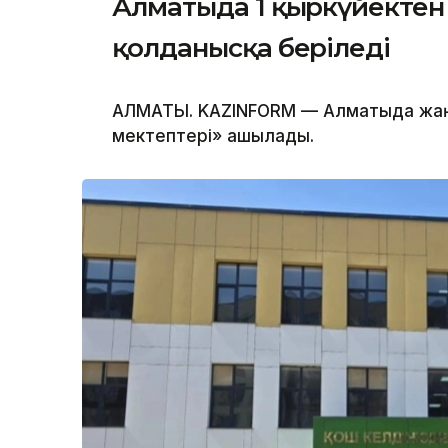
Алматыда 1 қыркүйектен 
қолданысқа беріледі
АЛМАТЫ. KAZINFORM — Алматыда жа
мектептері» ашылады.