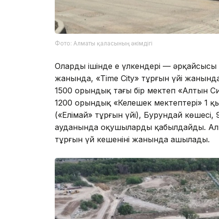
Фото: Алматы қаласының әкімдігі
Олардың ішінде ең үлкендері — әрқайсысы
жанында, «Time City» тұрғын үйі жанын
1500 орындық тағы бір мектеп «Алтын С
1200 орындық «Келешек мектептері» 1 
(«Елімай» тұрғын үйі), Бурундай көшес
ауданында оқушыларды қабылдайды. Ал 
тұрғын үй кешенінің жанында ашылады.