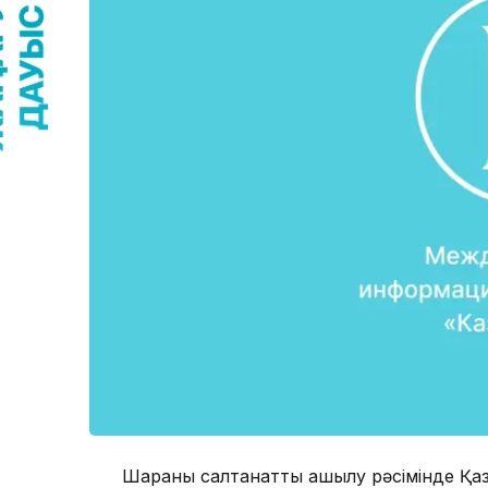
Шараның салтанатты ашылу рәсімінде Қаза