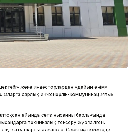
 мектебі» жеке инвесторлардан «дайын өнім»
. Оларға барлық инженерлік-коммуникациялық
желтоқсан айында сегіз нысанның барлығында
сандарға техникалық тексеру жүргізілген.
п алу-сату шарты жасалған. Соның нәтижесінда