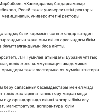
Р.Мирбобоев, «Халықаралық бағдарламалар
бекова, Ресей-тәжік университетінің ректоры
медициналық университетінің ректоры
стандық білім көрмесінің соңғы жылдар ішіндегі
ырғандығын және оның екі ел арасындағы білім
ге бағытталғандығын баса айтты.
рситеті, Л.Н.Гумилев атындағы Еуразия ұлттық
азақ көлік және коммуникация академиясы
 орындары тәжік жастарына өз мүмкіншіліктерін
лім беру саласынығ басымдықтары мен еліміздің
ін тәжік жастарына таныстыру мақсатында
ры оқу орындарында екінші жоғары білім алу
риат, магистратура, аспирантура білім