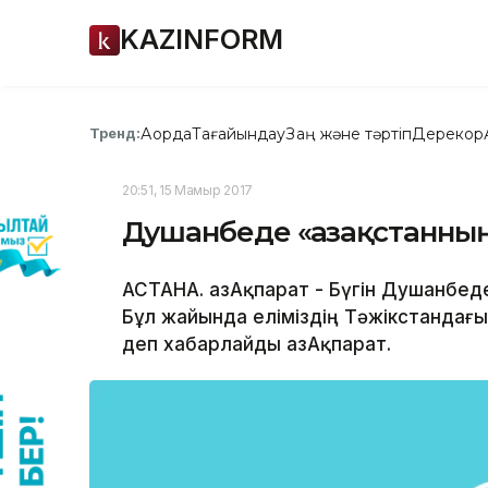
KAZINFORM
Ақорда
Тағайындау
Заң және тәртіп
Дерекқор
Тренд:
20:51, 15 Мамыр 2017
Душанбеде «Қазақстанның
АСТАНА. ҚазАқпарат - Бүгін Душанбеде
Бұл жайында еліміздің Тәжікстандағы 
деп хабарлайды ҚазАқпарат.