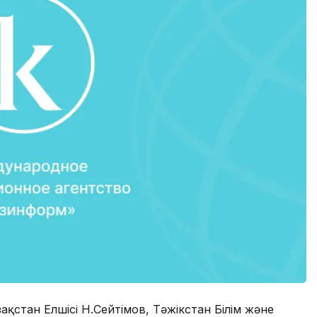
қстан Елшісі Н.Сейтімов, Тәжікстан Білім және