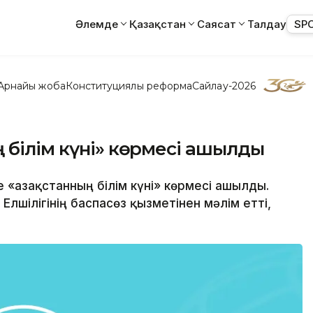
Әлемде
Қазақстан
Саясат
Талдау
SP
Арнайы жоба
Конституциялық реформа
Сайлау-2026
 білім күні» көрмесі ашылды
 «Қазақстанның білім күні» көрмесі ашылды.
Елшілігінің баспасөз қызметінен мәлім етті,