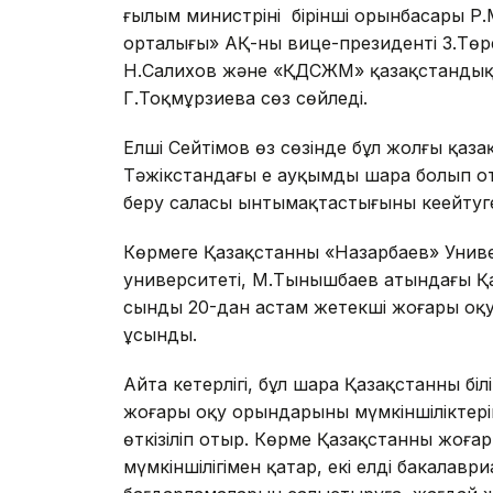
ғылым министрінің бірінші орынбасары 
орталығы» АҚ-ның вице-президенті З.Төре
Н.Салихов және «ҚДСЖМ» қазақстандық 
Г.Тоқмұрзиева сөз сөйледі.
Елші Сейтімов өз сөзінде бұл жолғы қазақ
Тәжікстандағы ең ауқымды шара болып от
беру саласы ынтымақтастығының кеңейту
Көрмеге Қазақстанның «Назарбаев» Униве
университеті, М.Тынышбаев атындағы Қ
сынды 20-дан астам жетекші жоғары оқу
ұсынды.
Айта кетерлігі, бұл шара Қазақстанның бі
жоғары оқу орындарының мүмкіншіліктер
өткізіліп отыр. Көрме Қазақстанның жоға
мүмкіншілігімен қатар, екі елдің бакалав