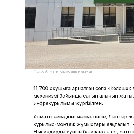
Фото: Алматы қаласының әкімдігі
11 700 оқушыға арналған сегіз «Келешек
механизмі бойынша сатып алынып жатыр
инфрақұрылымы жүргізілген.
Алматы әкімдігінің мәліметінше, былтыр 
құрылыс-монтаж жұмыстары аяқталып, ны
Нысандардың құнын бағаланған соң, саты