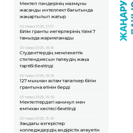
Мектеп пәндерінің мазмұны
жасанды интеллект бағытында
жаңартылып жатыр
05 тамыз 2026, 21:57
Білім гранты иегерлерінің тізімі 7
тамызда жарияланады
05 тамыз 2026, 19:16
Студенттердің мемлекеттік
стипендиясын төлеудің жаңа
тәртібі бекітілді
05 тамыз 2026, 18:29
127 мыңнан астам талапкер білім
грантына өтінім берді
05 тамыз 2026, 16:30
Мектептердегі каникул мен
емтихан кестесі бекітілді
05 тамыз 2026, 15:30
Заңдағы өзгерістер
колледждердің өндірістік әлеуетін