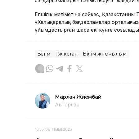
бағдарламаларын салыстыруға жағдай 
Елшілік мәліметіне сәйкес, Қазақстанның 
«Халықаралық бағдарламалар орталығы» 
ұйымдастырған шара екі күнге созылады
Білім
Тәжікстан
Білім және ғылым
Марлан Жиембай
Авторлар
16:55, 06 Тамыз 2026