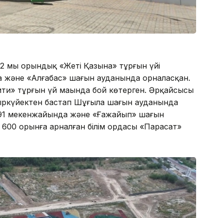
 2 мың орындық «Жеті Қазына» тұрғын үйі
да және «Алғабас» шағын ауданында орналасқан.
ити» тұрғын үй маңында бой көтерген. Әрқайсысы
қыркүйектен бастап Шұғыла шағын ауданында
і, 91 мекенжайында және «Ғажайып» шағын
600 орынға арналған білім ордасы «Парасат»