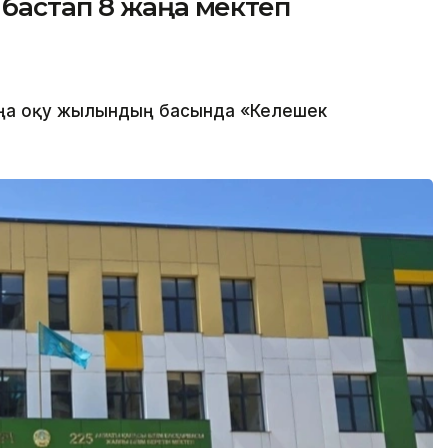
бастап 8 жаңа мектеп
ңа оқу жылындың басында «Келешек