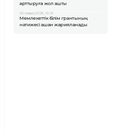
арттыруға жол ашты
05 тамыз 2026, 10:31
Мемлекеттік білім грантының
нәтижесі қашан жарияланады