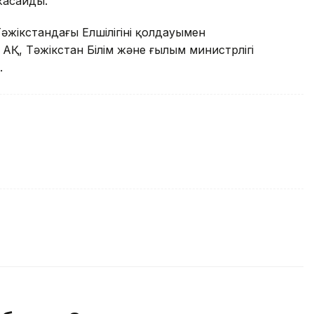
жасайды.
Тәжікстандағы Елшілігінің қолдауымен
АҚ, Тәжікстан Білім және ғылым министрлігі
.