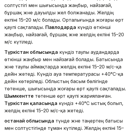
солтүстігі мен шығысында жаңбыр, найзағай,
бұршақ және дауылды жел болжанады. Желдің
екпіні 15–20 м/с болады. Орталығында жоғары өрт
қаупі сақталады.
Павлодарда
күндіз өткінші
жаңбыр, найзағай, бұршақ және желдің екпіні 15–20
м/с күтіледі.
Түркістан облысында
күндіз таулы аудандарда
өткінші жаңбыр мен найзағай болады. Батысында
және таулы аймақтарда желдің екпіні 15–20 м/с-қа
дейін жетеді. Күндіз ауа температурасы +40°C-қа
дейін көтеріледі. Облыстың басым бөлігінде
төтенше, шығысында жоғары өрт қаупі сақталады.
Шымкентте
төтенше өрт қаупі жарияланған.
Түркістан қаласында
күндіз +40°C ыстық болып,
желдің екпіні 15–20 м/с-қа жетеді.
Қостанай облысында
түнде және таңертең батысы
мен солтүстігінде тұман күтіледі. Желдің екпіні 15–