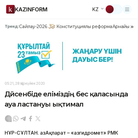
KAZINFORM
KZ
Сайлау-2026
Конституциялық реформа
Арнайы жо
Тренд:
05:21, 28 Қыркүйек 2020
Дүйсенбіде еліміздің бес қаласында
ауа ластануы ықтимал
НҰР-СҰЛТАН. ҚазАқпарат – «Қазгидромет» РМК