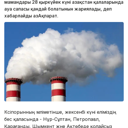
мамандары 28 қыркүйек күні Қазақстан қалаларында
ауа сапасы қандай болатынын жариялады, деп
хабарлайды ҚазАқпарат.
Кәсіпорынның мәліметінше, жексенбі күні еліміздің
бес қаласында - Нұр-Сұлтан, Петропавл,
Қарағанды, Шымкент және Ақтөбеде қолайсыз