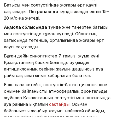
Батысы мен солтүстігінде жоғары өрт қаупі
сақталады.
Петропавлда
күндіз желдің екпіні 15–
20 м/с-қа жетеді.
Ақмола облысында
түнде және таңертең батысы
мен солтүстігінде тұман күтіледі. Облыстың
батысында төтенше, орталығында жоғары өрт
қаупі сақталады.
Бұған дейін синоптиктер 7 тамыз, жұма күні
Қазақстанның басым бөлігінде ауқымды
антициклонның әсерінен жауын-шашынсыз ауа
райы сақталатынын хабарлаған болатын.
Еске сала кетейік, солтүстік-батыс циклоны және
онымен байланысты атмосфералық фронтальды
жүйелер Қазақстанның солтүстігі мен шығысында
ауа райына ықпалын
сақтайды
. Осыған
байланысты жаңбыр жауып, найзағай ойнайды,