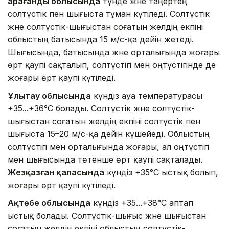
Қарағанды облысында
түнде және таңертең
солтүстік пен шығыста тұман күтіледі. Солтүстік
және солтүстік-шығыстан соғатын желдің екпіні
облыстың батысында 15 м/с-қа дейін жетеді.
Шығысында, батысында және орталығында жоғары
өрт қаупі сақталып, солтүстігі мен оңтүстігінде де
жоғары өрт қаупі күтіледі.
Ұлытау облысында
күндіз ауа температурасы
+35...+36°C болады. Солтүстік және солтүстік-
шығыстан соғатын желдің екпіні солтүстік пен
шығыста 15–20 м/с-қа дейін күшейеді. Облыстың
солтүстігі мен орталығында жоғары, ал оңтүстігі
мен шығысында төтенше өрт қаупі сақталады.
Жезқазған қаласында
күндіз +35°C ыстық болып,
жоғары өрт қаупі күтіледі.
Ақтөбе облысында
күндіз +35...+38°C аптап
ыстық болады. Солтүстік-шығыс және шығыстан
соғатын желдің екпіні облыстың солтүстік-