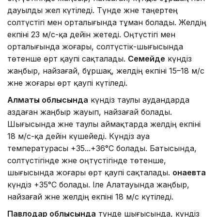
дауылды жел күтіледі. Түнде және таңертең
солтүстігі мен орталығында тұман болады. Желдің
екпіні 23 м/с-қа дейін жетеді. Оңтүстігі мен
орталығында жоғары, солтүстік-шығысында
төтенше өрт қаупі сақталады.
Семейде
күндіз
жаңбыр, найзағай, бұршақ, желдің екпіні 15–18 м/с
және жоғары өрт қаупі күтіледі.
Алматы облысында
күндіз таулы аудандарда
аздаған жаңбыр жауып, найзағай болады.
Шығысында және таулы аймақтарда желдің екпіні
18 м/с-қа дейін күшейеді. Күндіз ауа
температурасы +35...+36°C болады. Батысында,
солтүстігінде және оңтүстігінде төтенше,
шығысында жоғары өрт қаупі сақталады.
Қонаевта
күндіз +35°C болады. Іле Алатауында жаңбыр,
найзағай және желдің екпіні 18 м/с күтіледі.
Павлодар облысында
түнде шығысында, күндіз