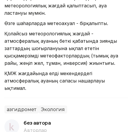
метеорологиялық жағдай қалыптасып, ауа
ластануы мүмкін.
Өзге шаһарларда метеоахуал - бірқалыпты.
Қолайсыз метеорологиялық жағдай -
атмосфералық ауаның беткі қабатында зиянды
заттардың шоғырлануына ықпал ететін
қысқамерзімді метеофакторлардың (тымық ауа
райы, жеңіл жел, тұман, инверсия) жиынтығы.
ҚМЖ жағдайында елді мекендердегі
атмосфералық ауаның сапасы нашарлауы
ықтимал.
Қазгидромет
Экология
без автора
Авторлар