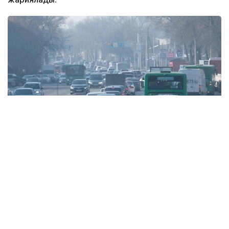
Фото: Алматы қаласының әкімдігі
6 тамызда қолайсыз метеорологиялық
жағдайлар Ақтөбе және Талдықорған
қалаларында күтіледі, – делінген
хабарламада.