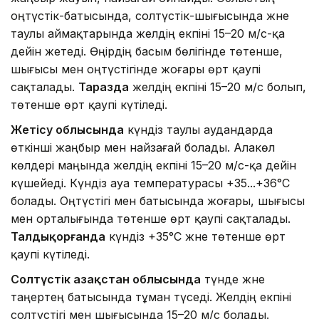
оңтүстік-батысында, солтүстік-шығысында және
таулы аймақтарында желдің екпіні 15–20 м/с-қа
дейін жетеді. Өңірдің басым бөлігінде төтенше,
шығысы мен оңтүстігінде жоғары өрт қаупі
сақталады.
Таразда
желдің екпіні 15–20 м/с болып,
төтенше өрт қаупі күтіледі.
Жетісу облысында
күндіз таулы аудандарда
өткінші жаңбыр мен найзағай болады. Алакөл
көлдері маңында желдің екпіні 15–20 м/с-қа дейін
күшейеді. Күндіз ауа температурасы +35...+36°C
болады. Оңтүстігі мен батысында жоғары, шығысы
мен орталығында төтенше өрт қаупі сақталады.
Талдықорғанда
күндіз +35°C және төтенше өрт
қаупі күтіледі.
Солтүстік Қазақстан облысында
түнде және
таңертең батысында тұман түседі. Желдің екпіні
солтүстігі мен шығысында 15–20 м/с болады.