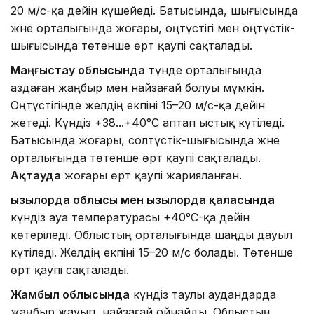
20 м/с-қа дейін күшейеді. Батысында, шығысында
және орталығында жоғары, оңтүстігі мен оңтүстік-
шығысында төтенше өрт қаупі сақталады.
Маңғыстау облысында
түнде орталығында
аздаған жаңбыр мен найзағай болуы мүмкін.
Оңтүстігінде желдің екпіні 15–20 м/с-қа дейін
жетеді. Күндіз +38...+40°C аптап ыстық күтіледі.
Батысында жоғары, солтүстік-шығысында және
орталығында төтенше өрт қаупі сақталады.
Ақтауда
жоғары өрт қаупі жарияланған.
Қызылорда облысы мен Қызылорда қаласында
күндіз ауа температурасы +40°C-қа дейін
көтеріледі. Облыстың орталығында шаңды дауыл
күтіледі. Желдің екпіні 15–20 м/с болады. Төтенше
өрт қаупі сақталады.
Жамбыл облысында
күндіз таулы аудандарда
жаңбыр жауып, найзағай ойнайды. Облыстың