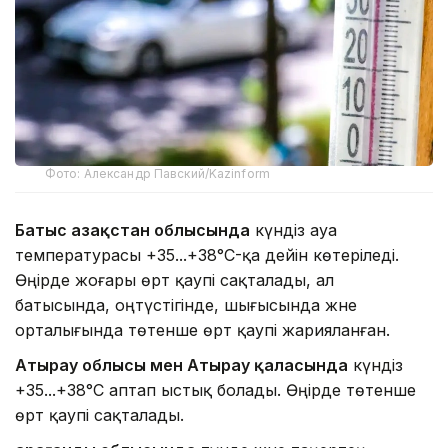
Фото: Александр Павский/Kazinform
Батыс Қазақстан облысында
күндіз ауа
температурасы +35...+38°C-қа дейін көтеріледі.
Өңірде жоғары өрт қаупі сақталады, ал
батысында, оңтүстігінде, шығысында және
орталығында төтенше өрт қаупі жарияланған.
Атырау облысы мен Атырау қаласында
күндіз
+35...+38°C аптап ыстық болады. Өңірде төтенше
өрт қаупі сақталады.