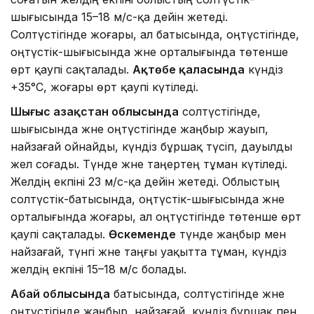
шығысында 15–18 м/с-қа дейін жетеді.
Солтүстігінде жоғары, ал батысында, оңтүстігінде,
оңтүстік-шығысында және орталығында төтенше
өрт қаупі сақталады.
Ақтөбе қаласында
күндіз
+35°C, жоғары өрт қаупі күтіледі.
Шығыс Қазақстан облысында
солтүстігінде,
шығысында және оңтүстігінде жаңбыр жауып,
найзағай ойнайды, күндіз бұршақ түсіп, дауылды
жел соғады. Түнде және таңертең тұман күтіледі.
Желдің екпіні 23 м/с-қа дейін жетеді. Облыстың
солтүстік-батысында, оңтүстік-шығысында және
орталығында жоғары, ал оңтүстігінде төтенше өрт
қаупі сақталады.
Өскеменде
түнде жаңбыр мен
найзағай, түнгі және таңғы уақытта тұман, күндіз
желдің екпіні 15–18 м/с болады.
Абай облысында
батысында, солтүстігінде және
оңтүстігінде жаңбыр, найзағай, күндіз бұршақ пен