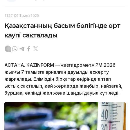
21:57, 06 Тамыз 2026
Қазақстанның басым бөлігінде өрт
қаупі сақталады
АСТАНА. KAZINFORM — «Қазгидромет» РМҚ 2026
жылғы 7 тамызға арналған дауылды ескерту
жариялады. Еліміздің бірқатар өңірінде аптап
ыстық сақталып, кей жерлерде жаңбыр, найзағай,
бұршақ, екпінді жел және шаңды дауыл күтіледі.