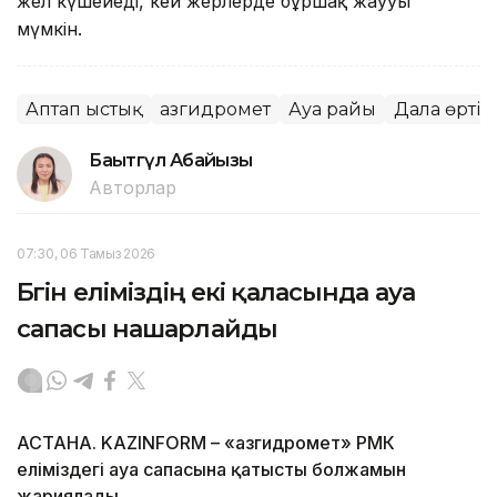
жел күшейеді, кей жерлерде бұршақ жаууы
мүмкін.
Аптап ыстық
Қазгидромет
Ауа райы
Дала өрті
Бақытгүл Абайқызы
Авторлар
07:30, 06 Тамыз 2026
Бүгін еліміздің екі қаласында ауа
сапасы нашарлайды
АСТАНА. KAZINFORM – «Қазгидромет» РМК
еліміздегі ауа сапасына қатысты болжамын
жариялады.