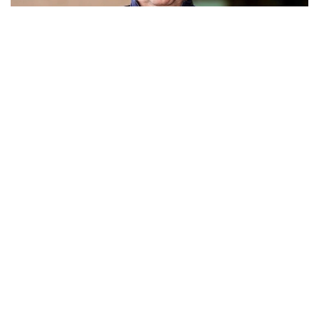
Фото: ҚФФ
Бұл жөнінде команданың баспасөз қызметі мәлім
етті.
Ол 2026 жылдың 6 наурызында команданың
тізгінін ұстап, осы уақыт аралығында бас бапкер
ретінде 19 кездесу өткізді.
— Клубымыз Владимир Николаевичке
атқарған еңбегі, кәсібилігі және командаға
қосқан үлесі үшін алғыс білдіреді. Бірге
өткізген уақыт, жеңістер мен қиын сәттер
клуб тарихының бір бөлігі болып қала береді.