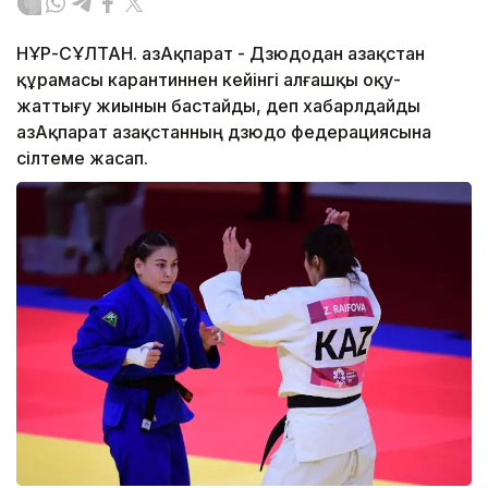
НҰР-СҰЛТАН. ҚазАқпарат - Дзюдодан Қазақстан
құрамасы карантиннен кейінгі алғашқы оқу-
жаттығу жиынын бастайды, деп хабарлдайды
ҚазАқпарат Қазақстанның дзюдо федерациясына
сілтеме жасап.