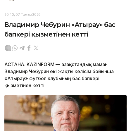
20:40, 07 Тамыз 2026
Владимир Чебурин «Атырау» бас
бапкері қызметінен кетті
АСТАНА. KAZINFORM — Қазақстандық маман
Владимир Чебурин екі жақты келісім бойынша
«Атырау» футбол клубының бас бапкері
қызметінен кетті.