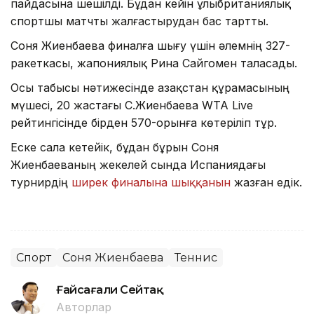
пайдасына шешілді. Бұдан кейін ұлыбританиялық
спортшы матчты жалғастырудан бас тартты.
Соня Жиенбаева финалға шығу үшін әлемнің 327-
ракеткасы, жапониялық Рина Сайгомен таласады.
Осы табысы нәтижесінде Қазақстан құрамасының
мүшесі, 20 жастағы С.Жиенбаева WTA Live
рейтингісінде бірден 570-орынға көтеріліп тұр.
Еске сала кетейік, бұдан бұрын Соня
Жиенбаеваның жекелей сында Испаниядағы
турнирдің
ширек финалына шыққанын
жазған едік.
Спорт
Соня Жиенбаева
Теннис
Ғайсағали Сейтақ
Авторлар