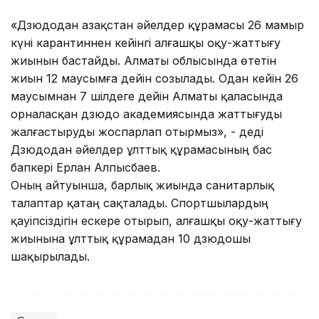
«Дзюдодан Қазақстан әйелдер құрамасы 26 мамыр
күні карантиннен кейінгі алғашқы оқу-жаттығу
жиынын бастайды. Алматы облысында өтетін
жиын 12 маусымға дейін созылады. Одан кейін 26
маусымнан 7 шілдеге дейін Алматы қаласында
орналасқан дзюдо академиясында жаттығуды
жалғастыруды жоспарлап отырмыз», - деді
Дзюдодан әйелдер ұлттық құрамасының бас
бапкері Ерлан Алпысбаев.
Оның айтуынша, барлық жиында санитарлық
талаптар қатаң сақталады. Спортшылардың
қауіпсіздігін ескере отырып, алғашқы оқу-жаттығу
жиынына ұлттық құрамадан 10 дзюдошы
шақырылады.