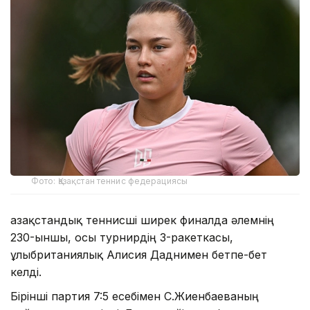
Фото: Қазақстан теннис федерациясы
Қазақстандық теннисші ширек финалда әлемнің
230-ыншы, осы турнирдің 3-ракеткасы,
ұлыбританиялық Алисия Даднимен бетпе-бет
келді.
Бірінші партия 7:5 есебімен С.Жиенбаеваның