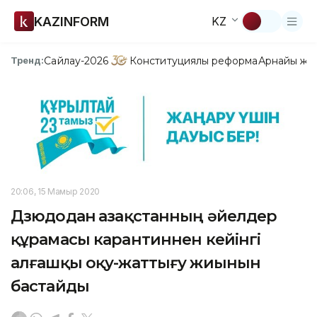
KAZINFORM
KZ
Сайлау-2026
Конституциялық реформа
Арнайы жо
Тренд:
20:06, 15 Мамыр 2020
Дзюдодан Қазақстанның әйелдер
құрамасы карантиннен кейінгі
алғашқы оқу-жаттығу жиынын
бастайды