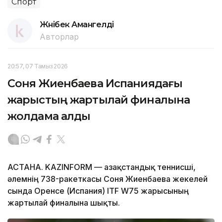
Спорт
Жәнібек Амангелді
Авторлар
20:57, 07 Тамыз 2026
Соня Жиенбаева Испаниядағы
жарыстың жартылай финалына
жолдама алды
АСТАНА. KAZINFORM — Қазақстандық теннисші,
әлемнің 738-ракеткасы Соня Жиенбаева жекелей
сында Оренсе (Испания) ITF W75 жарысының
жартылай финалына шықты.