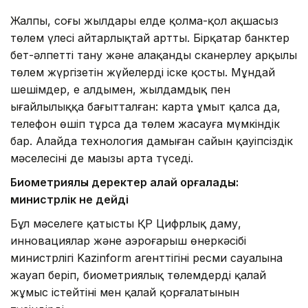
Жалпы, соңғы жылдары елде қолма-қол ақшасыз
төлем үлесі айтарлықтай артты. Бірқатар банктер
бет-әлпетті тану және алақанды сканерлеу арқылы
төлем жүргізетін жүйелерді іске қосты. Мұндай
шешімдер, ең алдымен, жылдамдық пен
ыңғайлылыққа бағытталған: карта ұмыт қалса да,
телефон өшіп тұрса да төлем жасауға мүмкіндік
бар. Алайда технология дамыған сайын қауіпсіздік
мәселесінің де маңызы арта түседі.
Биометриялық деректер қалай қорғалады:
министрлік не дейді
Бұл мәселеге қатысты ҚР Цифрлық даму,
инновациялар және аэроғарыш өнеркәсібі
министрлігі Kazinform агенттігінің ресми сауалына
жауап беріп, биометриялық төлемдердің қалай
жұмыс істейтіні мен қалай қорғалатынын