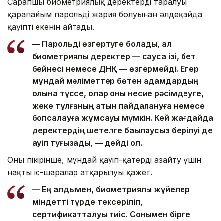
Сарапшы биометриялық деректердің таралуы
қарапайым парольдің жария болуынан әлдеқайда
қауіпті екенін айтады.
— Парольді өзгертуге болады, ал
биометриялық деректер — саусақ ізі, бет
бейнесі немесе ДНҚ — өзгермейді. Егер
мұндай мәліметтер бөтен адамдардың
қолына түссе, олар оны несие рәсімдеуге,
жеке тұлғаның атын пайдалануға немесе
бопсалауға жұмсауы мүмкін. Кей жағдайда
деректердің шетелге бақылаусыз берілуі де
қауіп туғызады, — дейді ол.
Оның пікірінше, мұндай қауіп-қатерді азайту үшін
нақты іс-шаралар атқарылуы қажет.
— Ең алдымен, биометриялық жүйелер
міндетті түрде тексеріліп,
сертификатталуы тиіс. Сонымен бірге