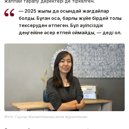
жаппай таралу деректері де тіркелген.
— 2025 жылы да осындай жағдайлар
болды. Бұған қоса, барлық жүйе бірдей толық
тексеруден өтпеген. Бұл қауіпсіздік
деңгейіне әсер етпей қоймайды, — деді ол.
Фото: Гаухар Жахметованың жеке мұрағатынан