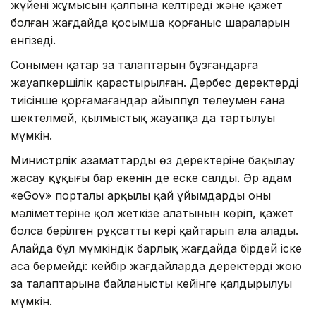
жүйенің жұмысын қалпына келтіреді және қажет
болған жағдайда қосымша қорғаныс шараларын
енгізеді.
Сонымен қатар заң талаптарын бұзғандарға
жауапкершілік қарастырылған. Дербес деректерді
тиісінше қорғамағандар айыппұл төлеумен ғана
шектелмей, қылмыстық жауапқа да тартылуы
мүмкін.
Министрлік азаматтардың өз деректеріне бақылау
жасау құқығы бар екенін де еске салды. Әр адам
«eGov» порталы арқылы қай ұйымдардың оның
мәліметтеріне қол жеткізе алатынын көріп, қажет
болса берілген рұқсатты кері қайтарып ала алады.
Алайда бұл мүмкіндік барлық жағдайда бірдей іске
аса бермейді: кейбір жағдайларда деректерді жою
заң талаптарына байланысты кейінге қалдырылуы
мүмкін.