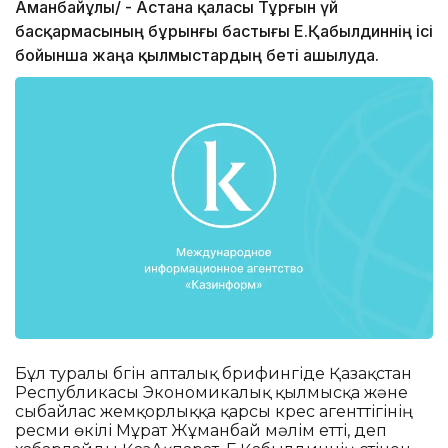
Аманбайұлы/ - Астана қаласы Тұрғын үй
басқармасының бұрынғы бастығы Е.Қабылдиннің ісі
бойынша жаңа қылмыстардың беті ашылуда.
Бұл туралы бүгін апталық брифингіде Қазақстан
Республикасы Экономикалық қылмысқа және
сыбайлас жемқорлыққа қарсы күрес агенттігінің
ресми өкілі Мұрат Жұманбай мәлім етті, деп