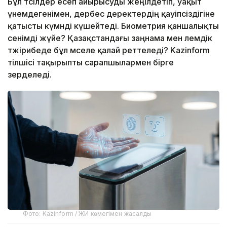
Бұл тәсілдер есеп айырысуды жеңілдетіп, уақыт
үнемдегенімен, дербес деректердің қауіпсіздігіне
қатысты күмәнді күшейтеді. Биометрия қаншалықты
сенімді жүйе? Қазақстандағы заңнама мен әлемдік
тәжірибеде бұл мәселе қалай реттеледі? Kazinform
тілшісі тақырыпты сарапшылармен бірге
зерделеді.
Фото: Kazinform / ЖИ көмегімен жасалды