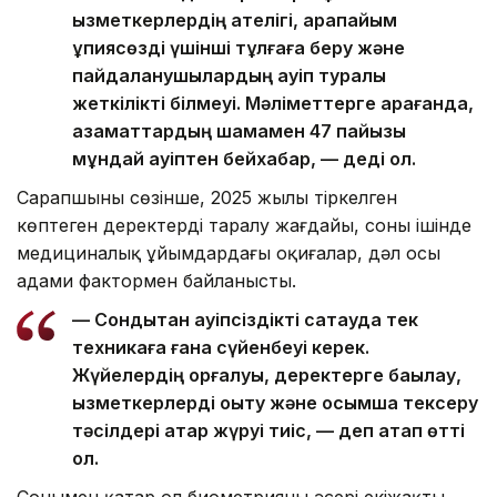
қызметкерлердің қателігі, қарапайым
құпиясөзді үшінші тұлғаға беру және
пайдаланушылардың қауіп туралы
жеткілікті білмеуі. Мәліметтерге қарағанда,
азаматтардың шамамен 47 пайызы
мұндай қауіптен бейхабар, — деді ол.
Сарапшының сөзінше, 2025 жылы тіркелген
көптеген деректердің таралу жағдайы, соның ішінде
медициналық ұйымдардағы оқиғалар, дәл осы
адами фактормен байланысты.
— Сондықтан қауіпсіздікті сақтауда тек
техникаға ғана сүйенбеуі керек.
Жүйелердің қорғалуы, деректерге бақылау,
қызметкерлерді оқыту және қосымша тексеру
тәсілдері қатар жүруі тиіс, — деп атап өтті
ол.
Сонымен қатар ол биометрияның әсері екіжақты