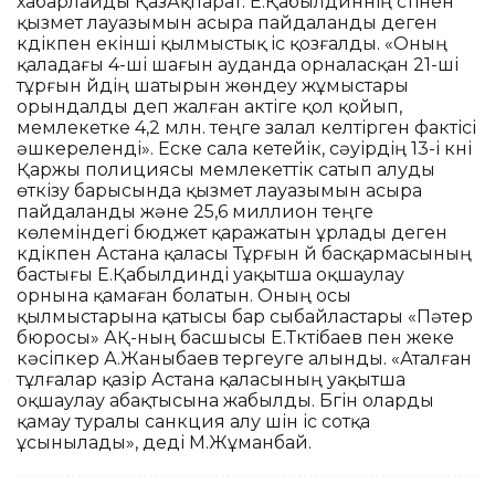
хабарлайды ҚазАқпарат. Е.Қабылдиннің үстінен
қызмет лауазымын асыра пайдаланды деген
күдікпен екінші қылмыстық іс қозғалды. «Оның
қаладағы 4-ші шағын ауданда орналасқан 21-ші
тұрғын үйдің шатырын жөндеу жұмыстары
орындалды деп жалған актіге қол қойып,
мемлекетке 4,2 млн. теңге залал келтірген фактісі
әшкереленді». Еске сала кетейік, сәуірдің 13-і күні
Қаржы полициясы мемлекеттік сатып алуды
өткізу барысында қызмет лауазымын асыра
пайдаланды және 25,6 миллион теңге
көлеміндегі бюджет қаражатын ұрлады деген
күдікпен Астана қаласы Тұрғын үй басқармасының
бастығы Е.Қабылдинді уақытша оқшаулау
орнына қамаған болатын. Оның осы
қылмыстарына қатысы бар сыбайластары «Пәтер
бюросы» АҚ-ның басшысы Е.Түктібаев пен жеке
кәсіпкер А.Жаныбаев тергеуге алынды. «Аталған
тұлғалар қазір Астана қаласының уақытша
оқшаулау абақтысына жабылды. Бүгін оларды
қамау туралы санкция алу үшін іс сотқа
ұсынылады», деді М.Жұманбай.