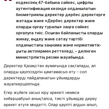
кодексінің 47-бабына сәйкес, цифрлық
аутентификация кезінде қолданылатын
биометриялық деректер дербес деректерге
жатады және «Дербес деректер және
оларды қорғау туралы» заңға сәйкес
қорғалуға тиіс. Осыған байланысты оларды
жинау, өңдеу және сақтау тәртібі
қолданыстағы заңнама және нормативтік-
құқықтық актілермен реттеледі, – делінген
министрліктің ресми жауабында.
Деректер Қазақстан аумағында сақталады, ал
олардың қауіпсіздігін қамтамасыз ету – сол
деректерді пайдаланатын ұйымдардың
жауапкершілігінде.
Егер жүйеге заңсыз кіру әрекеті немесе
кибершабуыл анықталса, тиісті ұйымдар дереу
әрекет етуге міндетті. Олар қауіптің алдын алып,