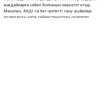
жағдайларға себеп болғанын көрсетіп отыр.
Мәселен, АҚШ-та бет-әлпетті тану жүйелері
адамдарды қате сәйкестендірген оқиғалар
тіркелген. Соның салдарынан тергеу барысында
жазықсыз азаматтардың аты аталған жағдайлар да
болған. Бұл ең озық алгоритмдердің өзі мінсіз емес
екенін аңғартады.
Ал Үндістан-да ірі Aadhaar жүйесінде
миллиондаған пайдаланушының деректері таралған
жағдайлар тіркелген.
Тағы бір өзекті мәселе – биометриялық деректердің
кейде адамның келісімінсіз жиналуы. Мысалы,
Канадада тұтынушыларды алдын ала
ескертпестен сусын сататын автоматтардың бет-
әлпетті тану технологиясын қолданғаны
анықталған.
Жалпы, әртүрлі елдердегі тәжірибе биометриялық