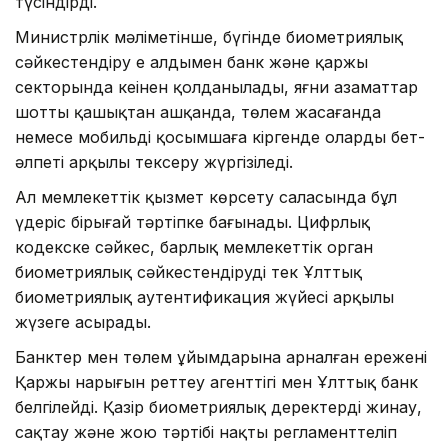
түсіндірді.
Министрлік мәліметінше, бүгінде биометриялық
сәйкестендіру ең алдымен банк және қаржы
секторында кеңінен қолданылады, яғни азаматтар
шотты қашықтан ашқанда, төлем жасағанда
немесе мобильді қосымшаға кіргенде олардың бет-
әлпеті арқылы тексеру жүргізіледі.
Ал мемлекеттік қызмет көрсету саласында бұл
үдеріс бірыңғай тәртіпке бағынады. Цифрлық
кодекске сәйкес, барлық мемлекеттік орган
биометриялық сәйкестендіруді тек Ұлттық
биометриялық аутентификация жүйесі арқылы
жүзеге асырады.
Банктер мен төлем ұйымдарына арналған ережені
Қаржы нарығын реттеу агенттігі мен Ұлттық банк
белгілейді. Қазір биометриялық деректерді жинау,
сақтау және жою тәртібі нақты регламенттеліп