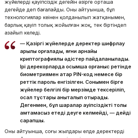
жүйелердің қауіпсіздік деңгейін әзірге орташа
деңгейде деп бағалайды. Оның айтуынша, бұл
технологиялар кеңінен қолданылып жатқанымен,
барлық қауіп толық жойылған жоқ, тек біртіндеп
азайып келеді.
— Қазіргі жүйелерде деректер шифрлау
арқылы қорғалады, яғни арнайы
криптографиялық әдістер пайдаланылады.
Ірі дерекқорларда қосымша қорғаныс ретінде
биометриямен қатар PIN-код немесе бір
реттік пароль енгізілген. Сонымен бірге
жүйелер белгілі бір мерзімде тексеріліп,
осал тұстары анықталып отырады.
Дегенмен, бұл шаралар қауіпсіздікті толық
қамтамасыз етеді деуге келмейді, — дейді
сарапшы.
Оның айтуынша, соңғы жылдары елде деректердің