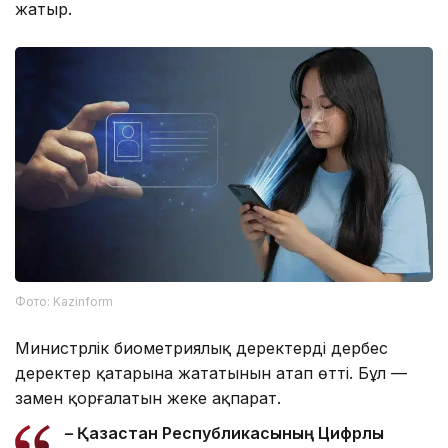
жатыр.
Фото: Kazinform
Министрлік биометриялық деректердің дербес
деректер қатарына жататынын атап өтті. Бұл —
заңмен қорғалатын жеке ақпарат.
– Қазақстан Республикасының Цифрлық