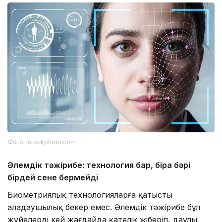
Фото: istockphoto.com
Әлемдік тәжірибе: технология бар, бірақ бәрі
бірдей сене бермейді
Биометриялық технологияларға қатысты
алаңдаушылық бекер емес. Әлемдік тәжірибе бұл
жүйелердің кей жағдайда қателік жіберіп, даулы