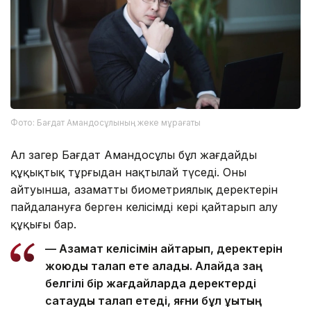
Фото: Бағдат Амандосұлының жеке мұрағаты
Ал заңгер Бағдат Амандосұлы бұл жағдайды
құқықтық тұрғыдан нақтылай түседі. Оның
айтуынша, азаматтың биометриялық деректерін
пайдалануға берген келісімді кері қайтарып алу
құқығы бар.
— Азамат келісімін қайтарып, деректерін
жоюды талап ете алады. Алайда заң
белгілі бір жағдайларда деректерді
сақтауды талап етеді, яғни бұл құқықтың