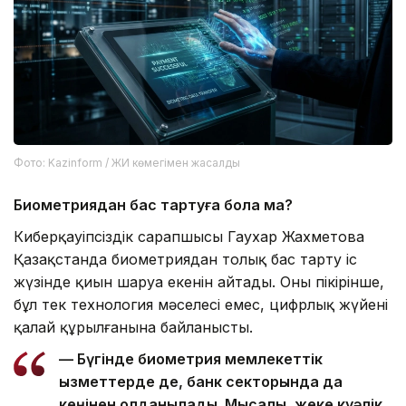
Фото: Kazinform / ЖИ көмегімен жасалды
Биометриядан бас тартуға бола ма?
Киберқауіпсіздік сарапшысы Гаухар Жахметова
Қазақстанда биометриядан толық бас тарту іс
жүзінде қиын шаруа екенін айтады. Оның пікірінше,
бұл тек технология мәселесі емес, цифрлық жүйенің
қалай құрылғанына байланысты.
— Бүгінде биометрия мемлекеттік
қызметтерде де, банк секторында да
кеңінен қолданылады. Мысалы, жеке куәлік