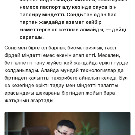
немесе паспорт алу кезінде саусақ ізін
тапсыру міндетті. Сондықтан одан бас
тартқан жағдайда азамат кейбір
қызметтерге қол жеткізе алмайды, — дейді
сарапшы.
Сонымен бірге ол барлық биометриялық тәсіл
бірдей міндетті емес екенін атап өтті. Мәселен,
бет-әлпетті тану жүйесі кей жағдайда ерікті түрде
қолданылады. Алайда мұндай технологиялар да
біртіндеп қалыпты тәжірибеге айналып келеді. Бұл
өз кезегінде ерікті таңдау мен міндетті талаптың
арасындағы шекараны біртіндеп жойып бара
жатқанын аңғартады.