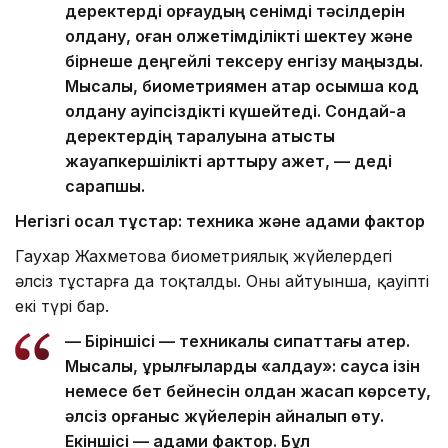
деректерді қорғаудың сенімді тәсілдерін
қолдану, оған қолжетімділікті шектеу және
бірнеше деңгейлі тексеру енгізу маңызды.
Мысалы, биометриямен қатар қосымша код
қолдану қауіпсіздікті күшейтеді. Сондай-ақ
деректердің таралуына қатысты
жауапкершілікті арттыру қажет, — деді
сарапшы.
Негізгі осал тұстар: техника және адами фактор
Гаухар Жахметова биометриялық жүйелердегі
әлсіз тұстарға да тоқталды. Оның айтуынша, қауіптің
екі түрі бар.
— Біріншісі — техникалық сипаттағы қатер.
Мысалы, құрылғыларды «алдау»: саусақ ізін
немесе бет бейнесін қолдан жасап көрсету,
әлсіз қорғаныс жүйелерін айналып өту.
Екіншісі — адами фактор. Бұл