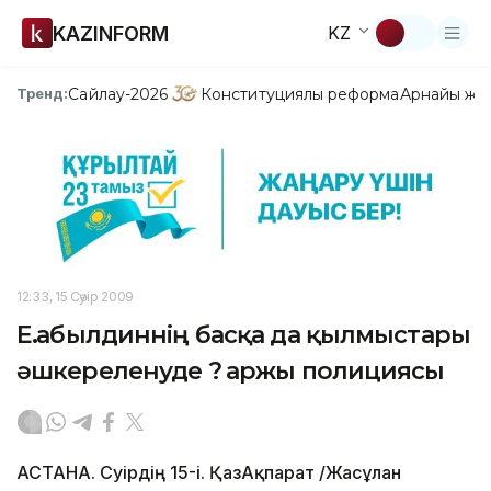
KAZINFORM
KZ
Сайлау-2026
Конституциялық реформа
Арнайы жо
Тренд:
12:33, 15 Сәуір 2009
Е.Қабылдиннің басқа да қылмыстары
әшкереленуде ? Қаржы полициясы
АСТАНА. Сәуірдің 15-і. ҚазАқпарат /Жасұлан