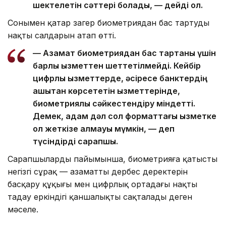
шектелетін сәттері болады, — дейді ол.
Сонымен қатар заңгер биометриядан бас тартудың
нақты салдарын атап өтті.
— Азамат биометриядан бас тартқаны үшін
барлық қызметтен шеттетілмейді. Кейбір
цифрлық қызметтерде, әсіресе банктердің
қашықтан көрсететін қызметтерінде,
биометриялық сәйкестендіру міндетті.
Демек, адам дәл сол форматтағы қызметке
қол жеткізе алмауы мүмкін, — деп
түсіндірді сарапшы.
Сарапшылардың пайымынша, биометрияға қатысты
негізгі сұрақ — азаматтың дербес деректерін
басқару құқығы мен цифрлық ортадағы нақты
таңдау еркіндігі қаншалықты сақталады деген
мәселе.