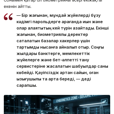
екенін айтты.
— Бір жағынан, мұндай жүйелерді бұзу
кәдімгі парольдерге қарағанда қиын және
олар алаяқтықтың кей түрін азайтады. Екінші
жағынан, биометриялық деректер
сақталатын базалар хакерлер үшін
тартымды нысанға айналып отыр. Соңғы
жылдары банктерге, мемлекеттік
жүйелерге және бет-әлпетті тану
сервистеріне жасалатын шабуылдар саны
көбейді. Қауіпсіздік артқан сайын, оған
қызығушылық та арта береді, — деді
сарапшы.