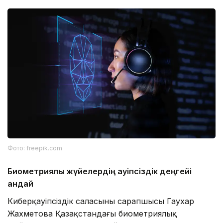
Фото: freepik.com
Биометриялық жүйелердің қауіпсіздік деңгейі
қандай
Киберқауіпсіздік саласының сарапшысы Гаухар
Жахметова Қазақстандағы биометриялық