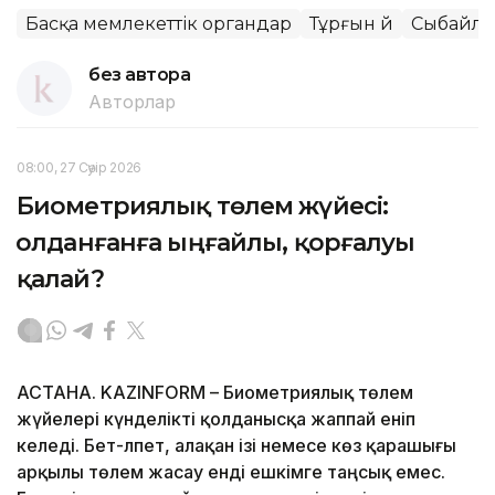
Басқа мемлекеттік органдар
Тұрғын үй
Сыбайла
без автора
Авторлар
08:00, 27 Сәуір 2026
Биометриялық төлем жүйесі:
Қолданғанға ыңғайлы, қорғалуы
қалай?
АСТАНА. KAZINFORM – Биометриялық төлем
жүйелері күнделікті қолданысқа жаппай еніп
келеді. Бет-әлпет, алақан ізі немесе көз қарашығы
арқылы төлем жасау енді ешкімге таңсық емес.