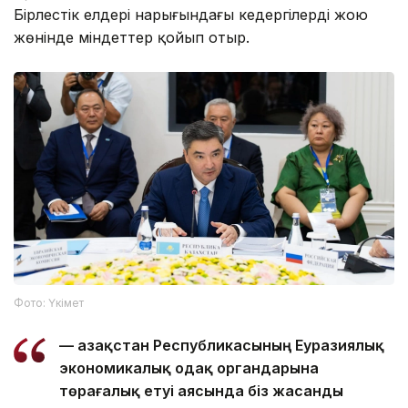
Бірлестік елдері нарығындағы кедергілерді жою
жөнінде міндеттер қойып отыр.
Фото: Үкімет
— Қазақстан Республикасының Еуразиялық
экономикалық одақ органдарына
төрағалық етуі аясында біз жасанды