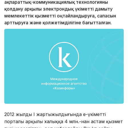
ақпараттық-коммуникациялық технологияны
қолдану арқылы электрондық үкіметті дамыту
мемлекеттік қызметті оңтайландыруға, сапасын
арттыруға және қолжетімділігіне бағытталған.
2012 жылдың І жартыжылдығында е-үкіметтің
порталы арқылы халыққа 4 млн.-нан астам қызмет