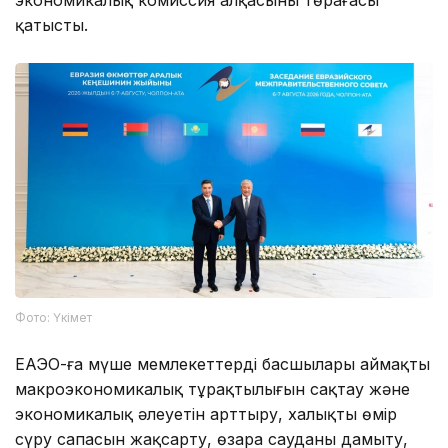
экономикалық комиссия алқасының төрағасы
қатысты.
Фото: Үкімет
ЕАЭО-ға мүше мемлекеттердің басшылары аймақтың
макроэкономикалық тұрақтылығын сақтау және
экономикалық әлеуетін арттыру, халықтың өмір
сүру сапасын жақсарту, өзара сауданы дамыту,