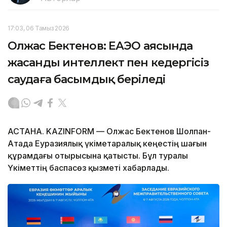
17:03, 06 Тамыз 2026
Олжас Бектенов: ЕАЭО аясында
жасанды интеллект пен кедергісіз
саудаға басымдық беріледі
АСТАНА. KAZINFORM — Олжас Бектенов Шолпан-
Атада Еуразиялық үкіметаралық кеңестің шағын
құрамдағы отырысына қатысты. Бұл туралы
Үкіметтің баспасөз қызметі хабарлады.