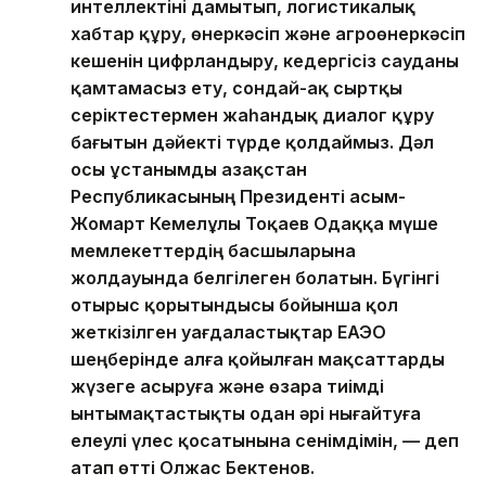
интеллектіні дамытып, логистикалық
хабтар құру, өнеркәсіп және агроөнеркәсіп
кешенін цифрландыру, кедергісіз сауданы
қамтамасыз ету, сондай-ақ сыртқы
серіктестермен жаһандық диалог құру
бағытын дәйекті түрде қолдаймыз. Дәл
осы ұстанымды Қазақстан
Республикасының Президенті Қасым-
Жомарт Кемелұлы Тоқаев Одаққа мүше
мемлекеттердің басшыларына
жолдауында белгілеген болатын. Бүгінгі
отырыс қорытындысы бойынша қол
жеткізілген уағдаластықтар ЕАЭО
шеңберінде алға қойылған мақсаттарды
жүзеге асыруға және өзара тиімді
ынтымақтастықты одан әрі нығайтуға
елеулі үлес қосатынына сенімдімін, — деп
атап өтті Олжас Бектенов.