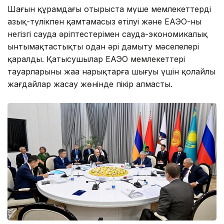
Шағын құрамдағы отырыста мүше мемлекеттердің
азық-түлікпен қамтамасыз етілуі және ЕАЭО-ның
негізгі сауда әріптестерімен сауда-экономикалық
ынтымақтастықты одан әрі дамыту мәселелері
қаралды. Қатысушылар ЕАЭО мемлекеттері
тауарларының жаңа нарықтарға шығуы үшін қолайлы
жағдайлар жасау жөнінде пікір алмасты.