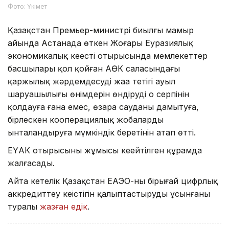
Фото: Үкімет
Қазақстан Премьер-министрі биылғы мамыр
айында Астанада өткен Жоғары Еуразиялық
экономикалық кеңестің отырысында мемлекеттер
басшылары қол қойған АӨК саласындағы
қаржылық жәрдемдесудің жаңа тетігі ауыл
шаруашылығы өнімдерін өндірудің оң серпінін
қолдауға ғана емес, өзара сауданы дамытуға,
бірлескен кооперациялық жобаларды
ынталандыруға мүмкіндік беретінін атап өтті.
ЕҮАК отырысының жұмысы кеңейтілген құрамда
жалғасады.
Айта кетелік Қазақстан ЕАЭО-ның бірыңғай цифрлық
аккредиттеу кеңістігін қалыптастыруды ұсынғаны
туралы
жазған едік
.