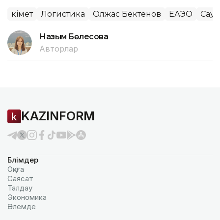
Үкімет
Логистика
Олжас Бектенов
ЕАЭО
Сауд
Назым Бөлесова
Авторлар
KAZINFORM
Бөлімдер
Оқиға
Саясат
Талдау
Экономика
Әлемде