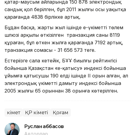
қаңтар-маусым айларында 150 878 электрондық
сандық қол берілген, бұл 2011 жылғы осы уақытқа
қарағанда 4838 бірлікке артық.
Бұдан басқа, жарты жыл ішінде е-үкіметтің төлем
шлюзі арқылы өткізілген транзакция саны 8119
құраған, бұл өткен жылға қарағанда 7192 артық,
транзакция сомасы - 31 656 573 теңге.
Естеріңізге сала кетейік, БҰҰ биылғы рейтингісі
бойынша Қазақстан «е-қатысу» индексі бойынша
ұйымға қатысушы 190 елдің ішінде ІІ орын алған, ал
электрондық үкіметті дамыту индексі бойынша
2005 жылғы 65 орыннан 38 орынға көтерілген.
Үкімет
ҚР Үкіметі
Қоғам
Руслан Ғаббасов
Авторлар