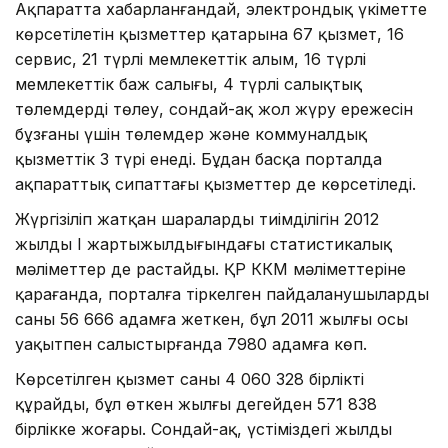
Ақпаратта хабарланғандай, электрондық үкіметте
көрсетілетін қызметтер қатарына 67 қызмет, 16
сервис, 21 түрлі мемлекеттік алым, 16 түрлі
мемлекеттік баж салығы, 4 түрлі салықтық
төлемдерді төлеу, сондай-ақ жол жүру ережесін
бұзғаны үшін төлемдер және коммуналдық
қызметтік 3 түрі енеді. Бұдан басқа порталда
ақпараттық сипаттағы қызметтер де көрсетіледі.
Жүргізіліп жатқан шаралардың тиімділігін 2012
жылдың І жартыжылдығындағы статистикалық
мәліметтер де растайды. ҚР ККМ мәліметтеріне
қарағанда, порталға тіркелген пайдаланушылардың
саны 56 666 адамға жеткен, бұл 2011 жылғы осы
уақытпен салыстырғанда 7980 адамға көп.
Көрсетілген қызмет саны 4 060 328 бірлікті
құрайды, бұл өткен жылғы деңгейден 571 838
бірлікке жоғары. Сондай-ақ, үстіміздегі жылдың