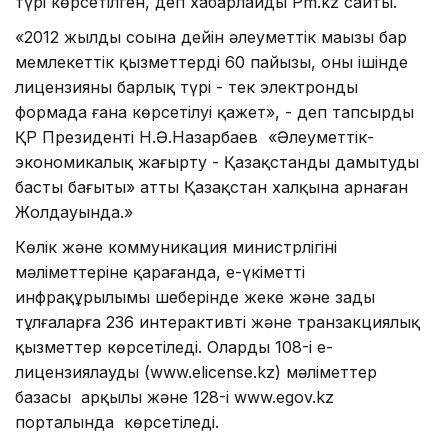
түрі көрсетілген, деп хабарлайды Pm.kz сайты.
«2012 жылдың соңына дейін әлеуметтік маңызы бар
мемлекеттік қызметтердің 60 пайызы, оның ішінде
лицензияның барлық түрі - тек электронды
формада ғана көрсетілуі қажет», - деп тапсырды
ҚР Президенті Н.Ә.Назарбаев «Әлеуметтік-
экономикалық жаңғырту - Қазақстанды дамытудың
басты бағыты» атты Қазақстан халқына арнаған
Жолдауында.»
Көлік және коммуникация министрлігінің
мәліметтеріне қарағанда, е-үкіметтің
инфрақұрылымы шеңберінде жеке және заңды
тұлғаларға 236 интерактивті және транзакциялық
қызметтер көрсетіледі. Олардың 108-і е-
лицензиялаудың (www.elicense.kz) мәліметтер
базасы арқылы және 128-і www.egov.kz
порталында көрсетіледі.