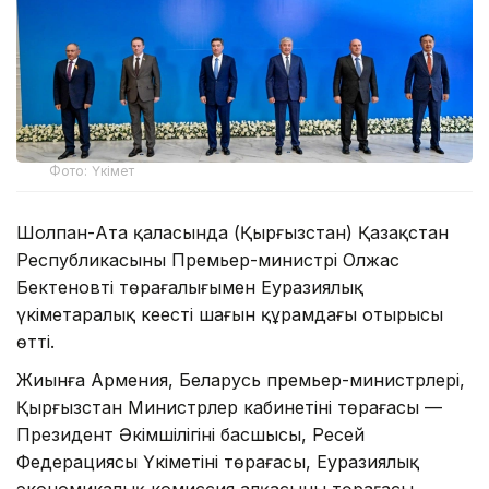
Фото: Үкімет
Шолпан-Ата қаласында (Қырғызстан) Қазақстан
Республикасының Премьер-министрі Олжас
Бектеновтің төрағалығымен Еуразиялық
үкіметаралық кеңестің шағын құрамдағы отырысы
өтті.
Жиынға Армения, Беларусь премьер-министрлері,
Қырғызстан Министрлер кабинетінің төрағасы —
Президент Әкімшілігінің басшысы, Ресей
Федерациясы Үкіметінің төрағасы, Еуразиялық