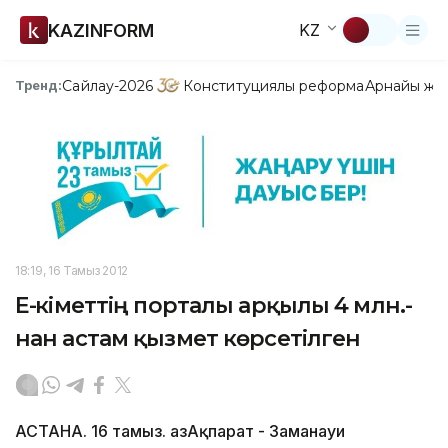
KAZINFORM
KZ
Сайлау-2026
Конституциялық реформа
Арнайы жо
Тренд:
18:19, 16 Тамыз 2012
Е-үкіметтің порталы арқылы 4 млн.-
нан астам қызмет көрсетілген
АСТАНА. 16 тамыз. ҚазАқпарат - Заманауи