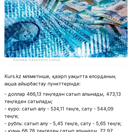
Коллаж: Kazinform/ Canva
Kurs.kz мәліметінше, қазіргі уақытта елорданың
ақша айырбастау пункттерінде:
- доллар 466,13 теңгеден сатып алынады, 473,13
теңгеден сатылады;
- еуро: сатып алу - 534,11 теңге, сату - 544,09
теңге;
- рубль: сатып алу - 5,45 теңге, сату - 5,65 теңге;
- юань 68,78 теңгеден сатып алынады, 72,97