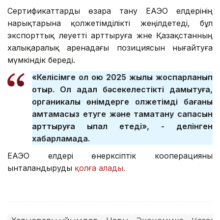
Сертификаттарды өзара тану ЕАЭО елдерінің
нарықтарына қолжетімділікті жеңілдетеді, бұл
экспорттық әлеуетті арттыруға және Қазақстанның
халықаралық аренадағы позициясын нығайтуға
мүмкіндік береді.
«Келісімге қол қою 2025 жылы жоспарланып
отыр. Ол адал бәсекелестікті дамытуға,
органикалық өнімдерге қолжетімді бағаны
қамтамасыз етуге және тамақтану сапасын
арттыруға ықпал етеді», - делінген
хабарламада.
ЕАЭО елдері өнеркәсіптік кооперацияны
ынталандыруды
қолға алады.