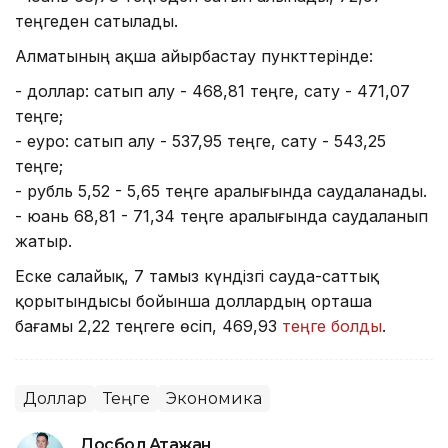
теңгеден сатылады.
Алматының ақша айырбастау пункттерінде:
- доллар: сатып алу - 468,81 теңге, сату - 471,07
теңге;
- еуро: сатып алу - 537,95 теңге, сату - 543,25
теңге;
- рубль 5,52 - 5,65 теңге аралығында саудаланады.
- юань 68,81 - 71,34 теңге аралығында саудаланып
жатыр.
Еске салайық, 7 тамыз күндізгі сауда-саттық
қорытындысы бойынша доллардың орташа
бағамы 2,22 теңгеге өсіп, 469,93
теңге болды
.
Доллар
Теңге
Экономика
Досбол Атажан