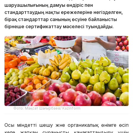
шаруашылығының дамуы өндіріс пен
стандарттаудың нақты ережелеріне негізделген,
бірақ стандарттар санының өсуіне байланысты
бірнеше сертификаттау мәселесі туындайды.
Фото: Мақсат Шағырбаев/ Kazinform
Осы міндетті шешу және органикалық өнімге өсіп
келе жатқан сұранысты қанағаттандыру үшін