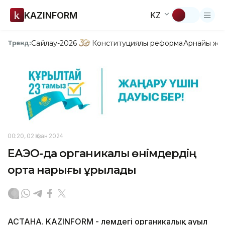
KAZINFORM
KZ
Сайлау-2026
Конституциялық реформа
Арнайы жо
Тренд:
00:20, 02 Қазан 2024
ЕАЭО-да органикалық өнімдердің
ортақ нарығы құрылады
АСТАНА. KAZINFORM - Әлемдегі органикалық ауыл