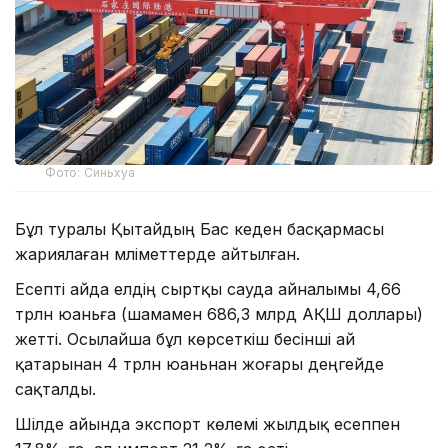
Фото: Синьхуа
Бұл туралы Қытайдың Бас кеден басқармасы
жариялаған мәліметтерде айтылған.
Есепті айда елдің сыртқы сауда айналымы 4,66
трлн юаньға (шамамен 686,3 млрд АҚШ доллары)
жетті. Осылайша бұл көрсеткіш бесінші ай
қатарынан 4 трлн юаньнан жоғары деңгейде
сақталды.
Шілде айында экспорт көлемі жылдық есеппен