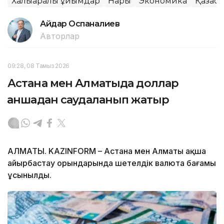
Халықаралық ұйымдар
Нарық
Экономика
Қазақс
Айдар Оспаналиев
Авторлар
09:28, 08 Тамыз 2026
Астана мен Алматыда доллар
қаншадан саудаланып жатыр
АЛМАТЫ. KAZINFORM – Астана мен Алматы ақша
айырбастау орындарында шетелдік валюта бағамы
ұсынылды.