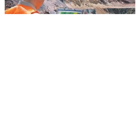
Фото: Kazinform
— «ҚазМұнайГаз» геологиялық барлаудың
үлкен бағдарламасын қабылдады. 2026-
2030 жылдары ауқымды іс-шаралар
жоспарланған. Осы ретте 26 ұңғыманы
бұрғылау қарастырылған. Бірқатар учаскеде
сейсмикалық барлау қамтылады, оның
арасында Жылыой учаскесі де бар, — деді
Асхат Хасенов «Самұрық-Қазына» қоры
Қоғамдық кеңесінің отырысынан кейін
тілшілер сұрағына жауап бере отырып.