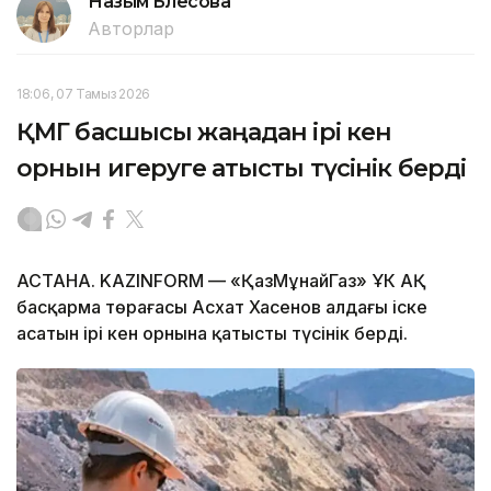
Назым Бөлесова
Авторлар
18:06, 07 Тамыз 2026
ҚМГ басшысы жаңадан ірі кен
орнын игеруге қатысты түсінік берді
АСТАНА. KAZINFORM — «ҚазМұнайГаз» ҰК АҚ
басқарма төрағасы Асхат Хасенов алдағы іске
асатын ірі кен орнына қатысты түсінік берді.