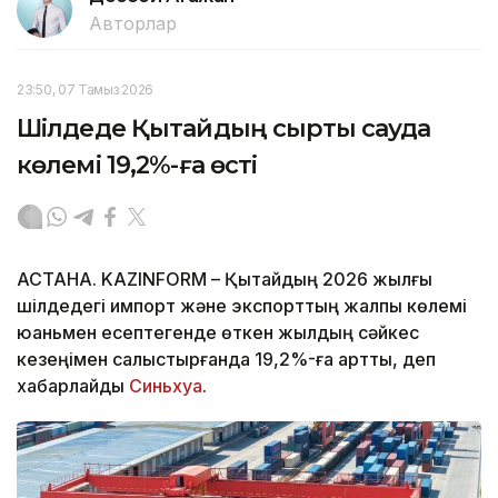
Авторлар
23:50, 07 Тамыз 2026
Шілдеде Қытайдың сыртқы сауда
көлемі 19,2%-ға өсті
АСТАНА. KAZINFORM – Қытайдың 2026 жылғы
шілдедегі импорт және экспорттың жалпы көлемі
юаньмен есептегенде өткен жылдың сәйкес
кезеңімен салыстырғанда 19,2%-ға артты, деп
хабарлайды
Синьхуа
.