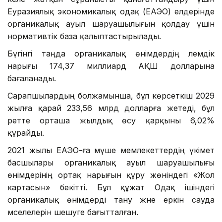
Еуразиялық экономикалық одақ (ЕАЭО) елдерінде
органикалық ауыл шаруашылығын қолдау үшін
нормативтік база қалыптастырылады.
Бүгінгі таңда органикалық өнімдердің әлемдік
нарығы 174,37 миллиард АҚШ долларына
бағаланады.
Сарапшылардың болжамынша, бұл көрсеткіш 2029
жылға қарай 233,56 млрд долларға жетеді, бұл
ретте орташа жылдық өсу қарқыны 6,02%
құрайды.
2021 жылы ЕАЭО-ға мүше мемлекеттердің үкімет
басшылары органикалық ауыл шаруашылығы
өнімдерінің ортақ нарығын құру жөніндегі «Жол
картасын» бекітті. Бұл құжат Одақ ішіндегі
органикалық өнімдерді тану және еркін сауда
мәселелерін шешуге бағытталған.