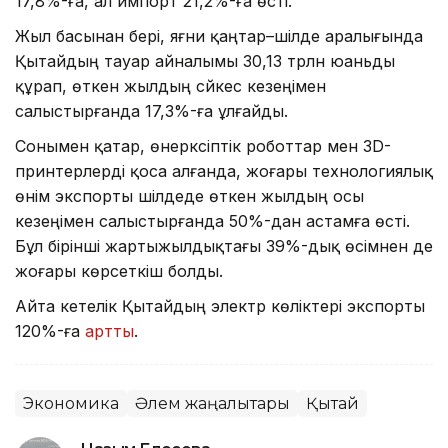
17,8%-ға, ал импорт 21,2%-ға өсті.
Жыл басынан бері, яғни қаңтар–шілде аралығында
Қытайдың тауар айналымы 30,13 трлн юаньды
құрап, өткен жылдың сәйкес кезеңімен
салыстырғанда 17,3%-ға ұлғайды.
Сонымен қатар, өнеркәсіптік роботтар мен 3D-
принтерлерді қоса алғанда, жоғары технологиялық
өнім экспорты шілдеде өткен жылдың осы
кезеңімен салыстырғанда 50%-дан астамға өсті.
Бұл бірінші жартыжылдықтағы 39%-дық өсімнен де
жоғары көрсеткіш болды.
Айта кетелік Қытайдың электр көліктері экспорты
120%-ға
артты
.
Экономика
Әлем жаңалықтары
Қытай