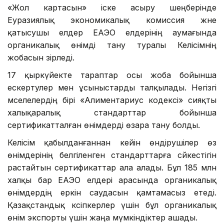
«Жол картасын» іске асыру шеңберінде
Еуразиялық экономикалық комиссия және
қатысушы елдер ЕАЭО елдерінің аумағында
органикалық өнімді тану туралы Келісімнің
жобасын әзірледі.
17 қыркүйекте тараптар осы жоба бойынша
ескертулер мен ұсыныстарды талқылады. Негізгі
мәселелердің бірі «Алиментариус кодексі» сияқты
халықаралық стандарттар бойынша
сертификатталған өнімдерді өзара тану болды.
Келісім қабылданғаннан кейін өндірушілер өз
өнімдерінің белгіленген стандарттарға сәйкестігін
растайтын сертификаттар ала алады. Бұл 185 млн
халқы бар ЕАЭО елдері арасында органикалық
өнімдердің еркін саудасын қамтамасыз етеді.
Қазақстандық кәсіпкерлер үшін бұл органикалық
өнім экспорты үшін жаңа мүмкіндіктер ашады.