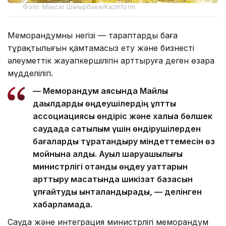
Фото: Мақсат Шағырбаев/Kazinform
Меморандумның негізі — тараптардың баға
тұрақтылығын қамтамасыз ету және бизнестің
әлеуметтік жауапкершілігін арттыруға деген өзара
мүдделілігі.
— Меморандум аясында Майлы
дақылдарды өңдеушілердің ұлттық
ассоциациясы өндіріс және халыққа бөлшек
саудада сатылым үшін өндірушілерден
бағаларды тұрақтандыру міндеттемесін өз
мойнына алды. Ауыл шаруашылығы
министрлігі отандық өңдеу қуаттарын
арттыру мақсатында шикізат базасын
ұлғайтуды ынталандырады, — делінген
хабарламада.
Сауда және интеграция министрлігі меморандум