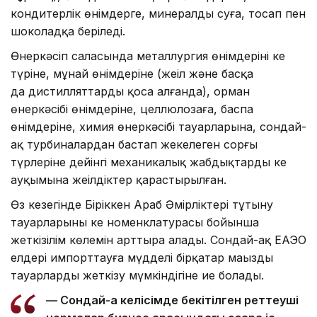
кондитерлік өнімдерге, минералды суға, тосап пен
шоколадқа беріледі.
Өнеркәсіп саласында металлургия өнімдерінің кең
түріне, мұнай өнімдеріне (жеңіл және басқа
да дистилляттарды қоса алғанда), орман
өнеркәсібі өнімдеріне, целлюлозаға, баспа
өнімдеріне, химия өнеркәсібі тауарларына, сондай-
ақ турбиналардан бастап жекелеген сорғы
түрлеріне дейінгі механикалық жабдықтардың кең
ауқымына жеңілдіктер қарастырылған.
Өз кезегінде Біріккен Араб Әмірліктері тұтыну
тауарларының кең номенклатурасы бойынша
жеткізілім көлемін арттыра алады. Сондай-ақ ЕАЭО
елдері импорттауға мүдделі бірқатар маңызды
тауарларды жеткізу мүмкіндігіне ие болады.
— Сондай-ақ келісімде бекітілген реттеуші