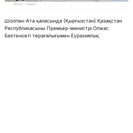
Фото: Үкімет
Шолпан-Ата қаласында (Қырғызстан) Қазақстан
Республикасының Премьер-министрі Олжас
Бектеновтің төрағалығымен Еуразиялық
үкіметаралық кеңестің шағын құрамдағы отырысы
өтті.
Жиынға Армения, Беларусь премьер-министрлері,
Қырғызстан Министрлер кабинетінің төрағасы —
Президент Әкімшілігінің басшысы, Ресей
Федерациясы Үкіметінің төрағасы, Еуразиялық
экономикалық комиссия алқасының төрағасы
қатысты.