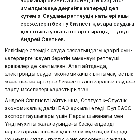
нормалар бизнес арасындағы өзара іс-
қимылды жаңа деңгейге көтереді деп
күтеміз. Сауданы реттеудің нақты әрі ашық
ережелерін бекіту бизнестің өзара саудаға
деген қызығушылығын арттырады, — деді
Андрей Слепнев.
Келісімде әлемдік сауда саясатындағы қазіргі сын-
қатерлерге жауап беретін заманауи реттеуші
ережелер де қамтылған. Атап айтқанда,
электронды сауда, экономикалық ынтымақтастық
және шағын әрі орта бизнесті халықаралық саудаға
тарту мәселелері қарастырылған.
Андрей Слепневтің айтуынша, Солтүстік–Оңтүстік
экономикалық дәлізі БАӘ арқылы өтеді. Бұл ЕАЭО
экспорттаушылары үшін Парсы шығанағы мен
Үнді мұхиты жағалауындағы басқа елдердің
нарықтарына шығуға қосымша мүмкіндік береді.
Сонымен қатар Оңтүстік Азия елдерімен сауданы