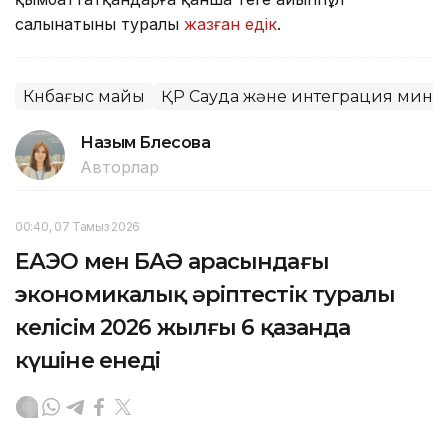
салынатыны туралы
жазған едік
.
Күнбағыс майы
ҚР Сауда және интеграция минис
Назым Бөлесова
Авторлар
00:40, 07 Тамыз 2026
ЕАЭО мен БАӘ арасындағы
экономикалық әріптестік туралы
келісім 2026 жылғы 6 қазанда
күшіне енеді