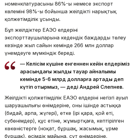
номенклатурасының 86%-ы немесе экспорт
көлемінің 98%-ы бойынша жеңілдікті нарықтық
қолжетімділік ұсынды.
Бұл жеңілдіктер ЕАЭО елдерінің
экспорттаушыларына кедендік баждарды төлеу
кезінде жыл сайын кемінде 266 млн доллар
үнемдеуге мүмкіндік береді.
— Келісім күшіне енгеннен кейін елдеріміз
арасындағы жылдық тауар айналымы
кемінде 5-6 млрд долларға артады деп
күтіп отырмыз, — деді Андрей Слепнев.
Жеңілдікті қолжетімділік ЕАЭО елдерінің негізгі ауыл
шаруашылығы өнімдеріне, оның ішінде астыққа
(бидай, арпа, жүгері), етке (ірі қара, қой еті,
субөнімдер), құс етіне, жұмыртқаға, кептірілген
көкөністерге (ноқат, бұршақ, жасымық, үрме
бұршақ), өсімдік майына, сүт өнімдеріне,