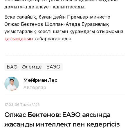
дамытуға да әлеует қалыптасады.
Еске салайық, бұған дейін Премьер-министр
Олжас Бектенов Шолпан-Атада Еуразиялық
үкіметаралық кеңестің шағын құрамдағы отырысына
қатысқанын
хабарлаған едік.
БАӘ
Әлемде
ЕАЭО
Мейірман Лес
Авторлар
17:03, 06 Тамыз 2026
Олжас Бектенов: ЕАЭО аясында
жасанды интеллект пен кедергісіз