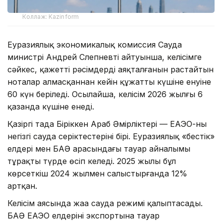
Коллаж: Kazinform
Еуразиялық экономикалық комиссия Сауда
министрі Андрей Слепневтің айтуынша, келісімге
сәйкес, қажетті рәсімдердің аяқталғанын растайтын
ноталар алмасқаннан кейін құжаттың күшіне енуіне
60 күн беріледі. Осылайша, келісім 2026 жылғы 6
қазанда күшіне енеді.
Қазіргі таңда Біріккен Араб Әмірліктері — ЕАЭО-ның
негізгі сауда серіктестерінің бірі. Еуразиялық «бестік»
елдері мен БАӘ арасындағы тауар айналымы
тұрақты түрде өсіп келеді. 2025 жылы бұл
көрсеткіш 2024 жылмен салыстырғанда 12%
артқан.
Келісім аясында жаңа сауда режимі қалыптасады.
БАӘ ЕАЭО елдерінің экспортына тауар