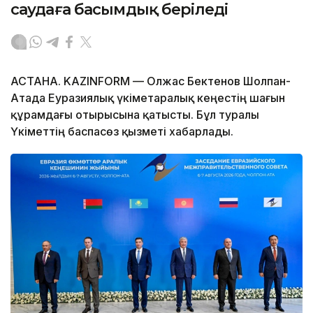
саудаға басымдық беріледі
АСТАНА. KAZINFORM — Олжас Бектенов Шолпан-
Атада Еуразиялық үкіметаралық кеңестің шағын
құрамдағы отырысына қатысты. Бұл туралы
Үкіметтің баспасөз қызметі хабарлады.