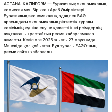
АСТАНА. KAZINFORM — Еуразиялық экономикалық
комиссия мен Біріккен Араб Әмірліктері
Еуразиялық экономикалық одақ пен БАӘ
арасындағы экономикалық әріптестік туралы
келісімнің күшіне енуіне қажетті ішкі рәсімдердің
аяқталғанын растайтын ресми хабарламалар
алмасты. Келісімге 2025 жылғы 27 маусымда
Минскіде қол қойылған. Бұл туралы ЕАЭО-ның
ресми сайты хабарлады.