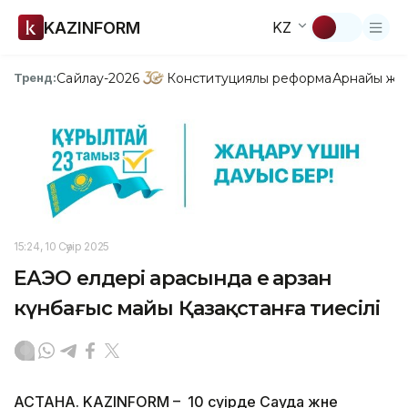
KAZINFORM
KZ
Сайлау-2026
Конституциялық реформа
Арнайы жо
Тренд:
15:24, 10 Сәуір 2025
ЕАЭО елдері арасында ең арзан
күнбағыс майы Қазақстанға тиесілі
АСТАНА. KAZINFORM – 10 сәуірде Сауда және