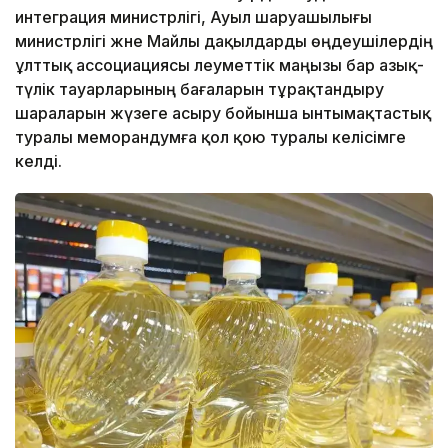
интеграция министрлігі, Ауыл шаруашылығы
министрлігі және Майлы дақылдарды өңдеушілердің
ұлттық ассоциациясы әлеуметтік маңызы бар азық-
түлік тауарларының бағаларын тұрақтандыру
шараларын жүзеге асыру бойынша ынтымақтастық
туралы меморандумға қол қою туралы келісімге
келді.