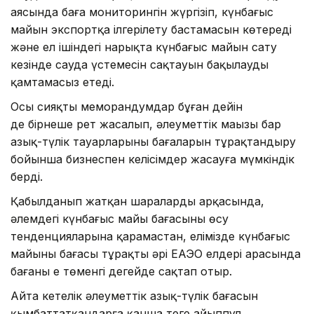
аясында баға мониторингін жүргізіп, күнбағыс
майын экспортқа ілгерілету бастамасын көтереді
және ел ішіндегі нарықта күнбағыс майын сату
кезінде сауда үстемесін сақтауын бақылауды
қамтамасыз етеді.
Осы сияқты меморандумдар бұған дейін
де бірнеше рет жасалып, әлеуметтік маңызы бар
азық-түлік тауарларының бағаларын тұрақтандыру
бойынша бизнеспен келісімдер жасауға мүмкіндік
берді.
Қабылданып жатқан шаралардың арқасында,
әлемдегі күнбағыс майы бағасының өсу
тенденцияларына қарамастан, елімізде күнбағыс
майының бағасы тұрақты әрі ЕАЭО елдері арасында
бағаны ең төменгі деңгейде сақтап отыр.
Айта кетелік әлеуметтік азық-түлік бағасын
қымбаттатқандарға қанша теңге айыппұл