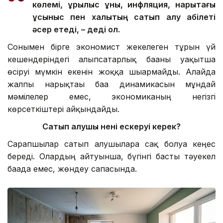
көлемі, құрылыс құны, инфляция, нарықтағы
ұсыныс
пен
халықтың сатып алу қабілеті
әсер етеді, – деді ол.
Сонымен бірге экономист жекелеген тұрғын үй
кешендеріндегі алыпсатарлық бағаны уақытша
өсіруі мүмкін екенін жоққа шығармайды. Алайда
жалпы нарықтағы баға динамикасын мұндай
мәмілелер емес, экономиканың негізгі
көрсеткіштері айқындайды.
Сатып алушы нені ескеруі керек?
Сарапшылар сатып алушыларға сақ болуға кеңес
береді. Олардың айтуынша, бүгінгі басты тәуекел
бағада емес, жөндеу сапасында.