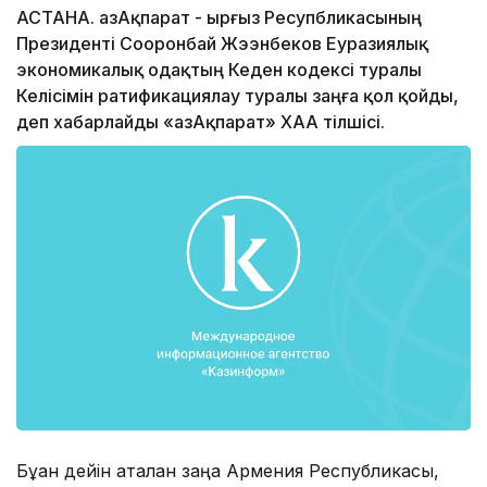
АСТАНА. ҚазАқпарат - Қырғыз Ресупбликасының
Президенті Сооронбай Жээнбеков Еуразиялық
экономикалық одақтың Кеден кодексі туралы
Келісімін ратификациялау туралы заңға қол қойды,
деп хабарлайды «ҚазАқпарат» ХАА тілшісі.
Бұған дейін аталған заңға Армения Республикасы,