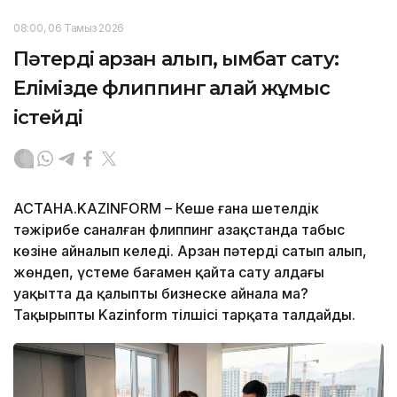
08:00, 06 Тамыз 2026
Пәтерді арзан алып, қымбат сату:
Елімізде флиппинг қалай жұмыс
істейді
АСТАНА.KAZINFORM – Кеше ғана шетелдік
тәжірибе саналған флиппинг Қазақстанда табыс
көзіне айналып келеді. Арзан пәтерді сатып алып,
жөндеп, үстеме бағамен қайта сату алдағы
уақытта да қалыпты бизнеске айнала ма?
Тақырыпты Kazinform тілшісі тарқата талдайды.