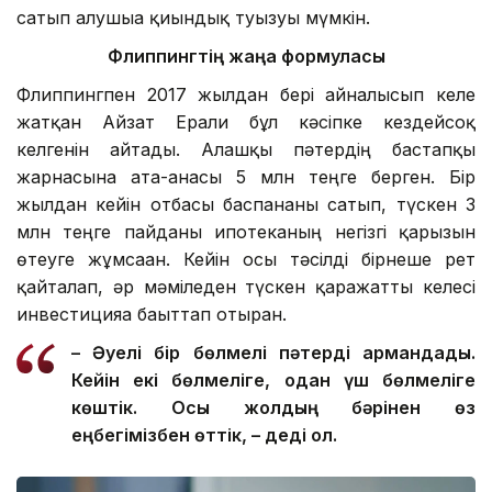
сатып алушыға қиындық туғызуы мүмкін.
Флиппингтің жаңа формуласы
Флиппингпен 2017 жылдан бері айналысып келе
жатқан Айзат Ерғали бұл кәсіпке кездейсоқ
келгенін айтады. Алғашқы пәтердің бастапқы
жарнасына ата-анасы 5 млн теңге берген. Бір
жылдан кейін отбасы баспананы сатып, түскен 3
млн теңге пайданы ипотеканың негізгі қарызын
өтеуге жұмсаған. Кейін осы тәсілді бірнеше рет
қайталап, әр мәміледен түскен қаражатты келесі
инвестицияға бағыттап отырған.
– Әуелі бір бөлмелі пәтерді армандадық.
Кейін екі бөлмеліге, одан үш бөлмеліге
көштік. Осы жолдың бәрінен өз
еңбегімізбен өттік, – деді ол.