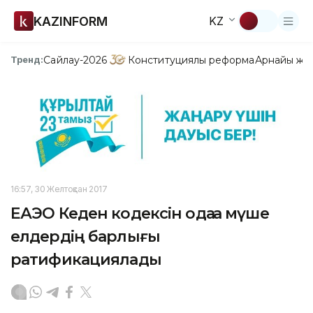
KAZINFORM
KZ
Сайлау-2026
Конституциялық реформа
Арнайы жо
Тренд:
16:57, 30 Желтоқсан 2017
ЕАЭО Кеден кодексін одаққа мүше
елдердің барлығы
ратификациялады