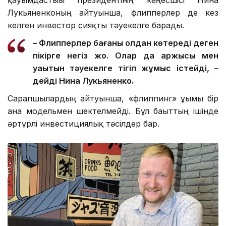
қауымдастығы президентінің кеңесшісі Нина
Лукьяненконың айтуынша, флипперлер де кез
келген инвестор сияқты тәуекелге барады.
– Флипперлер бағаны қолдан көтереді деген
пікірге негіз жоқ. Олар да қаржысы мен
уақытын тәуекелге тігіп жұмыс істейді, –
дейді Нина Лукьяненко.
Сарапшылардың айтуынша, «флиппинг» ұғымы бір
ғана модельмен шектелмейді. Бұл бағыттың ішінде
әртүрлі инвестициялық тәсілдер бар.