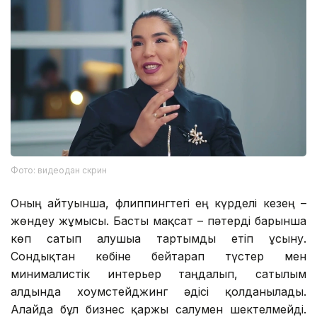
Фото: видеодан скрин
Оның айтуынша, флиппингтегі ең күрделі кезең –
жөндеу жұмысы. Басты мақсат – пәтерді барынша
көп сатып алушыға тартымды етіп ұсыну.
Сондықтан көбіне бейтарап түстер мен
минималистік интерьер таңдалып, сатылым
алдында хоумстейджинг әдісі қолданылады.
Алайда бұл бизнес қаржы салумен шектелмейді.