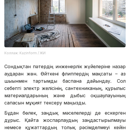
Коллаж: Kazinform / ЖИ
Сондықтан пәтердің инженерлік жүйелеріне назар
аударған жөн. Өйткені флиппердің мақсаты – аз
шығынмен тартымды баспана дайындау. Сол
себепті электр желісінің, сантехниканың, құрылыс
материалдарының және дыбыс оқшаулауының
сапасын мұқият тексеру маңызды.
Бұдан бөлек, заңдық мәселелерді де ескерген
дұрыс. Қайта жоспарлаудың заңдастырылмауы
немесе құжаттардың толық рәсімделмеуі кейін