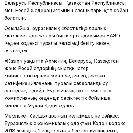
Беларусь Республикасы, Қазақстан Республикасы
мен Ресей Федерациясының басшылары қол қойған
болатын.
Осылайша, еуразиялық «бестіктің» барлық
мемлекетінде жоғарғы билік органдарымен ЕАЭО
Кеден кодексі туралы Келісімді бекіту кезеңі
аяқталды.
«Қазіргі уақытта Армения, Беларусь, Қазақстан
және Ресей елдерінің сыртқы істер
министрліктерінен жаңа Кеден кодексінің
ратификацияланғаны туралы хабарландыру
алынды», - дейді Еуразиялық экономикалық
комиссияның кедендік серіктестік бойынша
министрі Мұқай Қадырқұлов.
Мемлекет басшыларының келісімдеріне сәйкес,
Еуразиялық экономикалық одақтың Кеден кодексі
2018 жылдың 1 қаңтарынан бастап күшіне еніп,