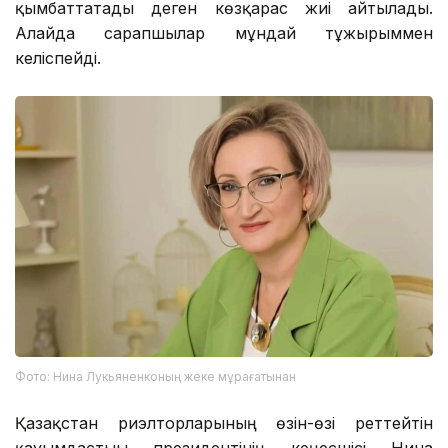
қымбаттатады деген көзқарас жиі айтылады.
Алайда сарапшылар мұндай тұжырыммен
келіспейді.
Фото: Нина Лукьяненконың жеке мұрағатынан
Қазақстан риэлторларының өзін-өзі реттейтін