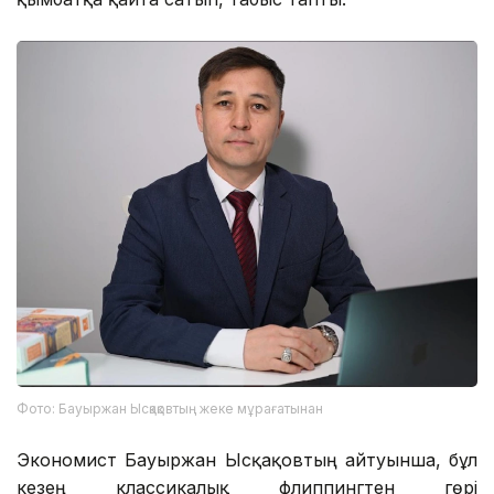
Фото: Бауыржан Ысқақовтың жеке мұрағатынан
Экономист Бауыржан Ысқақовтың айтуынша, бұл
кезең классикалық флиппингтен гөрі