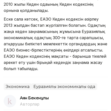
2010 жылғы Кеден одағының Кеден кодексінің
орнына қолданылады.
Еске сала кетсек, ЕАЭО Кеден кодексін әзірлеу
2013 жылдан бастап жүргізілген болатын. Одақтың
жаңа кеден заңнамасының жұмысына Еуразиялық
экономикалық одақтың 300-ге тарта сарапшысы,
атқарушы биліктегі мемлекеттік органдардың және
ЕАЭО бизнес-бірлестіктерінің өкілдері атсалысты.
ЕАЭО Кеден кодексінің мақсаты - барынша тікелей
әрекет ету үшін бірыңғай кедендік заңнама жасау
болып табылады.
Экономика
Еуразиялық экономикалық одақ
Аян Бекенұлы
Авторлар