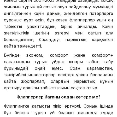
Келесі серпін 2021–2023 жылдары байқалды. БЖЗҚ
жинағын тұрғын үй сатып алуға пайдалану мүмкіндігі
енгізілгеннен кейін дайын, жөнделген пәтерлерге
сұраныс күрт өсіп, бұл кезең флипперлер үшін ең
табысты уақыттардың біріне айналды. Кейін
жеткіліктілік шегінің өзгеруі мен сатып алу
белсенділігінің бәсеңдеуі нарықтың қарқынын
қайта төмендетті.
Бүгінде эконом, комфорт және комфорт+
санатындағы тұрғын үйден жоғары табыс табу
бұрынғыдай оңай емес. Соған қарамастан,
тәжірибелі инвесторлар ескі әрі үлкен баспананы
қайта жоспарлап, олардың нарықтық құнын
арттыру арқылы табыстылығын сақтап отыр.
Флипперлер бағаны қолдан көтере ме?
Флиппингке қатысты пікір әртүрлі. Соның ішінде
бұл бизнес тұрғын үй бағасын жасанды түрде