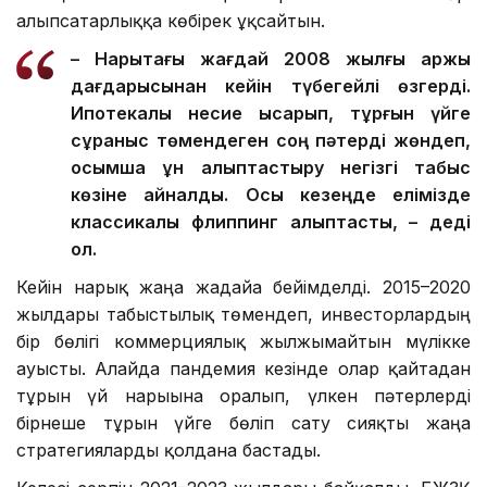
алыпсатарлыққа көбірек ұқсайтын.
– Нарықтағы жағдай 2008 жылғы қаржы
дағдарысынан кейін түбегейлі өзгерді.
Ипотекалық несие қысқарып, тұрғын үйге
сұраныс төмендеген соң пәтерді жөндеп,
қосымша құн қалыптастыру негізгі табыс
көзіне айналды. Осы кезеңде елімізде
классикалық флиппинг қалыптасты, – деді
ол.
Кейін нарық жаңа жағдайға бейімделді. 2015–2020
жылдары табыстылық төмендеп, инвесторлардың
бір бөлігі коммерциялық жылжымайтын мүлікке
ауысты. Алайда пандемия кезінде олар қайтадан
тұрғын үй нарығына оралып, үлкен пәтерлерді
бірнеше тұрғын үйге бөліп сату сияқты жаңа
стратегияларды қолдана бастады.