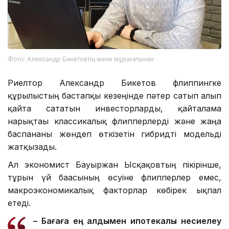
Фото: Александр Бикетовтің жеке мұрағатынан
Риелтор Александр Бикетов флиппингке
құрылыстың бастапқы кезеңінде пәтер сатып алып
қайта сататын инвесторларды, қайталама
нарықтағы классикалық флипперлерді және жаңа
баспананы жөндеп өткізетін гибридті модельді
жатқызады.
Ал экономист Бауыржан Ысқақовтың пікірінше,
тұрғын үй бағасының өсуіне флипперлер емес,
макроэкономикалық факторлар көбірек ықпал
етеді.
– Бағаға ең алдымен ипотекалық несиелеу