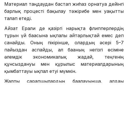
Материал таңдаудан бастап жиһаз орнатуға дейінгі
барлық процесті бақылау тәжірибе мен уақытты
талап етеді.
Айзат Ерғали де қазіргі нарықта флипперлердің
тұрғын үй бағасына ықпалы айтарлықтай емес деп
санайды. Оның пікірінше, олардың әсері 5–7
пайыздан аспайды, ал бағаның негізгі өсіміне
әлемдік экономикалық жағдай, теңгенің
құнсыздануы мен құрылыс материалдарының
қымбаттауы ықпал етуі мүмкін.
Жалпы сарапшылардың бағалауынша, алдағы
жылдары флиппинг сақталады, бірақ бұрынғыдай
жеңіл табыс көзі болмайды. Нарықты дәл талдап,
қаржысын тиімді жоспарлап, тәуекелді дұрыс
басқара алатын кәсіби инвесторлар ғана бұл
бизнесте бәсекеге қабілетті болмақ.