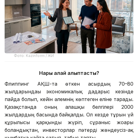
Фото: Kazinform / ЖИ
Нарық қалай қалыптасты?
Флиппинг АҚШ-та өткен ғасырдың 70–80
жылдарындағы экономикалық дағдарыс кезінде
пайда болып, кейін әлемнің көптеген еліне тарады.
Қазақстанда оның алғашқы белгілері 2000
жылдардың басында байқалды. Ол кезде тұрғын үй
құрылысы қарқынды жүріп, сұраныс жоғары
болғандықтан, инвесторлар пәтерді жөндеусіз-ақ
қымбатқа қайта сатып, табыс тапты.