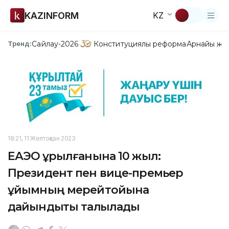
KAZINFORM
KZ
Сайлау-2026
Конституциялық реформа
Арнайы жо
Тренд:
18:21, 11 Желтоқсан 2023
ЕАЭО құрылғанына 10 жыл:
Президент пен вице-премьер
ұйымның мерейтойына
дайындықты талқылады