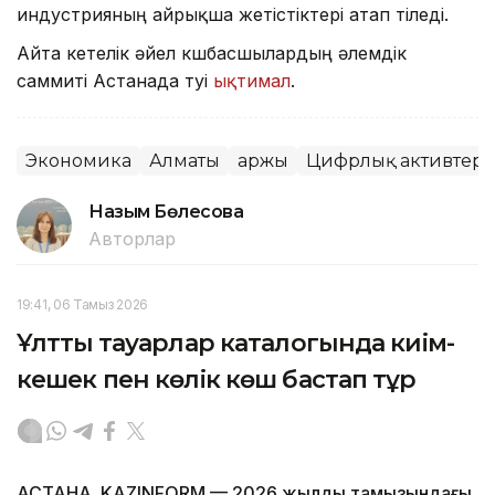
индустрияның айрықша жетістіктері атап өтіледі.
Айта кетелік әйел көшбасшылардың әлемдік
саммиті Астанада өтуі
ықтимал
.
Экономика
Алматы
Қаржы
Цифрлық активтер
Назым Бөлесова
Авторлар
19:41, 06 Тамыз 2026
Ұлттық тауарлар каталогында киім-
кешек пен көлік көш бастап тұр
АСТАНА. KAZINFORM — 2026 жылдың тамызындағы