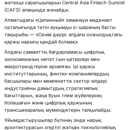
жетекші сарапшыларын Central Asia Fintech Summit
(CAFS) алаңында жинайды.
Алматыдағы «Целинный» заманауи мәдениет
орталығында өтетін ауқымды іс-шараның басты
тақырыбы — «Сенім дәуірі: алдағы онжылдықтағы
қаржы нарығы қандай болмақ».
Алдағы саммиттің бағдарламасы цифрлық
экономиканың негізгі сын-қатерлері мен
макротрендтеріне арналған. Ірі қаржы
институттарының, финтех-компаниялардың
басшылары мен мемлекеттік сектор өкілдері
индустрияны дамытудың стратегиялық
бағыттарын, жаңа буын төлем жүйелерінің
болашағын және цифрлық қаржының
трансшекаралық мүмкіндіктерін талқылайды.
Ұйымдастырушылар бүгіннің өзінде нарық
архитектурасын өзгертіп жатқан технологиялық