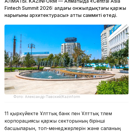
АЛМАТЫ. KAZINFORM — Алматыда «Central Asia
Fintech Summit 2026: алдағы онжылдықтағы қаржы
нарығының архитектурасы» атты саммиті өтеді.
Фото: Александр Павский/Kazinform
11 қыркүйекте Ұлттық банк пен Ұлттық төлем
корпорациясы қаржы секторының бірінші
басшыларын, топ-менеджерлерін және саланың