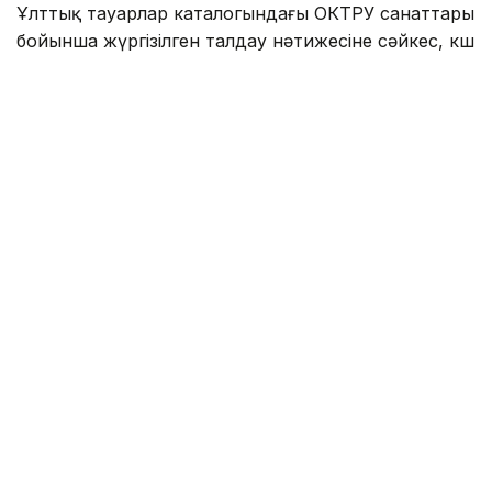
Ұлттық тауарлар каталогындағы ОКТРУ санаттары
бойынша жүргізілген талдау нәтижесіне сәйкес, көш
басында – киім-кешек пен күнделікті тұтыну
тауарлары. Бұл санатта 8 миллионнан астам тауар
тіркелген, бұл каталогтағы барлық тауарлардың
елеулі бөлігін құрайды. Екінші орында – көлік
құралдары мен көлік жабдықтары. Бұл санатта 2
миллионнан астам тауар есепке алынған. Үшінші
орында инженерлік жүйелерге арналған
жабдықтар мен материалдар орналасқан, онда 1
миллионнан астам тауар тіркелген.
Алғашқы ондыққа сондай-ақ құрылыс бұйымдары,
жиһаз және интерьер тауарлары, азық-түлік пен
сусындар, құрылыс материалдары, зергерлік
бұйымдар, машиналар мен жабдықтар, сондай-ақ
баспа өнімдері енді.
Мұндай көрсеткіштер Қазақстанның тұтыну