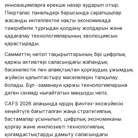
инновацияларға ерекше назар аударып отыр.
Пікірталас панельдері барысында сарапшылар
жасанды интеллектіні нақты экономикада
тәжірибелік тұрғыдан қолдану жолдарын және
қадағалау технологияларының эволюциясын
қарастырады.
Саммиттің негізгі тақырыптарының бірі цифрлық
қаржы активтері саласындағы жаһандық
бәсекелестік пен алаяқтықтан қорғаудың ұжымдық
жүйесін қалыптастыру мәселелерін талқылау
болады. Бұл -заманауи қаржы технологияларына
деген сенімді нығайтатын маңызды негіз.
CAFS 2026 алаңында өңірдің финтех-экожүйесін
кеңейтуге бағытталған жаңа стратегиялық
бастамалар ұсынылып, цифрлық экономиканы
қорғау және инклюзивті технологиялық
қоғамдастықтарды дамыту саласындағы