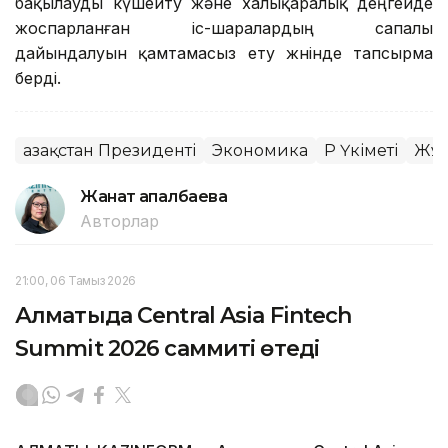
бақылауды күшейту және халықаралық деңгейде
жоспарланған іс-шаралардың сапалы
дайындалуын қамтамасыз ету жөнінде тапсырма
берді.
Қазақстан Президенті
Экономика
ҚР Үкіметі
Жұм
Жанат Қапалбаева
Авторлар
21:00, 06 Тамыз 2026
Алматыда Central Asia Fintech
Summit 2026 саммиті өтеді