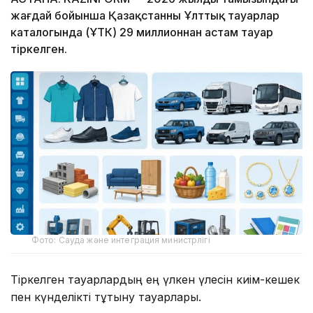
жағдай бойынша Қазақстанның Ұлттық тауарлар
каталогында (ҰТК) 29 миллионнан астам тауар
тіркелген.
Фото: Сауда және интеграция министрлігі
Тіркелген тауарлардың ең үлкен үлесін киім-кешек
пен күнделікті тұтыну тауарлары.