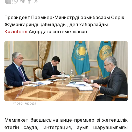
Президент Премьер-Министрдің орынбасары Серік
Жұманғаринді қабылдады, деп хабарлайды
Kazinform
Ақордаға сілтеме жасап.
Фото: Ақорда
Мемлекет басшысына вице-премьер өзі жетекшілік
ететін сауда, интеграция, ауыл шаруашылығы