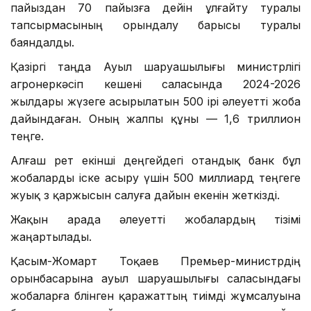
пайыздан 70 пайызға дейін ұлғайту туралы
тапсырмасының орындалу барысы туралы
баяндалды.
Қазіргі таңда Ауыл шаруашылығы министрлігі
агроөнеркәсіп кешені саласында 2024-2026
жылдары жүзеге асырылатын 500 ірі әлеуетті жоба
дайындаған. Оның жалпы құны — 1,6 триллион
теңге.
Алғаш рет екінші деңгейдегі отандық банк бұл
жобаларды іске асыру үшін 500 миллиард теңгеге
жуық өз қаржысын салуға дайын екенін жеткізді.
Жақын арада әлеуетті жобалардың тізімі
жаңартылады.
Қасым-Жомарт Тоқаев Премьер-министрдің
орынбасарына ауыл шаруашылығы саласындағы
жобаларға бөлінген қаражаттың тиімді жұмсалуына