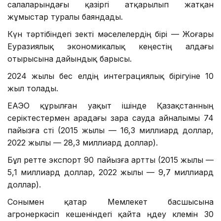
салаларындағы қазіргі атқарылып жатқан
жұмыстар туралы баяндады.
Күн тәртібіндегі өзекті мәселелердің бірі — Жоғары
Еуразиялық экономикалық кеңестің алдағы
отырысына дайындық барысы.
2024 жылы бес елдің интеграциялық бірігуіне 10
жыл толады.
ЕАЭО құрылған уақыт ішінде Қазақстанның
серіктестермен арадағы өзара сауда айналымы 74
пайызға өсті (2015 жылы — 16,3 миллиард доллар,
2022 жылы — 28,3 миллиард доллар).
Бұл ретте экспорт 90 пайызға артты (2015 жылы —
5,1 миллиард доллар, 2022 жылы — 9,7 миллиард
доллар).
Сонымен қатар Мемлекет басшысына
агроөнеркәсіп кешеніндегі қайта өңдеу көлемін 30