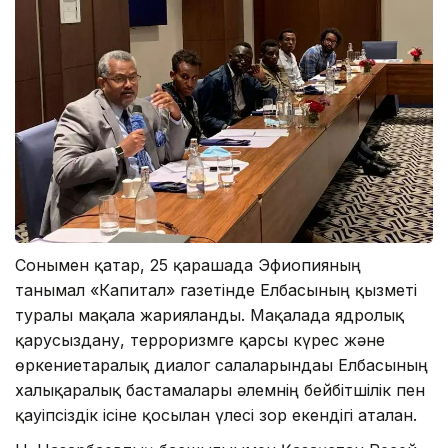
Сонымен қатар, 25 қарашада Эфиопияның
танымал «Капитал» газетінде Елбасының қызметі
туралы мақала жарияланды. Мақалада ядролық
қарусыздану, терроризмге қарсы күрес және
өркениетаралық диалог салаларындағы Елбасының
халықаралық бастамалары әлемнің бейбітшілік пен
қауіпсіздік ісіне қосылған үлесі зор екендігі аталған.