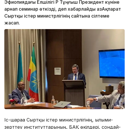
Эфиопиядағы Елшілігі ҚР Тұңғыш Президент күніне
арнап семинар өткізді, деп хабарлайды ҚазАқпарат
Сыртқы істер министрлігінің сайтына сілтеме
жасап.
Іс-шараға Сыртқы істер министрлігінің, ғылыми-
зерттеу институттарының, БАҚ өкілдері, сондай-