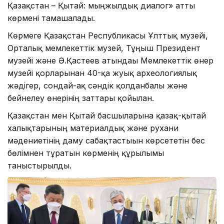
Қазақстан – Қытай: мыңжылдық диалог» атты
көрмені тамашалады.
Көрмеге Қазақстан Республикасы Ұлттық музейі,
Орталық мемлекеттік музей, Тұңғыш Президент
музейі және Ә.Қастеев атындағы Мемлекеттік өнер
музейі қорларынан 40-қа жуық археологиялық
жәдігер, сондай-ақ сәндік қолданбалы және
бейнелеу өнерінің заттары қойылған.
Қазақстан мен Қытай басшыларына қазақ-қытай
халықтарының материалдық және рухани
мәдениетінің даму сабақтастығын көрсететін бес
бөлімнен тұратын көрменің құрылымы
таныстырылды.