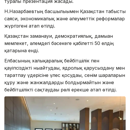
туралы презентация жасады.
Н.Назарбаевтың басшылығымен Қазақстан табысты
саяси, экономикалық және әлеуметтік реформалар
жүргізгені атап өтілді.
Қазақстан заманауи, демократиялық, дамыған
мемлекет, әлемдегі бәсекеге қабілетті 50 елдің
қатарына енді.
Елбасының халықаралық бейбітшілік пен
қауіпсіздікті нығайтудағы, ядролық қарусыздану мен
таратпау үдерісіне үлес қосудағы, сенім шараларын
құру және жанжалдарды болдырмайтын және
бейбітшілікті сақтаудағы рөлі ерекше атап өтілді.