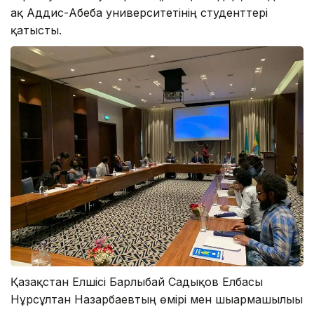
ақ Аддис-Абеба университетінің студенттері
қатысты.
Қазақстан Елшісі Барлыбай Садықов Елбасы
Нұрсұлтан Назарбаевтың өмірі мен шығармашылығы