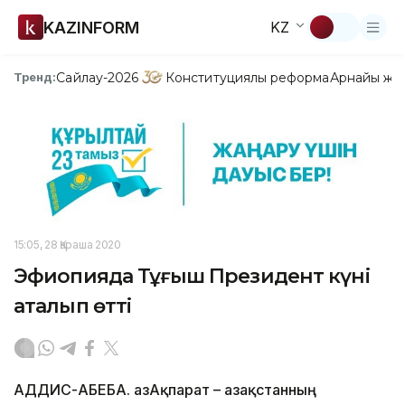
KAZINFORM
KZ
Сайлау-2026
Конституциялық реформа
Арнайы жо
Тренд:
15:05, 28 Қараша 2020
Эфиопияда Тұңғыш Президент күні
аталып өтті
АДДИС-АБЕБА. ҚазАқпарат – Қазақстанның