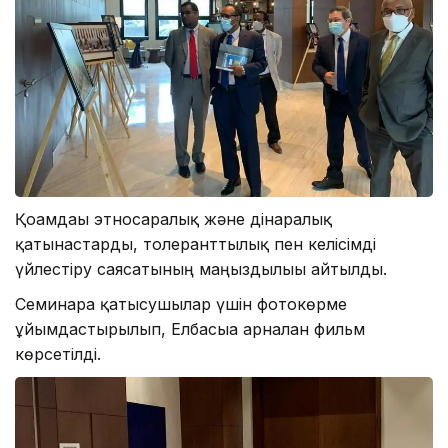
Қоғамдағы этносаралық және дінаралық
қатынастарды, толеранттылық пен келісімді
үйлестіру саясатының маңыздылығы айтылды.
Семинарға қатысушылар үшін фотокөрме
ұйымдастырылып, Елбасыға арналған фильм
көрсетілді.