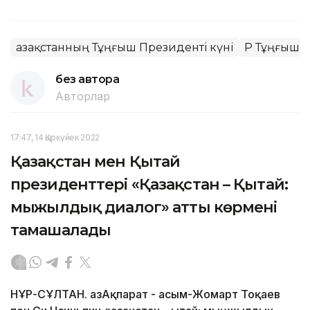
Қазақстанның Тұңғыш Президенті күні
ҚР Тұңғыш 
без автора
Авторлар
17:47, 14 Қыркүйек 2022
Қазақстан мен Қытай
президенттері «Қазақстан – Қытай:
мыңжылдық диалог» атты көрмені
тамашалады
НҰР-СҰЛТАН. ҚазАқпарат - Қасым-Жомарт Тоқаев