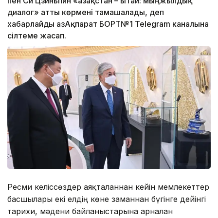
пен Си Цзиньпин «Қазақстан – Қытай: мыңжылдық
диалог» атты көрмені тамашалады, деп
хабарлайды ҚазАқпарат БОРТ№1 Telegram каналына
сілтеме жасап.
Ресми келіссөздер аяқталғаннан кейін мемлекеттер
басшылары екі елдің көне заманнан бүгінге дейінгі
тарихи, мәдени байланыстарына арналған