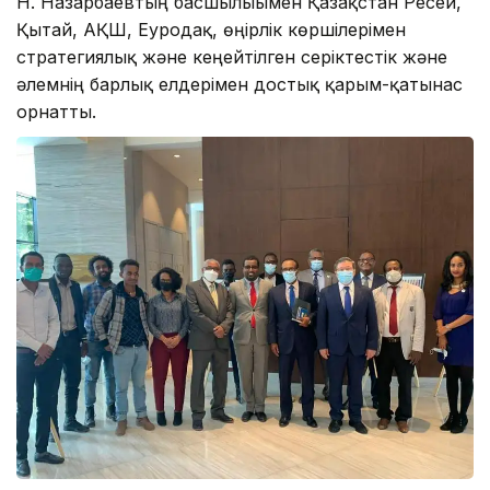
Н. Назарбаевтың басшылығымен Қазақстан Ресей,
Қытай, АҚШ, Еуродақ, өңірлік көршілерімен
стратегиялық және кеңейтілген серіктестік және
әлемнің барлық елдерімен достық қарым-қатынас
орнатты.