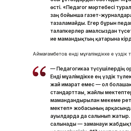
өсті. «Педагог мәртебесі тура
заң бойынша газет-журналдар
тазаламайды. Егер бұрын педа
талапкерлер амалсыздан түсеті
ие мамандықтың қатарына кірді
Аймағамбетов енді мұғалімдікке ең үздік 
— Педагогикаға түсушілердің ор
Енді мұғалімдікке ең үздік түле
жай ғимарат емес — ол болаша
стандарттағы, жайлы мектепте
мамандандырылған мекеме рет
мектеп» жобасының арқасында
ауылдарда да салынып жатыр.
салынады — заманауи жабдықтар