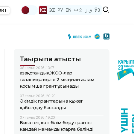
KZ
QZ
РУ
EN
中文
ق ز
ЎЗ
ORT
Тақырыпқа қатысты
08 тамыз 2026, 13:17
Қазақстандық ЖОО-лар
талапкерлерге 2 мыңнан астам
қосымша грант ұсынады
07 тамыз 2026, 20:29
Әкімдік гранттарына құжат
қабылдау басталды
07 тамыз 2026, 19:20
Биыл ең көп білім беру гранты
қандай мамандықтарға бөлінді