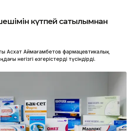
т шешімін күтпей сатылымнан
аты Асхат Аймағамбетов фармацевтикалық
ағы негізгі өзгерістерді түсіндірді.