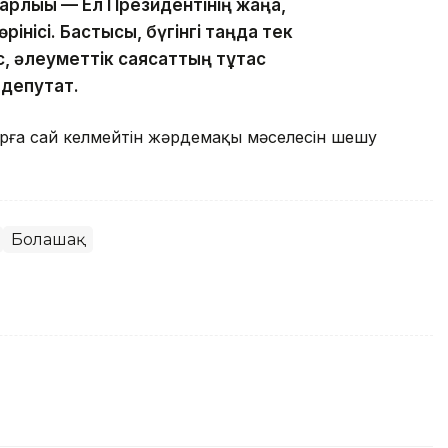
рлығы — Ел Президентінің жаңа,
інісі. Бастысы, бүгінгі таңда тек
, әлеуметтік саясаттың тұтас
 депутат.
арға сай келмейтін жәрдемақы мәселесін шешу
Болашақ