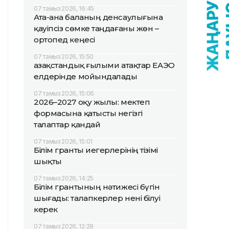
07 тамыз 2026, 16:45
Ата-ана баланың денсаулығына
қауіпсіз сөмке таңдағаны жөн –
ортопед кеңесі
07 тамыз 2026, 15:50
Қазақстандық ғылыми атақтар ЕАЭО
елдерінде мойындалады
07 тамыз 2026, 15:06
2026–2027 оқу жылы: мектеп
формасына қатысты негізгі
талаптар қандай
07 тамыз 2026, 15:01
Білім гранты иегерлерінің тізімі
шықты
07 тамыз 2026, 14:25
Білім грантының нәтижесі бүгін
шығады: талапкерлер нені білуі
керек
07 тамыз 2026, 12:28