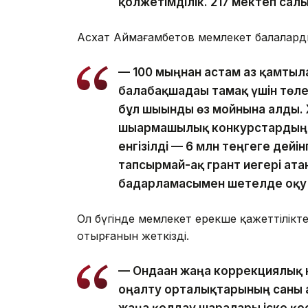
қолжетімділік. 217 мектеп сал
Асхат Аймағамбетов мемлекет балаларды
— 100 мыңнан астам аз қамтылғ
балабақшадағы тамақ үшін төл
бұл шығынды өз мойнына алды
шығармашылық конкурстардың
енгізілді — 6 млн теңгеге дейі
тапсырмай-ақ грант иегері ат
бағдарламасымен шетелде оқу м
Ол бүгінде мемлекет ерекше қажеттілікт
отырғанын жеткізді.
— Ондаған жаңа коррекциялық
оңалту орталықтарының саны 