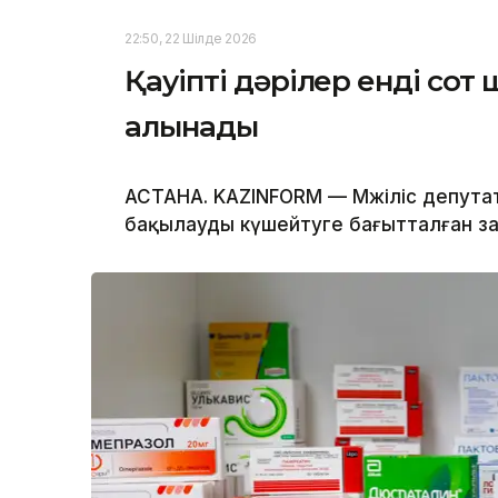
22:50, 22 Шілде 2026
Қауіпті дәрілер енді со
алынады
АСТАНА. KAZINFORM — Мәжіліс депут
бақылауды күшейтуге бағытталған заңд