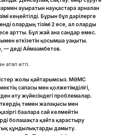
сылды. Денсаулық сақтау: өмір сүруге
армен ауыратын науқастарға арналған
зімі кеңейтілді. Бұрын бұл дәрілерге
енді олардың тізімі 2 есе, ал оларды
се артты. Бұл жай ғана сандар емес.
ымен өткізетін қосымша уақыты.
р, — деді Аймағамбетов.
ін атап өтті.
ерістер жолы қайтарымсыз. МӘМС
ектің сапасы мен қолжетімділігі,
уден өту жүйесіндегі проблемалар.
ткердің төмен жалақысы мен
азіргі бағаларға сай келмейтін
ді болашақта қайта қарастыру
ттық құндылықтарды дамыту.