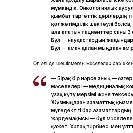
жаңа қолдау шаралары іске қо
мүмкіндік. Онкологиялық аурул
қымбат таргеттік дәрілердің ті
қолжетімділік шектеулі болса, 
ала алатын пациенттер саны 3 е
Бұл — науқастардың жақындар
Бұл — аман қалған мыңдаған өмі
Ол әлі де шешілмеген мәселелер бар екен
— Бірақ бір нәрсе анық — өзг
мәселелері — медициналық көм
ұзақ күту мерзімі және тексер
Жүзмыңдаған азаматтық қызме
мүгедектігі бар азаматтардың қ
жәрдемақысы — бұл мәселелер
қажет. Ұрпақ тәрбиесі мен ұл