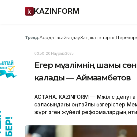
KAZINFORM
Ақорда
Тағайындау
Заң және тәртіп
Дерекқор
Тренд:
03:50, 20 Наурыз 2025
Егер мұғалімнің шамы сөні
қалады — Аймағамбетов
АСТАНА. KAZINFORM — Мәжіліс депута
саласындағы оңтайлы өзгерістер М
жүргізген жүйелі реформалардың нәти