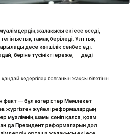
ұғалімдердің жалақысы екі есе өседі,
егін ыстық тамақ беріледі, Ұлттық
арылады десе көпшілік сенбес еді.
дай, бәріне түсінікті ереже, — деді
 қандай кедергілер болғанын жақсы білетінін
н факт — бұл өзгерістер Мемлекет
в жүргізген жүйелі реформалардың
ер мұғалімнің шамы сөніп қалса, қоғам
тан да Президент реформаларын дәл
алімдердің орташа жалақысы екі есе