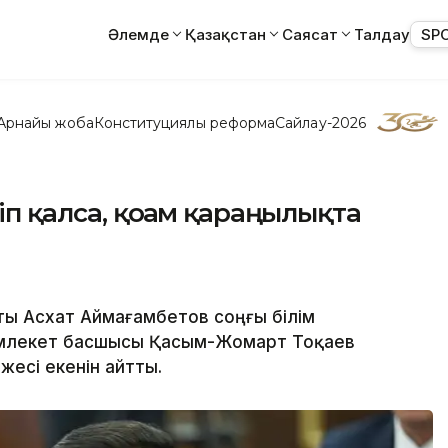
Әлемде
Қазақстан
Саясат
Талдау
SP
Арнайы жоба
Конституциялық реформа
Сайлау-2026
п қалса, қоғам қараңғылықта
ты Асхат Аймағамбетов соңғы білім
емлекет басшысы Қасым-Жомарт Тоқаев
жесі екенін айтты.