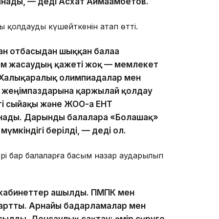
ынады, — деді Асхат Аймағамбетов.
 қолдауды күшейткенін атап өтті.
ан отбасыдан шыққан балаға
ем жасаудың қажеті жоқ — мемлекет
. Халықаралық олимпиадалар мен
 жеңімпаздарына қаржылай қолдау
нгі сыйақы және ЖОО-ға ЕНТ
анады. Дарынды балаларға «Болашақ»
үмкіндігі берілді, — деді ол.
ері бар балаларға басым назар аударылып
 кабинеттер ашылды. ПМПК мен
артты. Арнайы бағдарламалар мен