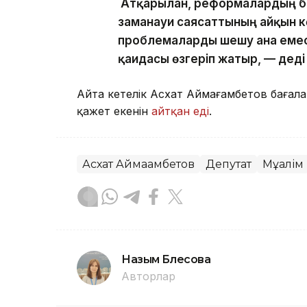
Атқарылған, реформалардың ба
заманауи саясаттының айқын көр
проблемаларды шешу ғана емес
қағидасы өзгеріп жатыр, — деді
Айта кетелік Асхат Аймағамбетов бағал
қажет екенін
айтқан еді
.
Асхат Аймағамбетов
Депутат
Мұғалім
Назым Бөлесова
Авторлар