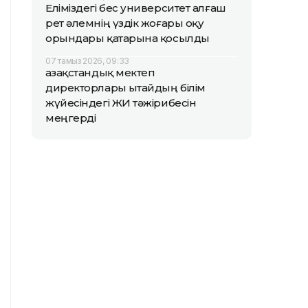
Еліміздегі бес университет алғаш
рет әлемнің үздік жоғары оқу
орындары қатарына қосылды
07 тамыз 2026, 09:33
Қазақстандық мектеп
директорлары Қытайдың білім
жүйесіндегі ЖИ тәжірибесін
меңгерді