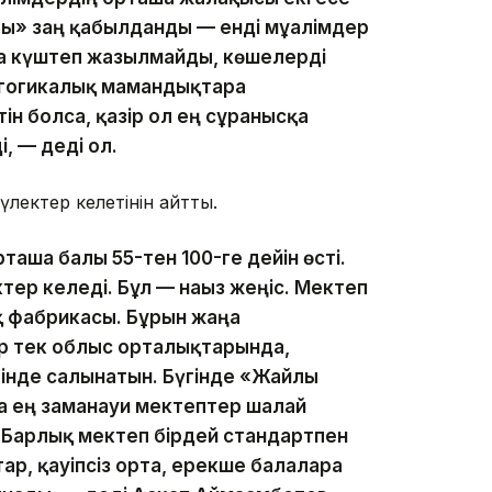
лы» заң қабылданды — енді мұғалімдер
ға күштеп жазылмайды, көшелерді
гогикалық мамандықтарға
н болса, қазір ол ең сұранысқа
, — деді ол.
түлектер келетінін айтты.
таша балы 55-тен 100-ге дейін өсті.
ктер келеді. Бұл — нағыз жеңіс. Мектеп
қ фабрикасы. Бұрын жаңа
р тек облыс орталықтарында,
інде салынатын. Бүгінде «Жайлы
 ең заманауи мектептер шалғай
 Барлық мектеп бірдей стандартпен
, қауіпсіз орта, ерекше балаларға