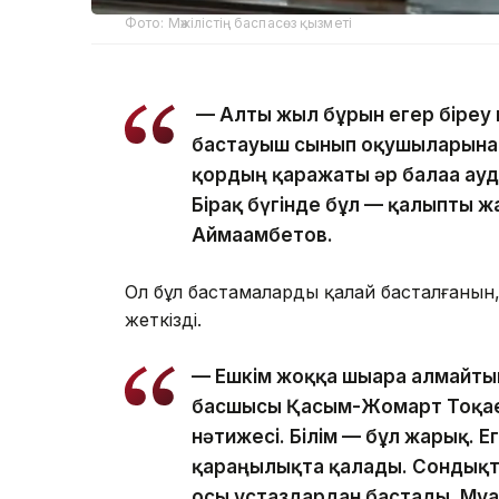
Фото: Мәжілістің баспасөз қызметі
— Алты жыл бұрын егер біреу м
бастауыш сынып оқушыларына т
қордың қаражаты әр балаға ауд
Бірақ бүгінде бұл — қалыпты жағ
Аймағамбетов.
Ол бұл бастамалардың қалай басталғанын,
жеткізді.
— Ешкім жоққа шығара алмайты
басшысы Қасым-Жомарт Тоқае
нәтижесі. Білім — бұл жарық. Ег
қараңғылықта қалады. Сондық
осы ұстаздардан бастады. Мұғ