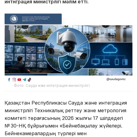
интнграция министрлігі мәлім етті.
Фото: Сауда және интеграция министрлігі
Қазақстан Республикасы Сауда және интеграция
министрлігі Техникалық реттеу және метрология
комитеті төрағасының 2026 жылғы 17 шілдедегі
№ 30-НҚ бұйрығымен «Бейнебақылау жүйелері.
Бейнекамералардың түрлері мен