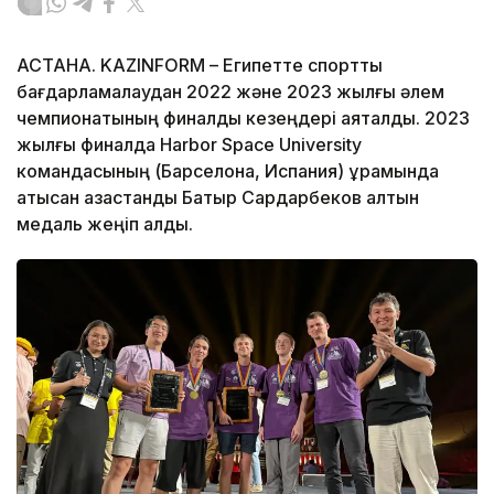
АСТАНА. KAZINFORM – Египетте спорттық
бағдарламалаудан 2022 және 2023 жылғы әлем
чемпионатының финалдық кезеңдері аяқталды. 2023
жылғы финалда Harbor Space University
командасының (Барселона, Испания) құрамында
қатысқан қазақстандық Батыр Сардарбеков алтын
медаль жеңіп алды.