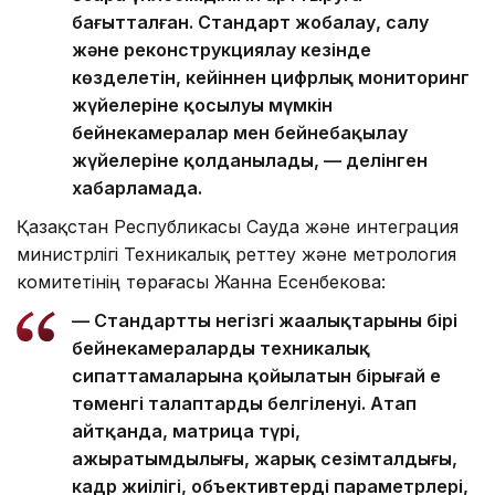
бағытталған. Стандарт жобалау, салу
және реконструкциялау кезінде
көзделетін, кейіннен цифрлық мониторинг
жүйелеріне қосылуы мүмкін
бейнекамералар мен бейнебақылау
жүйелеріне қолданылады, — делінген
хабарламада.
Қазақстан Республикасы Сауда және интеграция
министрлігі Техникалық реттеу және метрология
комитетінің төрағасы Жанна Есенбекова:
— Стандарттың негізгі жаңалықтарының бірі
бейнекамералардың техникалық
сипаттамаларына қойылатын бірыңғай ең
төменгі талаптардың белгіленуі. Атап
айтқанда, матрица түрі,
ажыратымдылығы, жарық сезімталдығы,
кадр жиілігі, объективтердің параметрлері,