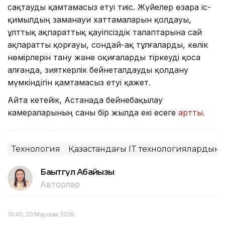
сақтауды қамтамасыз етуі тиіс. Жүйелер өзара іс-
қимылдың заманауи хаттамаларын қолдауы,
ұлттық ақпараттық қауіпсіздік талаптарына сай
ақпаратты қорғауы, сондай-ақ тұлғаларды, көлік
нөмірлерін тану және оқиғаларды тіркеуді қоса
алғанда, зияткерлік бейнеталдауды қолдану
мүмкіндігін қамтамасыз етуі қажет.
Айта кетейік, Астанада бейнебақылау
камераларының саны бір жылда екі есеге
артты.
Технология
Қазақстандағы IT технологиялардың
Бақытгүл Абайқызы
Авторлар
16:40, 20 Маусым 2026