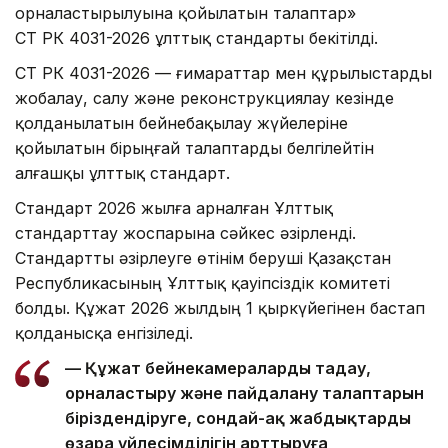
орналастырылуына қойылатын талаптар»
СТ РК 4031-2026 ұлттық стандарты бекітілді.
СТ РК 4031-2026 — ғимараттар мен құрылыстарды
жобалау, салу және реконструкциялау кезінде
қолданылатын бейнебақылау жүйелеріне
қойылатын бірыңғай талаптарды белгілейтін
алғашқы ұлттық стандарт.
Стандарт 2026 жылға арналған Ұлттық
стандарттау жоспарына сәйкес әзірленді.
Стандартты әзірлеуге өтінім беруші Қазақстан
Республикасының Ұлттық қауіпсіздік комитеті
болды. Құжат 2026 жылдың 1 қыркүйегінен бастап
қолданысқа енгізіледі.
— Құжат бейнекамераларды таңдау,
орналастыру және пайдалану талаптарын
біріздендіруге, сондай-ақ жабдықтардың
өзара үйлесімділігін арттыруға