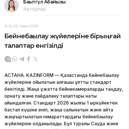
Бақытгүл Абайқызы
Авторлар
15:10, 05 Тамыз 2026
Бейнебақылау жүйелеріне бірыңғай
талаптар енгізілді
АСТАНА. KAZINFORM — Қазақстанда бейнебақылау
жүйелеріне қойылатын алғашқы ұлттық стандарт
бекітілді. Жаңа құжатта бейнекамераларды таңдау,
орнату және пайдалану талаптары нақты
айқындалған. Стандарт 2026 жылғы 1 қыркүйектен
бастап күшіне еніп, жаңа салынатын және қайта
жаңғыртылатын ғимараттардағы бейнебақылау
жүйелеріне қолданылады. Бұл туралы Сауда және