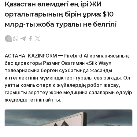
Қазақстан әлемдегі ең ірі ЖИ
орталықтарының бірін құрмақ: $10
млрд-тық жоба туралы не белгілі
АСТАНА. KAZINFORM — Firebird AI компаниясының
бас директоры Размиг Овагимян «Silk Way»
телеарнасына берген сұхбатында жасанды
интеллектінің мүмкіндіктері туралы сөз қозғады. Ол
қуатты компьютерлік жүйелердің робот жасау,
ғарышты зерттеу және медицина салаларын едәуір
жеделдететінін айтты.