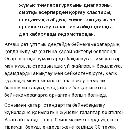
жұмыс температурасының диапазоны,
сыртқы әсерлерден қорғау кластары,
сондай-ақ жабдықты монтаждау және
орналастыру талаптары айқындалды, -
деп хабарлады ведомстводан.
Алғаш рет ұлттық деңгейде бейнекамералардың
қолданылу мақсатына қарай жіктелуі белгіленді.
Олар сыртқы аумақтарды бақылауға, ғимараттар
мен құрылыстардың ішкі үй-жайларын бақылауға,
адамдарды анықтау мен сәйкестендіруге, көлік
құралдарының мемлекеттік тіркеу нөмірлік
белгілерін тануға, сондай-ақ басқарылатын
бейнекамераларға арналған болып бөлінеді.
Сонымен қатар, стандартта бейнебақылау
жүйелеріне қойылатын жүйелік талаптар бекітілген.
Атап айтқанда, олар бейнемәліметтерді үздіксіз
тіркеуді, беруді, өңдеуді және кемінде 30 тәулік