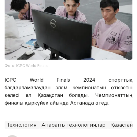
Фото: ICPC World Finals
ICPC World Finals 2024 спорттық
бағдарламалаудан әлем чемпионатын өткізетін
келесі ел Қазақстан болады. Чемпионаттың
финалы қыркүйек айында Астанада өтеді.
Технология
Ақпараттық технологиялар
Қазақстан