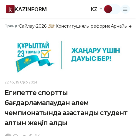
KAZINFORM
KZ
Сайлау-2026
Конституциялық реформа
Арнайы жо
Тренд:
22:45, 19 Сәуір 2024
Египетте спорттық
бағдарламалаудан әлем
чемпионатында қазақстандық студент
алтын жеңіп алды