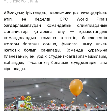
Фото: ICPC World Finals
Аймақтық іріктеуден, квалификация кезеңдерінен
өтіп, ең беделді ICPC World Finals
бағдарламалаудан командалық олимпиаданың
финалистері қатарына ену — қазақстандық
командалардың тамаша жетістігі, бәсекелестік
жоғары болғаны сонша, финалға шығу үлкен
жетістік болып саналады. Команда құрамына
планетаның ең үздік студент-бағдарламашылары,
жаһандық IT-саланың болашақ жұлдыздары ғана
кіре алады.