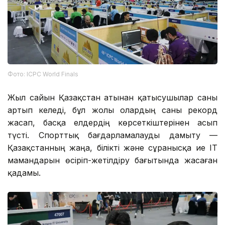
Фото: ICPC World Finals
Жыл сайын Қазақстан атынан қатысушылар саны
артып келеді, бұл жолы олардың саны рекорд
жасап, басқа елдердің көрсеткіштерінен асып
түсті. Спорттық бағдарламалауды дамыту —
Қазақстанның жаңа, білікті және сұранысқа ие IT
мамандарын өсіріп-жетілдіру бағытында жасаған
қадамы.