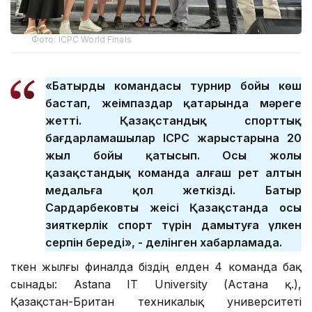
Фото: ICPC World Finals
«Батырдың командасы турнир бойы көш
бастап, жеңімпаздар қатарында мәреге
жетті. Қазақстандық спорттық
бағдарламашылар ICPC жарыстарына 20
жыл бойы қатысып. Осы жолы
қазақстандық команда алғаш рет алтын
медальға қол жеткізді. Батыр
Сардарбековтың жеңісі Қазақстанда осы
зияткерлік спорт түрін дамытуға үлкен
серпін береді», - делінген хабарламада.
Өткен жылғы финалда біздің елден 4 команда бақ
сынады: Astana IT University (Астана қ.),
Қазақстан-Британ техникалық университеті