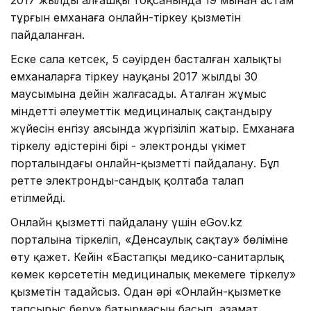
тұрғын емханаға онлайн-тіркеу қызметін
пайдаланған.
Еске сала кетсек, 5 сәуірден басталған халықты
емханаларға тіркеу науқаны 2017 жылдың 30
маусымына дейін жалғасады. Аталған жұмыс
міндетті әлеуметтік медициналық сақтандыру
жүйесін енгізу аясында жүргізіліп жатыр. Емханаға
тіркелу әдістерінің бірі - электронды үкімет
порталындағы онлайн-қызметті пайдалану. Бұл
ретте электронды-сандық қолтаңба талап
етілмейді.
Онлайн қызметті пайдалану үшін eGov.kz
порталына тіркеліп, «Денсаулық сақтау» бөліміне
өту қажет. Кейін «Бастапқы медико-санитарлық
көмек көрсететін медициналық мекемеге тіркелу»
қызметін таңдайсыз. Одан әрі «Онлайн-қызметке
тапсырыс беру» батырмасын басып, азамат