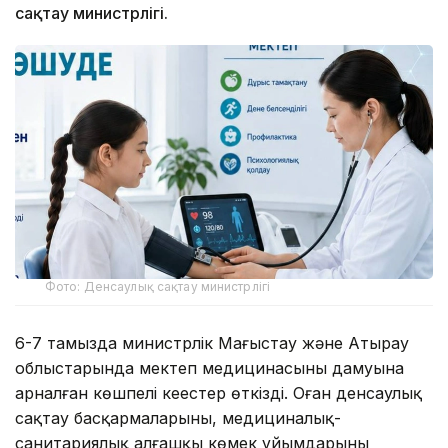
сақтау министрлігі.
Фото: Денсаулық сақтау министрлігі
6-7 тамызда министрлік Маңғыстау және Атырау
облыстарында мектеп медицинасының дамуына
арналған көшпелі кеңестер өткізді. Оған денсаулық
сақтау басқармаларының, медициналық-
санитариялық алғашқы көмек ұйымдарының