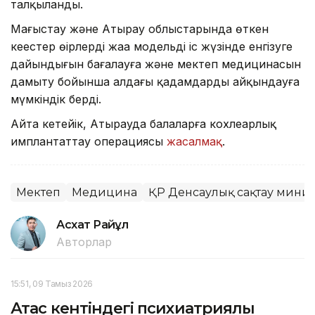
талқыланды.
Маңғыстау және Атырау облыстарында өткен
кеңестер өңірлердің жаңа модельді іс жүзінде енгізуге
дайындығын бағалауға және мектеп медицинасын
дамыту бойынша алдағы қадамдарды айқындауға
мүмкіндік берді.
Айта кетейік, Атырауда балаларға кохлеарлық
имплантаттау операциясы
жасалмақ
.
Мектеп
Медицина
ҚР Денсаулық сақтау минис
Асхат Райқұл
Авторлар
15:51, 09 Тамыз 2026
Ақтас кентіндегі психиатриялық