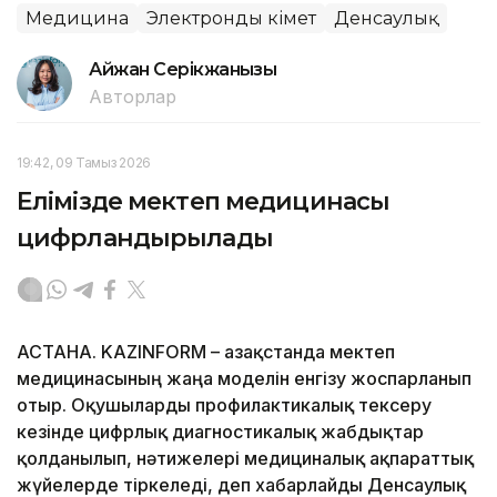
Медицина
Электронды үкімет
Денсаулық
Айжан Серікжанқызы
Авторлар
19:42, 09 Тамыз 2026
Елімізде мектеп медицинасы
цифрландырылады
АСТАНА. KAZINFORM – Қазақстанда мектеп
медицинасының жаңа моделін енгізу жоспарланып
отыр. Оқушыларды профилактикалық тексеру
кезінде цифрлық диагностикалық жабдықтар
қолданылып, нәтижелері медициналық ақпараттық
жүйелерде тіркеледі, деп хабарлайды Денсаулық