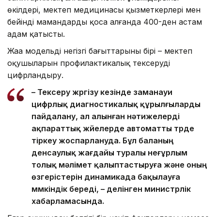
өкілдері, мектеп медицинасы қызметкерлері мен
бейінді мамандарды қоса алғанда 400-ден астам
адам қатысты.
Жаңа модельдің негізгі бағыттарының бірі – мектеп
оқушыларын профилактикалық тексеруді
цифрландыру.
– Тексеру жүргізу кезінде заманауи
цифрлық диагностикалық құрылғыларды
пайдалану, ал алынған нәтижелерді
ақпараттық жүйелерде автоматты түрде
тіркеу жоспарлануда. Бұл баланың
денсаулық жағдайы туралы неғұрлым
толық мәлімет қалыптастыруға және оның
өзгерістерін динамикада бақылауға
мүмкіндік береді, – делінген министрлік
хабарламасында.