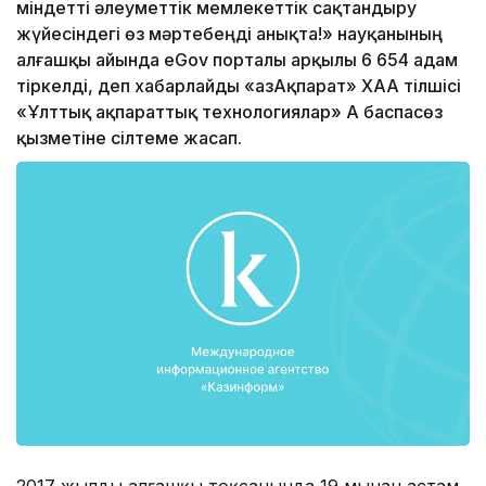
міндетті әлеуметтік мемлекеттік сақтандыру
жүйесіндегі өз мәртебеңді анықта!» науқанының
алғашқы айында eGov порталы арқылы 6 654 адам
тіркелді, деп хабарлайды «ҚазАқпарат» ХАА тілшісі
«Ұлттық ақпараттық технологиялар» АҚ баспасөз
қызметіне сілтеме жасап.
2017 жылдың алғашқы тоқсанында 19 мыңнан астам