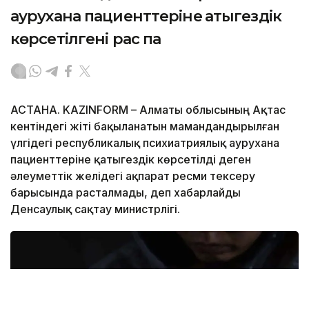
аурухана пациенттеріне қатыгездік
көрсетілгені рас па
АСТАНА. KAZINFORM – Алматы облысының Ақтас
кентіндегі жіті бақыланатын мамандандырылған
үлгідегі республикалық психиатриялық аурухана
пациенттеріне қатыгездік көрсетілді деген
әлеуметтік желідегі ақпарат ресми тексеру
барысында расталмады, деп хабарлайды
Денсаулық сақтау министрлігі.