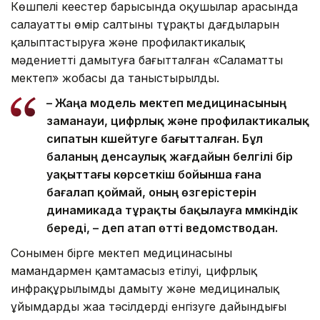
Көшпелі кеңестер барысында оқушылар арасында
салауатты өмір салтының тұрақты дағдыларын
қалыптастыруға және профилактикалық
мәдениетті дамытуға бағытталған «Саламатты
мектеп» жобасы да таныстырылды.
– Жаңа модель мектеп медицинасының
заманауи, цифрлық және профилактикалық
сипатын күшейтуге бағытталған. Бұл
баланың денсаулық жағдайын белгілі бір
уақыттағы көрсеткіш бойынша ғана
бағалап қоймай, оның өзгерістерін
динамикада тұрақты бақылауға мүмкіндік
береді, – деп атап өтті ведомстводан.
Сонымен бірге мектеп медицинасының
мамандармен қамтамасыз етілуі, цифрлық
инфрақұрылымды дамыту және медициналық
ұйымдардың жаңа тәсілдерді енгізуге дайындығы