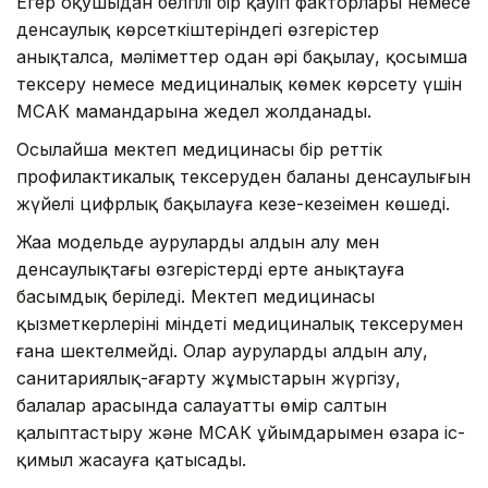
Егер оқушыдан белгілі бір қауіп факторлары немесе
денсаулық көрсеткіштеріндегі өзгерістер
анықталса, мәліметтер одан әрі бақылау, қосымша
тексеру немесе медициналық көмек көрсету үшін
МСАК мамандарына жедел жолданады.
Осылайша мектеп медицинасы бір реттік
профилактикалық тексеруден баланың денсаулығын
жүйелі цифрлық бақылауға кезең-кезеңімен көшеді.
Жаңа модельде аурулардың алдын алу мен
денсаулықтағы өзгерістерді ерте анықтауға
басымдық беріледі. Мектеп медицинасы
қызметкерлерінің міндеті медициналық тексерумен
ғана шектелмейді. Олар аурулардың алдын алу,
санитариялық-ағарту жұмыстарын жүргізу,
балалар арасында салауатты өмір салтын
қалыптастыру және МСАК ұйымдарымен өзара іс-
қимыл жасауға қатысады.