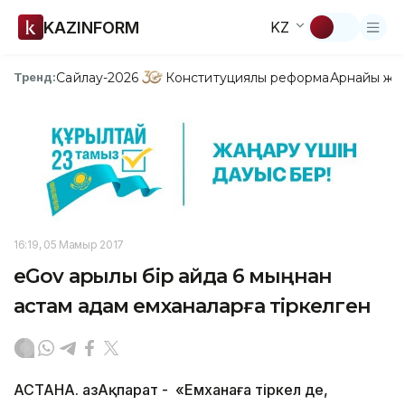
KAZINFORM
KZ
Сайлау-2026
Конституциялық реформа
Арнайы жо
Тренд:
16:19, 05 Мамыр 2017
eGov арқылы бір айда 6 мыңнан
астам адам емханаларға тіркелген
АСТАНА. ҚазАқпарат - «Емханаға тіркел де,