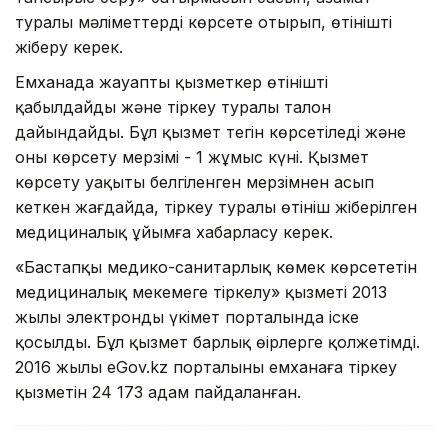
туралы мәліметтерді көрсете отырып, өтінішті
жіберу керек.
Емханада жауапты қызметкер өтінішті
қабылдайды және тіркеу туралы талон
дайындайды. Бұл қызмет тегін көрсетіледі және
оны көрсету мерзімі - 1 жұмыс күні. Қызмет
көрсету уақыты белгіленген мерзімнен асып
кеткен жағдайда, тіркеу туралы өтініш жіберілген
медициналық ұйымға хабарласу керек.
«Бастапқы медико-санитарлық көмек көрсететін
медициналық мекемеге тіркелу» қызметі 2013
жылы электронды үкімет порталында іске
қосылды. Бұл қызмет барлық өңірлерге қолжетімді.
2016 жылы eGov.kz порталының емханаға тіркеу
қызметін 24 173 адам пайдаланған.