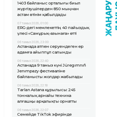
1403 байланыс орталығы биыл
жүргізушілерден 850 мыңнан
астам өтінім қабылдады
07 тамыз 2026, 01:00
ERG-дегі мемлекеттің 40 пайыздық
үлесі «Самұрық-Қазынаға» өтті
06 тамыз 2026, 23:00
Астанада атпен серуендеген ер
адамға айыппұл салынды
06 тамыз 2026, 22:40
Астанада 9 тамыз күні Jüregımnıñ
Jenımpazy фестиваліне
байланысты жолдар жабылады
06 тамыз 2026, 22:18
Tarlan Astana құрылысы: 245
тонналық арнайы техника
алғашқы арқалықты орнатты
06 тамыз 2026, 22:07
Семейде TikTok эфирінде