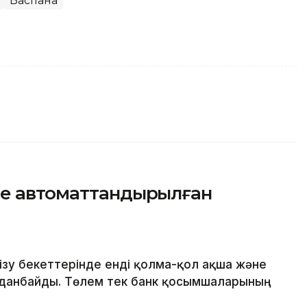
Баспана
де автоматтандырылған
зу бекеттерінде енді қолма-қол ақша және
данбайды. Төлем тек банк қосымшаларының