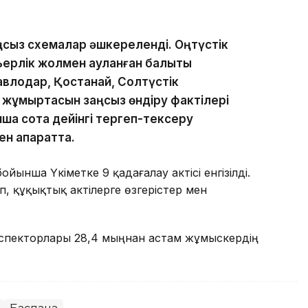
ңсыз схемалар әшкереленді. Оңтүстік
ерлік жолмен ауланған балықты
авлодар, Қостанай, Солтүстік
жұмыртқасын заңсыз өндіру фактілері
ша сотқа дейінгі тергеп-тексеру
ен ақпаратта.
йынша Үкіметке 9 қадағалау актісі енгізілді.
п, құқықтық актілерге өзгерістер мен
инспекторлары 28,4 мыңнан астам жұмыскердің