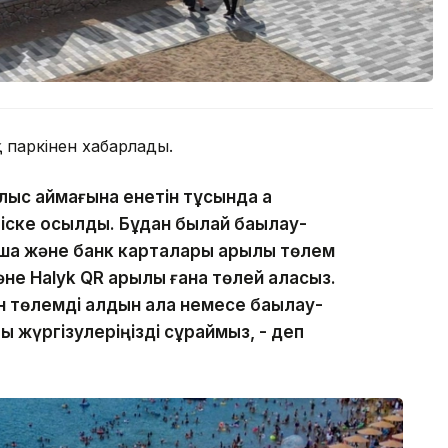
 паркінен хабарлады.
лыс аймағына енетін тұсында а
ске қосылды. Бұдан былай бақылау-
ақша және банк карталары арқылы төлем
не Halyk QR арқылы ғана төлей аласыз.
 төлемді алдын ала немесе бақылау-
лы жүргізулеріңізді сұраймыз, - деп