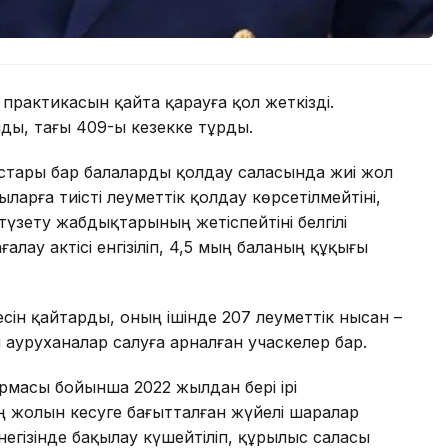
 практикасын қайта қарауға қол жеткізді.
олды, тағы 409-ы кезекке тұрды.
стары бар балаларды қолдау саласында жиі жол
арға тиісті әлеуметтік қолдау көрсетілмейтіні,
 түзету жабдықтарының жетіспейтіні белгілі
ау актісі енгізіліп, 4,5 мың баланың құқығы
ін қайтарды, оның ішінде 207 әлеуметтік нысан –
 ауруханалар салуға арналған учаскелер бар.
масы бойынша 2022 жылдан бері ірі
ң жолын кесуге бағытталған жүйелі шаралар
гізінде бақылау күшейтіліп, құрылыс саласы