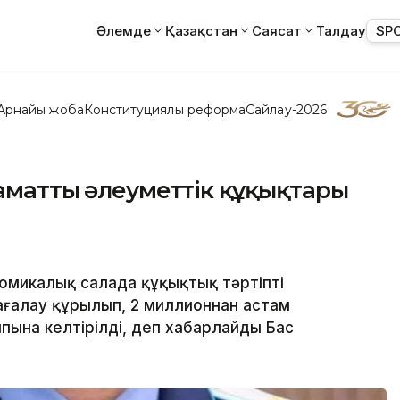
Әлемде
Қазақстан
Саясат
Талдау
SP
Арнайы жоба
Конституциялық реформа
Сайлау-2026
аматтың әлеуметтік құқықтары
номикалық салада құқықтық тәртіпті
ғалау құрылып, 2 миллионнан астам
пына келтірілді, деп хабарлайды Бас