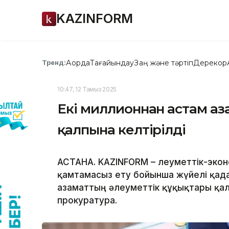
KAZINFORM
Ақорда
Тағайындау
Заң және тәртіп
Дерекқор
Тренд:
10:47, 12 Тамыз 2025
Екі миллионнан астам аз
қалпына келтірілді
АСТАНА. KAZINFORM – Әлеуметтік-эко
қамтамасыз ету бойынша жүйелі қада
азаматтың әлеуметтік құқықтары қал
прокуратура.