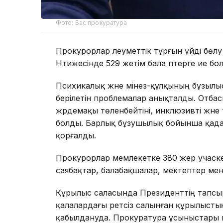
Фото: Бас прокуратура
Прокурорлар әлеуметтік тұрғын үйді бөлу
Нәтижесінде 529 жетім бала пәтерге ие б
Психикалық және мінез-құлқының бұзылы
берілетін проблемалар анықталды. Отбасыл
жәрдемақы төленбейтіні, инклюзивті және
болды. Барлық бұзушылық бойынша қадағал
қорғалды.
Прокурорлар мемлекетке 380 жер учаскес
саябақтар, балабақшалар, мектептер мен
Құрылыс саласында Президенттің тапсыр
қалалардағы ретсіз салынған құрылысты
қабылдануда. Прокуратура ұсыныстары не