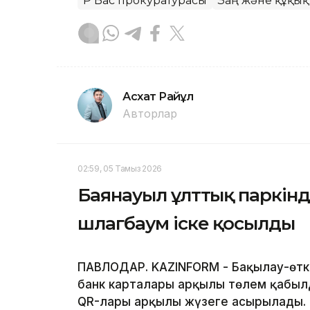
ҚР Бас прокуратурасы
Заң және құқық
Асхат Райқұл
Авторлар
02:59, 05 Тамыз 2026
Баянауыл ұлттық паркін
шлагбаум іске қосылды
ПАВЛОДАР. KAZINFORM - Бақылау-өткі
банк карталары арқылы төлем қабыл
QR-лары арқылы жүзеге асырылады.