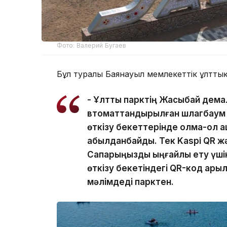
Фото: Валерий Бугаев
Бұл туралы Баянауыл мемлекеттік ұлттық
- Ұлттық парктің Жасыбай дема
втоматтандырылған шлагбаум і
өткізу бекеттерінде қолма-қол 
қабылданбайды. Тек Kaspi QR жә
Сапарыңызды ыңғайлы ету үшін
өткізу бекетіндегі QR-код арқы
мәлімдеді парктен.