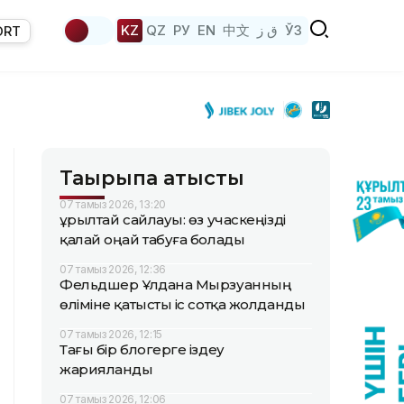
KZ
QZ
РУ
EN
中文
ق ز
ЎЗ
ORT
Тақырыпқа қатысты
07 тамыз 2026, 13:20
Құрылтай сайлауы: өз учаскеңізді
қалай оңай табуға болады
07 тамыз 2026, 12:36
Фельдшер Ұлдана Мырзуанның
өліміне қатысты іс сотқа жолданды
07 тамыз 2026, 12:15
Тағы бір блогерге іздеу
жарияланды
07 тамыз 2026, 12:06