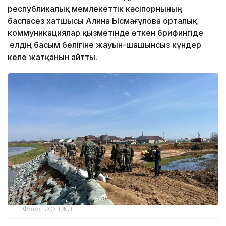
республикалық мемлекеттік кәсіпорнының
баспасөз хатшысы Алина Ысмағұлова орталық
коммуникациялар қызметінде өткен брифингіде
елдің басым бөлігіне жауын-шашынсыз күндер
келе жатқанын айтты.
Фото: БҚО ТЖД