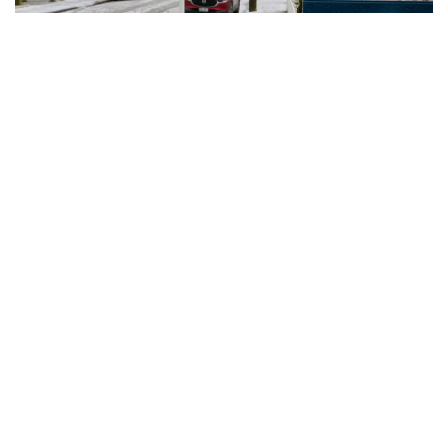
Фото: The Guardian
Данидин қаласын қалың қар жапса, Крайстчерч
қаласындағы Порт-Хиллс жотасы ақ көрпеге
оранды. Суық ауа райы қар аралас жаңбыр, бұршақ
және қатты мұздай желмен қатар жүріп жатыр.
Веллингтон мен елдің тағы бірнеше өңірінде де ауа
райы күрт суытып, қолайсыз жағдай қалыптасты.
Жаңа Зеландияның метеорологиялық қызметі түнде
ауа температурасы одан әрі төмендейтінін
ескертті. Соның салдарынан қатты үсік болып,
жолдарда көктайғақтың пайда болу қаупі жоғары.