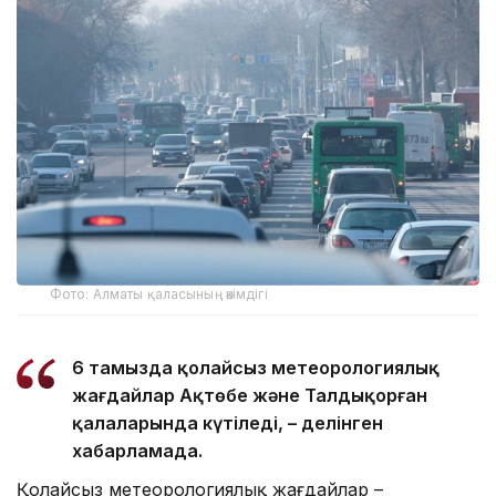
Фото: Алматы қаласының әкімдігі
6 тамызда қолайсыз метеорологиялық
жағдайлар Ақтөбе және Талдықорған
қалаларында күтіледі, – делінген
хабарламада.
Қолайсыз метеорологиялық жағдайлар –