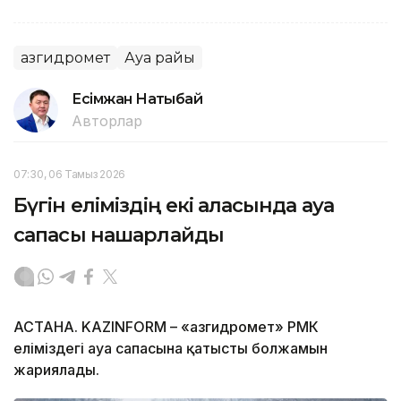
Қазгидромет
Ауа райы
Есімжан Нақтыбай
Авторлар
07:30, 06 Тамыз 2026
Бүгін еліміздің екі қаласында ауа
сапасы нашарлайды
АСТАНА. KAZINFORM – «Қазгидромет» РМК
еліміздегі ауа сапасына қатысты болжамын
жариялады.