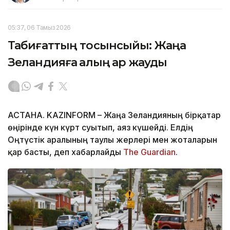
05:37, 06 Тамыз 2026
Табиғаттың тосынсыйы: Жаңа
Зеландияға қалың қар жауды
АСТАНА. KAZINFORM – Жаңа Зеландияның бірқатар
өңірінде күн күрт суытып, аяз күшейді. Елдің
Оңтүстік аралының таулы жерлері мен жоталарын
қар басты, деп хабарлайды
The Guardian
.