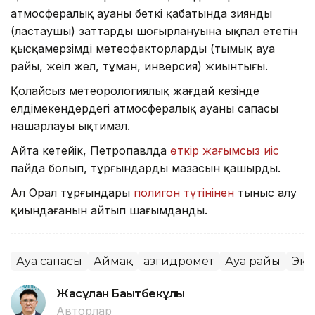
атмосфералық ауаның беткі қабатында зиянды
(ластаушы) заттардың шоғырлануына ықпал ететін
қысқамерзімді метеофакторлардың (тымық ауа
райы, жеңіл жел, тұман, инверсия) жиынтығы.
Қолайсыз метеорологиялық жағдай кезінде
елдімекендердегі атмосфералық ауаның сапасы
нашарлауы ықтимал.
Айта кетейік, Петропавлда
өткір жағымсыз иіс
пайда болып, тұрғындардың мазасын қашырды.
Ал Орал тұрғындары
полигон түтінінен
тыныс алу
қиындағанын айтып шағымданды.
Ауа сапасы
Аймақ
Қазгидромет
Ауа райы
Эко
Жасұлан Бақытбекұлы
Авторлар