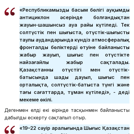
«Республикамыздың басым бөлігі ауқымды
антициклон әсерінде болғандықтан
жауын-шашынсыз ауа райы күтіледі. Тек
солтүстік пен шығыста, оңтүстік-шығыстың
таулы аудандарында күндіз атмосфералық
фронталды бөліктердің өтуіне байланысты
жаңбыр жауып, шығыс пен оңтүстікте
найзағайлы жаңбыр сақталады.
Қазақстанның оңтүстігі мен оңтүстік-
батысында шаңды дауыл, шығыс пен
орталықта, солтүстік-батыста түнгі және
таңғы сағаттарда, тұман күтіледі», - деді
мекеме өкілі.
Дегенмен елдің екі өңірінде тасқынмен байланысты
дабылды ескерту сақталып отыр.
«19–22 сәуір аралығында Шығыс Қазақстан