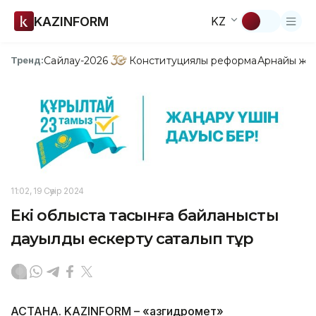
KAZINFORM
KZ
Сайлау-2026
Конституциялық реформа
Арнайы жо
Тренд:
11:02, 19 Сәуір 2024
Екі облыста тасқынға байланысты
дауылды ескерту сақталып тұр
АСТАНА. KAZINFORM – «Қазгидромет»