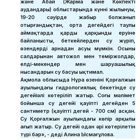
және Абай (Жарма және Көкпекті
аудандары) облыстарында күннің жылынуы,
19-20 сәуірде жаңбыр болжанып
отырғандықтан, орта деңгейдегі таулы
аймақтарда қардың қарқынды еруіне
байланысты, беткейлерден су жүріп,
өзендердің арнадан асуы мүмкін. Осының
салдарынан автожол мен теміржолдар,
елді-мекендер мен шаруашылық
нысандарын су басуы ықтимал.
Ақмола облысыда Нұра өзенінің Қорғалжын
ауылындағы гидрологиялық бекетінде су
деңгейіәлі көтеріліп жатыр. Соңғы мәлімет
бойынша су деңгейі қауіпті деңгейден 5
сантиметр (қауіпті деңгей - 700 см) асқан.
Су Қорғалжын ауылындағы көпір арқылы
ағып жатыр. Су деңгейі одан әрі көтерілетін
түрі бар», - деді Алина Ысмағұлова.