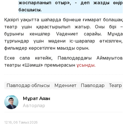
жоспарланып отыр», - деп жазды өңір
басшысы.
Қазіргі уақытта шаһарда бірнеше ғимарат болашақ
театр үшін қарастырылып жатыр. Оның бірі –
бұрынғы кеншілер Vәдениет сарайы. Мұнда
тұрғындар үшін мәдени іс-шаралар өткізілген,
фильмдер көрсетілген маңызды орын.
Еске сала кетейік, Павлодардағы Аймауытов
театры «Шәмші» премьерасын
ұсынды.
Павлодар облысы
Мәдениет
Павлодар
Театр
Мұрат Аяған
Авторлар
12:16, 06 Тамыз 2026