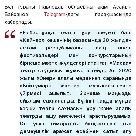
Бұл туралы Павлодар облысының әкімі Асайын
Байханов
Telegram
-дағы парақшасында
хабарлады.
«Екібастұзда театр құру әлеуеті бар.
«Қайнар» кешенінің базасында 20 жылдан
астам республикалық театр өнері
фестивальдері мен конкурстарының
бірнеше мәрте жүлдегері атанған «Маска»
театр студиясы жұмыс істейді. Ал 2020
жылы «Өнер» қалалық мәдениет сарайында
«Бойтұмар» жастар музыкалық-театр
үйірмесі ашылып, бірнеше маңызды
қойылым сахналанды. Бүгінгі таңда мұнда
кәсіби театр сахнасын құру және қалалық
театрды ашу мәселесін қарастырудамыз.
Ол үшін ғимаратты бюджеттен тыс
демеушілік қаражат есебінен сатып алу