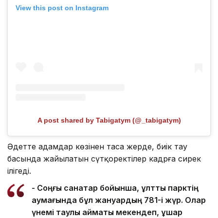
View this post on Instagram
A post shared by Tabigatym (@_tabigatym)
Әдетте адамдар көзінен таса жерде, биік тау
басында жайылатын сүтқоректілер кадрға сирек
ілігеді.
- Соңғы санақтар бойынша, ұлттық парктің
аумағында бұл жануардың 781-і жүр. Олар
үнемі таулы аймақты мекендеп, ұшар