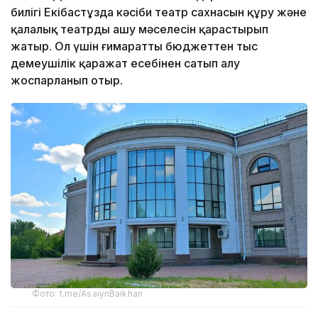
билігі Екібастұзда кәсіби театр сахнасын құру және
қалалық театрды ашу мәселесін қарастырып
жатыр. Ол үшін ғимаратты бюджеттен тыс
демеушілік қаражат есебінен сатып алу
жоспарланып отыр.
Фото: t.me/AsaiynBaikhan