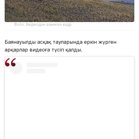
Фото: Видеодан алынған кадр
Баянауылдың асқақ тауларында еркін жүрген
арқарлар видеоға түсіп қалды.