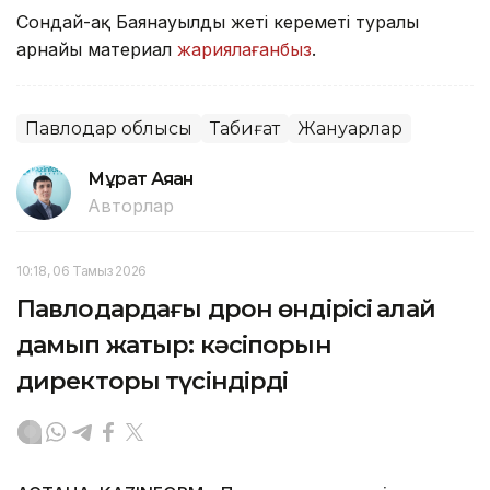
Сондай-ақ Баянауылдың жеті кереметі туралы
арнайы материал
жариялағанбыз
.
Павлодар облысы
Табиғат
Жануарлар
Мұрат Аяған
Авторлар
10:18, 06 Тамыз 2026
Павлодардағы дрон өндірісі қалай
дамып жатыр: кәсіпорын
директоры түсіндірді