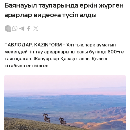
Баянауыл тауларында еркін жүрген
арқарлар видеоға түсіп қалды
ПАВЛОДАР. KAZINFORM - Ұлттық парк аумағын
мекендейтін тау арқарларының саны бүгінде 800-ге
таяп қалған. Жануарлар Қазақстанның Қызыл
кітабына енгізілген.