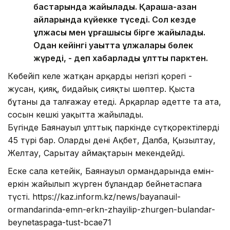
бастарында жайылады. Қараша-қазан
айларында күйекке түседі. Сол кезде
құлжасы мен ұрғашысы бірге жайылады.
Одан кейінгі уақытта құлжалары бөлек
жүреді, - деп хабарлады ұлттық парктен.
Көбейіп келе жатқан арқардың негізгі қорегі -
жусан, қияқ, бидайық сияқты шөптер. Қыста
бұтаны да талғажау етеді. Арқарлар әдетте таң ата,
сосын кешкі уақытта жайылады.
Бүгінде Баянауыл ұлттық паркінде сүтқоректілердің
45 түрі бар. Олардың дені Ақбет, Далба, Қызылтау,
Желтау, Сарытау аймақтарын мекендейді.
Еске сала кетейік, Баянауыл ормандарында емін-
еркін жайылып жүрген бұландар бейнетаспаға
түсті. https://kaz.inform.kz/news/bayanauil-
ormandarinda-emn-erkn-zhayilip-zhurgen-bulandar-
beynetaspaga-tust-bcae71