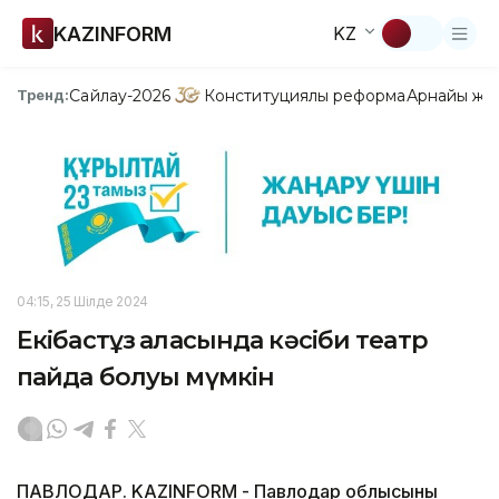
KAZINFORM
KZ
Сайлау-2026
Конституциялық реформа
Арнайы жо
Тренд:
04:15, 25 Шілде 2024
Екібастұз қаласында кәсіби театр
пайда болуы мүмкін
ПАВЛОДАР. KAZINFORM - Павлодар облысының