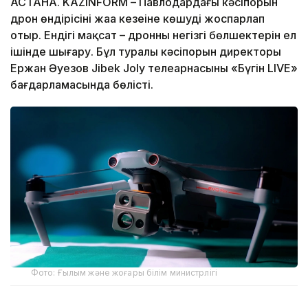
АСТАНА. KAZINFORM – Павлодардағы кәсіпорын
дрон өндірісінің жаңа кезеңіне көшуді жоспарлап
отыр. Ендігі мақсат – дронның негізгі бөлшектерін ел
ішінде шығару. Бұл туралы кәсіпорын директоры
Ержан Әуезов Jibek Joly телеарнасының «Бүгін LIVE»
бағдарламасында бөлісті.
Фото: Ғылым және жоғары білім министрлігі