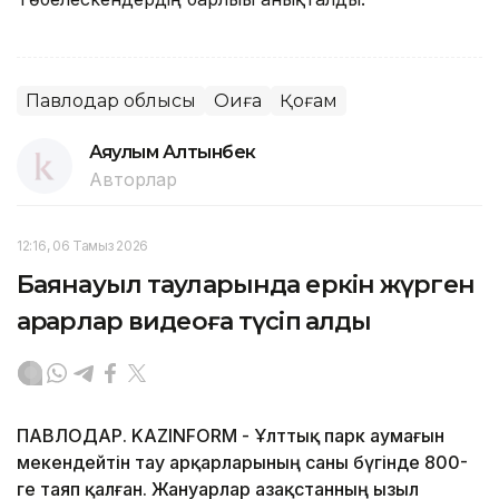
Павлодар облысы
Оқиға
Қоғам
Аяулым Алтынбек
Авторлар
12:16, 06 Тамыз 2026
Баянауыл тауларында еркін жүрген
арқарлар видеоға түсіп қалды
ПАВЛОДАР. KAZINFORM - Ұлттық парк аумағын
мекендейтін тау арқарларының саны бүгінде 800-
ге таяп қалған. Жануарлар Қазақстанның Қызыл