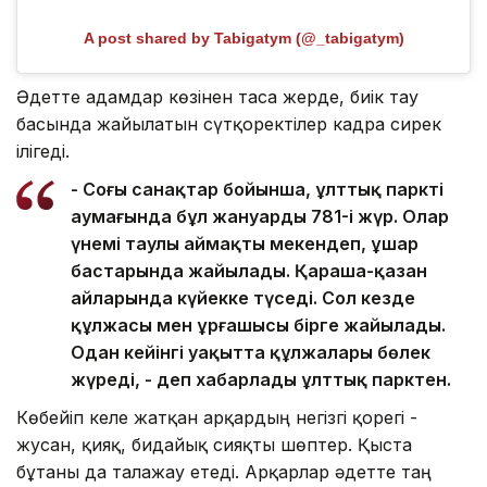
A post shared by Tabigatym (@_tabigatym)
Әдетте адамдар көзінен таса жерде, биік тау
басында жайылатын сүтқоректілер кадрға сирек
ілігеді.
- Соңғы санақтар бойынша, ұлттық парктің
аумағында бұл жануардың 781-і жүр. Олар
үнемі таулы аймақты мекендеп, ұшар
бастарында жайылады. Қараша-қазан
айларында күйекке түседі. Сол кезде
құлжасы мен ұрғашысы бірге жайылады.
Одан кейінгі уақытта құлжалары бөлек
жүреді, - деп хабарлады ұлттық парктен.
Көбейіп келе жатқан арқардың негізгі қорегі -
жусан, қияқ, бидайық сияқты шөптер. Қыста
бұтаны да талғажау етеді. Арқарлар әдетте таң