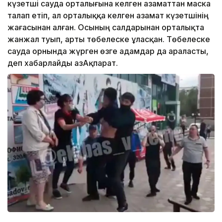
күзетші сауда орталығына келген азаматтан маска
талап етіп, ал орталыққа келген азамат күзетшінің
жағасынан алған. Осының салдарынан орталықта
жанжал туып, арты төбелеске ұласқан. Төбелеске
сауда орнында жүрген өзге адамдар да араласты,
деп хабарлайды ҚазАқпарат.