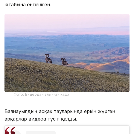
кітабына енгізілген.
Фото: Видеодан алынған кадр
Баянауылдың асқақ тауларында еркін жүрген
арқарлар видеоға түсіп қалды.