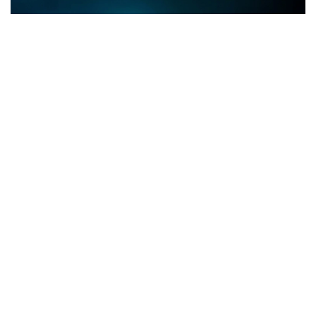
Фото: Ғылым және жоғары білім министрлігі
Ержан Әуезовтің айтуынша, кәсіпорын бұл бағытқа
Оңтүстік Кореядағы мамандандырылған көрмеден
кейін бет бұрған.
– Қазір дрондардың ауыл шаруашылығында,
жер қойнауын пайдалануда, геологияда,
қорғаныс пен қауіпсіздік саласында кеңінен
қолданылып жатқанын көріп отырмыз.