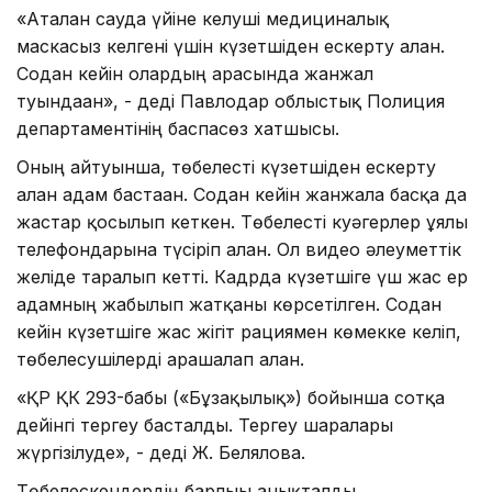
«Аталған сауда үйіне келуші медициналық
маскасыз келгені үшін күзетшіден ескерту алған.
Содан кейін олардың арасында жанжал
туындаған», - деді Павлодар облыстық Полиция
департаментінің баспасөз хатшысы.
Оның айтуынша, төбелесті күзетшіден ескерту
алған адам бастаған. Содан кейін жанжалға басқа да
жастар қосылып кеткен. Төбелесті куәгерлер ұялы
телефондарына түсіріп алған. Ол видео әлеуметтік
желіде таралып кетті. Кадрда күзетшіге үш жас ер
адамның жабылып жатқаны көрсетілген. Содан
кейін күзетшіге жас жігіт рациямен көмекке келіп,
төбелесушілерді арашалап алған.
«ҚР ҚК 293-бабы («Бұзақылық») бойынша сотқа
дейінгі тергеу басталды. Тергеу шаралары
жүргізілуде», - деді Ж. Белялова.
Төбелескендердің барлығы анықталды.