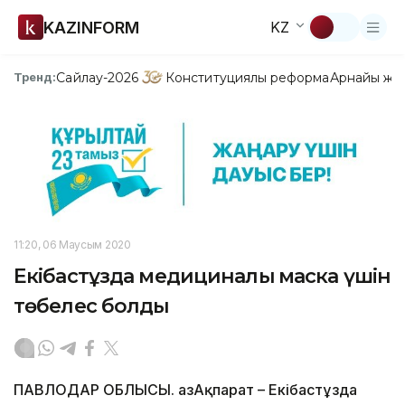
KAZINFORM
KZ
Сайлау-2026
Конституциялық реформа
Арнайы жо
Тренд:
11:20, 06 Маусым 2020
Екібастұзда медициналық маска үшін
төбелес болды
ПАВЛОДАР ОБЛЫСЫ. ҚазАқпарат – Екібастұзда