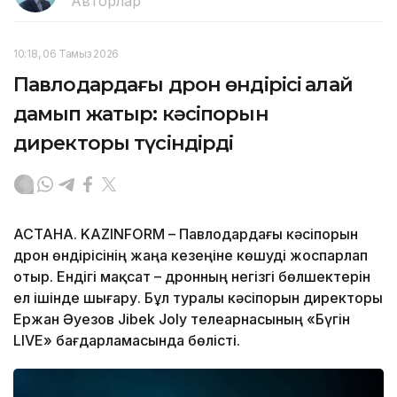
Авторлар
10:18, 06 Тамыз 2026
Павлодардағы дрон өндірісі қалай
дамып жатыр: кәсіпорын
директоры түсіндірді
АСТАНА. KAZINFORM – Павлодардағы кәсіпорын
дрон өндірісінің жаңа кезеңіне көшуді жоспарлап
отыр. Ендігі мақсат – дронның негізгі бөлшектерін
ел ішінде шығару. Бұл туралы кәсіпорын директоры
Ержан Әуезов Jibek Joly телеарнасының «Бүгін
LIVE» бағдарламасында бөлісті.