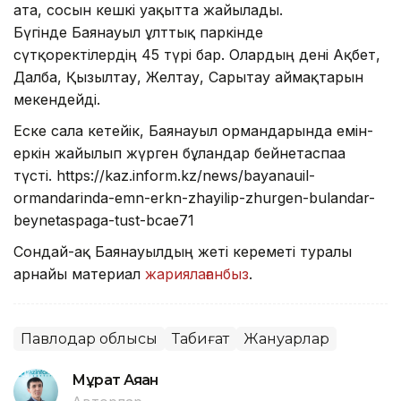
ата, сосын кешкі уақытта жайылады.
Бүгінде Баянауыл ұлттық паркінде
сүтқоректілердің 45 түрі бар. Олардың дені Ақбет,
Далба, Қызылтау, Желтау, Сарытау аймақтарын
мекендейді.
Еске сала кетейік, Баянауыл ормандарында емін-
еркін жайылып жүрген бұландар бейнетаспаға
түсті. https://kaz.inform.kz/news/bayanauil-
ormandarinda-emn-erkn-zhayilip-zhurgen-bulandar-
beynetaspaga-tust-bcae71
Сондай-ақ Баянауылдың жеті кереметі туралы
арнайы материал
жариялағанбыз
.
Павлодар облысы
Табиғат
Жануарлар
Мұрат Аяған