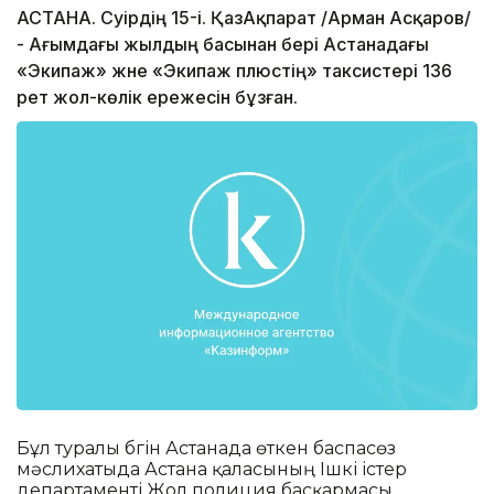
АСТАНА. Сәуірдің 15-і. ҚазАқпарат /Арман Асқаров/
- Ағымдағы жылдың басынан бері Астанадағы
«Экипаж» және «Экипаж плюстің» таксистері 136
рет жол-көлік ережесін бұзған.
Бұл туралы бүгін Астанада өткен баспасөз
мәслихатыда Астана қаласының Ішкі істер
департаменті Жол полиция басқармасы