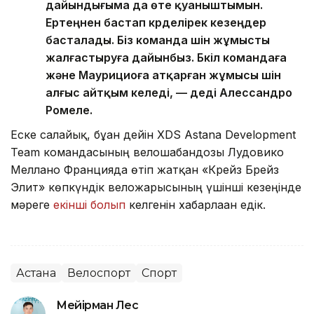
дайындығыма да өте қуаныштымын.
Ертеңнен бастап күрделірек кезеңдер
басталады. Біз команда үшін жұмысты
жалғастыруға дайынбыз. Бүкіл командаға
және Маурициоға атқарған жұмысы үшін
алғыс айтқым келеді, — деді Алессандро
Ромеле.
Еске салайық, бұған дейін XDS Astana Development
Team командасының велошабандозы Лудовико
Меллано Францияда өтіп жатқан «Крейз Брейз
Элит» көпкүндік веложарысының үшінші кезеңінде
мәреге
екінші болып
келгенін хабарлаған едік.
Астана
Велоспорт
Спорт
Мейірман Лес