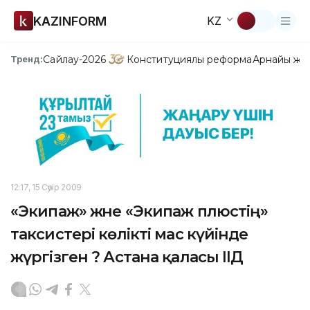
KAZINFORM
KZ
Сайлау-2026
Конституциялық реформа
Арнайы жо
Тренд:
12:17, 15 Сәуір 2009
«Экипаж» және «Экипаж плюстің»
таксистері көлікті мас күйінде
жүргізген ? Астана қаласы ІІД