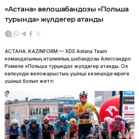
«Астана» велошабандозы «Польша
турында» жүлдегер атанды
АСТАНА. KAZINFORM — XDS Astana Team
командасының италиялық шабандозы Алессандро
Ромеле «Польша турында» жүлдегер атанды. Ол
көпкүндік веложарыстың үшінші кезеңінде мәреге
үшінші болып жетті