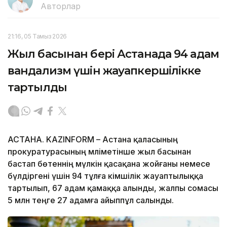
Авторлар
21:16, 05 Тамыз 2026
Жыл басынан бері Астанада 94 адам
вандализм үшін жауапкершілікке
тартылды
АСТАНА. KAZINFORM – Астана қаласының
прокуратурасының мәліметінше жыл басынан
бастап бөтеннің мүлкін қасақана жойғаны немесе
бүлдіргені үшін 94 тұлға әкімшілік жауаптылыққа
тартылып, 67 адам қамаққа алынды, жалпы сомасы
5 млн теңге 27 адамға айыппұл салынды.