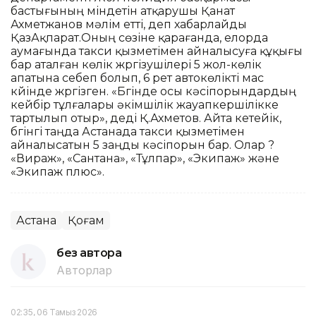
бастығының міндетін атқарушы Қанат
Ахметжанов мәлім етті, деп хабарлайды
ҚазАқпарат.Оның сөзіне қарағанда, елорда
аумағында такси қызметімен айналысуға құқығы
бар аталған көлік жүргізушілері 5 жол-көлік
апатына себеп болып, 6 рет автокөлікті мас
күйінде жүргізген. «Бүгінде осы кәсіпорындардың
кейбір тұлғалары әкімшілік жауапкершілікке
тартылып отыр», деді Қ.Ахметов. Айта кетейік,
бүгінгі таңда Астанада такси қызметімен
айналысатын 5 заңды кәсіпорын бар. Олар ?
«Вираж», «Сантана», «Тұлпар», «Экипаж» және
«Экипаж плюс».
Астана
Қоғам
без автора
Авторлар
02:35, 06 Тамыз 2026