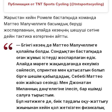
Публикация от TNT Sports Cycling (@tntsportscycling)
Жарыстан кейін Ромеле бастапқыда команда
Маттео Малучеллиге басымдық беруді
жоспарлағанын, алайда кезеңнің шешуші сәтіне
дейін тактика өзгергенін айтты.
— Бүгінгі кезең де Маттео Малучеллиге
қолайлы болды. Сондықтан бастапқыда
оған жұмыс істеуді жоспарлаған едік.
Алайда мәреге жақындағанда екеуіміз
сөйлесіп, спринтке мен қатысатын болып
бірге шешім қабылдадық. Себебі Маттео
өзін жайсыз сезінді. Мен Джонатан
Миланның дөңгелегіне ілесіп, бар күшімді
салуға тырыстым.
Бұл нәтижеге де, биік таудағы оқу-жаттығу
жиынынан кейін қол жеткізген физикалық