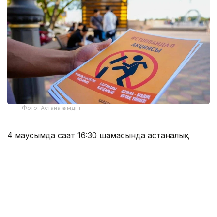
Фото: Астана әкімдігі
4 маусымда сағат 16:30 шамасында астаналық
тұрғын мас күйінде полиция бөлімінде есіктің
әйнегін қасақана сындырып, 90 мың теңге
сомасына шығын келтірген. Ол 10 тәулікке қамаққа
алынды.
Басқа жағдайда 38 жастағы қала тұрғыны Шейх
Кунта Қажы атындағы мешіттің маңдайшаларын