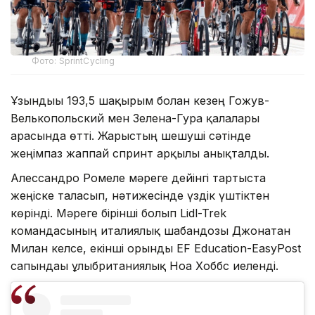
Фото: SprintCycling
Ұзындығы 193,5 шақырым болған кезең Гожув-
Велькопольский мен Зелена-Гура қалалары
арасында өтті. Жарыстың шешуші сәтінде
жеңімпаз жаппай спринт арқылы анықталды.
Алессандро Ромеле мәреге дейінгі тартыста
жеңіске таласып, нәтижесінде үздік үштіктен
көрінді. Мәреге бірінші болып Lidl-Trek
командасының италиялық шабандозы Джонатан
Милан келсе, екінші орынды EF Education-EasyPost
сапындағы ұлыбританиялық Ноа Хоббс иеленді.