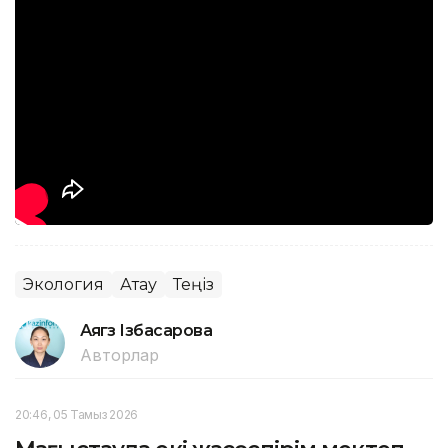
Экология
Ақтау
Теңіз
Аягөз Ізбасарова
Авторлар
20:46, 05 Тамыз 2026