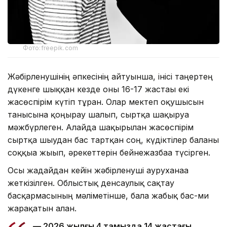
Фото:freepik.com
Жәбірленушінің әпкесінің айтуынша, інісі таңертең
дүкенге шыққан кезде оны 16-17 жастағы екі
жасөспірім күтіп тұрған. Олар мектеп оқушысын
танысына қоңырау шалып, сыртқа шақыруға
мәжбүрлеген. Алайда шақырылған жасөспірім
сыртқа шығудан бас тартқан соң, күдіктілер баланы
соққыға жығып, әрекеттерін бейнежазбаға түсірген.
Осы жағдайдан кейін жәбірленуші ауруханаға
жеткізілген. Облыстық денсаулық сақтау
басқармасының мәліметінше, бала жабық бас-ми
жарақатын алған.
— 2026 жылғы 4 тамызда 14 жастағы