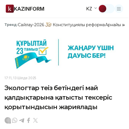
KAZINFORM
KZ
Сайлау-2026
Конституциялық реформа
Арнайы жо
Тренд:
17:11, 13 Шілде 2025
Экологтар теңіз бетіндегі май
қалдықтарына қатысты тексеріс
қорытындысын жариялады