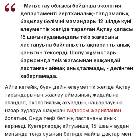
– Маңғыстау облысы бойынша экология
департаменті зертханалық-талдамалық
бақылау бөлімінің мамандары 12 шілде күні
әлеуметтік желіде таралған Ақтау қаласы
15 шағынауданындағы теңіз жағасының
ластануына байланысты ақпараттың анық-
қанығын тексерді. Шолу жұмыстары
барысында теңіз жағасынан ешқандай
ластанған аймақ анықталмады, - делінген
хабарламада.
Айта кетейік, бұған дейін әлеуметтік желіде Ақтау
тұрғындарының жағалау аймағының жағдайына
алаңдап, экологиялық ахуалдың нашарлауына
назар аударуға шақырған
видеосы жарияланған
болатын. Онда теңіз бетінің ластанғаны анық
көрінеді. Куәгерлердің айтуынша, 15-шағын аудан
маңында теңіз суының бетінде майлы дақтар мен