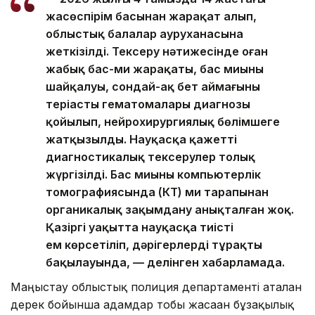
жасөспірім басынан жарақат алып,
облыстық балалар ауруханасына
жеткізілді. Тексеру нәтижесінде оған
жабық бас-ми жарақаты, бас миының
шайқалуы, сондай-ақ бет аймағының
теріасты гематомалары диагнозы
қойылып, нейрохирургиялық бөлімшеге
жатқызылды. Науқасқа қажетті
диагностикалық тексерулер толық
жүргізілді. Бас миының компьютерлік
томографиясында (КТ) ми тарапынан
органикалық зақымдану анықталған жоқ.
Қазіргі уақытта науқасқа тиісті
ем көрсетіліп, дәрігерлердің тұрақты
бақылауында, — делінген хабарламада.
Маңғыстау облыстық полиция департаменті аталған
дерек бойынша адамдар тобы жасаған бұзақылық