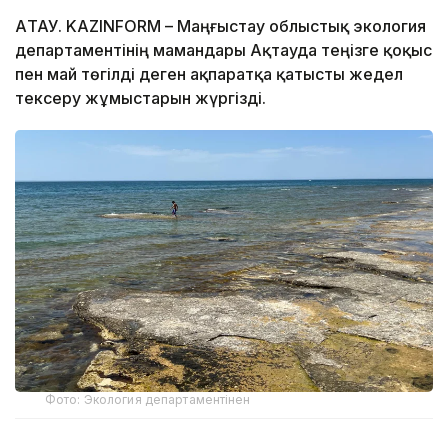
АҚТАУ. KAZINFORM – Маңғыстау облыстық экология
департаментінің мамандары Ақтауда теңізге қоқыс
пен май төгілді деген ақпаратқа қатысты жедел
тексеру жұмыстарын жүргізді.
Фото: Экология департаментінен