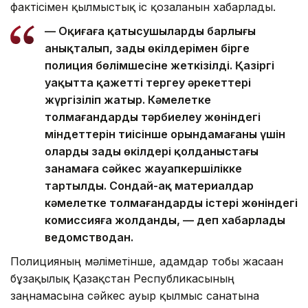
фактісімен қылмыстық іс қозғалғанын хабарлады.
— Оқиғаға қатысушылардың барлығы
анықталып, заңды өкілдерімен бірге
полиция бөлімшесіне жеткізілді. Қазіргі
уақытта қажетті тергеу әрекеттері
жүргізіліп жатыр. Кәмелетке
толмағандарды тәрбиелеу жөніндегі
міндеттерін тиісінше орындамағаны үшін
олардың заңды өкілдері қолданыстағы
заңнамаға сәйкес жауапкершілікке
тартылды. Сондай-ақ материалдар
кәмелетке толмағандардың істері жөніндегі
комиссияға жолданды, — деп хабарлады
ведомстводан.
Полицияның мәліметінше, адамдар тобы жасаған
бұзақылық Қазақстан Республикасының
заңнамасына сәйкес ауыр қылмыс санатына