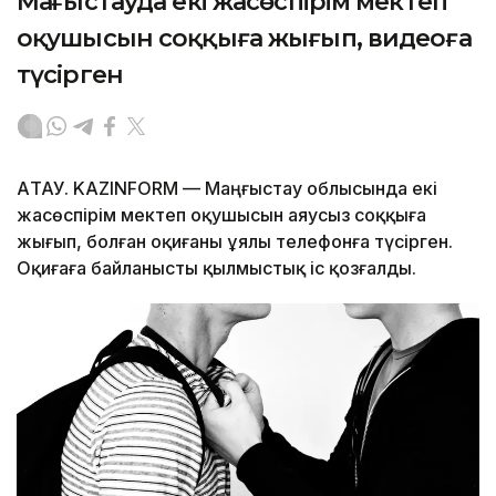
Маңғыстауда екі жасөспірім мектеп
оқушысын соққыға жығып, видеоға
түсірген
АҚТАУ. KAZINFORM — Маңғыстау облысында екі
жасөспірім мектеп оқушысын аяусыз соққыға
жығып, болған оқиғаны ұялы телефонға түсірген.
Оқиғаға байланысты қылмыстық іс қозғалды.