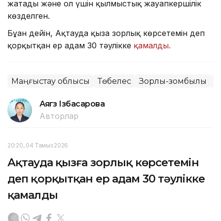
жатады және ол үшін қылмыстық жауапкершілік
көзделген.
Бұған дейін, Ақтауда қызға зорлық көрсетемін деп
қорқытқан ер адам 30 тәулікке
қамалды.
Маңғыстау облысы
Төбелес
Зорлық-зомбылық
Ж
Аягөз Ізбасарова
Авторлар
20:20, 04 Тамыз 2026
Ақтауда қызға зорлық көрсетемін
деп қорқытқан ер адам 30 тәулікке
қамалды