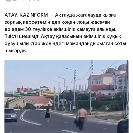
АҚТАУ. KAZINFORM — Ақтауда жағалауда қызға
зорлық көрсетемін деп қоқан-лоқы жасаған
ер адам 30 тәулікке әкімшілік қамауға алынды.
Тиісті шешімді Ақтау қаласының әкімшілік құқық
бұзушылықтар жөніндегі мамандандырылған соты
шығарды.