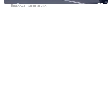
Видеодан алынған скрин
Оқиға 2 тамыз күні қала жағалауында болған. Бұған
дейін әлеуметтік желіде тараған бейнежазбада ер
адамның қызды жібермей ұстап тұрғаны және оған
зорлық көрсететінін айтып қорқытқаны көрінеді.
Оқиғаға куә болған тұрғындар жанжалды тоқтатуға
әрекет жасаған.
Сот отырысында құқық бұзушы өз кінәсін толық
мойындаған. Оның кінәсі полиция ұсынған
материалдармен, медициналық куәландыру
қорытындысымен және оқиға орнындағы
бейнежазбалармен дәлелденді.