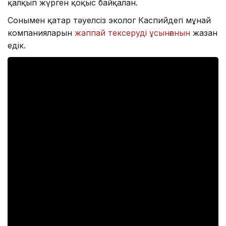
қалқып жүрген қоқыс байқалған.
Сонымен қатар тәуелсіз эколог Каспийдегі мұнай
компанияларын
жаппай тексеруді ұсынғанын
жазған
едік.