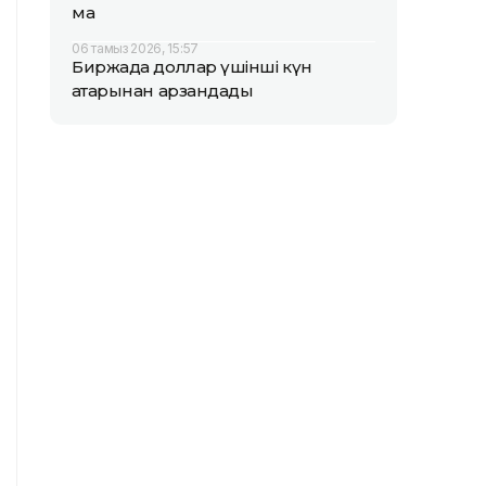
ма
06 тамыз 2026, 15:57
Биржада доллар үшінші күн
қатарынан арзандады