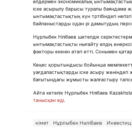
елдермен экономикалық ынтымақтастықты
іске асырылу барысы туралы баяндама ж
ынтымақтастықтың күн тәртібіндегі негіз
байланыстарды одан әрі дамытудың пер
Нұрлыбек Нәлібаев шетелдік серіктесте
ынтымақтастықты нығайту елдің өнеркәсі
факторы екенін атап өтті. Сонымен қата
Кеңес қорытындысы бойынша мемлекеттік
уағдаластықтарды іске асыру жөніндегі
бағытындағы жұмысты жалғастыру тап
Айта кетелік Нұрлыбек Нәлібаев Kazakhs
танысқан еді
.
Үкімет
Нұрлыбек Нәлібаев
Инвестиц