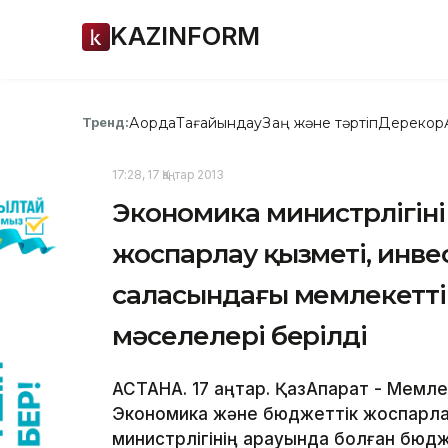
KAZINFORM
Ақорда
Тағайындау
Заң және тәртіп
Дерекқор
Тренд:
17:28, 17 Қаңтар 2013
Экономика министрлігіні
жоспарлау қызметі, инве
саласындағы мемлекетті
мәселелері берілді
АСТАНА. 17 қаңтар. ҚазАқпарат - Мемл
Экономика және бюджеттік жоспарлау
министрлігінің қарауында болған бю