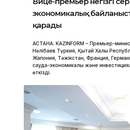
Вице-премьер негізгі се
экономикалық байланыс
қарады
АСТАНА. KAZINFORM – Премьер-минис
Нәлібаев Түркия, Қытай Халық Респуб
Жапония, Тәжікстан, Франция, Герма
сауда-экономикалық және инвестиция
өткізді.