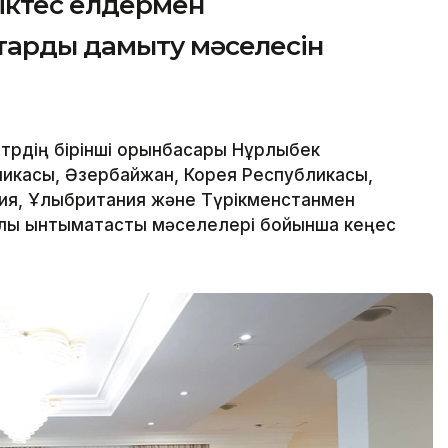
ріктес елдермен
тарды дамыту мәселесін
трдің бірінші орынбасары Нұрлыбек
ликасы, Әзербайжан, Корея Республикасы,
ния, Ұлыбритания және Түрікменстанмен
лық ынтымақтастық мәселелері бойынша кеңес