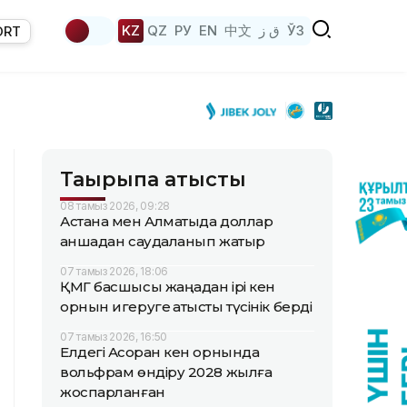
KZ
QZ
РУ
EN
中文
ق ز
ЎЗ
ORT
Тақырыпқа қатысты
08 тамыз 2026, 09:28
Астана мен Алматыда доллар
қаншадан саудаланып жатыр
07 тамыз 2026, 18:06
ҚМГ басшысы жаңадан ірі кен
орнын игеруге қатысты түсінік берді
07 тамыз 2026, 16:50
Елдегі Ақсоран кен орнында
вольфрам өндіру 2028 жылға
жоспарланған