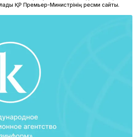
арлады ҚР Премьер-Министрінің ресми сайты.