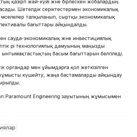
ң қазіргі жай-күйі және бірлескен жобалардың
асады. Шетелдік серіктестермен экономикалық
гі мәселелер талқыланып, сыртқы экономикалық
спективалы бағыттары айқындалды.
рмен сауда-экономикалық және инвестициялық
птік әрі технологиялық дамуының маңызды
р ынтымақтастықтың басым бағыттарын белгіледі.
 органдар мен ұйымдарға қол жеткізілген
 жұмысты күшейту, жаңа бастамаларды айқындау
сырылды.
tan Paramount Engineering зауытының жұмысымен
иялар