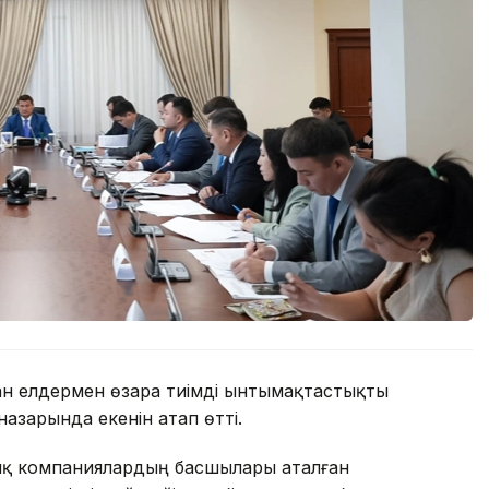
н елдермен өзара тиімді ынтымақтастықты
азарында екенін атап өтті.
тық компаниялардың басшылары аталған