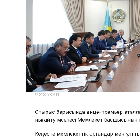
Фото: Үкімет
Отырыс барысында вице-премьер аталға
нығайту мәселесі Мемлекет басшысының н
Кеңесте мемлекеттік органдар мен ұлт