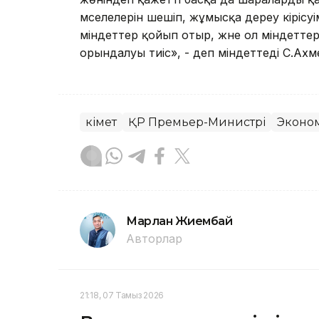
мәселелерін шешіп, жұмысқа дереу кіріс
міндеттер қойып отыр, және ол міндеттер
орындалуы тиіс», - деп міндеттеді С.Ахм
Үкімет
ҚР Премьер-Министрі
Эконо
Марлан Жиембай
Авторлар
21:18, 07 Тамыз 2026