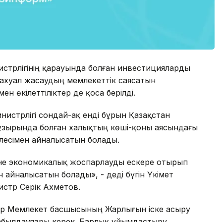
истрлігінің қарауында болған инвестицияларды
ахуал жасаудың мемлекеттік саясатын
 өкілеттіліктер де қоса берілді.
истрлігі сондай-ақ енді бұрын Қазақстан
 құзырында болған халықтың көші-қоны аясындағы
елесімен айналысатын болады.
әне экономикалық жоспарлауды ескере отырып
 айналысатын болады», - деді бүгін Үкімет
стр Серік Ахметов.
ар Мемлекет басшысының Жарлығын іске асыру
қабылдаулары керек. Барлық ұйымдастыру