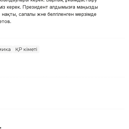
уіміз керек. Президент алдымызға маңызды
 нақты, сапалы және белгіленген мерзімде
етов.
мика
ҚР Үкіметі