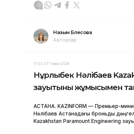
Назым Бөлесова
Авторлар
17:02, 07 Тамыз 2026
Нұрлыбек Нәлібаев Kazak
зауытының жұмысымен т
АСТАНА. KAZINFORM — Премьер-минис
Нәлібаев Астанадағы броньды дөңгел
Kazakhstan Paramount Engineering за