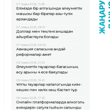
07 тамыз 2026, 11:08
Елімізде бір апта ішінде әлеуметтік
маңызы бар бірқатар азық-түлік
арзандады
07 тамыз 2026, 08:51
Доллар мен теңгені қаншадан
айырбастауға болады
07 тамыз 2026, 08:00
Авиация саласына қандай
реформалар қажет
06 тамыз 2026, 21:24
Әлеуметтік тауарлар бағасының
өсу қарқыны 4 есе баяулады
06 тамыз 2026, 19:41
Ұлттық тауарлар каталогында киім-
кешек пен көлік көш бастап тұр
06 тамыз 2026, 17:25
Онлайн платформаларда алкоголь
өнімдерін сатуға тыйым салынды