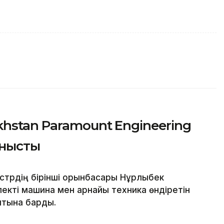
hstan Paramount Engineering
анысты
трдің бірінші орынбасары Нұрлыбек
екті машина мен арнайы техника өндіретін
уытына барды.