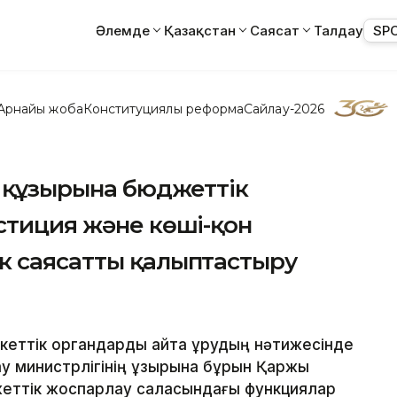
Әлемде
Қазақстан
Саясат
Талдау
SP
Арнайы жоба
Конституциялық реформа
Сайлау-2026
ң құзырына бюджеттік
стиция және көші-қон
к саясатты қалыптастыру
екеттік органдарды қайта құрудың нәтижесінде
 министрлігінің құзырына бұрын Қаржы
джеттік жоспарлау саласындағы функциялар