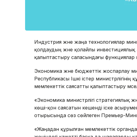
Индустрия және жаңа технологиялар мин
қолдаудың және қолайлы инвестициялық 
қалыптастыру саласындағы функциялар мен
Экономика және бюджеттік жоспарлау мин
Республикасы Ішкі істер министрлігінің
мемлекеттік саясатты қалыптастыру мәс
«Экономика министрлігі стратегиялық ж
көші-қон cаясатын кешенді іске асырумен
отырысында сөз сөйлеген Премьер-Мини
«Жаңадан құрылған мемлекеттік органд
жөніндегі қажетті басқа да шараларды 