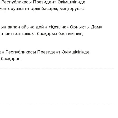
 Республикасы Президент Әкімшілігінде
меңгерушісінің орынбасары, меңгерушісі
ың ақпан айына дейін «Қазына» Орнықты Даму
тивті хатшысы, басқарма бастығының
ан Республикасы Президент Әкімшілігінде
басқарған.