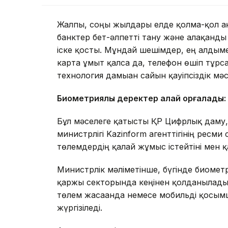
Жалпы, соңғы жылдары елде қолма-қол а
банктер бет-әлпетті тану және алақанды
іске қосты. Мұндай шешімдер, ең алдыме
карта ұмыт қалса да, телефон өшіп тұрса
технология дамыған сайын қауіпсіздік мәс
Биометриялық деректер қалай қорғалады:
Бұл мәселеге қатысты ҚР Цифрлық даму,
министрлігі Kazinform агенттігінің ресм
төлемдердің қалай жұмыс істейтіні мен қ
Министрлік мәліметінше, бүгінде биомет
қаржы секторында кеңінен қолданылады,
төлем жасағанда немесе мобильді қосымш
жүргізіледі.