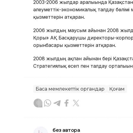
2003-2006 жылдар аралығында Қазақстан
әлеуметтік-экономикалық талдау бөлімі 
қызметтерін атқарған.
2006 жылдың маусым айынан 2008 жылд
Қоры» АҚ Басқарушы директоры-корпора
орынбасары қызметтерін атқарған.
2008 жылдың ақпан айынан бері Қазақст
Стратегиялық есеп пен талдау орталығын 
Басқа мемлекеттік органдар
Қоғам
без автора