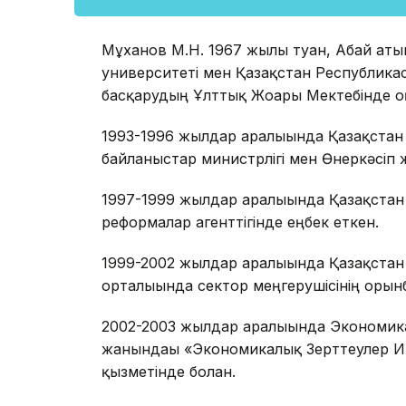
Мұханов М.Н. 1967 жылы туған, Абай аты
университеті мен Қазақстан Республика
басқарудың Ұлттық Жоғары Мектебінде оқ
1993-1996 жылдар аралығында Қазақста
байланыстар министрлігі мен Өнеркәсіп 
1997-1999 жылдар аралығында Қазақста
реформалар агенттігінде еңбек еткен.
1999-2002 жылдар аралығында Қазақстан 
орталығында сектор меңгерушісінің орынб
2002-2003 жылдар аралығында Экономика
жанындағы «Экономикалық Зерттеулер 
қызметінде болған.