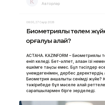
Авторлар
08:00, 27 Сәуір 2026
Биометриялық төлем жүйе
қорғалуы қалай?
АСТАНА. KAZINFORM – Биометриялық тө
еніп келеді. Бет-әлпет, алақан ізі не
ешкімге таңсық емес. Бұл тәсілдер ес
үнемдегенімен, дербес деректердің қа
Биометрия қаншалықты сенімді жүйе? 
тәжірибеде бұл мәселе қалай реттелед
сарапшылармен бірге зерделеді.