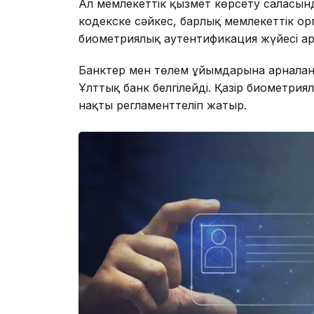
Ал мемлекеттік қызмет көрсету саласында
кодекске сәйкес, барлық мемлекеттік ор
биометриялық аутентификация жүйесі а
Банктер мен төлем ұйымдарына арналған 
Ұлттық банк белгілейді. Қазір биометрия
нақты регламенттеліп жатыр.