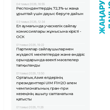
04 тамыз 2026, 16:55
Респонденттердің 72,3%-ы жаңа
Құрылтай үшін дауыс беруге дайын
03 тамыз 2026, 12:34
Ел аумағында учаскелік сайлау
комиссиялары жұмысына кірісті -
ОСК
01 тамыз 2026, 19:22
Партиялар сайлаушылармен
жүздесті: мектептерде және өндіріс
орындарында өзекті мәселелер
талқыланды
01 тамыз 2026, 13:50
Орталық Азия елдерінің
президенттері UIM F1H2O әлем
чемпионатының гран-при
кезеңінің ашылу салтанатына
қатысты
01 тамыз 2026, 11:26