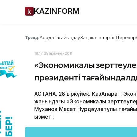
KAZINFORM
Ақорда
Тағайындау
Заң және тәртіп
Дерекқор
Тренд:
19:17, 28 Қыркүйек 2011
«Экономикалық зерттеуле
президенті тағайындал
АСТАНА. 28 қыркүйек. ҚазАқпарат. Эко
жанындағы «Экономикалық зерттеуле
Мұханов Мақсат Нұрдәулетұлы тағай
қызметі.