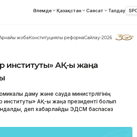
Әлемде
Қазақстан
Саясат
Талдау
SP
Арнайы жоба
Конституциялық реформа
Сайлау-2026
р институты» АҚ-ы жаңа
ды
номикалық даму және сауда министрлігінің
р институты» АҚ-ы жаңа президенті болып
ындалды, деп хабарлайды ЭДСМ баспасөз