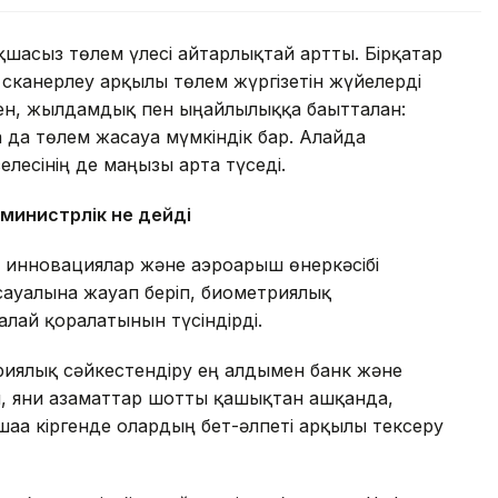
қшасыз төлем үлесі айтарлықтай артты. Бірқатар
 сканерлеу арқылы төлем жүргізетін жүйелерді
н, жылдамдық пен ыңғайлылыққа бағытталған:
 да төлем жасауға мүмкіндік бар. Алайда
елесінің де маңызы арта түседі.
 министрлік не дейді
 инновациялар және аэроғарыш өнеркәсібі
и сауалына жауап беріп, биометриялық
алай қорғалатынын түсіндірді.
риялық сәйкестендіру ең алдымен банк және
 яғни азаматтар шотты қашықтан ашқанда,
аға кіргенде олардың бет-әлпеті арқылы тексеру