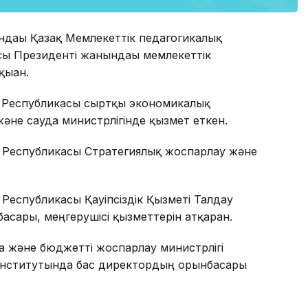
ндағы Қазақ Мемлекеттік педагогикалық
сы Президенті жанындағы мемлекеттік
ыған.
н Республикасы сыртқы экономикалық
және сауда министрлігінде қызмет еткен.
н Республикасы Стратегиялық жоспарлау және
Республикасы Қауіпсіздік Қызметі Талдау
асары, меңгерушісі қызметтерін атқарған.
 және бюджетті жоспарлау министрлігі
Институтында бас директордың орынбасары