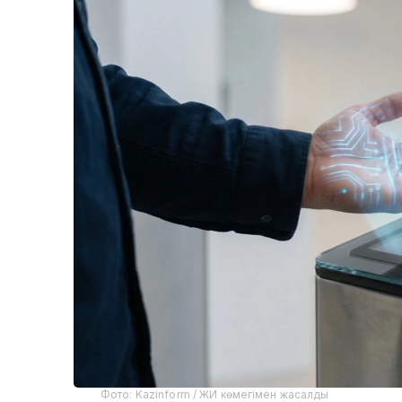
Фото: Kazinform / ЖИ көмегімен жасалды