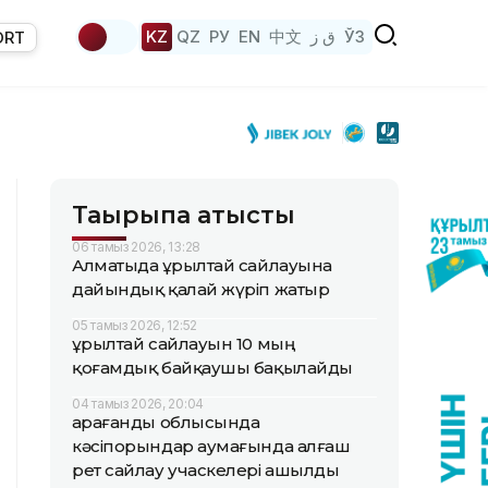
KZ
QZ
РУ
EN
中文
ق ز
ЎЗ
ORT
Тақырыпқа қатысты
06 тамыз 2026, 13:28
Алматыда Құрылтай сайлауына
дайындық қалай жүріп жатыр
05 тамыз 2026, 12:52
Құрылтай сайлауын 10 мың
қоғамдық байқаушы бақылайды
04 тамыз 2026, 20:04
Қарағанды облысында
кәсіпорындар аумағында алғаш
рет сайлау учаскелері ашылды