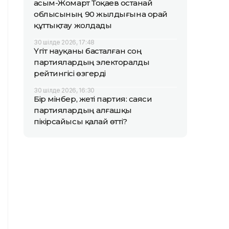
Қасым-Жомарт Тоқаев Қостанай
облысының 90 жылдығына орай
құттықтау жолдады
30 шілде 2026, 17:48
Үгіт науқаны басталған соң
партиялардың электоралды
рейтингісі өзгерді
30 шілде 2026, 16:30
Бір мінбер, жеті партия: саяси
партиялардың алғашқы
пікірсайысы қалай өтті?