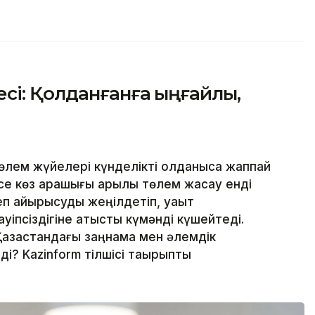
сі: Қолданғанға ыңғайлы,
лем жүйелері күнделікті қолданысқа жаппай
месе көз қарашығы арқылы төлем жасау енді
еп айырысуды жеңілдетіп, уақыт
уіпсіздігіне қатысты күмәнді күшейтеді.
Қазақстандағы заңнама мен әлемдік
і? Kazinform тілшісі тақырыпты