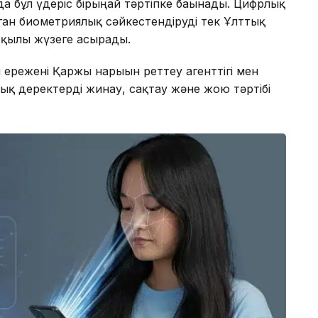
 бұл үдеріс бірыңғай тәртіпке бағынады. Цифрлық
ган биометриялық сәйкестендіруді тек Ұлттық
рқылы жүзеге асырады.
ережені Қаржы нарығын реттеу агенттігі мен
лық деректерді жинау, сақтау және жою тәртібі