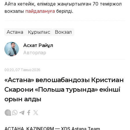
Айта кетейік, елімізде жаңғыртылған 70 теміржол
вокзалы
пайдалануға
берілді.
Астана
Құрылыс
Вокзал
Асхат Райқұл
Авторлар
00:20, 07 Тамыз 2026
«Астана» велошабандозы Кристиан
Скарони «Польша турында» екінші
орын алды
АСТАНА. KAZINFORM — XDS Astana Team