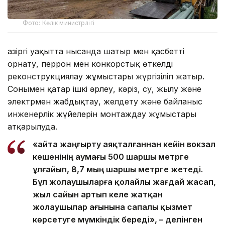
Фото: Көлік министрлігі
Қазіргі уақытта нысанда шатыр мен қасбетті
орнату, перрон мен конкорстық өткелді
реконструкциялау жұмыстары жүргізіліп жатыр.
Сонымен қатар ішкі әрлеу, кәріз, су, жылу және
электрмен жабдықтау, желдету және байланыс
инженерлік жүйелерін монтаждау жұмыстары
атқарылуда.
«Қайта жаңғырту аяқталғаннан кейін вокзал
кешенінің аумағы 500 шаршы метрге
ұлғайып, 8,7 мың шаршы метрге жетеді.
Бұл жолаушыларға қолайлы жағдай жасап,
жыл сайын артып келе жатқан
жолаушылар ағынына сапалы қызмет
көрсетуге мүмкіндік береді», – делінген