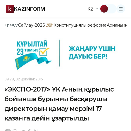
KAZINFORM
KZ
Сайлау-2026
Конституциялық реформа
Арнайы жо
Тренд:
09:28, 02 Қыркүйек 2015
«ЭКСПО-2017» ҰК АҚ-ның құрылыс
бойынша бұрынғы басқарушы
директорын қамау мерзімі 17
қазанға дейін ұзартылды