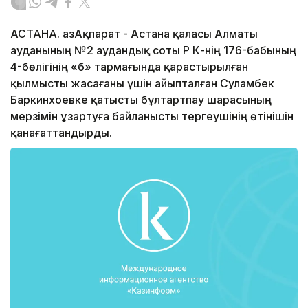
АСТАНА. ҚазАқпарат - Астана қаласы Алматы
ауданының №2 аудандық соты ҚР ҚК-нің 176-бабының
4-бөлігінің «б» тармағында қарастырылған
қылмысты жасағаны үшін айыпталған Суламбек
Баркинхоевке қатысты бұлтартпау шарасының
мерзімін ұзартуға байланысты тергеушінің өтінішін
қанағаттандырды.