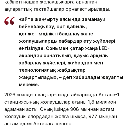
қабілеті нашар жолаушыларға арналған
ақпараттық тақтайшалар орналастырылады.
«Қайта жаңғырту аясында заманауи
бейнебақылау, өрт дабылы,
қолжетімділікті бақылау және
жолаушыларды хабардар ету жүйелері
енгізілуде. Сонымен қатар жаңа LED-
экрандар орнатылып, дауыс арқылы
хабарлау жүйелері, жиһаздар мен
технологиялық жабдықтар
жаңартылады», – деп хабарлады жауапты
мекеме.
2026 жылдың қаңтар–шілде айларында Астана-1
станциясының жолаушылар ағыны 1,8 миллион
адамнан асты. Оның ішінде 908 мыңнан астам
жолаушы елордадан жолға шықса, 977 мыңнан
астам адам Астанаға келген.