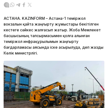
АСТАНА. KAZINFORM – Астана-1 теміржол
вокзалын қайта жаңғырту жұмыстары бекітілген
кестеге сәйкес жалғасып жатыр. Жоба Мемлекет
басшысының тапсырмасымен қолға алынған
теміржол инфрақұрылымын жаңғырту
бағдарламасы аясында іске асырылуда, деп жазды
Көлік министрлігі.