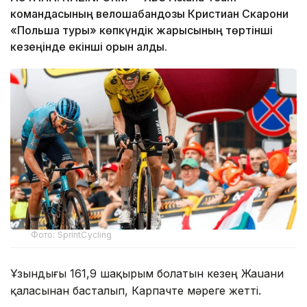
командасының велошабандозы Кристиан Скарони
«Польша туры» көпкүндік жарысының төртінші
кезеңінде екінші орын алды.
Фото: SprintCycling
Ұзындығы 161,9 шақырым болатын кезең Жаuани
қаласынан басталып, Карпачте мәреге жетті.