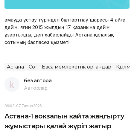
Қамауда ұстау түріндегі бұлтартпау шарасы 4 айға
дейін, яғни 2015 жылдың 17 қазанына дейін
ұзартылды, деп хабарлайды Астана қалалық
сотының баспасөз қызметі.
Астана
Сот
Басқа мемлекеттік органдар
Қылмы
без автора
Авторлар
09:03, 07 Тамыз 2026
Астана-1 вокзалын қайта жаңғырту
жұмыстары қалай жүріп жатыр