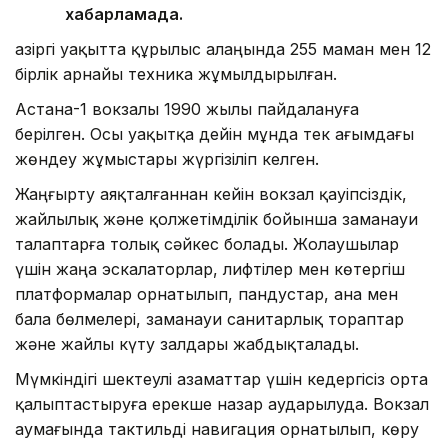
хабарламада.
Қазіргі уақытта құрылыс алаңында 255 маман мен 12
бірлік арнайы техника жұмылдырылған.
Астана-1 вокзалы 1990 жылы пайдалануға
берілген. Осы уақытқа дейін мұнда тек ағымдағы
жөндеу жұмыстары жүргізіліп келген.
Жаңғырту аяқталғаннан кейін вокзал қауіпсіздік,
жайлылық және қолжетімділік бойынша заманауи
талаптарға толық сәйкес болады. Жолаушылар
үшін жаңа эскалаторлар, лифтілер мен көтергіш
платформалар орнатылып, пандустар, ана мен
бала бөлмелері, заманауи санитарлық тораптар
және жайлы күту залдары жабдықталады.
Мүмкіндігі шектеулі азаматтар үшін кедергісіз орта
қалыптастыруға ерекше назар аударылуда. Вокзал
аумағында тактильді навигация орнатылып, көру