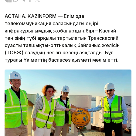
АСТАНА. KAZINFORM — Елімізде
телекоммуникация саласындағы ең ірі
инфрақұрылымдық жобалардың бірі – Каспий
теңізінің түбі арқылы тартылатын Транскаспий
суасты талшықты-оптикалық байланыс желісін
(ТОБЖ) салудың негізгі кезеңі аяқталды. Бұл
туралы Үкіметтің баспасөз қызметі мәлім етті.