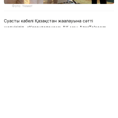
Фото: Үкімет
Суасты кабелі Қазақстан жағалауына сәтті
жеткізіліп, «Қазақтелеком» АҚ мен AzerTelecom
International компаниялары жүзеге асырып жатқан
жобаның ең күрделі бөлігі аяқталды. Ақтау —
Сумгайыт бағыты бойынша өтетін жаңа маршрут
Қазақстан мен Әзербайжанның цифрлық
инфрақұрылымын біріктіріп, Азия мен Еуропа
арасындағы деректерді жоғары жылдамдықпен
тікелей жеткізетін дәлізге айналады. Жоба
халықаралық байланыс сенімділігін арттырып, екі
елдің транзиттік әлеуетін күшейтеді.
Теңіздегі құрылыс жұмыстарының аяқталу
барысымен кабель төсейтін кеменің бортында
Қазақстан Республикасы Премьер-министрінің
орынбасары — жасанды интеллект және цифрлық