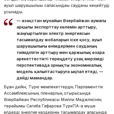
ауыл шаруашылығы саласындағы сауданы кеңейтуді
ұсынады.
— Қазақстан мұнайын Әзербайжан аумағы
арқылы экспорттау көлемін арттыру,
жаңғыртылған электр энергиясын
тасымалдау жобаларын іске қосу, ауыл
шаруашылығы өнімдерімен сауданың
тиімділігін арттыру мен қаржылық өзара
әрекеттестікті тереңдету ұзақ мерзімді
перспективада орнықты экономикалық
модель қалыптастыруға ықпал етеді, —
дейді мамандар.
Бұған дейін, Түркі мемлекеттердің Парламенттік
Ассамблеясының пленарлық отырысында
Әзербайжан Республикасы Милли Меджлисінің
төрайымы Сагиба Гафарова ТүркПА-ға мүше
елдерді энергия көздерінің тасымалдау аласында