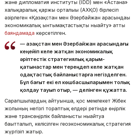
және дипломатия институты (IDD) мен «Астана»
халықаралық қаржы орталығы (АХҚО) бірлесіп
әзірлеген «Қазақстан мен Әзербайжан арасындағы
экономикалық ынтымақтастықты нығайту» атты
баяндамада
көрсетілген.
— Қазақстан мен Әзербайжан арасындағы
кеңейіп келе жатқан экономикалық
әріптестік стратегиялық қарым-
қатынастар мен тереңдеп келе жатқан
одақтастық байланыстарға негізделген.
Бұл бағыт екі ел көшбасшыларымен толық
қолдау тауып отыр, — делінген құжатта.
Сарапшылардың айтуынша, қос мемлекет Жібек
жолының негізгі тораптық елдері ретінде өңірлік
және трансөңірлік байланысты нығайтуға
бағытталып, келісілген геоэкономикалық стратегия
жүргізіп жатыр.