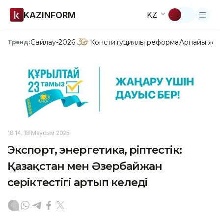
KAZINFORM
KZ
Сайлау-2026
Конституциялық реформа
Арнайы жо
Тренд:
18:14, 18 Маусым 2025
Экспорт, энергетика, әріптестік:
Қазақстан мен Әзербайжан
серіктестігі артып келеді