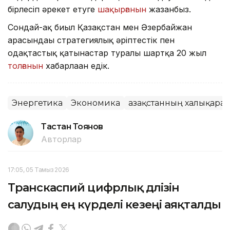
бірлесіп әрекет етуге
шақырғанын
жазғанбыз.
Сондай-ақ биыл Қазақстан мен Әзербайжан
арасындағы стратегиялық әріптестік пен
одақтастық қатынастар туралы шартқа 20 жыл
толғанын
хабарлаған едік.
Энергетика
Экономика
Қазақстанның халықарал
Тастан Тоянов
Авторлар
17:05, 05 Тамыз 2026
Транскаспий цифрлық дәлізін
салудың ең күрделі кезеңі аяқталды