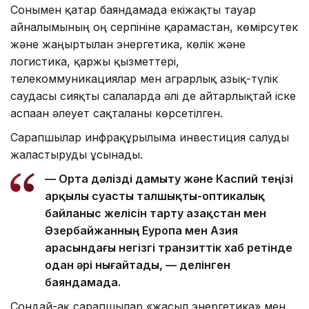
Сонымен қатар баяндамада екіжақты тауар
айналымының оң серпініне қарамастан, көмірсутек
және жаңғыртылған энергетика, көлік және
логистика, қаржы қызметтері,
телекоммуникациялар мен аграрлық азық-түлік
саудасы сияқты салаларда әлі де айтарлықтай іске
аспаған әлеует сақталғаны көрсетілген.
Сарапшылар инфрақұрылымға инвестиция салуды
жалғастыруды ұсынады.
— Орта дәлізді дамыту және Каспий теңізі
арқылы суасты талшықты-оптикалық
байланыс желісін тарту Қазақстан мен
Әзербайжанның Еуропа мен Азия
арасындағы негізгі транзиттік хаб ретінде
одан әрі нығайтады, — делінген
баяндамада.
Сондай-ақ сарапшылар «жасыл энергетика» мен