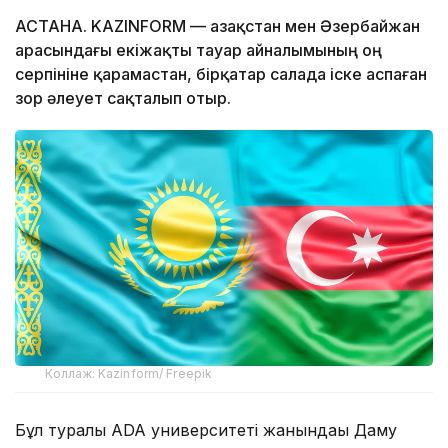
АСТАНА. KAZINFORM — Қазақстан мен Әзербайжан
арасындағы екіжақты тауар айналымының оң
серпініне қарамастан, бірқатар салада іске аспаған
зор әлеует сақталып отыр.
Коллаж: Kazinform/ Freepik
Бұл туралы ADA университеті жанындағы Даму