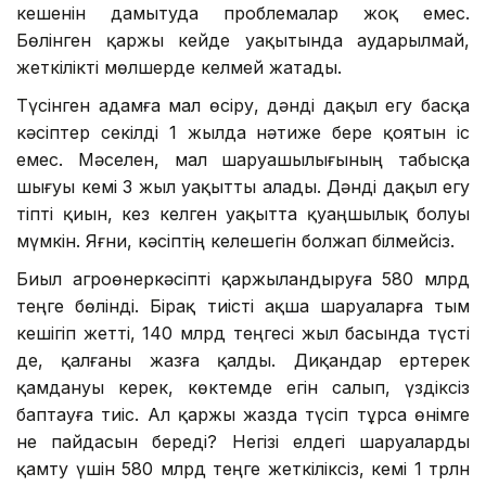
кешенін дамытуда проблемалар жоқ емес.
Бөлінген қаржы кейде уақытында аударылмай,
жеткілікті мөлшерде келмей жатады.
Түсінген адамға мал өсіру, дәнді дақыл егу басқа
кәсіптер секілді 1 жылда нәтиже бере қоятын іс
емес. Мәселен, мал шаруашылығының табысқа
шығуы кемі 3 жыл уақытты алады. Дәнді дақыл егу
тіпті қиын, кез келген уақытта қуаңшылық болуы
мүмкін. Яғни, кәсіптің келешегін болжап білмейсіз.
Биыл агроөнеркәсіпті қаржыландыруға 580 млрд
теңге бөлінді. Бірақ тиісті ақша шаруаларға тым
кешігіп жетті, 140 млрд теңгесі жыл басында түсті
де, қалғаны жазға қалды. Диқандар ертерек
қамдануы керек, көктемде егін салып, үздіксіз
баптауға тиіс. Ал қаржы жазда түсіп тұрса өнімге
не пайдасын береді? Негізі елдегі шаруаларды
қамту үшін 580 млрд теңге жеткіліксіз, кемі 1 трлн