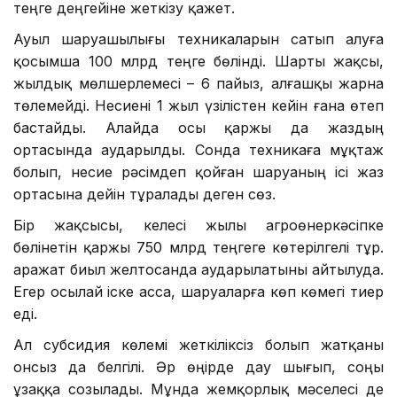
теңге деңгейіне жеткізу қажет.
Ауыл шаруашылығы техникаларын сатып алуға
қосымша 100 млрд теңге бөлінді. Шарты жақсы,
жылдық мөлшерлемесі – 6 пайыз, алғашқы жарна
төлемейді. Несиені 1 жыл үзілістен кейін ғана өтеп
бастайды. Алайда осы қаржы да жаздың
ортасында аударылды. Сонда техникаға мұқтаж
болып, несие рәсімдеп қойған шаруаның ісі жаз
ортасына дейін тұралады деген сөз.
Бір жақсысы, келесі жылы агроөнеркәсіпке
бөлінетін қаржы 750 млрд теңгеге көтерілгелі тұр.
Қаражат биыл желтосанда аударылатыны айтылуда.
Егер осылай іске асса, шаруаларға көп көмегі тиер
еді.
Ал субсидия көлемі жеткіліксіз болып жатқаны
онсыз да белгілі. Әр өңірде дау шығып, соңы
ұзаққа созылады. Мұнда жемқорлық мәселесі де