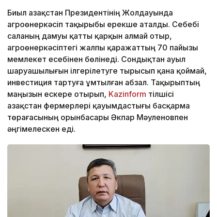
Биыл Қазақстан Президентінің Жолдауында
агроөнеркәсіп тақырыбы ерекше аталды. Себебі
саланың дамуы қатты қарқын алмай отыр,
агроөнеркәсіптегі жалпы қаражаттың 70 пайызы
мемлекет есебінен бөлінеді. Сондықтан ауыл
шаруашылығын ілгерілетуге тырысып қана қоймай,
инвестиция тартуға ұмтылған абзал. Тақырыптың
маңызын ескере отырып,
Kazinform
тілшісі
Қазақстан фермерлері қауымдастығы басқарма
төрағасының орынбасары Әкпар Мәуленовпен
әңгімелескен еді.