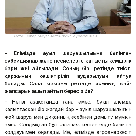
Фото: Әкпар Мәуленовтің жеке мұрағатынан
– Елімізде ауыл шаруашылығына бөлінген
субсидиялар және несиелерге қатысты кемшілік
бары жиі айтылады. Соның бірі ретінде тиісті
қаржының кешіктіріліп аударылуын айтуға
болады. Сала маманы ретінде осының жай-
жапсарын ашып айтып бересіз бе?
– Негізі Қазақстанда ғана емес, бүкіл әлемде
қалыптасқан бір жағдай бар – ауыл шаруашылығын
жай шаруа мен диқанның есебінен дамыту мүмкін
емес. Сондықтан бұл сала кез келген елде биліктің
қолдауымен оңалады. Иә, елімізде агроөнеркәсіп