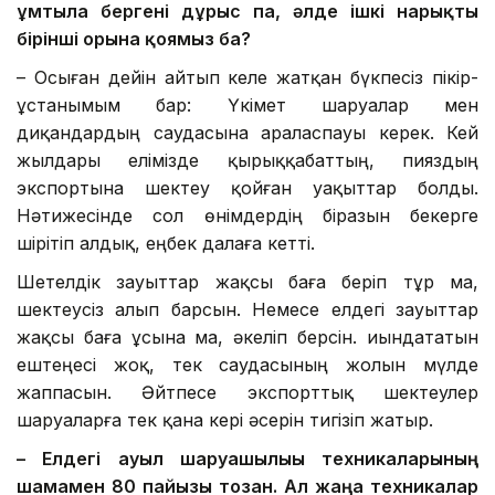
ұмтыла бергені дұрыс па, әлде ішкі нарықты
бірінші орынға қоямыз ба?
– Осыған дейін айтып келе жатқан бүкпесіз пікір-
ұстанымым бар: Үкімет шаруалар мен
диқандардың саудасына араласпауы керек. Кей
жылдары елімізде қырыққабаттың, пияздың
экспортына шектеу қойған уақыттар болды.
Нәтижесінде сол өнімдердің біразын бекерге
шірітіп алдық, еңбек далаға кетті.
Шетелдік зауыттар жақсы баға беріп тұр ма,
шектеусіз алып барсын. Немесе елдегі зауыттар
жақсы баға ұсына ма, әкеліп берсін. Қиындататын
ештеңесі жоқ, тек саудасының жолын мүлде
жаппасын. Әйтпесе экспорттық шектеулер
шаруаларға тек қана кері әсерін тигізіп жатыр.
– Елдегі ауыл шаруашылығы техникаларының
шамамен 80 пайызы тозған. Ал жаңа техникалар