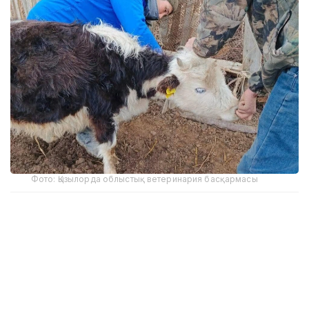
Фото: Қызылорда облыстық ветеринария басқармасы
Облыстық ауыл шаруашылығы және жер
қатынастары басқармасының мәліметіне сәйкес,
биылғы алты айда бруцеллезді анықтау үшін 563
275 бас малдан қан сынамасын алу жоспарланған.
Зерттеу нәтижесінде 138 бас ірі қара, 195 ұсақ мал
және 2 түйеден бруцеллез анықталды. Ауруға