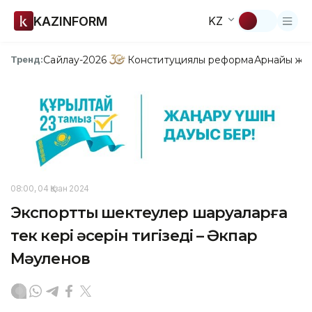
KAZINFORM
KZ
Сайлау-2026
Конституциялық реформа
Арнайы жо
Тренд:
08:00, 04 Қазан 2024
Экспорттық шектеулер шаруаларға
тек кері әсерін тигізеді – Әкпар
Мәуленов