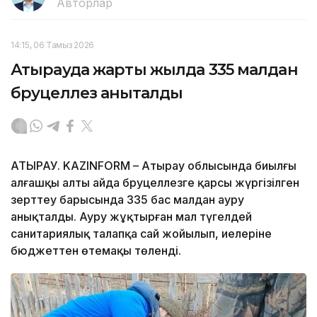
Авторлар
14:15, 06 Тамыз 2026
Атырауда жарты жылда 335 малдан
бруцеллез анықталды
АТЫРАУ. KAZINFORM – Атырау облысында биылғы
алғашқы алты айда бруцеллезге қарсы жүргізілген
зерттеу барысында 335 бас малдан ауру
анықталды. Ауру жұқтырған мал түгелдей
санитариялық талапқа сай жойылып, иелеріне
бюджеттен өтемақы төленді.