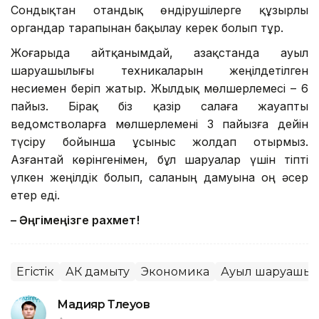
Сондықтан отандық өндірушілерге құзырлы
органдар тарапынан бақылау керек болып тұр.
Жоғарыда айтқанымдай, Қазақстанда ауыл
шаруашылығы техникаларын жеңілдетілген
несиемен беріп жатыр. Жылдық мөлшерлемесі – 6
пайыз. Бірақ біз қазір салаға жауапты
ведомстволарға мөлшерлемені 3 пайызға дейін
түсіру бойынша ұсыныс жолдап отырмыз.
Азғантай көрінгенімен, бұл шаруалар үшін тіпті
үлкен жеңілдік болып, саланың дамуына оң әсер
етер еді.
– Әңгімеңізге рахмет!
Егістік
АӨК дамыту
Экономика
Ауыл шаруашы
Мадияр Төлеуов