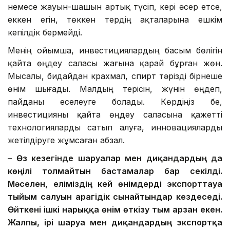
немесе жауын-шашын артық түсіп, кері әсер етсе,
еккен егін, төккен тердің ақталарына ешкім
кепілдік бермейді.
Менің ойымша, инвестициялардың басым бөлігін
қайта өңдеу саласы жағына қарай бұрған жөн.
Мысалы, бидайдан крахмал, спирт тәрізді бірнеше
өнім шығады. Малдың терісін, жүнін өңдеп,
пайданы еселеуге болады. Көрдіңіз бе,
инвестицияны қайта өңдеу саласына қажетті
технологияларды сатып алуға, инновацияларды
жетілдіруге жұмсаған абзал.
– Өз кезегінде шаруалар мен диқандардың да
көңілі толмайтын бастамалар бар секілді.
Мәселен, еліміздің кей өнімдерді экспорттауға
тыйым салуын арагідік сынайтындар кездеседі.
Өйткені ішкі нарыққа өнім өткізу тым арзан екен.
Жалпы, ірі шаруа мен диқандардың экспортқа