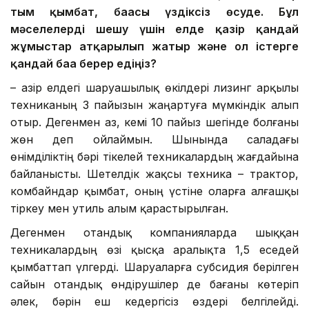
тым қымбат, бағасы үздіксіз өсуде. Бұл
мәселелерді шешу үшін елде қазір қандай
жұмыстар атқарылып жатыр және ол істерге
қандай баға берер едіңіз?
– Қазір елдегі шаруашылық өкілдері лизинг арқылы
техниканың 3 пайызын жаңартуға мүмкіндік алып
отыр. Дегенмен аз, кемі 10 пайыз шегінде болғаны
жөн деп ойлаймын. Шынында саладағы
өнімділіктің бәрі тікелей техникалардың жағдайына
байланысты. Шетелдік жақсы техника – трактор,
комбайндар қымбат, оның үстіне оларға алғашқы
тіркеу мен утиль алым қарастырылған.
Дегенмен отандық компанияларда шыққан
техникалардың өзі қысқа аралықта 1,5 еседей
қымбаттап үлгерді. Шаруаларға субсидия берілген
сайын отандық өндірушілер де бағаны көтеріп
әлек, бәрін еш кедергісіз өздері белгілейді.