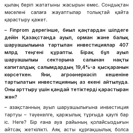
қылаң беріп жататыны жасырын емес. Сондықтан
мәселені салаға жауаптылар толықтай қайта
қарастыру қажет.
– Finprom дерегінше, биыл қаңтардан шілдеге
дейін Қазақстанда ауыл, орман және балық
шаруашылығына тартылған инвестициялар 407
млрд теңгені құрапты. Бірақ бұл ауыл
шаруашылығы секторына салынған нақты
капиталдық салымдардың 19,4%-ға қысқарғанын
көрсеткен. Яғни, агроөнеркәсіп кешеніне
тартылатын инвестицияның аз екені айтылуда.
Оны арттыру үшін қандай тетіктерді қарастырған
жөн?
– Қазақстанның ауыл шаруашылығына инвестиция
тартуы – тәуекелге, қаржылық тұрғыда қаупі бар
іс. Неге? Бір ғана ауа райының қолайсыздығын
айтсақ жеткілікті. Аяқ асты құрғақшылық болса