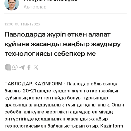
Авторлар
13:00, 08 Тамыз 2026
Павлодарда жүріп өткен алапат
құйынға жасанды жаңбыр жаудыру
технологиясы себепкер ме
ПАВЛОДАР. KAZINFORM - Павлодар облысында
биылғы 20-21 шілде күндері жүріп өткен жойқын
құйынның кенеттен пайда болуы тұрғындар
арасында алаңдаушылық туындатқаны анық. Оның
себебін әлі күнге жергілікті адамдар еліміздің
оңтүстігінде қолданылған жасанды жаңбыр
технологиясымен байланыстырып отыр. Kazinform