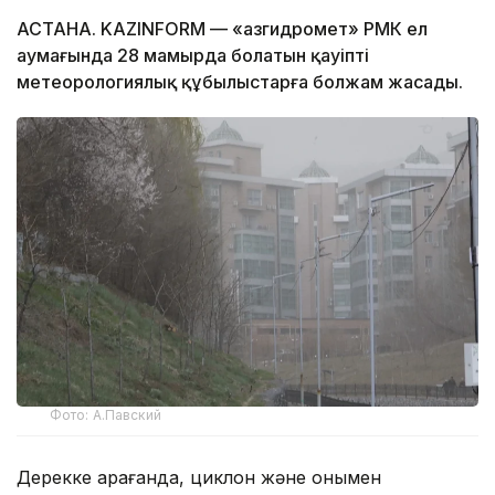
АСТАНА. KAZINFORM — «Қазгидромет» РМК ел
аумағында 28 мамырда болатын қауіпті
метеорологиялық құбылыстарға болжам жасады.
Фото: А.Павский
Дерекке қарағанда, циклон және онымен