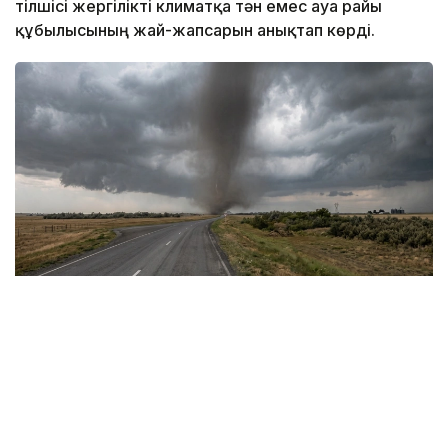
тілшісі жергілікті климатқа тән емес ауа райы
құбылысының жай-жапсарын анықтап көрді.
Фото: Видеодан алынған скрин
Сауалдарымызға «Қазгидромет» РМК Ғылыми-
зерттеу орталығының директоры, климаттың
өзгеруі мен гидрологиялық процестерді зерттеу