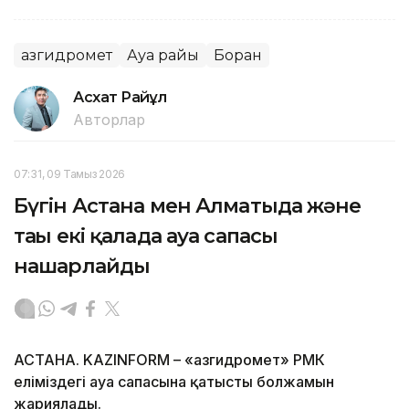
Қазгидромет
Ауа райы
Боран
Асхат Райқұл
Авторлар
07:31, 09 Тамыз 2026
Бүгін Астана мен Алматыда және
тағы екі қалада ауа сапасы
нашарлайды
АСТАНА. KAZINFORM – «Қазгидромет» РМК
еліміздегі ауа сапасына қатысты болжамын
жариялады.