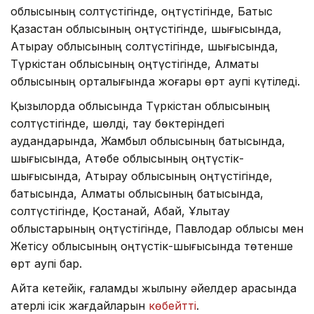
облысының солтүстігінде, оңтүстігінде, Батыс
Қазақстан облысының оңтүстігінде, шығысында,
Атырау облысының солтүстігінде, шығысында,
Түркістан облысының оңтүстігінде, Алматы
облысының орталығында жоғары өрт қаупі күтіледі.
Қызылорда облысында Түркістан облысының
солтүстігінде, шөлді, тау бөктеріндегі
аудандарында, Жамбыл облысының батысында,
шығысында, Ақтөбе облысының оңтүстік-
шығысында, Атырау облысының оңтүстігінде,
батысында, Алматы облысының батысында,
солтүстігінде, Қостанай, Абай, Ұлытау
облыстарының оңтүстігінде, Павлодар облысы мен
Жетісу облысының оңтүстік-шығысында төтенше
өрт қаупі бар.
Айта кетейік, ғаламдық жылыну әйелдер арасында
қатерлі ісік жағдайларын
көбейтті
.