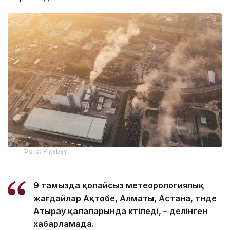
Фото: Pixabay
9 тамызда қолайсыз метеорологиялық
жағдайлар Ақтөбе, Алматы, Астана, түнде
Атырау қалаларында күтіледі, – делінген
хабарламада.