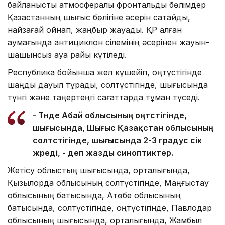
байланысты атмосфералық фронтальды бөлімдер
Қазақстанның шығыс бөлігіне әсерін сақтайды,
найзағай ойнап, жаңбыр жауады. ҚР қалған
аумағында антициклон сілемінің әсерінен жауын-
шашынсыз ауа райы күтіледі.
Республика бойынша жел күшейіп, оңтүстігінде
шаңды дауыл тұрады, солтүстігінде, шығысында
түнгі және таңертеңгі сағаттарда тұман түседі.
- Түнде Абай облысының оңтүстігінде,
шығысында, Шығыс Қазақстан облысының
солтүстігінде, шығысында 2-3 градус үсік
жүреді, - деп жазды синоптиктер.
Жетісу облыстың шығысында, орталығында,
Қызылорда облысының солтүстігінде, Маңғыстау
облысының батысында, Ақтөбе облысының
батысында, солтүстігінде, оңтүстігінде, Павлодар
облысының шығысында, орталығында, Жамбыл