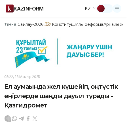
KAZINFORM
KZ
Сайлау-2026
Конституциялық реформа
Арнайы жо
Тренд:
05:22, 28 Мамыр 2025
Ел аумағында жел күшейіп, оңтүстік
өңірлерде шаңды дауыл тұрады -
Қазгидромет