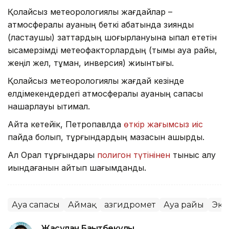
Қолайсыз метеорологиялық жағдайлар –
атмосфералық ауаның беткі қабатында зиянды
(ластаушы) заттардың шоғырлануына ықпал ететін
қысқамерзімді метеофакторлардың (тымық ауа райы,
жеңіл жел, тұман, инверсия) жиынтығы.
Қолайсыз метеорологиялық жағдай кезінде
елдімекендердегі атмосфералық ауаның сапасы
нашарлауы ықтимал.
Айта кетейік, Петропавлда
өткір жағымсыз иіс
пайда болып, тұрғындардың мазасын қашырды.
Ал Орал тұрғындары
полигон түтінінен
тыныс алу
қиындағанын айтып шағымданды.
Ауа сапасы
Аймақ
Қазгидромет
Ауа райы
Эко
Жасұлан Бақытбекұлы