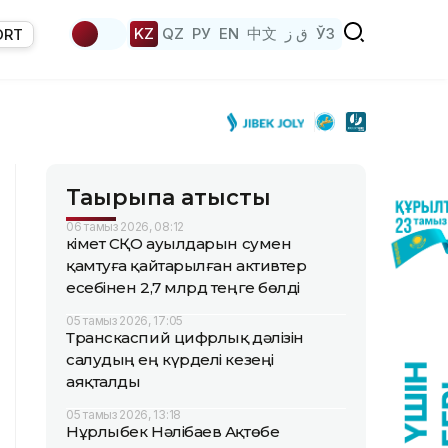
KZ
QZ
РУ
EN
中文
ق ز
ЎЗ
ORT
Тақырыпқа қатысты
06 тамыз 2026, 08:12
Үкімет СҚО ауылдарын сумен
қамтуға қайтарылған активтер
есебінен 2,7 млрд теңге бөлді
05 тамыз 2026, 17:05
Транскаспий цифрлық дәлізін
салудың ең күрделі кезеңі
аяқталды
05 тамыз 2026, 13:18
Нұрлыбек Нәлібаев Ақтөбе