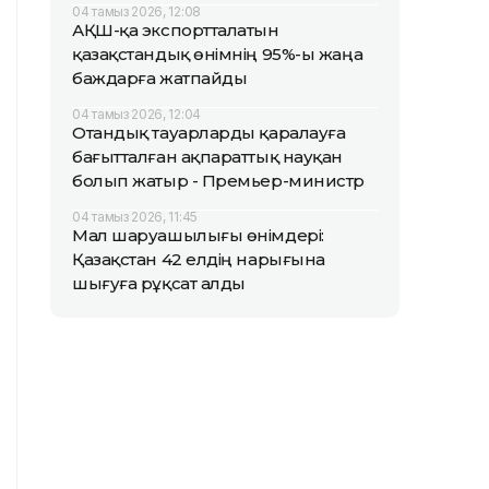
04 тамыз 2026, 12:08
АҚШ-қа экспортталатын
қазақстандық өнімнің 95%-ы жаңа
баждарға жатпайды
04 тамыз 2026, 12:04
Отандық тауарларды қаралауға
бағытталған ақпараттық науқан
болып жатыр - Премьер-министр
04 тамыз 2026, 11:45
Мал шаруашылығы өнімдері:
Қазақстан 42 елдің нарығына
шығуға рұқсат алды