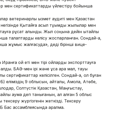
ер мен сертификаттарды үйлестіру бойынша
лар ветеринарлық қызмет аудиті мен Қазақстан
 негізінде Қытайға асыл тұқымды жылқылар мен
уға рұқсат алынды. Жыл соңына дейін қытайлық
йынша талаптарды келісу жоспарланған. Сондай-ақ,
нша жұмыс жалғасуда», деді бірінші вице-
 Иранға қой еті мен тірі қойларды экспорт­тауға
алды. БАӘ-мен ірі және ұсақ қара мал, тауық
қ сертификаттар келісілген. Сондай-ақ, ол бұған
) еліміздің 9 облысын, айталық, Ақмола, Ақтөбе,
влодар, Солтүстік Қазақстан, Маңғыстау,
йлы аумақ деп танығанын, ал қалған 5 облыс
ексеру жүргізгенін жеткізді. Тексеру
 Бас ассамблеясында қаралмақ.