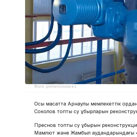
Фото: primeminister.kz
Осы мақсатта Арнаулы мемлекеттік қорда
Соколов топтық су құбырларын реконструк
Преснов топтық су құбырын реконструкци
Мамлют және Жамбыл аудандарындағы 43 