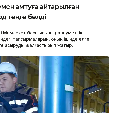
мен қамтуға қайтарылған
рд теңге бөлді
еті Мемлекет басшысының әлеуметтік
дегі тапсырмаларын, оның ішінде елге
еге асыруды жалғастырып жатыр.