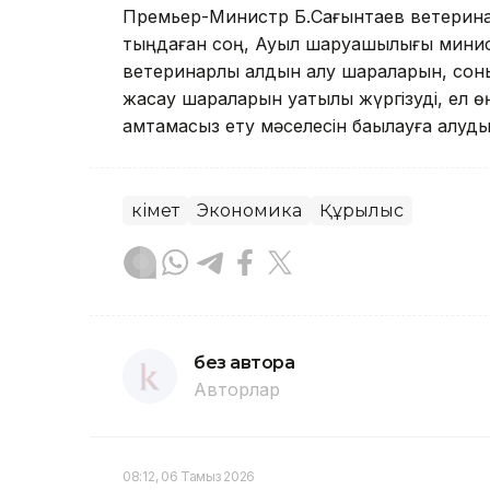
Премьер-Министр Б.Сағынтаев ветеринарл
тыңдаған соң, Ауыл шаруашылығы министр
ветеринарлық алдын алу шараларын, сон
жасау шараларын уақ­тылы жүргізуді, ел ө
қамтамасыз ету мәселесін бақылауға алуд
Үкімет
Экономика
Құрылыс
без автора
Авторлар
08:12, 06 Тамыз 2026