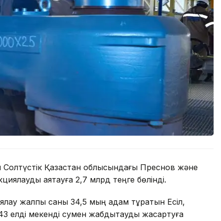
н Солтүстік Қазақстан облысындағы Преснов және
циялауды аяқтауға 2,7 млрд теңге бөлінді.
ялау жалпы саны 34,5 мың адам тұратын Есіл,
елді мекенді сумен жабдықтауды жақсартуға