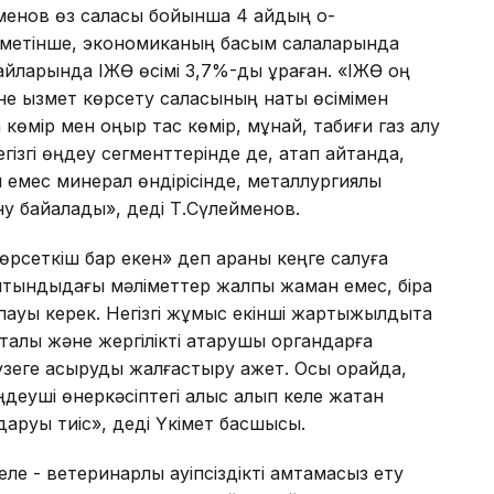
менов өз саласы бойынша 4 айдың қо­
метінше, экономиканың басым салаларында
 айларында ІЖӨ өсімі 3,7%-ды құраған. «ІЖӨ оң
е қызмет көрсету саласының нақты өсімімен
көмір мен қоңыр тас көмір, мұнай, табиғи газ алу
гізгі өңдеу сегменттерінде де, атап айтқанда,
емес минерал өндірісінде, металлургиялық
 байқалады», деді Т.Сүлейменов.
рсеткіш бар екен» деп арқаны кеңге салуға
ытындыдағы мәліметтер жалпы жаман емес, бірақ
пауы керек. Негізгі жұмыс екінші жар­тыжылдықта
алық және жергілікті атқарушы органдарға
үзеге асыруды жалғастыру қажет. Осы орайда,
еуші өнеркәсіптегі қалыс қалып келе жатқан
даруы тиіс», деді Үкімет басшысы.
е - ветеринарлық қауіпсіздікті қамтамасыз ету