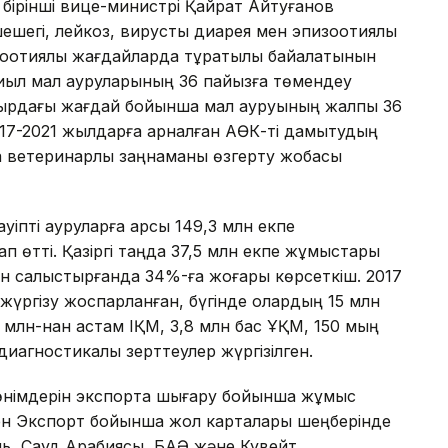
ірінші вице-министрі Қайрат Айтуғанов
ешегі, лейкоз, вирустық диарея мен эпизоотиялық
оотиялық жағдайларда тұрақтылық байқалатынын
биыл мал ауруларының 36 пайызға төмендеу
амырдағы жағдай бойынша мал ауруының жалпы 36
017-2021 жылдарға арналған АӨК-ті дамытудың
 ветеринарлық заңнаманы өзгерту жобасы
уіпті ауруларға қарсы 149,3 млн екпе
 өтті. Қазіргі таңда 37,5 млн екпе жұмыстары
ен салыстырғанда 34%-ға жоғары көрсеткіш. 2017
жүргізу жоспарланған, бүгінде олардың 15 млн
,6 млн-нан астам ІҚМ, 3,8 млн бас ҰҚМ, 150 мың
диагностикалық зерттеулер жүргізілген.
өнімдерін экспортқа шығару бойынша жұмыс
ген Экспорт бойынша жол карталары шеңберінде
ь, Сауд Арабиясы, БАӘ және Кувейт