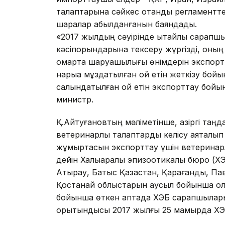
талаптарына сәйкес отандық регламентт
шаралар қабылданғанын баяндады.
«2017 жылдың сәуірінде қытайлық сарапшы
кәсіпорындарына тексеру жүргізді, оның
омарта шаруашылығы өнімдерін экспортта
нарыққа мұздатылған қой етін жеткізу бо
салқындатылған қой етін экспорттау бойы
министр.
Қ.Айтуғановтың мәліметінше, қазіргі таңда
ветеринарлық талаптарды келісу аяқталып қ
жұмыртқасын экспорттау үшін ветеринарлы
дейін Халықаралық эпизоотикалық бюро (ХЭБ
Аты­рау, Батыс Қазақстан, Қарағанды, Па
Қостанай облыстарын аусыл бойынша қола
бойынша өткен аптада ХЭБ сарапшылары т
қорытындысы 2017 жылғы 25 мамырда ХЭБ