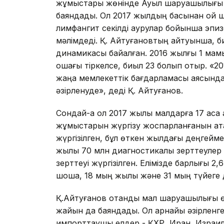
жұмыстары жөнінде Ауыл шаруашылығы б
баяндады. Ол 2017 жылдың басынан қой ш
лимфангит секілді аурулар бойынша эпиз
мәлімдеді. Қ. Айтуғановтың айтуынша, 
динамикасы байқалған. 2016 жылғы 1 м
ошағы тіркелсе, биыл 23 болып отыр. «2
жаңа мемлекеттік бағдарламасы аясында
әзірленуде», деді Қ. Айтуғанов.
Сондай-ақ ол 2017 жылы малдарға 17 аса қа
жұмыстарын жүргізу жоспарланғанын атап
жүргізілген, бұл өткен жылдағы деңгейм
жылы 70 млн диагностикалық зерттеулер 
зерттеуі жүргізілген. Елімізде барлығы 2
шошқа, 18 мың жылқы және 31 мың түйеге 
Қ.Айтуғанов отандық мал шаруашылығы 
жайын да баяндады. Ол арнайы әзірлен
импорттаушы елдер - ҚХР, Иран, Израил