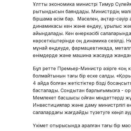
Ұлттық экономика министрі Тимур Сүлей
рытындысын баяндады. Министрдің мәлі
біршама өсім бар. Мәселен, қаңтар-сәуір
динамикасы кен және өңдеу, құрылыс жән
айқындалады. Кен өнеркәсібі салаларында 
көрсеткіштерінде оң динамика сезілді. Не
мұнай өңдеуде, фармацевтикада, металл 
өнімдерде және машина жасауда жандану
Бұл ретте Премьер-Министр әзірге «оң кө
болмайтынын тағы бір еске салды. «Қор
4 айда болған жетістіктер бізді босаңсыт
басталады. Сондықтан барлығымызға - орт
Мемлекет басшысы қойған міндет­терді ж
Инвестициялар және даму министрлігі өңд
салалардағы жағдайды түзетуге көңіл ау
Үкімет отырысында қаралған тағы бір мәсел