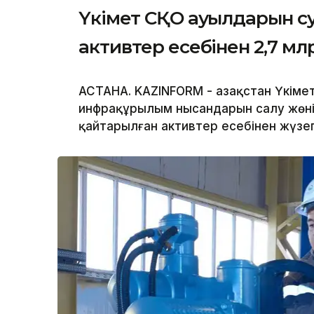
Үкімет СҚО ауылдарын су
активтер есебінен 2,7 мл
АСТАНА. KAZINFORM - Қазақстан Үкім
инфрақұрылым нысандарын салу жөнін
қайтарылған активтер есебінен жүз