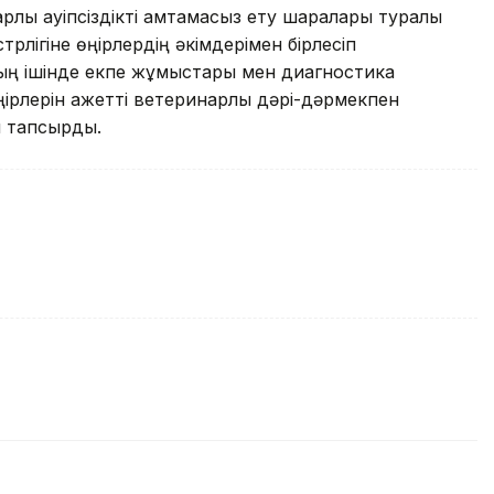
ық қауіпсіздікті қамтамасыз ету шаралары туралы
лігіне өңірлердің әкімдерімен бірлесіп
ың ішінде екпе жұмыстары мен диагностика
ңірлерін қажетті ветеринарлық дәрі-дәрмекпен
ы тапсырды.