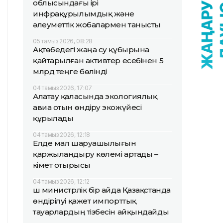
облысындағы ірі
инфрақұрылымдық және
әлеуметтік жобалармен танысты
05 тамыз 2026, 08:28
Ақтөбедегі жаңа су құбырына
қайтарылған активтер есебінен 5
млрд теңге бөлінді
04 тамыз 2026, 17:07
Алатау қаласында экологиялық
авиа отын өндіру экожүйесі
құрылады
04 тамыз 2026, 12:18
Елде мал шаруашылығын
қаржыландыру көлемі артады –
Үкімет отырысы
04 тамыз 2026, 12:12
Үш министрлік бір айда Қазақстанда
өндірілуі қажет импорттық
тауарлардың тізбесін айқындайды