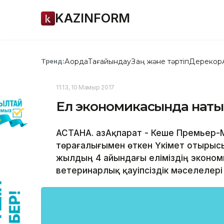
KAZINFORM
Ақорда
Тағайындау
Заң және тәртіп
Дерекқор
Тренд:
11:13, 10 Мамыр 2017
Ел экономикасында нақты
АСТАНА. ҚазАқпарат - Кеше Премьер
төрағалығымен өткен Үкімет отырыс
жылдың 4 айындағы еліміздің эконом
ветеринарлық қауіпсіздік мәселелері