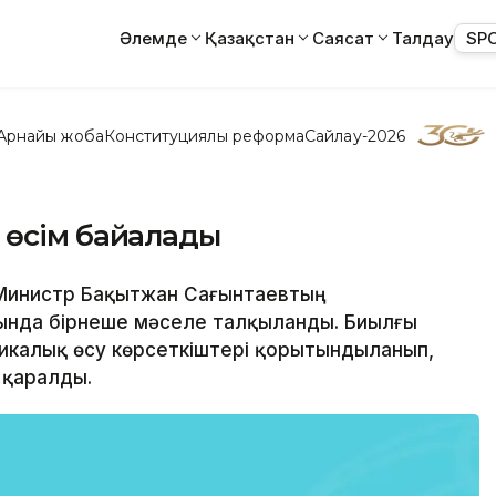
Әлемде
Қазақстан
Саясат
Талдау
SP
Арнайы жоба
Конституциялық реформа
Сайлау-2026
 өсім байқалады
-Министр Бақытжан Сағынтаевтың
ында бірнеше мәселе талқыланды. Биылғы
икалық өсу көрсеткіштері қорытындыланып,
 қаралды.