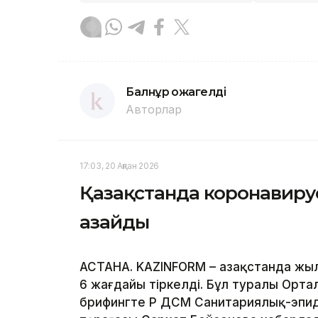
Балнұр Қожагелді
Авторлар
17:03, 20 Ақпан 2026
Қазақстанда коронавирус
азайды
АСТАНА. KAZINFORM – Қазақстанда жы
6 жағдайы тіркелді. Бұл туралы Орт
брифингте ҚР ДСМ Санитариялық-эпи