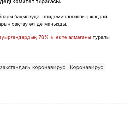
 деді комитет төрағасы.
йлары бақылауда, эпидемиологиялық жағдай
рын сақтау әлі де маңызды.
ауырғандардың 78%-ы екпе алмағаны
туралы
Қазақстандағы коронавирус
Коронавирус