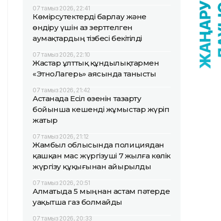
07 тамыз 2026, 22:41
Көмірсутектерді барлау және
өндіру үшін аз зерттелген
аумақтардың тізбесі бекітілді
07 тамыз 2026, 22:10
Жастар ұлттық құндылықтармен
«ЭтноЛагерь» аясында танысты
07 тамыз 2026, 21:42
Астанада Есіл өзенін тазарту
бойынша кешенді жұмыстар жүріп
жатыр
07 тамыз 2026, 21:12
Жамбыл облысында полициядан
қашқан мас жүргізуші 7 жылға көлік
жүргізу құқығынан айырылды
07 тамыз 2026, 20:51
Алматыда 5 мыңнан астам пәтерде
уақытша газ болмайды
07 тамыз 2026, 20:33