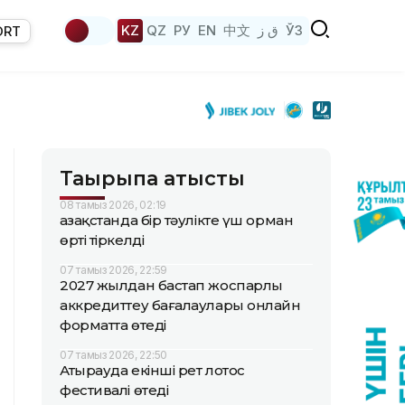
KZ
QZ
РУ
EN
中文
ق ز
ЎЗ
ORT
Тақырыпқа қатысты
08 тамыз 2026, 02:19
Қазақстанда бір тәулікте үш орман
өрті тіркелді
07 тамыз 2026, 22:59
2027 жылдан бастап жоспарлы
аккредиттеу бағалаулары онлайн
форматта өтеді
07 тамыз 2026, 22:50
Атырауда екінші рет лотос
фестивалі өтеді