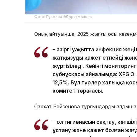
Фото: Гүлмира Әбдрахманова
Оның айтуынша, 2025 жылғы осы кезеңме
– Қазіргі уақытта инфекция жең
жатқызуды қажет етпейді жән
жүргізіледі. Кейінгі монитори
субнұсқасы айналымда: XFG.3 –
12,5%. Бұл түрлер халыққа қосы
комитет төрағасы.
Сархат Бейсенова тұрғындарды алдын а
– Қол гигиенасын сақтау, көпші
ұстану және қажет болған жағ