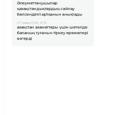
Әлеуметтанушылар
қазақстандықтардың сайлау
белсенділігі артқанын анықтады
07 тамыз 2026, 19:10
Қазақстан азаматтары үшін шетелде
баланың туғанын тіркеу ережелері
өзгерді