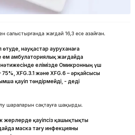
н салыстырғанда жағдай 16,3 есе азайған.
іл өтуде, науқастар ауруханаға
е ем амбулаториялық жағдайда
нг нәтижесінде елімізде Омикронның үш
 75%, XFG.3.1 және XFG.6 – әрқайсысы
мша қауіп төндірмейді, - деді
лу шараларын сақтауға шақырды.
лік жерлерде қауіпсіз қашықтықты
дайда маска тағу инфекцияны