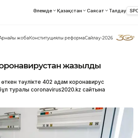
Әлемде
Қазақстан
Саясат
Талдау
SP
Арнайы жоба
Конституциялық реформа
Сайлау-2026
 коронавирустан жазылды
а өткен тәулікте 402 адам коронавирус
бұл туралы coronavirus2020.kz сайтына