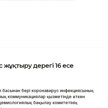
 жұқтыру дерегі 16 есе
л басынан бері коронавирус инфекциясының
алық коммуникациялар қызметінде өткен
демиологиялық бақылау комитетінің