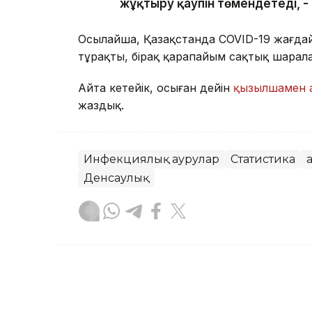
жұқтыру қаупін төмендетеді, -
Осылайша, Қазақстанда COVID-19 жағда
тұрақты, бірақ қарапайым сақтық шарала
Айта кетейік, осыған дейін
қызылшамен 
жаздық.
Инфекциялық аурулар
Статистика
Денсаулық
Венера Жоламанқызы
Авторлар