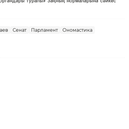
 органдары туралы» Заңның нормаларына сәйкес
аев
Сенат
Парламент
Ономастика
ті енді Назарбаевтың
мейді – Жарлық