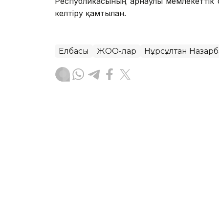
Республикасының арнаулы мемлекеттік
келтіру қамтылған.
Елбасы
ЖОО-лар
Нұрсұлтан Назарб
Руслан Ғаббасов
Авторлар
21:13, 24 Шілде 2023
Мемлекеттік күзет қызме
қауіпсіздігіне жауап бер