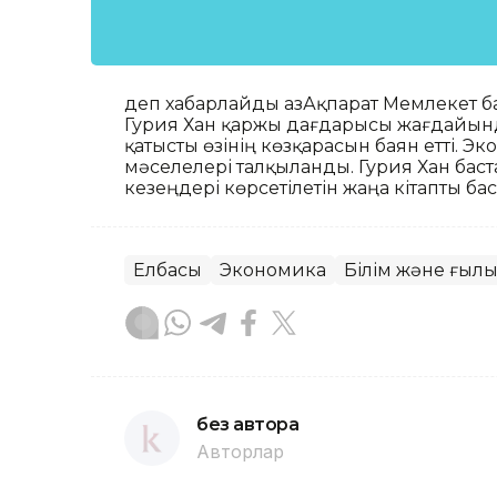
деп хабарлайды ҚазАқпарат Мемлекет б
Гурия Хан қаржы дағдарысы жағдайынд
қатысты өзінің көзқарасын баян етті. 
мәселелері талқыланды. Гурия Хан бас
кезеңдері көрсетілетін жаңа кітапты б
Елбасы
Экономика
Білім және ғыл
без автора
Авторлар