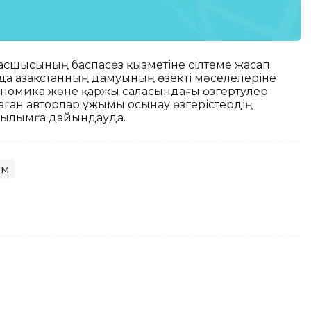
асшысының баспасөз қызметіне сілтеме жасап.
а Қазақстанның дамуының өзекті мәселелеріне
Экономика және қаржы саласындағы өзгертулер
таған авторлар ұжымы осынау өзгерістердің
асылымға дайындауда.
ым