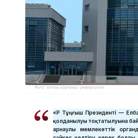
Фото: Ұлттық қорғаныс университеті
«ҚР Тұңғыш Президенті — Ел
қолданылуы тоқтатылуына бай
арнаулы мемлекеттік орган
сәйкес келтіру керек болды.