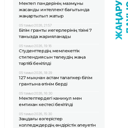
Мектеп пәндерінің мазмұны
жасанды интеллект бағытында
жаңартылып жатыр
05 тамыз 2026, 21:57
Білім гранты иегерлерінің тізімі 7
тамызда жарияланады
05 тамыз 2026, 19:16
Студенттердің мемлекеттік
стипендиясын төлеудің жаңа
тәртібі бекітілді
05 тамыз 2026, 18:29
127 мыңнан астам талапкер білім
грантына өтінім берді
05 тамыз 2026, 16:30
Мектептердегі каникул мен
емтихан кестесі бекітілді
05 тамыз 2026, 15:30
Заңдағы өзгерістер
колледждердің өндірістік әлеуетін