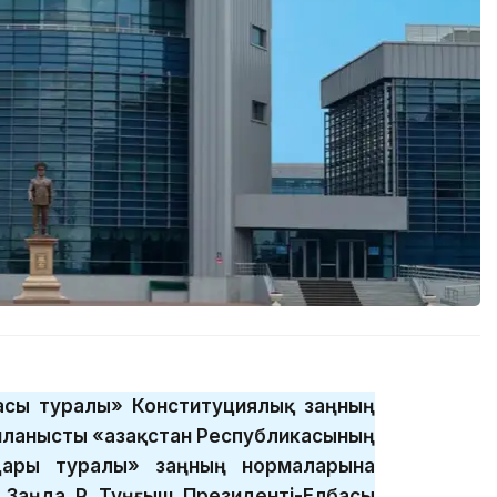
басы туралы» Конституциялық заңның
ланысты «Қазақстан Республикасының
дары туралы» заңның нормаларына
 Заңда ҚР Тұңғыш Президенті-Елбасы