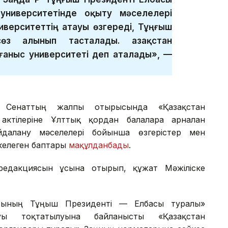
университетінде оқыту мәселелері
иверситеттің атауы өзгереді, Тұңғыш
өз алынып тасталады. Қазақстан
ғаныс университеті деп аталады», —
ін Сенаттың жалпы отырысында «Қазақстан
ктілеріне Ұлттық қордан балаларға арналған
далану мәселелері бойынша өзгерістер мен
келеген баптары
мақұлданбады
.
редакциясын ұсына отырып, құжат Мәжіліске
сының Тұңғыш Президенті — Елбасы туралы»
уы тоқтатылуына байланысты «Қазақстан