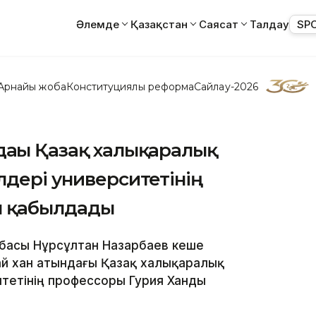
Әлемде
Қазақстан
Саясат
Талдау
SP
Арнайы жоба
Конституциялық реформа
Сайлау-2026
дағы Қазақ халықаралық
лдері университетінің
ы қабылдады
Елбасы Нұрсұлтан Назарбаев кеше
й хан атындағы Қазақ халықаралық
ситетінің профессоры Гурия Ханды