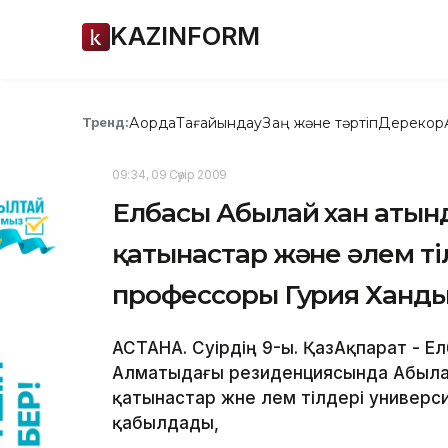
KAZINFORM
Ақорда
Тағайындау
Заң және тәртіп
Дерекқор
Тренд:
09:34, 09 Сәуір 2009
Елбасы Абылай хан атын
қатынастар және әлем ті
профессоры Гурия Ханд
АСТАНА. Сәуірдің 9-ы. ҚазАқпарат - 
Алматыдағы резиденциясында Абыла
қатынастар және әлем тілдері универ
қабылдады,