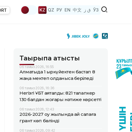
KZ
QZ
РУ
EN
中文
ق ز
ЎЗ
ORT
Тақырыпқа қатысты
06 тамыз 2026, 16:55
Алматыда 1 қыркүйектен бастап 8
жаңа мектеп қолданысқа беріледі
06 тамыз 2026, 16:36
Негізгі ҰБТ аяқталды: 821 талапкер
130 балдан жоғары нәтиже көрсетті
06 тамыз 2026, 12:43
2026-2027 оқу жылында қай салаға
грант көп бөлінді
06 тамыз 2026, 09:42