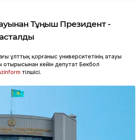
тауынан Тұңғыш Президент -
тасталды
ғы ұлттық қорғаныс университетінің атауы
ы отырысынан кейін депутат Бекбол
azinform
тілшісі.