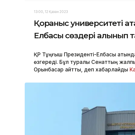
13:00, 12 Қазан 2023
Қорғаныс университеті а
Елбасы сөздері алынып 
ҚР Тұңғыш Президенті-Елбасы атында
өзгереді. Бұл туралы Сенаттың жалп
Орынбасар айтты, деп хабарлайды
K