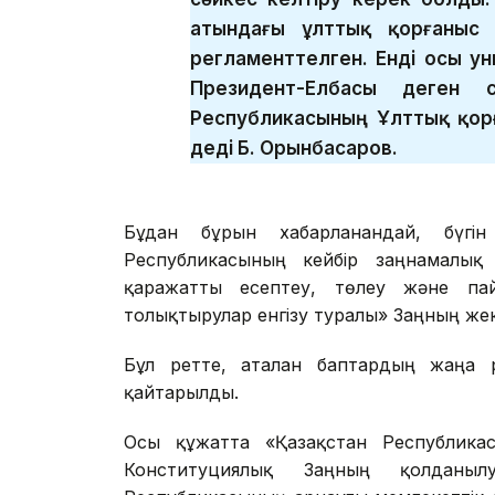
атындағы ұлттық қорғаныс 
регламенттелген. Енді осы ун
Президент-Елбасы деген с
Республикасының Ұлттық қор
деді Б. Орынбасаров.
Бұдан бұрын хабарланғандай, бүг
Республикасының кейбір заңнамалық а
қаражатты есептеу, төлеу және пай
толықтырулар енгізу туралы» Заңның же
Бұл ретте, аталған баптардың жаңа 
қайтарылды.
Осы құжатта «Қазақстан Республика
Конституциялық Заңның қолданыл