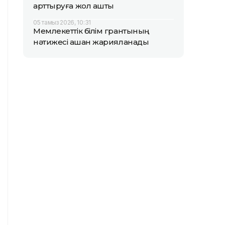
арттыруға жол ашты
05 тамыз 2026, 10:31
Мемлекеттік білім грантының
нәтижесі қашан жарияланады