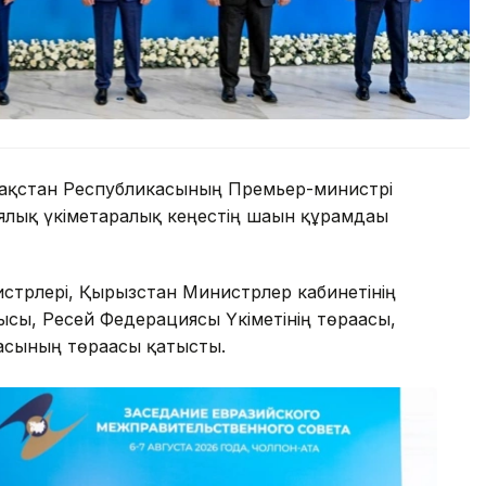
зақстан Республикасының Премьер-министрі
ялық үкіметаралық кеңестің шағын құрамдағы
стрлері, Қырғызстан Министрлер кабинетінің
ысы, Ресей Федерациясы Үкіметінің төрағасы,
сының төрағасы қатысты.