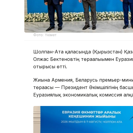
Фото: Үкімет
Шолпан-Ата қаласында (Қырғызстан) Қа
Олжас Бектеновтің төрағалығымен Еурази
отырысы өтті.
Жиынға Армения, Беларусь премьер-мини
төрағасы — Президент Әкімшілігінің басш
Еуразиялық экономикалық комиссия алқа