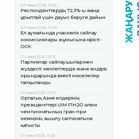
04 тамыз 2026, 16:55
Респонденттердің 72,3%-ы жаңа
Құрылтай үшін дауыс беруге дайын
03 тамыз 2026, 12:34
Ел аумағында учаскелік сайлау
комиссиялары жұмысына кірісті -
ОСК
01 тамыз 2026, 19:22
Партиялар сайлаушылармен
жүздесті: мектептерде және өндіріс
орындарында өзекті мәселелер
талқыланды
01 тамыз 2026, 13:50
Орталық Азия елдерінің
президенттері UIM F1H2O әлем
чемпионатының гран-при
кезеңінің ашылу салтанатына
қатысты
01 тамыз 2026, 11:26