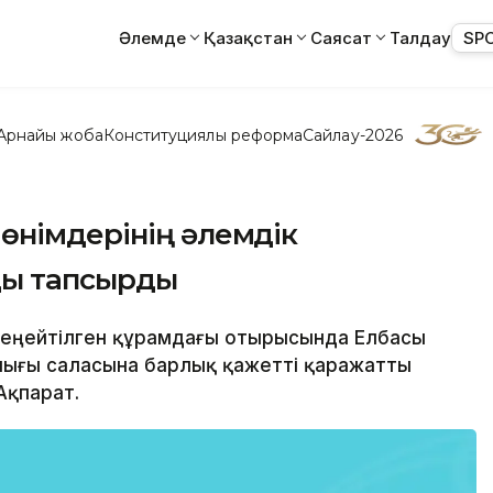
Әлемде
Қазақстан
Саясат
Талдау
SP
Арнайы жоба
Конституциялық реформа
Сайлау-2026
өнімдерінің әлемдік
ды тапсырды
ң кеңейтілген құрамдағы отырысында Елбасы
ығы саласына барлық қажетті қаражатты
Ақпарат.