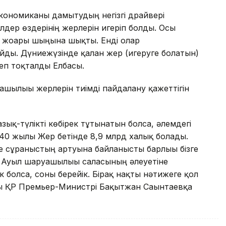
ономиканы дамытудың негізгі драйвері
лдер өздерінің жерлерін игеріп болды. Осы
ң жоғары шыңына шықты. Енді олар
айды. Дүниежүзінде қалған жер (игеруге болатын)
деп тоқталды Елбасы.
шылығы жерлерін тиімді пайдалану қажеттігін
азық-түлікті көбірек тұтынатын болса, әлемдегі
 2040 жылы Жер бетінде 8,9 млрд халық болады.
 сұраныстың артуына байланысты барлығы бізге
. Ауыл шаруашылығы саласының әлеуетіне
 болса, соны берейік. Бірақ нақты нәтижеге қол
сы ҚР Премьер-Министрі Бақытжан Сағынтаевқа