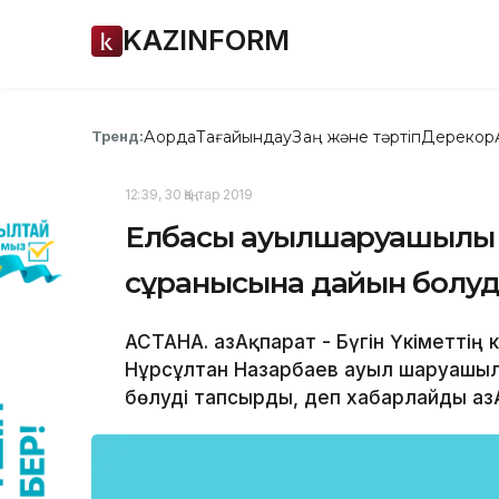
KAZINFORM
Ақорда
Тағайындау
Заң және тәртіп
Дерекқор
Тренд:
12:39, 30 Қаңтар 2019
Елбасы ауылшаруашылық 
сұранысына дайын болу
АСТАНА. ҚазАқпарат - Бүгін Үкіметті
Нұрсұлтан Назарбаев ауыл шаруашыл
бөлуді тапсырды, деп хабарлайды Қаз