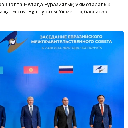
в Шолпан-Атада Еуразиялық үкіметаралық
 қатысты. Бұл туралы Үкіметтің баспасөз