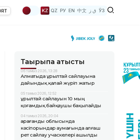
KZ
QZ
РУ
EN
中文
ق ز
ЎЗ
ORT
Тақырыпқа қатысты
06 тамыз 2026, 13:28
Алматыда Құрылтай сайлауына
дайындық қалай жүріп жатыр
05 тамыз 2026, 12:52
Құрылтай сайлауын 10 мың
қоғамдық байқаушы бақылайды
04 тамыз 2026, 20:04
Қарағанды облысында
кәсіпорындар аумағында алғаш
рет сайлау учаскелері ашылды