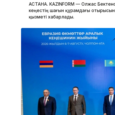
АСТАНА. KAZINFORM — Олжас Бектено
кеңестің шағын құрамдағы отырысына
қызметі хабарлады.