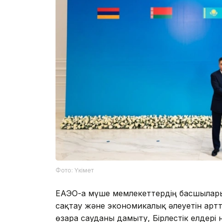
Фото: Үкімет
ЕАЭО-ға мүше мемлекеттердің басшылар
сақтау және экономикалық әлеуетін арт
өзара сауданы дамыту, Бірлестік елдері 