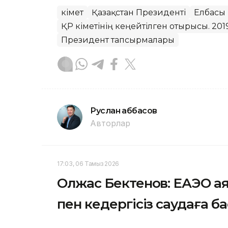
Үкімет
Қазақстан Президенті
Елбасы
ҚР Үкіметінің кеңейтілген отырысы. 20
Президент тапсырмалары
Руслан Ғаббасов
Авторлар
17:03, 06 Тамыз 2026
Олжас Бектенов: ЕАЭО а
пен кедергісіз саудаға б