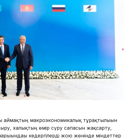
ы аймақтың макроэкономикалық тұрақтылығын
тыру, халықтың өмір сүру сапасын жақсарту,
нарығындағы кедергілерді жою жөнінде міндеттер