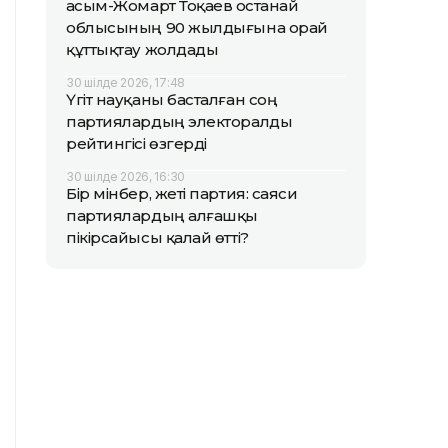
Қасым-Жомарт Тоқаев Қостанай
облысының 90 жылдығына орай
құттықтау жолдады
30 шілде 2026, 17:48
Үгіт науқаны басталған соң
партиялардың электоралды
рейтингісі өзгерді
30 шілде 2026, 16:30
Бір мінбер, жеті партия: саяси
партиялардың алғашқы
пікірсайысы қалай өтті?