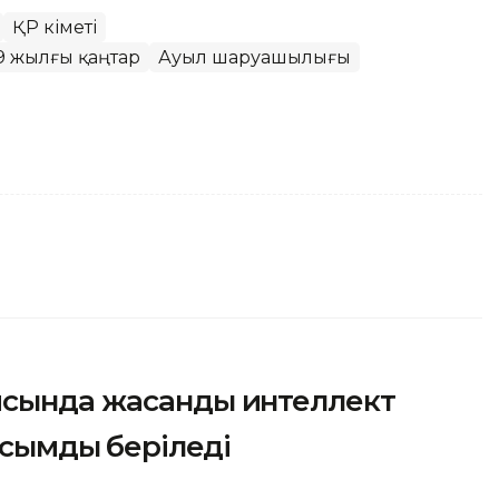
ҚР Үкіметі
19 жылғы қаңтар
Ауыл шаруашылығы
ясында жасанды интеллект
асымдық беріледі