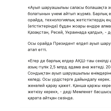
«Ауыл шаруашылығы саласы болашақта эк
болатынын үнемі айтып жүрміз. Барлық е
орайда, технологиялық жетістіктердің е
(егістіктерінде) бұдан жоғары өндіре алм
Қазақстан, Ресей, Украинада қалды», - 
Осы орайда Президент елдегі ауыл шаруа
атап өтті.
«Егер де барлық елдер АҚШ-тағы секілді 
азық-түлік 2,5 млрд адамға ғана жетеді.
Сондықтан ауыл шаруашылығы өнімдеріне
келеді. Осы үрдістерге дайындалу керек
жекелей қарау қажет. Қанша қаржы керек
жеткізу керек», - деді Мемлекет басшы
қарата айтқан сөзінде.