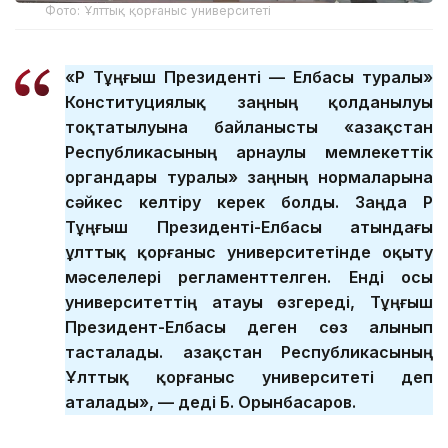
Фото: Ұлттық қорғаныс университеті
«ҚР Тұңғыш Президенті — Елбасы туралы»
Конституциялық заңның қолданылуы
тоқтатылуына байланысты «Қазақстан
Республикасының арнаулы мемлекеттік
органдары туралы» заңның нормаларына
сәйкес келтіру керек болды. Заңда ҚР
Тұңғыш Президенті-Елбасы атындағы
ұлттық қорғаныс университетінде оқыту
мәселелері регламенттелген. Енді осы
университеттің атауы өзгереді, Тұңғыш
Президент-Елбасы деген сөз алынып
тасталады. Қазақстан Республикасының
Ұлттық қорғаныс университеті деп
аталады», — деді Б. Орынбасаров.