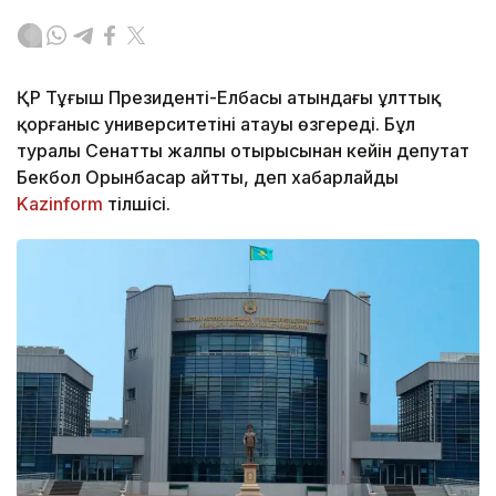
ҚР Тұңғыш Президенті-Елбасы атындағы ұлттық
қорғаныс университетінің атауы өзгереді. Бұл
туралы Сенаттың жалпы отырысынан кейін депутат
Бекбол Орынбасар айтты, деп хабарлайды
Kazinform
тілшісі.