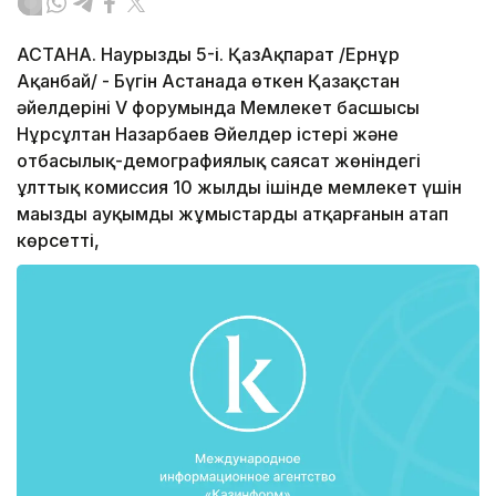
АСТАНА. Наурыздың 5-і. ҚазАқпарат /Ернұр
Ақанбай/ - Бүгін Астанада өткен Қазақстан
әйелдерінің V форумында Мемлекет басшысы
Нұрсұлтан Назарбаев Әйелдер істері және
отбасылық-демографиялық саясат жөніндегі
ұлттық комиссия 10 жылдың ішінде мемлекет үшін
маңызды ауқымды жұмыстарды атқарғанын атап
көрсетті,