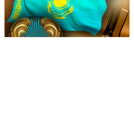
Жаңа өзгеріске сай, Мемлекеттік күзет қызметінің
(МКҚ) басты функциясы қатарынан ҚР Тұңғыш
Президенті - Елбасының қауіпсіздігін қамтамасыз
ету міндеті алынып тасталды.
«Міндеттері - Қазақстан Республикасы
Президентінің және басқа да күзетілетін