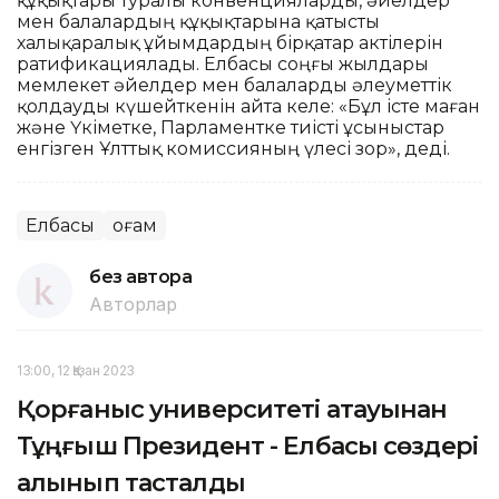
құқықтары туралы конвенцияларды, әйелдер
мен балалардың құқықтарына қатысты
халықаралық ұйымдардың бірқатар актілерін
ратификациялады. Елбасы соңғы жылдары
мемлекет әйелдер мен балаларды әлеуметтік
қолдауды күшейткенін айта келе: «Бұл істе маған
және Үкіметке, Парламентке тиісті ұсыныстар
енгізген Ұлттық комиссияның үлесі зор», деді.
Елбасы
Қоғам
без автора
Авторлар
13:00, 12 Қазан 2023
Қорғаныс университеті атауынан
Тұңғыш Президент - Елбасы сөздері
алынып тасталды