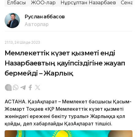
Елбасы
ЖОО-лар
Нұрсұлтан Назарбаев
Сенат
Руслан Ғаббасов
Авторлар
21:13, 24 Шілде 2023
Мемлекеттік күзет қызметі енді
Назарбаевтың қауіпсіздігіне жауап
бермейді – Жарлық
АСТАНА. ҚазАқпарат – Мемлекет басшысы Қасым-
Жомарт Тоқаев «ҚР Мемлекеттік күзет қызметі
жөніндегі ережені бекіту туралы» Жарлыққа қол
қойды, деп хабарлайды ҚазАқпарат тілшісі.