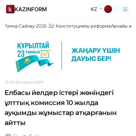
KAZINFORM
KZ
Сайлау-2026
Конституциялық реформа
Арнайы жо
Тренд:
13:45, 05 Наурыз 2009
Елбасы Әйелдер істері жөніндегі
ұлттық комиссия 10 жылда
ауқымды жұмыстар атқарғанын
айтты