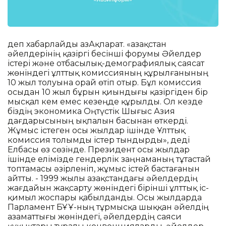
деп хабарлайды ҚазАқпарат. «Қазақстан
әйелдерінің қазіргі бесінші форумы Әйелдер
істері және отбасылық-демографиялық саясат
жөніндегі ұлттық комиссияның құрылғанының
10 жыл толуына орай өтіп отыр. Бұл комиссия
осыдан 10 жыл бұрын қиындығы қазіргіден бір
мысқал кем емес кезеңде құрылды. Ол кезде
біздің экономика Оңтүстік Шығыс Азия
дағдарысының ықпалын басынан өткерді.
Жұмыс істеген осы жылдар ішінде Ұлттық
комиссия толымды істер тындырды», деді
Елбасы өз сөзінде. Президент осы жылдар
ішінде елімізде гендерлік заңнаманың тұтастай
топтамасы әзірленіп, жұмыс істей бастағанын
айтты. - 1999 жылы Қазақстандағы әйелдердің
жағдайын жақсарту жөніндегі бірінші ұлттық іс-
қимыл жоспары қабылданды. Осы жылдарда
Парламент БҰҰ-ның тұрмысқа шыққан әйелдің
азаматтығы жөніндегі, әйелдердің саяси