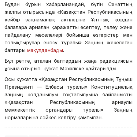
Бұдан бұрын хабарланғандай, бүгін Сенаттың
жалпы отырысында «Қазақстан Республикасының
кейбір заңнамалық актілеріне Ұлттық қордан
балаларға арналған қаражатты есептеу, төлеу және
пайдалану мәселелері бойынша өзгерістер мен
толықтырулар енгізу туралы» Заңның жекелеген
баптары
мақұлданбады
.
Бұл ретте, аталған баптардың жаңа редакциясын
ұсына отырып, құжат Мәжіліске қайтарылды.
Осы құжатта «Қазақстан Республикасының Тұңғыш
Президенті — Елбасы туралы» Конституциялық
Заңның қолданылуы тоқтатылуына байланысты
«Қазақстан Республикасының арнаулы
мемлекеттік органдары туралы» Заңның
нормаларына сәйкес келтіру қамтылған.