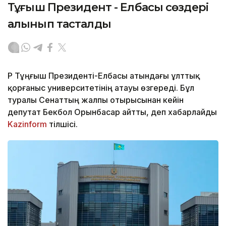
Тұңғыш Президент - Елбасы сөздері
алынып тасталды
ҚР Тұңғыш Президенті-Елбасы атындағы ұлттық
қорғаныс университетінің атауы өзгереді. Бұл
туралы Сенаттың жалпы отырысынан кейін
депутат Бекбол Орынбасар айтты, деп хабарлайды
Kazinform
тілшісі.