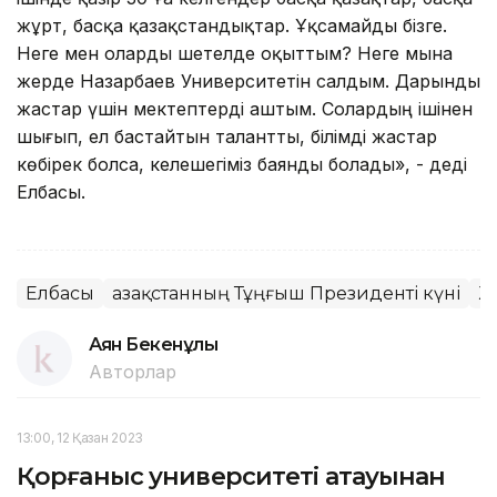
жұрт, басқа қазақстандықтар. Ұқсамайды бізге.
Неге мен оларды шетелде оқыттым? Неге мына
жерде Назарбаев Университетін салдым. Дарынды
жастар үшін мектептерді аштым. Солардың ішінен
шығып, ел бастайтын талантты, білімді жастар
көбірек болса, келешегіміз баянды болады», - деді
Елбасы.
Елбасы
Қазақстанның Тұңғыш Президенті күні
Ж
Аян Бекенұлы
Авторлар
13:00, 12 Қазан 2023
Қорғаныс университеті атауынан