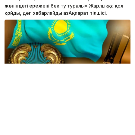
жөніндегі ережені бекіту туралы» Жарлыққа қол
қойды, деп хабарлайды ҚазАқпарат тілшісі.
Жаңа өзгеріске сай, Мемлекеттік күзет қызметінің
(МКҚ) басты функциясы қатарынан ҚР Тұңғыш
Президенті - Елбасының қауіпсіздігін қамтамасыз