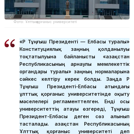
Фото: Ұлттық қорғаныс университеті
«ҚР Тұңғыш Президенті — Елбасы туралы»
Конституциялық заңның қолданылуы
тоқтатылуына байланысты «Қазақстан
Республикасының арнаулы мемлекеттік
органдары туралы» заңның нормаларына
сәйкес келтіру керек болды. Заңда ҚР
Тұңғыш Президенті-Елбасы атындағы
ұлттық қорғаныс университетінде оқыту
мәселелері регламенттелген. Енді осы
университеттің атауы өзгереді, Тұңғыш
Президент-Елбасы деген сөз алынып
тасталады. Қазақстан Республикасының
Ұлттық қорғаныс университеті деп