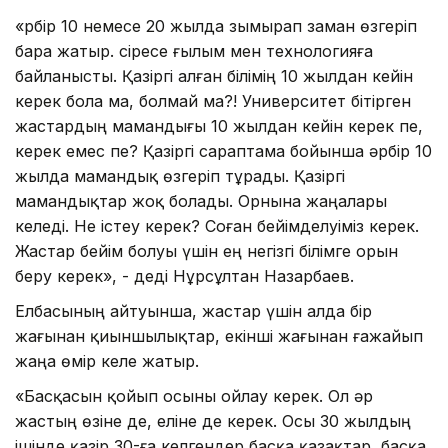
«Әрбір 10 немесе 20 жылда зымырап заман өзгеріп
бара жатыр. Әсіресе ғылым мен технологияға
байланысты. Қазіргі алған білімің 10 жылдан кейін
керек бола ма, болмай ма?! Университет бітірген
жастардың мамандығы 10 жылдан кейін керек пе,
керек емес пе? Қазіргі сараптама бойынша әрбір 10
жылда мамандық өзгеріп тұрады. Қазіргі
мамандықтар жоқ болады. Орнына жаңалары
келеді. Не істеу керек? Соған бейімделуіміз керек.
Жастар бейім болуы үшін ең негізгі білімге орын
беру керек», - деді Нұрсұлтан Назарбаев.
Елбасының айтуынша, жастар үшін алда бір
жағынан қиыншылықтар, екінші жағынан ғажайып
жаңа өмір келе жатыр.
«Басқасын қойып осыны ойлау керек. Ол әр
жастың өзіне де, еліне де керек. Осы 30 жылдың
ішінде қазір 30-ға келгендер басқа қазақтар, басқа