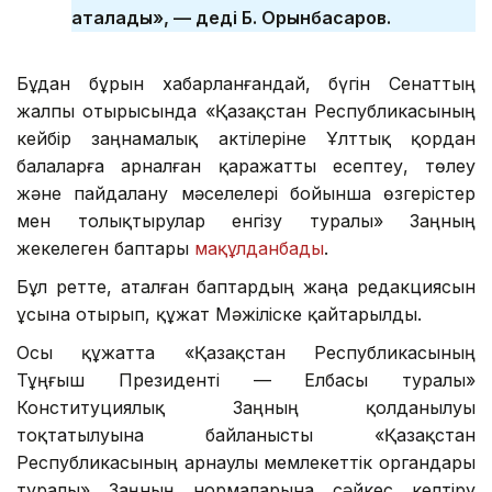
аталады», — деді Б. Орынбасаров.
Бұдан бұрын хабарланғандай, бүгін Сенаттың
жалпы отырысында «Қазақстан Республикасының
кейбір заңнамалық актілеріне Ұлттық қордан
балаларға арналған қаражатты есептеу, төлеу
және пайдалану мәселелері бойынша өзгерістер
мен толықтырулар енгізу туралы» Заңның
жекелеген баптары
мақұлданбады
.
Бұл ретте, аталған баптардың жаңа редакциясын
ұсына отырып, құжат Мәжіліске қайтарылды.
Осы құжатта «Қазақстан Республикасының
Тұңғыш Президенті — Елбасы туралы»
Конституциялық Заңның қолданылуы
тоқтатылуына байланысты «Қазақстан
Республикасының арнаулы мемлекеттік органдары
туралы» Заңның нормаларына сәйкес келтіру