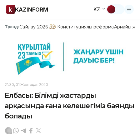
KAZINFORM
KZ
Сайлау-2026
Конституциялық реформа
Арнайы жо
Тренд:
21:30, 01 Желтоқсан 2020
Елбасы: Білімді жастардың
арқасында ғана келешегіміз баянды
болады