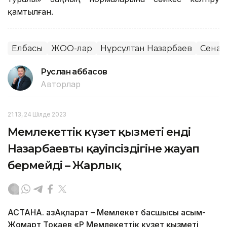
қамтылған.
Елбасы
ЖОО-лар
Нұрсұлтан Назарбаев
Сенат
Руслан Ғаббасов
Авторлар
21:13, 24 Шілде 2023
Мемлекеттік күзет қызметі енді
Назарбаевтың қауіпсіздігіне жауап
бермейді – Жарлық
АСТАНА. ҚазАқпарат – Мемлекет басшысы Қасым-
Жомарт Тоқаев «ҚР Мемлекеттік күзет қызметі