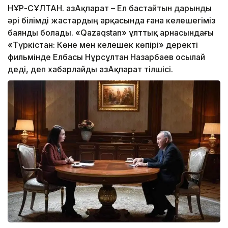
НҰР-СҰЛТАН. ҚазАқпарат – Ел бастайтын дарынды
әрі білімді жастардың арқасында ғана келешегіміз
баянды болады. «Qazaqstan» ұлттық арнасындағы
«Түркістан: Көне мен келешек көпірі» деректі
фильмінде Елбасы Нұрсұлтан Назарбаев осылай
деді, деп хабарлайды ҚазАқпарат тілшісі.