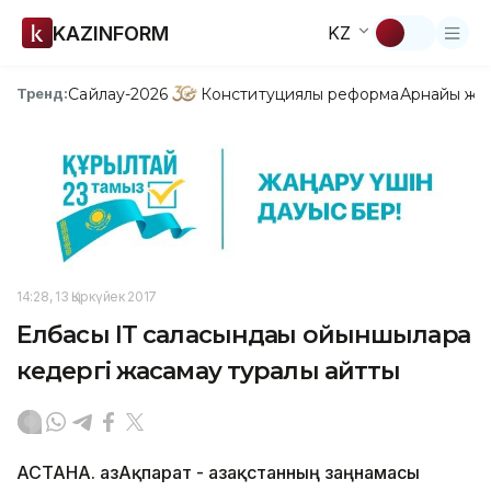
KAZINFORM
KZ
Сайлау-2026
Конституциялық реформа
Арнайы жо
Тренд:
14:28, 13 Қыркүйек 2017
Елбасы ІТ саласындағы ойыншыларға
кедергі жасамау туралы айтты
АСТАНА. ҚазАқпарат - Қазақстанның заңнамасы