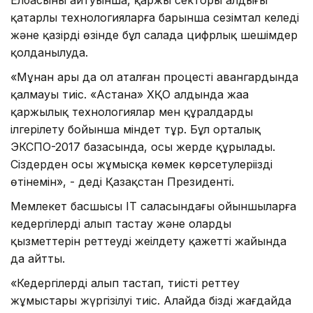
қатарлы технологияларға барынша сезімтал келеді
және қазірдің өзінде бұл салада цифрлық шешімдер
қолданылуда.
«Мұнан ары да ол аталған процестің авангардында
қалмауы тиіс. «Астана» ХҚО алдында жаңа
қаржылық технологиялар мен құралдарды
ілгерілету бойынша міндет тұр. Бұл орталық
ЭКСПО-2017 базасында, осы жерде құрылады.
Сіздерден осы жұмысқа көмек көрсетулеріңізді
өтінемін», - деді Қазақстан Президенті.
Мемлекет басшысы ІТ саласындағы ойыншыларға
кедергілерді алып тастау және олардың
қызметтерін реттеуді жеңілдету қажетті жайында
да айтты.
«Кедергілерді алып тастап, тиісті реттеу
жұмыстары жүргізілуі тиіс. Алайда біздің жағдайда