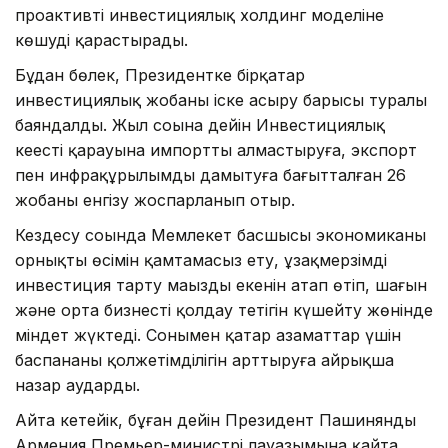
проактивті инвестициялық холдинг моделіне
көшуді қарастырады.
Бұдан бөлек, Президентке бірқатар
инвестициялық жобаны іске асыру барысы туралы
баяндалды. Жыл соңына дейін Инвестициялық
кеңестің қарауына импортты алмастыруға, экспорт
пен инфрақұрылымды дамытуға бағытталған 26
жобаны енгізу жоспарланып отыр.
Кездесу соңында Мемлекет басшысы экономиканың
орнықты өсімін қамтамасыз ету, ұзақмерзімді
инвестиция тарту маңызды екенін атап өтіп, шағын
және орта бизнесті қолдау тетігін күшейту жөнінде
міндет жүктеді. Сонымен қатар азаматтар үшін
баспананың қолжетімділігін арттыруға айрықша
назар аударды.
Айта кетейік, бұған дейін Президент Пашинянды
Армения Премьер-министрі лауазымына қайта