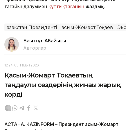
тағайындалуымен
құттықтағанын
жаздық.
Қазақстан Президенті
Қасым-Жомарт Тоқаев
Экон
Бақытгүл Абайқызы
Авторлар
12:24, 05 Тамыз 2026
Қасым-Жомарт Тоқаевтың
таңдаулы сөздерінің жинағы жарық
көрді
АСТАНА. KAZINFORM – Президент Қасым-Жомарт