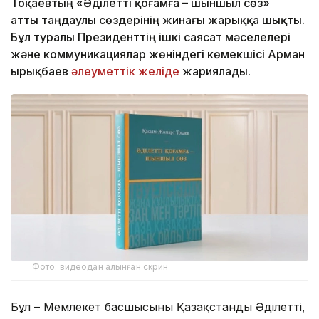
Тоқаевтың «Әділетті қоғамға – шыншыл сөз»
атты таңдаулы сөздерінің жинағы жарыққа шықты.
Бұл туралы Президенттің ішкі саясат мәселелері
және коммуникациялар жөніндегі көмекшісі Арман
Қырықбаев
әлеуметтік желіде
жариялады.
Фото: видеодан алынған скрин
Бұл – Мемлекет басшысының Қазақстанды Әділетті,