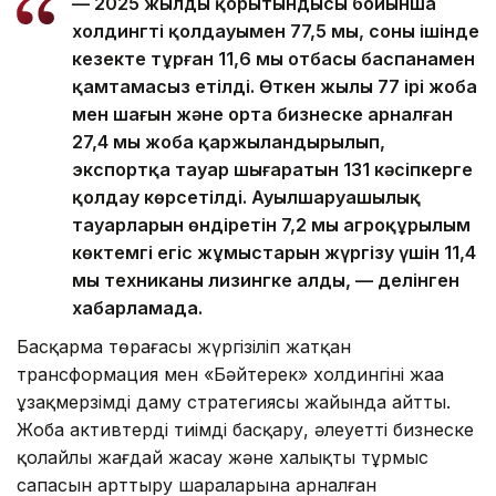
— 2025 жылдың қорытындысы бойынша
холдингтің қолдауымен 77,5 мың, соның ішінде
кезекте тұрған 11,6 мың отбасы баспанамен
қамтамасыз етілді. Өткен жылы 77 ірі жоба
мен шағын және орта бизнеске арналған
27,4 мың жоба қаржыландырылып,
экспортқа тауар шығаратын 131 кәсіпкерге
қолдау көрсетілді. Ауылшаруашылық
тауарларын өндіретін 7,2 мың агроқұрылым
көктемгі егіс жұмыстарын жүргізу үшін 11,4
мың техниканы лизингке алды, — делінген
хабарламада.
Басқарма төрағасы жүргізіліп жатқан
трансформация мен «Бәйтерек» холдингінің жаңа
ұзақмерзімді даму стратегиясы жайында айтты.
Жоба активтерді тиімді басқару, әлеуетті бизнеске
қолайлы жағдай жасау және халықтың тұрмыс
сапасын арттыру шараларына арналған