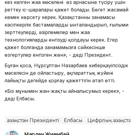
кез келген жаңа мәселені өз арнасына түсіру үшін
реттеу іс-шаралары қажет болады. Бөгет жасамай
көмек көрсету керек. Қазақстанның заңнамасы
кәсіпкерлік бастамаларды ынталандырып, ғылыми
зерттеулерді, әзірлемелер мен жаңа
технологияларды енгізуді қолдауы керек. Егер
қажет болғанда заңнамамызға сәйкесінше
өзгертулер енгізген жөн», - деді Президент.
Бұған қоса, Нұрсұлтан Назарбаев киберқауіпсіздік
мәселесін де ойластыру, ақпараттық жүйені
лайықты деңгейде қорғау қажеттігін атап өтті.
«Біз мұнымен жан-жақты айналысумыз керек», -
деді Елбасы.
Қазақстан Президенті
Елбасы
Цифрлық Қазақстан
Марлан Жиембай