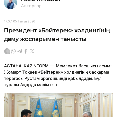
Авторлар
17:07, 05 Тамыз 2026
Президент «Бәйтерек» холдингінің
даму жоспарымен танысты
АСТАНА. KAZINFORM — Мемлекет басшысы Қасым-
Жомарт Тоқаев «Бәйтерек» холдингінің басқарма
төрағасы Рустам Қарағойшинді қабылдады. Бұл
туралы Ақорда мәлім етті.