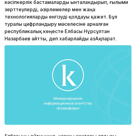
кәсіпкерлік бастамаларды ынталандырып, ғылыми
зерттеулерді, әзірлемелер мен жаңа
технологияларды енгізуді қолдауы қажет. Бұл
туралы цифрландыру мәселесіне арналған
республикалық кеңесте Елбасы Нұрсұлтан
Назарбаев айтты, деп хабарлайды ҚазАқпарат.
Елбасының айтуынша, қаржы секторы алдыңғы