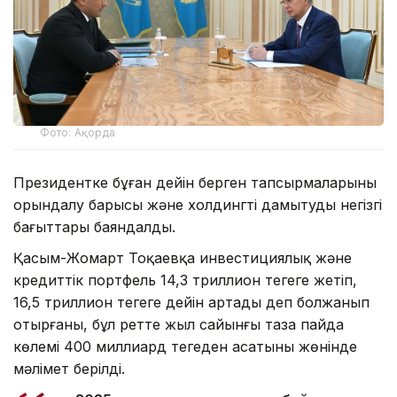
Фото: Ақорда
Президентке бұған дейін берген тапсырмаларының
орындалу барысы және холдингті дамытудың негізгі
бағыттары баяндалды.
Қасым-Жомарт Тоқаевқа инвестициялық және
кредиттік портфель 14,3 триллион теңгеге жетіп,
16,5 триллион теңгеге дейін артады деп болжанып
отырғаны, бұл ретте жыл сайынғы таза пайда
көлемі 400 миллиард теңгеден асатыны жөнінде
мәлімет берілді.