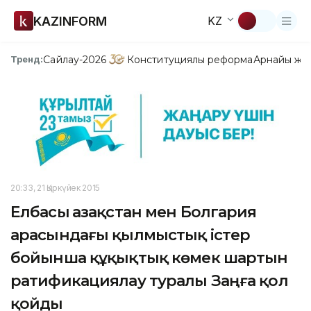
KAZINFORM
KZ
Сайлау-2026
Конституциялық реформа
Арнайы жо
Тренд:
20:33, 21 Қыркүйек 2015
Елбасы Қазақстан мен Болгария
арасындағы қылмыстық істер
бойынша құқықтық көмек шартын
ратификациялау туралы Заңға қол
қойды