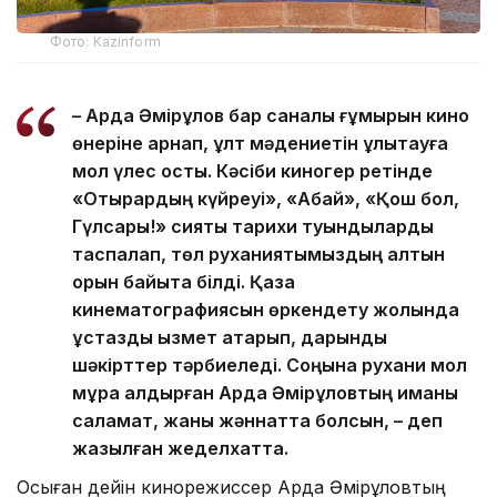
Фото: Kazinform
– Ардақ Әмірқұлов бар саналы ғұмырын кино
өнеріне арнап, ұлт мәдениетін ұлықтауға
мол үлес қосты. Кәсіби киногер ретінде
«Отырардың күйреуі», «Абай», «Қош бол,
Гүлсары!» сияқты тарихи туындыларды
таспалап, төл руханиятымыздың алтын
қорын байыта білді. Қазақ
кинематографиясын өркендету жолында
ұстаздық қызмет атқарып, дарынды
шәкірттер тәрбиеледі. Соңына рухани мол
мұра қалдырған Ардақ Әмірқұловтың иманы
саламат, жаны жәннатта болсын, – деп
жазылған жеделхатта.
Осыған дейін кинорежиссер Ардақ Әмірқұловтың