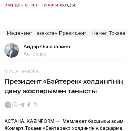
өмірден өткені туралы
жаздық.
Мәдениет
Қазақстан Президенті
Кемел Тоқаев
Айдар Оспаналиев
Авторлар
17:07, 05 Тамыз 2026
Президент «Бәйтерек» холдингінің
даму жоспарымен танысты
АСТАНА. KAZINFORM — Мемлекет басшысы Қасым-
Жомарт Тоқаев «Бәйтерек» холдингінің басқарма