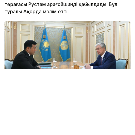
төрағасы Рустам Қарағойшинді қабылдады. Бұл
туралы Ақорда мәлім етті.
Фото: Ақорда
Президентке бұған дейін берген
тапсырмаларының орындалу барысы және
холдингті дамытудың негізгі бағыттары баяндалды.