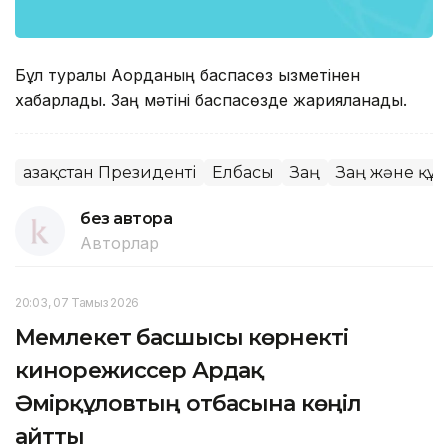
Бұл туралы Ақорданың баспасөз қызметінен
хабарлады. Заң мәтіні баспасөзде жарияланады.
Қазақстан Президенті
Елбасы
Заң
Заң және құ
без автора
Авторлар
20:03, 07 Тамыз 2026
Мемлекет басшысы көрнекті
кинорежиссер Ардақ
Әмірқұловтың отбасына көңіл
айтты