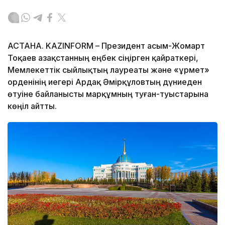
АСТАНА. KAZINFORM – Президент Қасым-Жомарт
Тоқаев Қазақстанның еңбек сіңірген қайраткері,
Мемлекеттік сыйлықтың лауреаты және «Құрмет»
орденінің иегері Ардақ Әмірқұловтың дүниеден
өтуіне байланысты марқұмның туған-туыстарына
көңіл айтты.