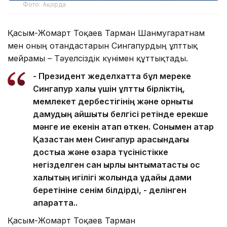
Фото: Ақорда
Қасым-Жомарт Тоқаев Тарман Шанмугаратнам
мен оның отандастарын Сингапурдың ұлттық
мейрамы – Тәуелсіздік күнімен құттықтады.
- Президент жеделхатта бұл мереке
Сингапур халқы үшін ұлттық бірліктің,
мемлекет дербестігінің және орнықты
дамудың айшықты белгісі ретінде ерекше
мәнге ие екенін атап өткен. Сонымен қатар
Қазақстан мен Сингапур арасындағы
достыққа және өзара түсіністікке
негізделген сан қырлы ынтымақтастық қос
халықтың игілігі жолында ұдайы дами
беретініне сенім білдірді, - делінген
ақпаратта..
Қасым-Жомарт Тоқаев Тарман