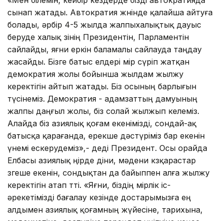
сынап жатады. Автократия жөнінде қалайша айтуға
болады, әрбір 4-5 жылда жалпыхалықтық дауыс
беруде халық өзінің Президентін, Парламентін
сайлайды, яғни еркін баламалы сайлауда таңдау
жасайды. Бізге батыс елдері өмір сүріп жатқан
демократия жолы бойынша жылдам жылжу
керектігін айтып жатады. Біз осының барлығын
түсінеміз. Демократия - адамзаттың дамуының
жалпы даңғыл жолы, біз солай жылжып келеміз.
Алайда біз азиялық қоғам екенімізді, сондай-ақ
батысқа қарағанда, ерекше дәстүріміз бар екенін
үнемі ескерудеміз»,- деді Президент. Осы орайда
Елбасы азиялық өңірде діни, мәдени көзқарастар
өзгеше екенін, сондықтан да байыппен алға жылжу
керектігін атап өтті. «Яғни, біздің өмірлік іс-
әрекетімізді бағалау кезінде достарымызға ең
алдымен азиялық қоғамның жүйесіне, тарихына,