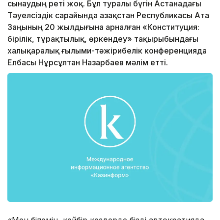
сынаудың реті жоқ. Бұл туралы бүгін Астанадағы
Тәуелсіздік сарайында Қазақстан Республикасы Ата
Заңының 20 жылдығына арналған «Конституция:
бірілік, тұрақтылық, өркендеу» тақырыбындағы
халықаралық ғылыми-тәжірибелік конференцияда
Елбасы Нұрсұлтан Назарбаев мәлім етті.
«Мен білемін, кейбір кездерде бізді автократияда