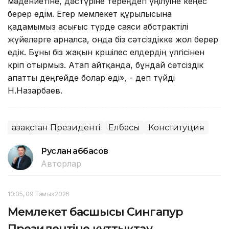
мәдениетіне, дәстүріне тереңдеп үңілуіне кеңес
берер едім. Егер мемлекет құрылысына
қадамымыз асығыс түрде саяси абстрактілі
жүйелерге арналса, онда біз сәтсіздікке жол берер
едік. Бұны біз жақын көршілес елдердің үлгісінен
көріп отырмыз. Атап айтқанда, бұндай сәтсіздік
апатты деңгейде болар еді», - деп түйді
Н.Назарбаев.
Қазақстан Президенті
Елбасы
Конституция
Руслан Ғаббасов
Авторлар
10:05, 09 Тамыз 2026
Мемлекет басшысы Сингапур
Президентіне құттықтау