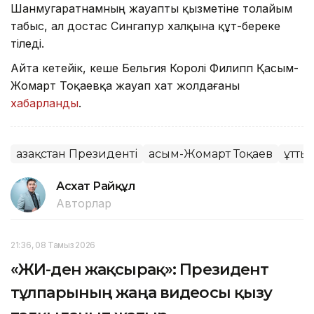
Шанмугаратнамның жауапты қызметіне толайым
табыс, ал достас Сингапур халқына құт-береке
тіледі.
Айта кетейік, кеше Бельгия Королі Филипп Қасым-
Жомарт Тоқаевқа жауап хат жолдағаны
хабарланды
.
Қазақстан Президенті
Қасым-Жомарт Тоқаев
Құтты
Асхат Райқұл
Авторлар
21:36, 08 Тамыз 2026
«ЖИ-ден жақсырақ»: Президент
тұлпарының жаңа видеосы қызу