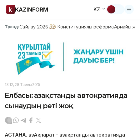
KAZINFORM
KZ
Сайлау-2026
Конституциялық реформа
Арнайы жо
Тренд:
13:12, 28 Тамыз 2015
Елбасы: Қазақстанды автократияда
сынаудың реті жоқ
АСТАНА. ҚазАқпарат - Қазақстанды автократияда