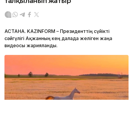
талқыланып жатыр
АСТАНА. KAZINFORM – Президенттің сүйікті
сәйгүлігі Ақжанның кең далада желіген жаңа
видеосы жарияланды.
Фото: видеодан алынған скрин