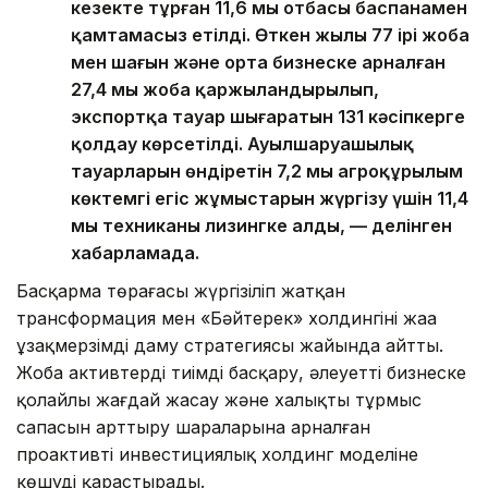
кезекте тұрған 11,6 мың отбасы баспанамен
қамтамасыз етілді. Өткен жылы 77 ірі жоба
мен шағын және орта бизнеске арналған
27,4 мың жоба қаржыландырылып,
экспортқа тауар шығаратын 131 кәсіпкерге
қолдау көрсетілді. Ауылшаруашылық
тауарларын өндіретін 7,2 мың агроқұрылым
көктемгі егіс жұмыстарын жүргізу үшін 11,4
мың техниканы лизингке алды, — делінген
хабарламада.
Басқарма төрағасы жүргізіліп жатқан
трансформация мен «Бәйтерек» холдингінің жаңа
ұзақмерзімді даму стратегиясы жайында айтты.
Жоба активтерді тиімді басқару, әлеуетті бизнеске
қолайлы жағдай жасау және халықтың тұрмыс
сапасын арттыру шараларына арналған
проактивті инвестициялық холдинг моделіне
көшуді қарастырады.