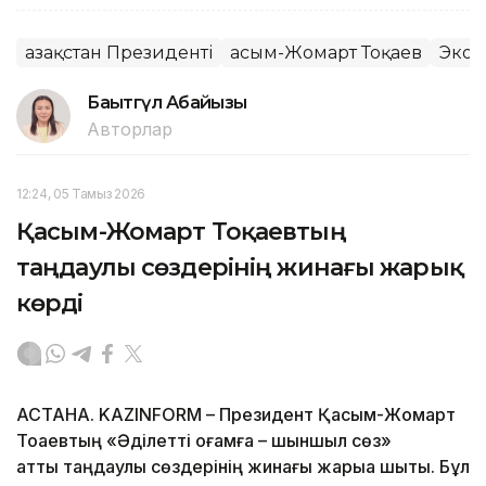
Қазақстан Президенті
Қасым-Жомарт Тоқаев
Экон
Бақытгүл Абайқызы
Авторлар
12:24, 05 Тамыз 2026
Қасым-Жомарт Тоқаевтың
таңдаулы сөздерінің жинағы жарық
көрді
АСТАНА. KAZINFORM – Президент Қасым-Жомарт
Тоқаевтың «Әділетті қоғамға – шыншыл сөз»
атты таңдаулы сөздерінің жинағы жарыққа шықты. Бұл