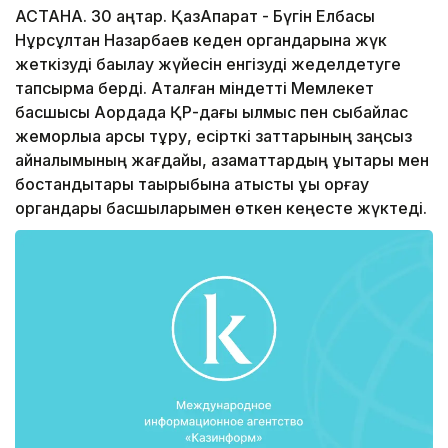
АСТАНА. 30 қаңтар. ҚазАқпарат - Бүгін Елбасы
Нұрсұлтан Назарбаев кеден органдарына жүк
жеткізуді бақылау жүйесін енгізуді жеделдетуге
тапсырма берді. Аталған міндетті Мемлекет
басшысы Ақордада ҚР-дағы қылмыс пен сыбайлас
жемқорлыққа қарсы тұру, есірткі заттарының заңсыз
айналымының жағдайы, азаматтардың құқықтары мен
бостандықтары тақырыбына қатысты құқық қорғау
органдары басшыларымен өткен кеңесте жүктеді.