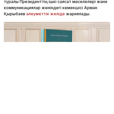
туралы Президенттің ішкі саясат мәселелері және
коммуникациялар жөніндегі көмекшісі Арман
Қырықбаев
әлеуметтік желіде
жариялады.
Фото: видеодан алынған скрин
Бұл – Мемлекет басшысының Қазақстанды Әділетті,
Қауіпсіз және Өркендеген елге айналдыруды
көздеген ұлы мұратының сөзбен көмкерілген