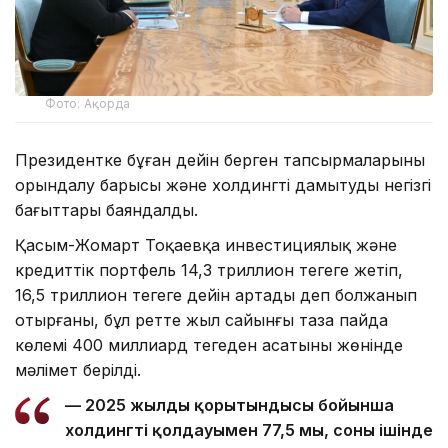
Фото: Ақорда
Президентке бұған дейін берген тапсырмаларының
орындалу барысы және холдингті дамытудың негізгі
бағыттары баяндалды.
Қасым-Жомарт Тоқаевқа инвестициялық және
кредиттік портфель 14,3 триллион теңгеге жетіп,
16,5 триллион теңгеге дейін артады деп болжанып
отырғаны, бұл ретте жыл сайынғы таза пайда
көлемі 400 миллиард теңгеден асатыны жөнінде
мәлімет берілді.
— 2025 жылдың қорытындысы бойынша
холдингтің қолдауымен 77,5 мың, соның ішінде