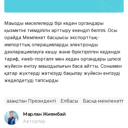
Маңызды мәселелердің бірі кеден органдары
қызметінің тиімділігін арттыру екендігі белгілі. Осы
орайда Мемлекет басшысы экспорттық-
импорттық операцияларды электронды
декларациялауға көшу және біріктірілген кедендік
тариф, «web-портал» мен кеден органдары шлюзі
жүйесін енгізу маңыздылығын баса айтты. Сонымен
қатар жүктерді жеткізуді бақылау жүйесін енгізуді
жеделдетуді тапсырды
Қазақстан Президенті
Елбасы
Басқа мемлекеттік
Марлан Жиембай
Авторлар