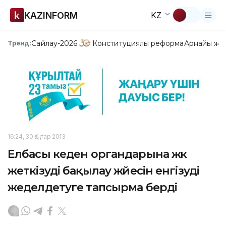
KAZINFORM
KZ
Сайлау-2026
Конституциялық реформа
Арнайы жо
Тренд:
16:24, 30 Қаңтар 2013
Елбасы кеден органдарына жүк
жеткізуді бақылау жүйесін енгізуді
жеделдетуге тапсырма берді