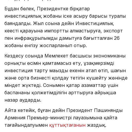
Бұдан бөлек, Президентке бірқатар
инвестициялық жобаны іске асыру барысы туралы
баяндалды. Жыл соңына дейін Инвестициялық
кеңестің қарауына импортты алмастыруға, экспорт
пен инфрақұрылымды дамытуға бағытталған 26
жобаны енгізу жоспарланып отыр.
Кездесу соңында Мемлекет басшысы экономиканың
орнықты өсімін қамтамасыз ету, ұзақмерзімді
инвестиция тарту маңызды екенін атап өтіп, шағын
және орта бизнесті қолдау тетігін күшейту жөнінде
міндет жүктеді. Сонымен қатар азаматтар үшін
баспананың қолжетімділігін арттыруға айрықша
назар аударды.
Айта кетейік, бұған дейін Президент Пашинянды
Армения Премьер-министрі лауазымына қайта
тағайындалуымен
құттықтағанын
жаздық.