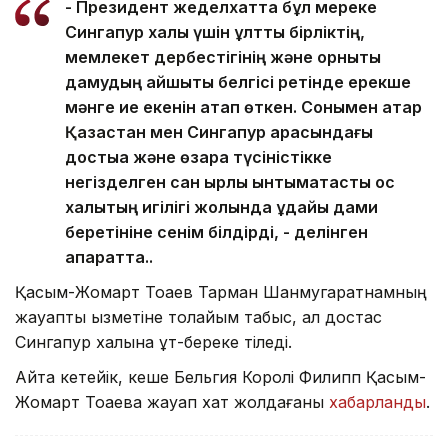
- Президент жеделхатта бұл мереке
Сингапур халқы үшін ұлттық бірліктің,
мемлекет дербестігінің және орнықты
дамудың айшықты белгісі ретінде ерекше
мәнге ие екенін атап өткен. Сонымен қатар
Қазақстан мен Сингапур арасындағы
достыққа және өзара түсіністікке
негізделген сан қырлы ынтымақтастық қос
халықтың игілігі жолында ұдайы дами
беретініне сенім білдірді, - делінген
ақпаратта..
Қасым-Жомарт Тоқаев Тарман Шанмугаратнамның
жауапты қызметіне толайым табыс, ал достас
Сингапур халқына құт-береке тіледі.
Айта кетейік, кеше Бельгия Королі Филипп Қасым-
Жомарт Тоқаевқа жауап хат жолдағаны
хабарланды
.