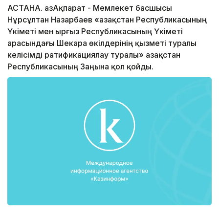
АСТАНА. ҚазАқпарат - Мемлекет басшысы
Нұрсұлтан Назарбаев «Қазақстан Республикасының
Үкіметі мен Қырғыз Республикасының Үкіметі
арасындағы Шекара өкілдерінің қызметі туралы
келісімді ратификациялау туралы» Қазақстан
Республикасының Заңына қол қойды.