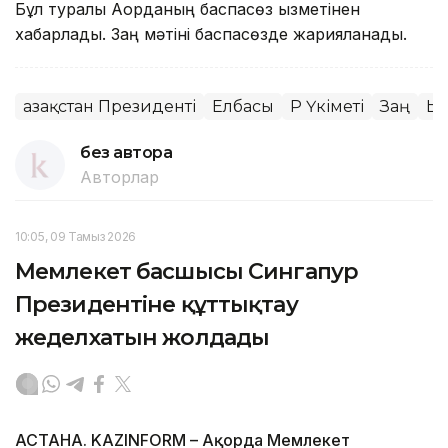
Бұл туралы Ақорданың баспасөз қызметінен
хабарлады. Заң мәтіні баспасөзде жарияланады.
Қазақстан Президенті
Елбасы
ҚР Үкіметі
Заң
Ық
без автора
Авторлар
10:05, 09 Тамыз 2026
Мемлекет басшысы Сингапур
Президентіне құттықтау
жеделхатын жолдады
АСТАНА. KAZINFORM – Ақорда Мемлекет