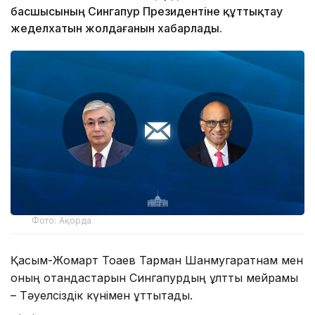
басшысының Сингапур Президентіне құттықтау
жеделхатын жолдағанын хабарлады.
Фото: Ақорда
Қасым-Жомарт Тоқаев Тарман Шанмугаратнам мен
оның отандастарын Сингапурдың ұлттық мейрамы
– Тәуелсіздік күнімен құттықтады.