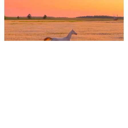
Фото: видеодан алынған скрин
Ақжан – өте сирек кездесетін қылаңбоз түсті жылқы.
Ғанатлы және Табыс деген түрікменнің таза қанды
ақалтекесінен туған. Мұндай қылаңбоз түкті жылқы
Ақалтеке тұқымының өз ішінде 3 пайызға жетпейді.
Сол себепті әлемде де,
әлеуметтік желіде
де
Ақжанның даңқы кең тарады.