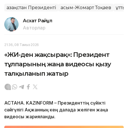
Қазақстан Президенті
Қасым-Жомарт Тоқаев
Құтты
Асхат Райқұл
Авторлар
21:36, 08 Тамыз 2026
«ЖИ-ден жақсырақ»: Президент
тұлпарының жаңа видеосы қызу
талқыланып жатыр
АСТАНА. KAZINFORM – Президенттің сүйікті
сәйгүлігі Ақжанның кең далада желіген жаңа
видеосы жарияланды.