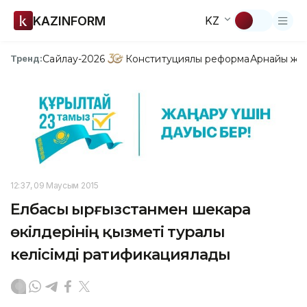
KAZINFORM
KZ
Сайлау-2026
Конституциялық реформа
Арнайы жо
Тренд:
12:37, 09 Маусым 2015
Елбасы Қырғызстанмен шекара
өкілдерінің қызметі туралы
келісімді ратификациялады