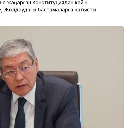
не жаңарған Конституциядан кейін
рге, Жолдаудағы бастамаларға қатысты