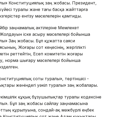
алы» Конституциялық заң жобасы. Президент,
жүйесі туралы және тағы басқа жайттарға
герістер енгізу мәселелерін қамтиды.
ейбір заңнамалық актілеріне Мемлекет
Жолдауын іске асыру мәселелері бойынша
алы» Заң жобасы. Бұл құжатта саяси
сының, Жоғары сот кеңесінің, жергілікті
тін реттейтін, Есеп комитетін жоғары
у, норма шығару мәселелері бойынша
өзделген.
онституциялық соты туралы», төртіншісі -
қтары жөніндегі уәкіл туралы» заң жобалары.
 Әкімшілік құқық бұзушылықтар туралы кодексіне
алы». Бұл заң жобасы сайлау заңнамасына
соттың құрылуына, сондай-ақ мәжбүрлі еңбек
те Конституциялық сот және Адам құқықтары