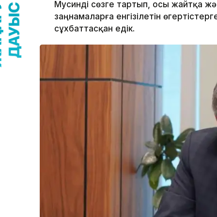
Мусинді сөзге тартып, осы жайтқа жә
заңнамаларға енгізілетін өгертісте
сұхбаттасқан едік.