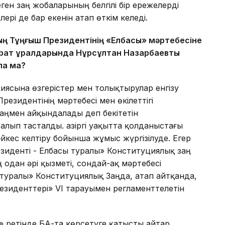
еген заң жобаларының белгілі бір ережелерді
рі де бар екенін атап өткім келеді.
ың Тұңғыш Президентінің «Елбасы» мәртебесіне
парат құралдарында Нұрсұлтан Назарбаевты
ла ма?
иясына өзгерістер мен толықтырулар енгізу
резидентінің мәртебесі мен өкілеттігі
аңмен айқындалады деп бекітетін
лып тасталды. Қазіргі уақытта қолданыстағы
кес келтіру бойынша жұмыс жүргізілуде. Егер
зиденті - Елбасы туралы» Конституциялық заң
одан әрі қызметі, сондай-ақ мәртебесі
 туралы» Конституциялық Заңда, атап айтқанда,
езиденттері» VI тарауымен регламенттелетін
 ретінде БАҚ-та көрсетуге қатысты айтар