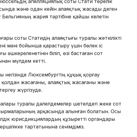
юссельдің апелляциялық соты Стати төрелік
ысында және одан кейін алаяқтық жасады деген
у Бельгияның жария тәртібіне қайшы келетін
ары соты Статидің алаяқтығы туралы жеткілікті
ні мәні бойынша қарастыру үшін бөлек іс
ы әшкереленетінін біліп, өзі бастаған сот
нан мүлдем кетті.
ы негізінде Люксембургтің құқық қорғау
 қолдан жасағаны, алаяқтық жасағаны және
ергеу жүргізуде.
малары туралы дәлелдемелер шетелдегі жеке сот
псырмаларының арқасында алынған болатын. Осы
телдік юрисдикциялардың құзыретті органдары
ершілікке тартатынына сенімдіміз.