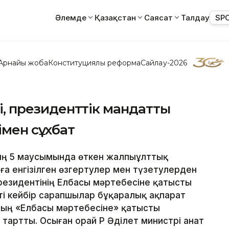
Әлемде
Қазақстан
Саясат
Талдау
SP
Арнайы жоба
Конституциялық реформа
Сайлау-2026
сі, президенттік мандатты
імен сұхбат
ың 5 маусымында өткен жалпыұлттық
 енгізілген өзгертулер мен түзетулерден
Президентінің Елбасы мәртебесіне қатысты
ті кейбір сарапшылар бұқаралық ақпарат
ың «Елбасы мәртебесіне» қатысты
тартты. Осыған орай ҚР Әділет министрі Қанат