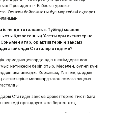
ңғыш Президенті - Елбасы туралы»
ста. Осыған байланысты бұл мәртебені ақпарат
йлаймын.
 ісіне де тоқталсаңыз. Түйінді мәселе
ысты Қазақстанның Ұлттық қоры активтеріне
онымен қатар, қор активтерінің заңсыз
лды ағайынды Статилер өтеді ме?
елдік юрисдикцияларда әділ шешімдерге қол
с нәтижесін беріп отыр. Мәселен, бүгінгі күні
ндіріп ала алмады. Керісінше, Ұлттық қордың
ң активтеріне миллиардтаған сомаға заңсыз
тасталды.
ары Статидің заңсыз әрекеттеріне тиісті баға
к шешімді орындауға жол берген жоқ.