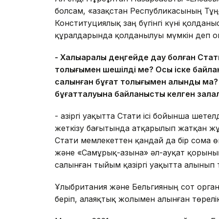
болсам, «Қазақстан Республикасының Тұ
Конституциялық заң бүгінгі күні қолданы
құралдарында қолданылуы мүмкін деп о
- Халықаралық деңгейде дау болған Стати
толығымен шешілді ме? Осы іске байлан
салынған бұғат толығымен алынды ма? С
бұғатталуына байланысты келген зала
- Қазіргі уақытта Стати ісі бойынша шет
жеткізу бағытында атқарылып жатқан жұмы
Стати мемлекеттен қандай да бір сома ө
және «Самұрық-Қазына» әл-ауқат қорыны
салынған тыйым қазіргі уақытта алынып 
Ұлыбритания және Бельгияның сот органд
беріп, алаяқтық жолымен алынған төрелі