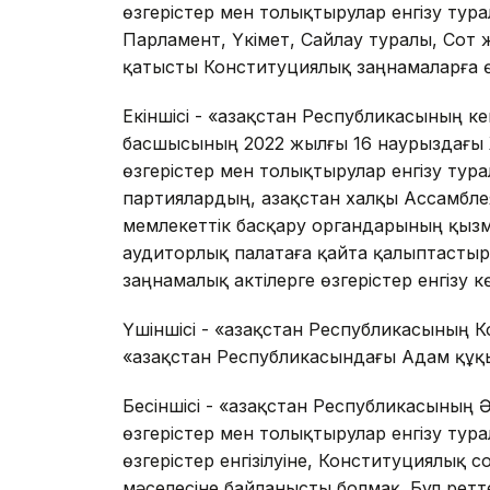
өзгерістер мен толықтырулар енгізу тур
Парламент, Үкімет, Сайлау туралы, Сот 
қатысты Конституциялық заңнамаларға өз
Екіншісі - «Қазақстан Республикасының к
басшысының 2022 жылғы 16 наурыздағы 
өзгерістер мен толықтырулар енгізу тур
партиялардың, Қазақстан халқы Ассамблея
мемлекеттік басқару органдарының қызме
аудиторлық палатаға қайта қалыптастыр
заңнамалық актілерге өзгерістер енгізу к
Үшіншісі - «Қазақстан Республикасының К
«Қазақстан Республикасындағы Адам құқы
Бесіншісі - «Қазақстан Республикасының
өзгерістер мен толықтырулар енгізу тур
өзгерістер енгізілуіне, Конституциялық 
мәселесіне байланысты болмақ. Бұл рет