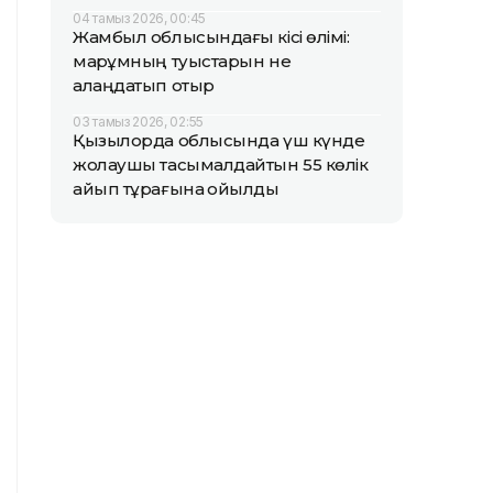
04 тамыз 2026, 00:45
Жамбыл облысындағы кісі өлімі:
марқұмның туыстарын не
алаңдатып отыр
03 тамыз 2026, 02:55
Қызылорда облысында үш күнде
жолаушы тасымалдайтын 55 көлік
айып тұрағына қойылды