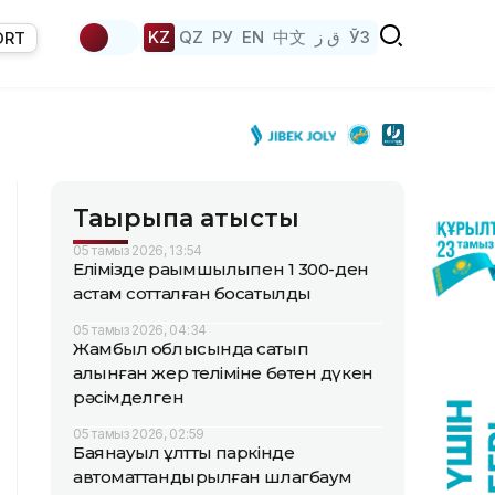
KZ
QZ
РУ
EN
中文
ق ز
ЎЗ
ORT
Тақырыпқа қатысты
05 тамыз 2026, 13:54
Елімізде рақымшылықпен 1 300-ден
астам сотталған босатылды
05 тамыз 2026, 04:34
Жамбыл облысында сатып
алынған жер теліміне бөтен дүкен
рәсімделген
05 тамыз 2026, 02:59
Баянауыл ұлттық паркінде
автоматтандырылған шлагбаум