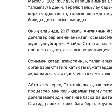
Мысалы, 2021 жылдың қараша айында Бр
талқылауға дейін, төрелік талқылау бар
қорытындыға келіп, төрелік шешімді тан
болады деп шешім шығарды.
Оның алдында, 2017 жылы Англияның Жоғ
дәлелдер бар екенін анықтап, осы мәселе
жүргізуді ұйғарды. Алайда Стати алаяқтығ
процесін аяқтап, ағылшын юрисдикциясы
Сонымен қатар, Қазақстанның талап-арыз
органдары Статиге қатысты құжаттарды
ақшаны жылыстатқаны үшін қылмыстық т
Айта кету керек, Статидің алаяқтық схе
процестері мен халықаралық тергеу та
дәлелдемелердің негізінде басқа да ше
Статидің әрекеттеріне баға беріп, жауапк