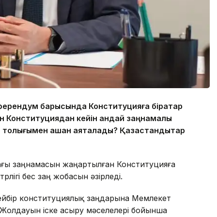
ферендум барысында Конституцияға бірқатар
ған Конституциядан кейін қандай заңнамалық
 толығымен қашан аяқталады? Қазақстандықтар
ағы заңнамасын жаңартылған Конституцияға
рлігі бес заң жобасын әзірледі.
 кейбір конституциялық заңдарына Мемлекет
Жолдауын іске асыру мәселелері бойынша