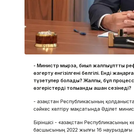
- Министр мырза, биыл жалпыұлттық ре
өзгерту енгізілгені белгілі. Енді жаңар
түзетулер болады? Жалпы, бұл процесс
өзгерістерді толыққанды қашан сезінеді?
- Қазақстан Республикасының қолданыст
сәйкес келтіру мақсатында Әділет минист
Біріншісі - «Қазақстан Республикасының
басшысының 2022 жылғы 16 наурыздағы 