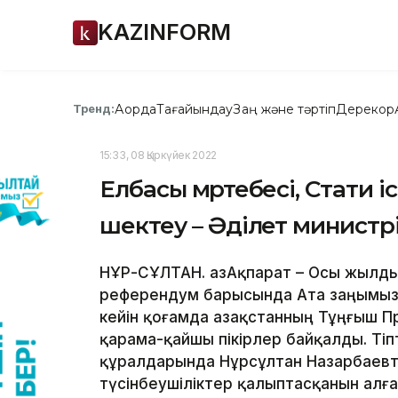
KAZINFORM
Ақорда
Тағайындау
Заң және тәртіп
Дерекқор
Тренд:
15:33, 08 Қыркүйек 2022
Елбасы мәртебесі, Стати і
шектеу – Әділет министр
НҰР-СҰЛТАН. ҚазАқпарат – Осы жылд
референдум барысында Ата заңымызға
кейін қоғамда Қазақстанның Тұңғыш 
қарама-қайшы пікірлер байқалды. Тіп
құралдарында Нұрсұлтан Назарбаевт
түсінбеушіліктер қалыптасқанын алға 