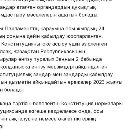
 заңдар аталған органдардың құқықтық
йымдастыру мәселелерін ашатын болады.
рды Парламенттің қарауына осы жылдың 24
ың соңына дейін қабылдау жоспарланған.
онституцияны іске асыру үшін әзірленген
олсақ, «Қазақстан Республикасының
ырулар енгізу туралы» Заңның 2-бабында
олданысқа енгізу мерзімдері айқындалған
нституциялық заңдар мен заңдарды қабылдау
ттың қызметін айқындайтын ережелер 2023 жылғы
ін болады.
жаңа тәртібін белгілейтін Конституция нормалары
туциясында өзгеше көзделмесе онда, осы
ің аяқталуына немесе өкілеттіктерінің
і.