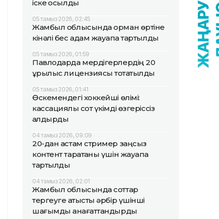
іске қосылды
05 тамыз 2026, 02:45
Жамбыл облысында орман өртіне
кінәлі бес адам жауапқа тартылды
05 тамыз 2026, 01:59
Павлодарда мердігерлердің 20
құрылыс лицензиясы тоқтатылды
05 тамыз 2026, 01:41
Өскемендегі хоккейші өлімі:
кассациялық сот үкімді өзгеріссіз
қалдырды
04 тамыз 2026, 09:09
20-дан астам стример заңсыз
контент таратқаны үшін жауапқа
тартылды
04 тамыз 2026, 02:01
Жамбыл облысында соттар
тергеуге қатысты әрбір үшінші
шағымды қанағаттандырды