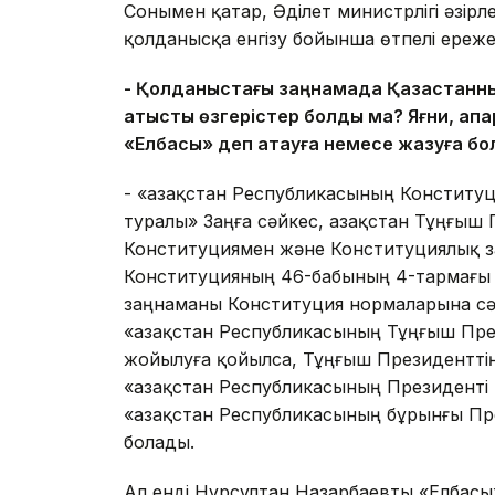
Сонымен қатар, Әділет министрлігі әзірл
қолданысқа енгізу бойынша өтпелі ережеле
- Қолданыстағы заңнамада Қазақстанн
қатысты өзгерістер болды ма? Яғни, ақ
«Елбасы» деп атауға немесе жазуға бо
- «Қазақстан Республикасының Конституц
туралы» Заңға сәйкес, Қазақстан Тұңғыш П
Конституциямен және Конституциялық з
Конституцияның 46-бабының 4-тармағы а
заңнаманы Конституция нормаларына сәй
«Қазақстан Республикасының Тұңғыш Пре
жойылуға қойылса, Тұңғыш Президенттің 
«Қазақстан Республикасының Президенті
«Қазақстан Республикасының бұрынғы Пр
болады.
Ал енді Нұрсұлтан Назарбаевты «Елбасы»