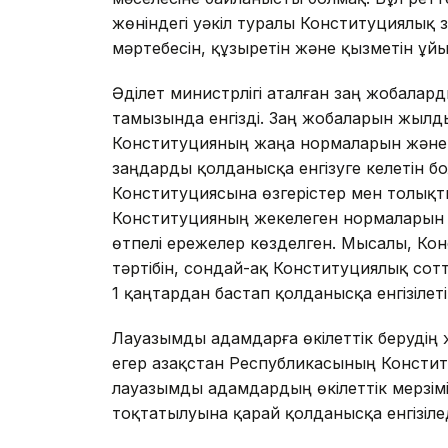
жөніндегі уәкіл туралы Конституциялық
мәртебесін, құзыретін және қызметін ұ
Әділет министрлігі аталған заң жобала
тамызында енгізді. Заң жобаларын жылд
Конституцияның жаңа нормаларын және К
заңдарды қолданысқа енгізуге келетін б
Конституциясына өзгерістер мен толықт
Конституцияның жекелеген нормаларын қ
өтпелі ережелер көзделген. Мысалы, Ко
тәртібін, сондай-ақ Конституциялық со
1 қаңтардан бастап қолданысқа енгізілет
Лауазымды адамдарға өкілеттік берудің 
егер Қазақстан Республикасының Консти
лауазымды адамдардың өкілеттік мерзімін
тоқтатылуына қарай қолданысқа енгізілед