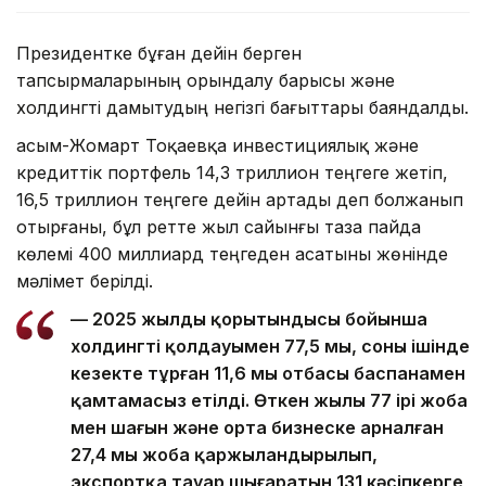
Президентке бұған дейін берген
тапсырмаларының орындалу барысы және
холдингті дамытудың негізгі бағыттары баяндалды.
Қасым-Жомарт Тоқаевқа инвестициялық және
кредиттік портфель 14,3 триллион теңгеге жетіп,
16,5 триллион теңгеге дейін артады деп болжанып
отырғаны, бұл ретте жыл сайынғы таза пайда
көлемі 400 миллиард теңгеден асатыны жөнінде
мәлімет берілді.
— 2025 жылдың қорытындысы бойынша
холдингтің қолдауымен 77,5 мың, соның ішінде
кезекте тұрған 11,6 мың отбасы баспанамен
қамтамасыз етілді. Өткен жылы 77 ірі жоба
мен шағын және орта бизнеске арналған
27,4 мың жоба қаржыландырылып,
экспортқа тауар шығаратын 131 кәсіпкерге