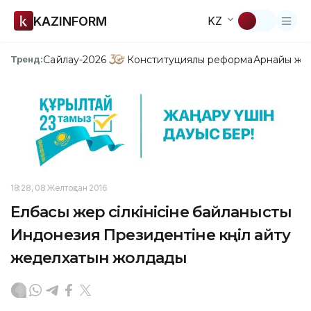
KAZINFORM
KZ
Сайлау-2026
Конституциялық реформа
Арнайы жо
Тренд:
18:28, 08 Желтоқсан 2016
Елбасы жер сілкінісіне байланысты
Индонезия Президентіне көңіл айту
жеделхатын жолдады