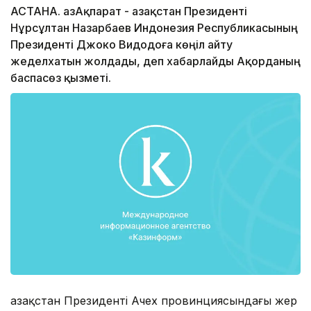
АСТАНА. ҚазАқпарат - Қазақстан Президенті
Нұрсұлтан Назарбаев Индонезия Республикасының
Президенті Джоко Видодоға көңіл айту
жеделхатын жолдады, деп хабарлайды Ақорданың
баспасөз қызметі.
Қазақстан Президенті Ачех провинциясындағы жер