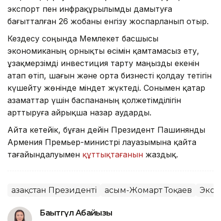
экспорт пен инфрақұрылымды дамытуға
бағытталған 26 жобаны енгізу жоспарланып отыр.
Кездесу соңында Мемлекет басшысы
экономиканың орнықты өсімін қамтамасыз ету,
ұзақмерзімді инвестиция тарту маңызды екенін
атап өтіп, шағын және орта бизнесті қолдау тетігін
күшейту жөнінде міндет жүктеді. Сонымен қатар
азаматтар үшін баспананың қолжетімділігін
арттыруға айрықша назар аударды.
Айта кетейік, бұған дейін Президент Пашинянды
Армения Премьер-министрі лауазымына қайта
тағайындалуымен
құттықтағанын
жаздық.
Қазақстан Президенті
Қасым-Жомарт Тоқаев
Экон
Бақытгүл Абайқызы