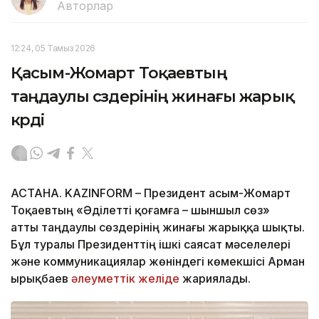
Авторлар
12:24, 05 Тамыз 2026
Қасым-Жомарт Тоқаевтың
таңдаулы сөздерінің жинағы жарық
көрді
АСТАНА. KAZINFORM – Президент Қасым-Жомарт
Тоқаевтың «Әділетті қоғамға – шыншыл сөз»
атты таңдаулы сөздерінің жинағы жарыққа шықты.
Бұл туралы Президенттің ішкі саясат мәселелері
және коммуникациялар жөніндегі көмекшісі Арман
Қырықбаев
әлеуметтік желіде
жариялады.