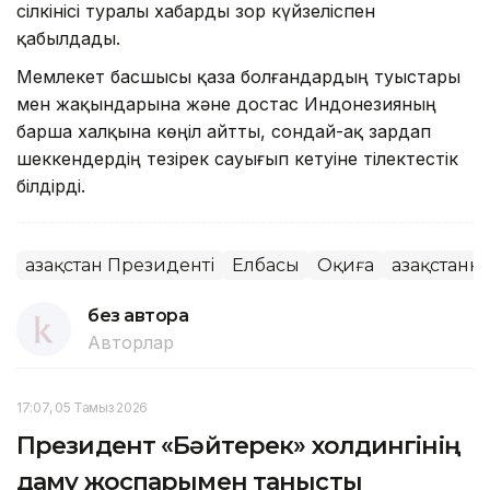
сілкінісі туралы хабарды зор күйзеліспен
қабылдады.
Мемлекет басшысы қаза болғандардың туыстары
мен жақындарына және достас Индонезияның
барша халқына көңіл айтты, сондай-ақ зардап
шеккендердің тезірек сауығып кетуіне тілектестік
білдірді.
Қазақстан Президенті
Елбасы
Оқиға
Қазақстанн
без автора
Авторлар
17:07, 05 Тамыз 2026
Президент «Бәйтерек» холдингінің
даму жоспарымен танысты