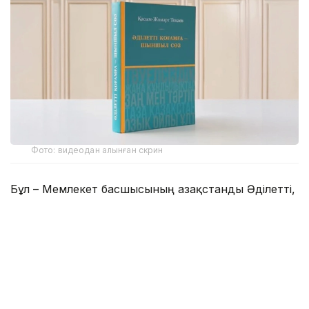
Фото: видеодан алынған скрин
Бұл – Мемлекет басшысының Қазақстанды Әділетті,
Қауіпсіз және Өркендеген елге айналдыруды
көздеген ұлы мұратының сөзбен көмкерілген
жиынтық бейнесі.
– Құрметті достар! Сөз қадірін түсінетін,
көкірегі ояу, зерделі қауымға айтар
жаңалығымыз бар. «Әділетті қоғамға –