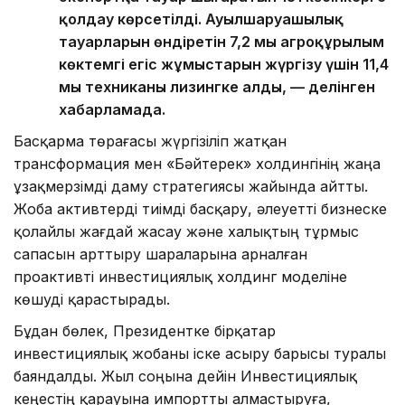
қолдау көрсетілді. Ауылшаруашылық
тауарларын өндіретін 7,2 мың агроқұрылым
көктемгі егіс жұмыстарын жүргізу үшін 11,4
мың техниканы лизингке алды, — делінген
хабарламада.
Басқарма төрағасы жүргізіліп жатқан
трансформация мен «Бәйтерек» холдингінің жаңа
ұзақмерзімді даму стратегиясы жайында айтты.
Жоба активтерді тиімді басқару, әлеуетті бизнеске
қолайлы жағдай жасау және халықтың тұрмыс
сапасын арттыру шараларына арналған
проактивті инвестициялық холдинг моделіне
көшуді қарастырады.
Бұдан бөлек, Президентке бірқатар
инвестициялық жобаны іске асыру барысы туралы
баяндалды. Жыл соңына дейін Инвестициялық
кеңестің қарауына импортты алмастыруға,