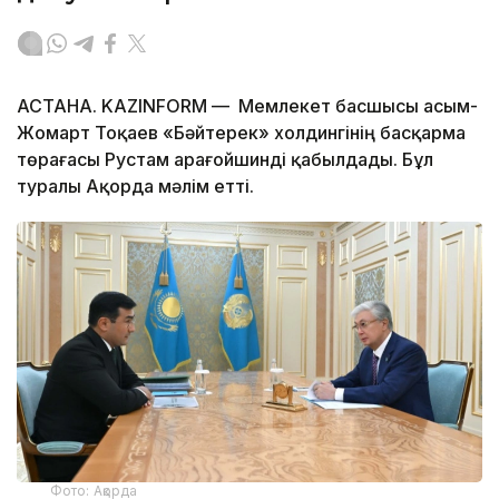
АСТАНА. KAZINFORM — Мемлекет басшысы Қасым-
Жомарт Тоқаев «Бәйтерек» холдингінің басқарма
төрағасы Рустам Қарағойшинді қабылдады. Бұл
туралы Ақорда мәлім етті.
Фото: Ақорда