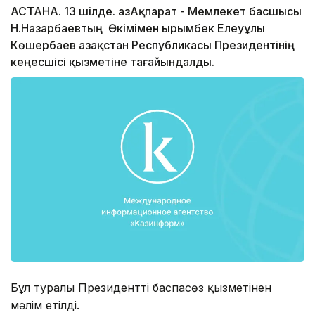
АСТАНА. 13 шілде. ҚазАқпарат - Мемлекет басшысы
Н.Назарбаевтың Өкімімен Қырымбек Елеуұлы
Көшербаев Қазақстан Республикасы Президентінің
кеңесшісі қызметіне тағайындалды.
Бұл туралы Президенттің баспасөз қызметінен
мәлім етілді.