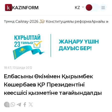
KAZINFORM
KZ
Сайлау-2026
Конституциялық реформа
Арнайы жо
Тренд:
18:47, 13 Шілде 2012
Елбасының Өкімімен Қырымбек
Көшербаев ҚР Президентінің
кеңесшісі қызметіне тағайындалды