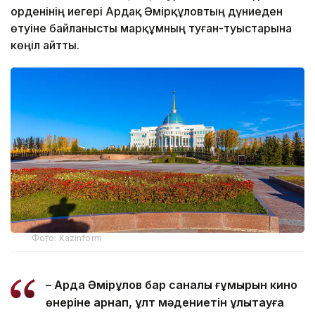
орденінің иегері Ардақ Әмірқұловтың дүниеден
өтуіне байланысты марқұмның туған-туыстарына
көңіл айтты.
Фото: Kazinform
– Ардақ Әмірқұлов бар саналы ғұмырын кино
өнеріне арнап, ұлт мәдениетін ұлықтауға