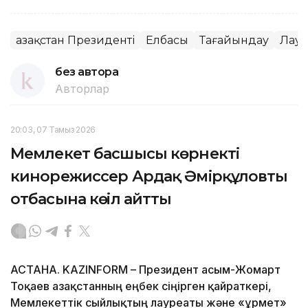
Қазақстан Президенті
Елбасы
Тағайындау
Лауа
без автора
Авторлар
20:03, 07 Тамыз 2026
Мемлекет басшысы көрнекті
кинорежиссер Ардақ Әмірқұловтың
отбасына көңіл айтты
АСТАНА. KAZINFORM – Президент Қасым-Жомарт
Тоқаев Қазақстанның еңбек сіңірген қайраткері,
Мемлекеттік сыйлықтың лауреаты және «Құрмет»