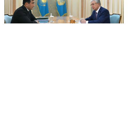
Фото: Ақорда
Президентке бұған дейін берген тапсырмаларының
орындалу барысы және холдингті дамытудың негізгі
бағыттары баяндалды.
Қасым-Жомарт Тоқаевқа инвестициялық және
кредиттік портфель 14,3 триллион теңгеге жетіп,
16,5 триллион теңгеге дейін артады деп болжанып
отырғаны, бұл ретте жыл сайынғы таза пайда
көлемі 400 миллиард теңгеден асатыны жөнінде
мәлімет берілді.