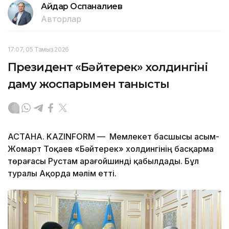
Айдар Оспаналиев
Авторлар
17:07, 05 Тамыз 2026
Президент «Бәйтерек» холдингінің
даму жоспарымен танысты
АСТАНА. KAZINFORM — Мемлекет басшысы Қасым-
Жомарт Тоқаев «Бәйтерек» холдингінің басқарма
төрағасы Рустам Қарағойшинді қабылдады. Бұл
туралы Ақорда мәлім етті.