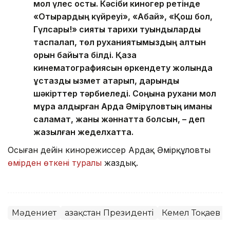
мол үлес қосты. Кәсіби киногер ретінде
«Отырардың күйреуі», «Абай», «Қош бол,
Гүлсары!» сияқты тарихи туындыларды
таспалап, төл руханиятымыздың алтын
қорын байыта білді. Қазақ
кинематографиясын өркендету жолында
ұстаздық қызмет атқарып, дарынды
шәкірттер тәрбиеледі. Соңына рухани мол
мұра қалдырған Ардақ Әмірқұловтың иманы
саламат, жаны жәннатта болсын, – деп
жазылған жеделхатта.
Осыған дейін кинорежиссер Ардақ Әмірқұловтың
өмірден өткені туралы
жаздық.
Мәдениет
Қазақстан Президенті
Кемел Тоқаев