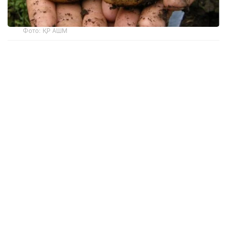
Фото: ҚР АШМ
Бүгін Үкіметте өткен баспасөз мәслихатында
жаздағы күн райы отандық көкөніс пен астық
шығымына қаншалықты әсер етуі мүмкін екені
сұралды.
— Негізгі көкөніс дақылдары суармалы
жерлерде өсіріледі, сондықтан жағдай
бақылауда. Ал солтүстік өңірлер және
Павлодардағы картоп бойынша тосын
жағдай болады деп ойламаймын. Қазіргі
болжамдар бойынша көкөніс пен
картоптың орташа шығымы болатыны
айтылып жатыр. Картоп 2,5–2,6 млн тонна
шамасында болуы мүмкін. Бұл көлем ішкі