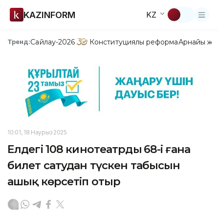
KAZINFORM
KZ
Сайлау-2026
Конституциялық реформа
Арнайы жо
Тренд:
10:01, 18 Наурыз 2025
Елдегі 108 кинотеатрдың 68-і ғана
билет сатудан түскен табысын
ашық көрсетіп отыр