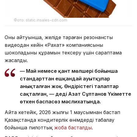
Фото: static.insales-cdn.com
Оның айтуынша, желіде тараған резонансты
видеодан кейін «Рахат» компаниясының
шоколадының құрамын тексеру үшін сараптама
жасалды.
— Май немесе қант мөлшері бойынша
стандарттан ешқандай ауытқулар
анықталған жоқ. Өндірістегі талаптар
сақталған, — деді Азат Сұлтанов Үкіметте
өткен баспасөз мәслихатында.
Айта кетейік, 2026 жылғы 1 маусымнан бастап
Қазақстанда кондитерлік өнімдерді таңбалау
бойынша пилоттық
жоба басталды
.