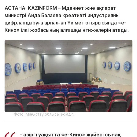
АСТАНА. KAZINFORM – Мәдениет және ақпарат
министрі Аида Балаева креативті индустрияны
цифрландыруға арналған Үкімет отырысында «е-
Кино» ілкі жобасының алғашқы нәтижелерін атады.
Фото: Маңғыстау облысы әкімдігі
- Қазіргі уақытта «е-Кино» жүйесі сынақ