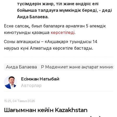
түсімдерін жанр, тіл және өндіріс елі
бойынша талдауға мүмкіндік береді, - деді
Аида Балаева.
Еске салсақ, биыл балаларға арналған 5 әлемдік
кинотуынды қазақша
көрсетіледі
.
Соның алғашқысы – «Ақшақар» туындысы 14
наурыз күні Алматыда көрсетіле бастады.
Аида Балаева
ҚР Мәдениет және ақпарат министр
Есімжан Нақтыбай
Авторлар
15:25, 04 Тамыз 2026
Шағымнан кейін Kazakhstan