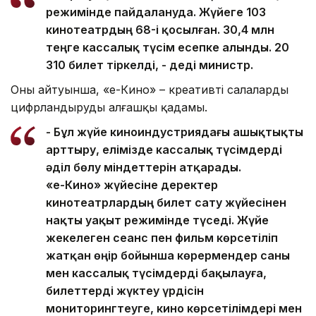
режимінде пайдалануда. Жүйеге 103
кинотеатрдың 68-і қосылған. 30,4 млн
теңге кассалық түсім есепке алынды. 20
310 билет тіркелді, - деді министр.
Оның айтуынша, «е-Кино» – креативті салаларды
цифрландырудың алғашқы қадамы.
- Бұл жүйе киноиндустриядағы ашықтықты
арттыру, елімізде кассалық түсімдерді
әділ бөлу міндеттерін атқарады.
«е-Кино» жүйесіне деректер
кинотеатрлардың билет сату жүйесінен
нақты уақыт режимінде түседі. Жүйе
жекелеген сеанс пен фильм көрсетіліп
жатқан өңір бойынша көрермендер саны
мен кассалық түсімдерді бақылауға,
билеттерді жүктеу үрдісін
мониторингтеуге, кино көрсетілімдері мен