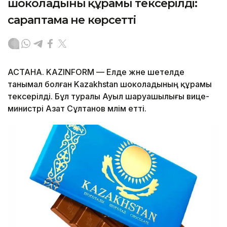
шоколадының құрамы тексерілді:
сараптама не көрсетті
АСТАНА. KAZINFORM — Елде және шетелде
танымал болған Kazakhstan шоколадының құрамы
тексерілді. Бұл туралы Ауыл шаруашылығы вице-
министрі Азат Сұлтанов мәлім етті.