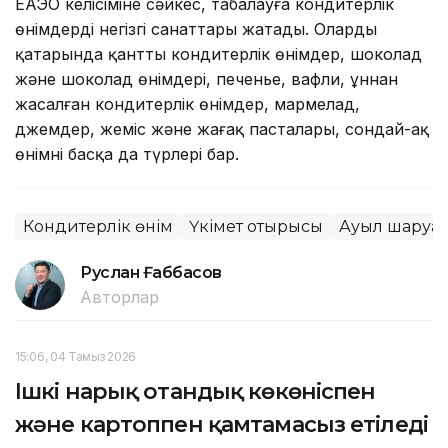
ЕАЭО келісіміне сәйкес, таңбалауға кондитерлік
өнімдердің негізгі санаттары жатады. Олардың
қатарында қантты кондитерлік өнімдер, шоколад
және шоколад өнімдері, печенье, вафли, ұннан
жасалған кондитерлік өнімдер, мармелад,
джемдер, жеміс және жаңғақ пасталары, сондай-ақ
өнімнің басқа да түрлері бар.
Кондитерлік өнім
Үкімет отырысы
Ауыл шаруа
Руслан Ғаббасов
Авторлар
15:06, 04 Тамыз 2026
Ішкі нарық отандық көкөніспен
және картоппен қамтамасыз етіледі