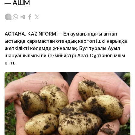
— АШМ
АСТАНА. KAZINFORM — Ел аумағындағы аптап
ыстыққа қарамастан отандық картоп ішкі нарыққа
жеткілікті көлемде жиналмақ. Бұл туралы Ауыл
шаруашылығы вице-министрі Азат Сұлтанов мәлім
етті.