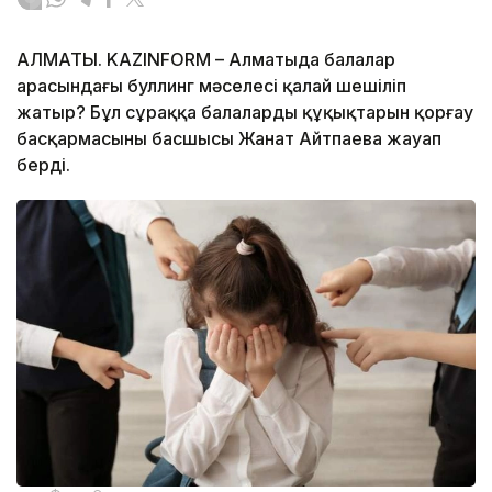
АЛМАТЫ. KAZINFORM – Алматыда балалар
арасындағы буллинг мәселесі қалай шешіліп
жатыр? Бұл сұраққа балалардың құқықтарын қорғау
басқармасының басшысы Жанат Айтпаева жауап
берді.