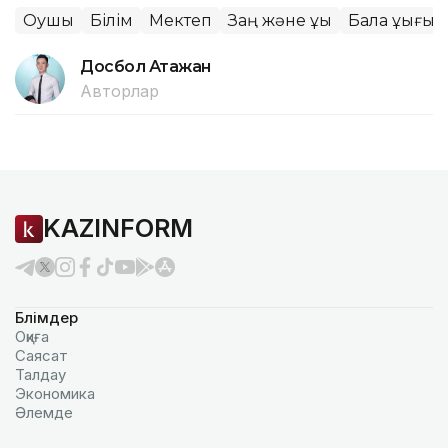
Оқушы
Білім
Мектеп
Заң және құқық
Бала құқығы
Досбол Атажан
Авторлар
KAZINFORM
Бөлімдер
Оқиға
Саясат
Талдау
Экономика
Әлемде