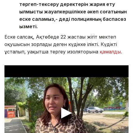
тергеп-тексеру деректерін жария ету
қылмыстық жауапкершілікке әкеп соғатынын
еске саламыз,- деді полицияның баспасөз
қызметі.
Еске салсақ, Ақтөбеде 22 жастағы жігіт мектеп
оқушысын зорлады деген күдікке ілікті. Күдікті
ұсталып, уақытша тергеу изоляторына
қамалды.