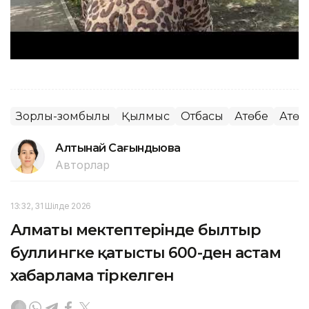
Зорлық-зомбылық
Қылмыс
Отбасы
Ақтөбе
Ақтө
Алтынай Сағындықова
Авторлар
13:32, 31 Шілде 2026
Алматы мектептерінде былтыр
буллингке қатысты 600-ден астам
хабарлама тіркелген