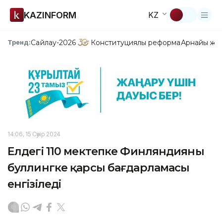
KAZINFORM
KZ
Сайлау-2026
Конституциялық реформа
Арнайы жо
Тренд:
14:06, 15 Сәуір 2024
Елдегі 110 мектепке Финляндияның
буллингке қарсы бағдарламасы
енгізіледі