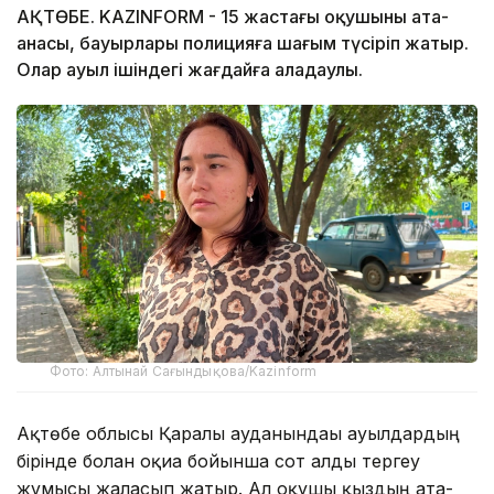
АҚТӨБЕ. KAZINFORM - 15 жастағы оқушының ата-
анасы, бауырлары полицияға шағым түсіріп жатыр.
Олар ауыл ішіндегі жағдайға алаңдаулы.
Фото: Алтынай Сағындықова/Kazinform
Ақтөбе облысы Қарғалы ауданындағы ауылдардың
бірінде болған оқиға бойынша сот алды тергеу
жұмысы жалғасып жатыр. Ал оқушы қыздың ата-