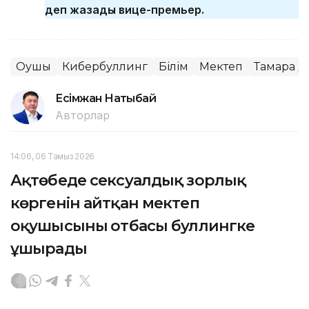
деп жазады вице-премьер.
Оқушы
Кибербуллинг
Білім
Мектеп
Тамара Д
Есімжан Нақтыбай
Авторлар
14:06, 06 Тамыз 2026
Ақтөбеде сексуалдық зорлық
көргенін айтқан мектеп
оқушысының отбасы буллингке
ұшырады