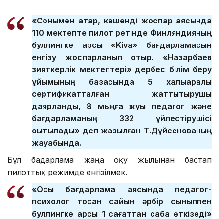
«Сонымен қатар, кешенді жоспар аясында
110 мектепте пилот ретінде Финляндияның
буллингке қарсы «Kiva» бағдарламасын
енгізу жоспарланып отыр. «Назарбаев
зияткерлік мектептері» дербес білім беру
ұйымының базасында 5 халықаралық
сертификатталған жаттықтырушы
даярланды, 8 мыңға жуық педагог және
бағдарламаның 332 үйлестірушісі
оқытылады» деп жазылған Т.Дүйсенованың
жауабында.
Бұл бағдарлама жаңа оқу жылынан бастап
пилоттық режимде енгізілмек.
«Осы бағдарлама аясында педагог-
психолог тоқсан сайын әрбір сыныппен
буллингке қарсы 1 сағаттан сабақ өткізеді»