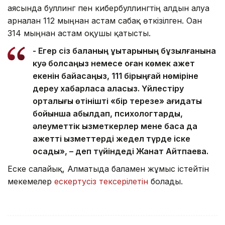
аясында буллинг пен кибербуллингтің алдын алуға
арналған 112 мыңнан астам сабақ өткізілген. Оған
314 мыңнан астам оқушы қатысты.
- Егер сіз баланың құқықтарының бұзылғанына
куә болсаңыз немесе оған көмек қажет
екенін байқасаңыз, 111 бірыңғай нөміріне
дереу хабарласа аласыз. Үйлестіру
орталығы өтінішті «бір терезе» қағидаты
бойынша қабылдап, психологтарды,
әлеуметтік қызметкерлер мене басқа да
қажетті қызметтерді жедел түрде іске
қосады», – деп түйіндеді Жанат Айтпаева.
Еске салайық, Алматыда баламен жұмыс істейтін
мекемелер
ескертусіз тексерілетін
болады.