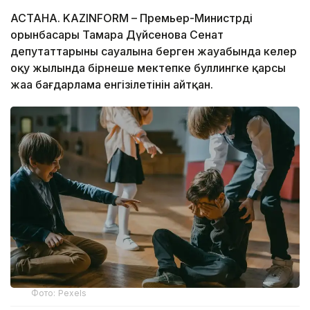
АСТАНА. KAZINFORM – Премьер-Министрдің
орынбасары Тамара Дүйсенова Сенат
депутаттарының сауалына берген жауабында келер
оқу жылында бірнеше мектепке буллингке қарсы
жаңа бағдарлама енгізілетінін айтқан.
Фото: Pexels