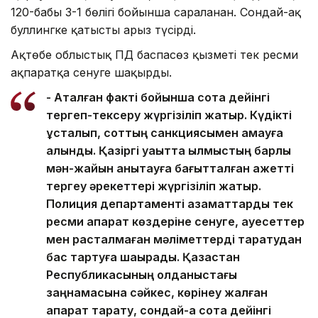
120-бабы 3-1 бөлігі бойынша сараланған. Сондай-ақ
буллингке қатысты арыз түсірді.
Ақтөбе облыстық ПД баспасөз қызметі тек ресми
ақпаратқа сенуге шақырды.
- Аталған факті бойынша сотқа дейінгі
тергеп-тексеру жүргізіліп жатыр. Күдікті
ұсталып, соттың санкциясымен қамауға
алынды. Қазіргі уақытта қылмыстың барлық
мән-жайын анықтауға бағытталған қажетті
тергеу әрекеттері жүргізіліп жатыр.
Полиция департаменті азаматтарды тек
ресми ақпарат көздеріне сенуге, қауесеттер
мен расталмаған мәліметтерді таратудан
бас тартуға шақырады. Қазақстан
Республикасының қолданыстағы
заңнамасына сәйкес, көрінеу жалған
ақпарат тарату, сондай-ақ сотқа дейінгі