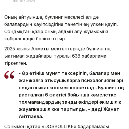
Фото: Canva
Оның айтуынша, буллинг мәселесі әлі де
балалардың қауіпсіздігіне төнетін ең үлкен қауіп.
Сондықтан қазір оның алдын алу жұмысына
көбірек көңіл бөлініп отыр.
2025 жылы Алматы мектептерінде буллингтің
ықтимал жағдайлары туралы 638 хабарлама
тіркелген.
- Әр өтініш мұқият тексеріліп, балалар мен
жанжалға қатысушыларға психологиялық әрі
педагогикалық көмек көрсетілді. Буллингтің
расталған 6 фактісі бойынша кәмелетке
толмағандардың заңды өкілдері әкімшілік
жауапкершілікке тартылды, - деді Жанат
Айтпаева.
Сонымен қатар «DOSBOLLIKE» бағдарламасы