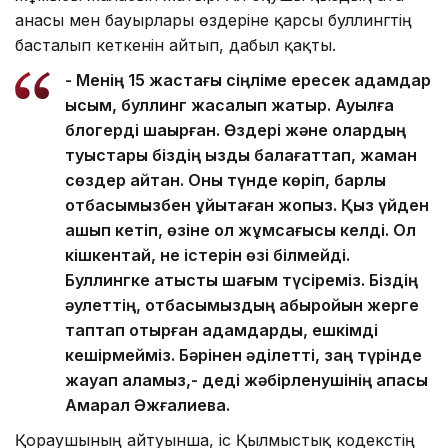
анасы мен бауырлары өздеріне қарсы буллингтің
басталып кеткенін айтып, дабыл қақты.
- Менің 15 жастағы сіңліме ересек адамдар
қысым, буллинг жасалып жатыр. Ауылға
блогерді шақырған. Өздері және олардың
туыстары біздің қызды балағаттап, жаман
сөздер айтқан. Оны түнде көріп, барлық
отбасымызбен ұйықтаған жоқпыз. Қыз үйден
қашып кетіп, өзіне қол жұмсағысы келді. Ол
кішкентай, не істерін өзі білмейді.
Буллингке қатысты шағым түсіреміз. Біздің
әулеттің, отбасымыздың абыройын жерге
таптап отырған адамдарды, ешкімді
кешірмейміз. Бәрінен әділетті, заң түрінде
жауап аламыз,- деді жәбірленушінің апасы
Ақмарал Әжғалиева.
Қорғаушының айтуынша, іс Қылмыстық кодекстің