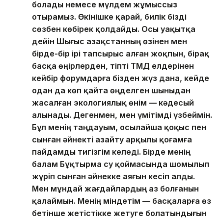
болады немесе мүлдем жұмыссыз
отырамыз. Өкінішке қарай, билік бізді
сөзбен көбірек қолдайды. Осы уақытқа
дейін Шығыс Қазақстанның өзінен мен
бірде-бір ірі тапсырыс алған жоқпын, бірақ
басқа өңірлерден, тіпті ТМД елдерінен
кейбір форумдарға бізден жүз дана, кейде
одан да көп қайта өңделген шыныдан
жасалған экологиялық өнім — кәдесый
алынады. Дегенмен, мен үмітімді үзбеймін.
Бұл менің таңдауым, осылайша қоқыс пен
сынған әйнекті азайту арқылы қоғамға
пайдамды тигізгім келеді. Бірде менің
балам Бұқтырма су қоймасында шомылып
жүріп сынған әйнекке аяғын кесіп алды.
Мен мұндай жағдайлардың аз болғанын
қалаймын. Менің міндетім — басқаларға өз
бетінше жетістікке жетуге болатындығын