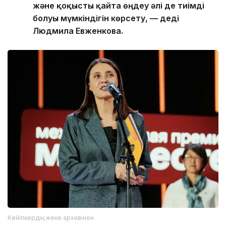
және қоқысты қайта өңдеу әлі де тиімді
болуы мүмкіндігін көрсету, — деді
Людмила Евженкова.
Кейіпкердің жеке архивінен