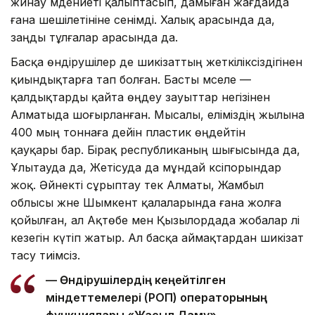
жинау мәдениеті қалыптасып, дамыған жағдайда
ғана шешілетініне сенімді. Халық арасында да,
заңды тұлғалар арасында да.
Басқа өндірушілер де шикізаттың жеткіліксіздігінен
қиындықтарға тап болған. Басты мәселе —
қалдықтарды қайта өңдеу зауыттар негізінен
Алматыда шоғырланған. Мысалы, еліміздің жылына
400 мың тоннаға дейін пластик өңдейтін
қауқары бар. Бірақ республиканың шығысында да,
Ұлытауда да, Жетісуда да мұндай кәсіпорындар
жоқ. Әйнекті сұрыптау тек Алматы, Жамбыл
облысы және Шымкент қалаларында ғана жолға
қойылған, ал Ақтөбе мен Қызылордада жобалар әлі
кезегін күтіп жатыр. Ал басқа аймақтардан шикізат
тасу тиімсіз.
— Өндірушілердің кеңейтілген
міндеттемелері (РОП) операторының