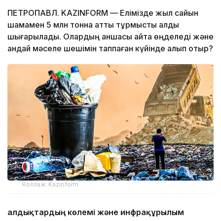
ПЕТРОПАВЛ. KAZINFORM — Елімізде жыл сайын
шамамен 5 млн тонна қатты тұрмыстық қалдық
шығарылады. Олардың қаншасы қайта өңделеді және
қандай мәселе шешімін таппаған күйінде қалып отыр?
Коллаж: Kazinform
Қалдықтардың көлемі және инфрақұрылым