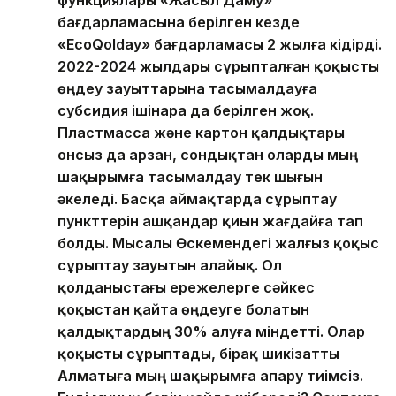
функциялары «Жасыл Даму»
бағдарламасына берілген кезде
«EcoQolday» бағдарламасы 2 жылға кідірді.
2022-2024 жылдары сұрыпталған қоқысты
өңдеу зауыттарына тасымалдауға
субсидия ішінара да берілген жоқ.
Пластмасса және картон қалдықтары
онсыз да арзан, сондықтан оларды мың
шақырымға тасымалдау тек шығын
әкеледі. Басқа аймақтарда сұрыптау
пункттерін ашқандар қиын жағдайға тап
болды. Мысалы Өскемендегі жалғыз қоқыс
сұрыптау зауытын алайық. Ол
қолданыстағы ережелерге сәйкес
қоқыстан қайта өңдеуге болатын
қалдықтардың 30% алуға міндетті. Олар
қоқысты сұрыптады, бірақ шикізатты
Алматыға мың шақырымға апару тиімсіз.