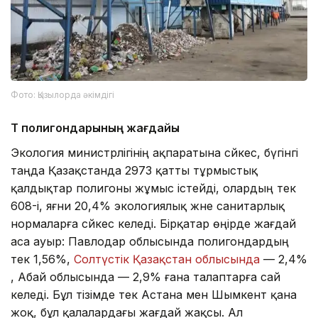
Фото: Қызылорда әкімдігі
ҚТҚ полигондарының жағдайы
Экология министрлігінің ақпаратына сәйкес, бүгінгі
таңда Қазақстанда 2973 қатты тұрмыстық
қалдықтар полигоны жұмыс істейді, олардың тек
608-і, яғни 20,4% экологиялық және санитарлық
нормаларға сәйкес келеді. Бірқатар өңірде жағдай
аса ауыр: Павлодар облысында полигондардың
тек 1,56%,
Солтүстік Қазақстан облысында
— 2,4%
, Абай облысында — 2,9% ғана талаптарға сай
келеді. Бұл тізімде тек Астана мен Шымкент қана
жоқ, бұл қалалардағы жағдай жақсы. Ал