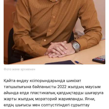
Фото жеке архивінен
Қайта өңдеу кәсіпорындарында шикізат
тапшылығына байланысты 2022 жылдың маусым
айында елде пластикалық қалдықтарды шығаруға
жарты жылдық мораторий жарияланды. Яғни,
елдің шығысы мен солтүстігіндегі сұрыптау