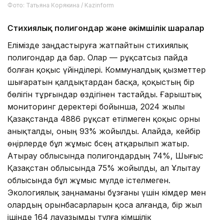
Фото: Татьяна Корякина / Kazinform
Стихиялық полигондар және әкімшілік шаралар
Елімізде заңдастыруға жатпайтын стихиялық
полигондар да бар. Олар — рұқсатсыз пайда
болған қоқыс үйінділері. Коммуналдық қызметтер
шығаратын қалдықтардан басқа, қоқыстың бір
бөлігін тұрғындар өздігінен тастайды. Ғарыштық
мониторинг деректері бойынша, 2024 жылы
Қазақстанда 4886 рұқсат етілмеген қоқыс орны
анықталды, оның 93% жойылды. Алайда, кейбір
өңірлерде бұл жұмыс бәсең атқарылып жатыр.
Атырау облысында полигондардың 74%, Шығыс
Қазақстан облысында 75% жойылды, ал Ұлытау
облысында бұл жұмыс мүлде істелмеген.
Экологиялық заңнаманы бұзғаны үшін әкімдер мен
олардың орынбасарларын қоса алғанда, бір жыл
ішінде 164 лауазымды тұлға әкімшілік