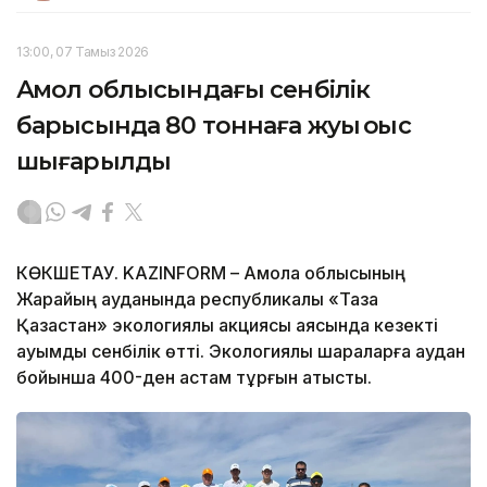
13:00, 07 Тамыз 2026
Ақмол облысындағы сенбілік
барысында 80 тоннаға жуық қоқыс
шығарылды
КӨКШЕТАУ. KAZINFORM – Ақмола облысының
Жарқайың ауданында республикалық «Таза
Қазақстан» экологиялық акциясы аясында кезекті
ауқымды сенбілік өтті. Экологиялық шараларға аудан
бойынша 400-ден астам тұрғын қатысты.