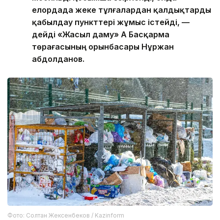
елордада жеке тұлғалардан қалдықтарды
қабылдау пункттері жұмыс істейді, —
дейді «Жасыл даму» АҚ Басқарма
төрағасының орынбасары Нұржан
Қабдолданов.
Фото: Солтан Жексенбеков / Kazinform