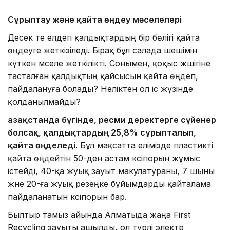
Сұрыптау және қайта өңдеу мәселелері
Десек те елдегі қалдықтардың бір бөлігі қайта
өңдеуге жеткізіледі. Бірақ бұл салада шешімін
күткен мәселе жеткілікті. Сонымен, қоқыс жәшігіне
тасталған қалдықтың қайсысын қайта өңдеп,
пайдалануға болады? Неліктен ол іс жүзінде
қолданылмайды?
Қазақстанда бүгінде, ресми деректерге сүйенер
болсақ, қалдықтардың 25,8% сұрыпталып,
қайта өңделеді.
Бұл мақсатта елімізде пластикті
қайта өңдейтін 50-ден астам кәсіпорын жұмыс
істейді, 40-қа жуық зауыт макулатураны, 7 шыны
және 20-ға жуық резеңке бұйымдарды қайталама
пайдаланатын кәсіпорын бар.
Былтыр тамыз айында Алматыда жаңа First
Recycling зауыты ашылды, ол түрлі электр