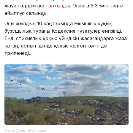
жауапкершілікке
тартылды
. Оларға 9,3 млн теңге
айыппұл салынды.
Осы жылдың 10 қаңтарында Әкімшілік құқық
бұзушылық туралы Кодексіне түзетулер енгізілді.
Енді стихиялық қоқыс үйіндісін жасағандарға жаза
қатаң, соның ішінде қоқыс әкелген көлігі де
тәркіленеді.
Фото: Олеся Жуковень