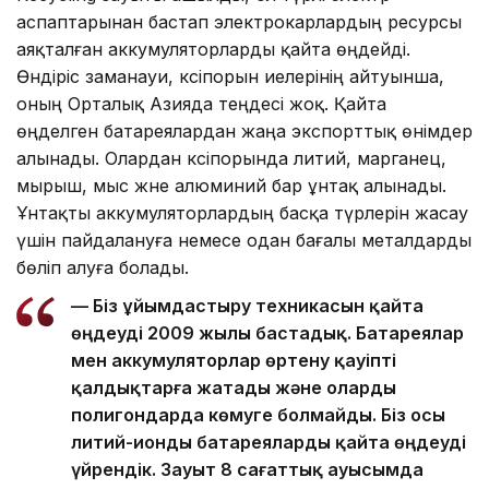
аспаптарынан бастап электрокарлардың ресурсы
аяқталған аккумуляторларды қайта өңдейді.
Өндіріс заманауи, кәсіпорын иелерінің айтуынша,
оның Орталық Азияда теңдесі жоқ. Қайта
өңделген батареялардан жаңа экспорттық өнімдер
алынады. Олардан кәсіпорында литий, марганец,
мырыш, мыс және алюминий бар ұнтақ алынады.
Ұнтақты аккумуляторлардың басқа түрлерін жасау
үшін пайдалануға немесе одан бағалы металдарды
бөліп алуға болады.
— Біз ұйымдастыру техникасын қайта
өңдеуді 2009 жылы бастадық. Батареялар
мен аккумуляторлар өртену қауіпті
қалдықтарға жатады және оларды
полигондарда көмуге болмайды. Біз осы
литий-ионды батареяларды қайта өңдеуді
үйрендік. Зауыт 8 сағаттық ауысымда