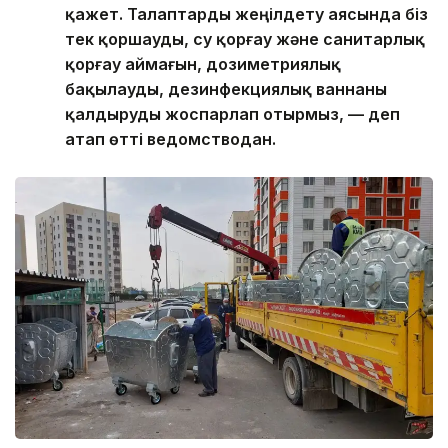
қажет. Талаптарды жеңілдету аясында біз
тек қоршауды, су қорғау және санитарлық
қорғау аймағын, дозиметриялық
бақылауды, дезинфекциялық ваннаны
қалдыруды жоспарлап отырмыз, — деп
атап өтті ведомстводан.