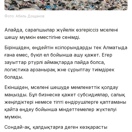
Фото: Абиль Дощанов
Алайда, сарапшылар жүйелік өзгеріссіз мәселені
шешу мүмкін еместігіне сенімді.
Біріншіден, өңдейтін кәсіпорындарды тек Алматыда
ғана емес, бүкіл ел бойынша ашу қажет. Егер
зауыттар әртүрлі аймақтарда пайда болса,
логистика арзанырақ және сұрыптау тиімдірек
болады.
Екіншіден, мәселені шешуде мемлекеттік қолдау
маңызды. Бұл бизнеске қажет субсидиялар, салық
жеңілдіктері немесе тіпті өндірушілерге қаптаманы
қайта өңдеу бойынша міндеттемелер жүктелуі
мүмкін.
Сондай-ақ, қалдықтарға деген көзқарасты