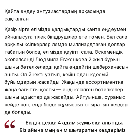
Қайта өңдеу энтузиастардың арқасында
сақталған
Қазір әзірге елімізде қалдықтарды қайта өңдеумен
айналысуға тілек білдірушілер өте төмен. Бұл сала
арқылы кәсіпкерлер әлемде миллиардтаған доллар
табатын болса, елімізде қауіпті сала. Өскемендік
экобелсенді Людмила Евженкова 2 жыл бұрын
шыны бөтелкелерді қайта өңдейтін шеберханасын
ашты. Ол әйнекті уатып, кейін одан кәдесый
бұйымдарын жасайды. Жақында ассортиментке
жаңа бағытты қосты — енді кесілген бөтелкелер
шыны ыдыстар да жасайды. Айтуынша, сұраныс
кейде көп, енді бірде жұмыссыз отыратын кездері
де болады.
— Біздің цехқа 4 адам жұмысқа алынды.
Біз айына мың өнім шығаратын кездеріміз