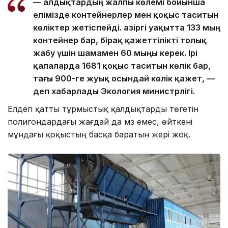
— Қалдықтардың жалпы көлемі бойынша
елімізде контейнерлер мен қоқыс таситын
көліктер жетіспейді. Қазіргі уақытта 133 мың
контейнер бар, бірақ қажеттілікті толық
жабу үшін шамамен 60 мыңы керек. Ірі
қалаларда 1681 қоқыс таситын көлік бар,
тағы 900-ге жуық осындай көлік қажет, —
деп хабарлады Экология министрлігі.
Елдегі қатты тұрмыстық қалдықтарды төгетін
полигондардағы жағдай да мәз емес, өйткені
мұндағы қоқыстың басқа баратын жері жоқ.