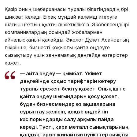
Қазір оның шеберханасы туралы білетіндердің бәрі
шикізат әкеледі. Бірақ мұндай көлемді игеруге
шағын цехтың қуаты әлі жеткіліксіз. Экобелсенді ірі
компаниялардың осындай жобалармен
айналысқанын қалайды. Эколог Дәулет Асановтың
пікірінше, бизнесті қоқысты қайта өңдеуге
қызықтыру үшін заңнамалық деңгейде өзгерістер
қажет.
— Қайта өңдеу — қымбат. Үкімет
деңгейінде қоқыс тарифтерін көтеру
туралы ережені бекіту қажет. Оның ішіне
қайта өңдеу шығындарын қосу қажет,
бұдан бизнесмендер өз ақшаларына
сұрыптау желісін, қоқыс өңдейтін
кәсіпорындарды салу арқылы пайда
көреді. Түсті, қара металл сынықтарының
қалдықтарын жинайтын пункттер сияқты