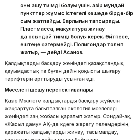
оны ашу тиімді болуы үшін. Қазір мұндай
пункттер жұмыс істегелі көшеде бірде-бір
сым жатпайды. Барлығын тапсырады.
Пластмасса, макулатура жинау
да осындай тиімді болуы керек. Әйтпесе,
ештеңе өзгермейді. Полигондар толып
жатыр, — дейді Асанов.
Қалдықтарды басқару жөніндегі қазақстандық
қауымдастық та бұған дейін қоқысты шығару
тарифтерін арттыруды ұсынған еді.
Мәселені шешу перспективалары
Қазір Мәжілісте қалдықтарды басқару жүйесін
жақсартуға бағытталған экология мәселелері
жөніндегі заң жобасы қаралып жатыр. Сондай-ақ,
«Жасыл даму» АҚ-да кәдеге жарату төлемдерінің
қаражаты қалдықтарды жинау, тасымалдау,
сұрыптау және қайта өңдеу бойынша