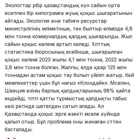
Экологтар әрбір қазақстандық күн сайын орта
есеппен бір килограмға жуық қоқыс шығаратынын
айтады. Экология және табиғи ресурстар
министрлігінің мәліметінше, тек былтыр елімізде 4,8
млн тонна коммуналдық қалдық шығарылды. Жыл
сайын қоқыс көлемі артып келеді. Ұлттық
статистика бюросының есебінше, шығарылған
қоқыс көлемі 2023 жылы 4,1 млн тонна, 2022 жылы
3,8 млн тонна болған. Жалпы, елде қазір 125 млн
тоннадан астам қоқыс тау болып үйіліп жатыр. Кей
мемлекеттер үшін бұл нағыз «Клондайк». Мәселен,
Швеция өзінің барлық қалдықтарының 98% қайта
өңдейді, тіпті қатты тұрмыстық қалдықты табыс
көзі ретінде шетелден сатып алады. Ал
Қазақстанда қоқыс әзірге өзекті мәселе күйінде
қалып отыр. Бұл проблема оны жинаған сәттен
басталады.