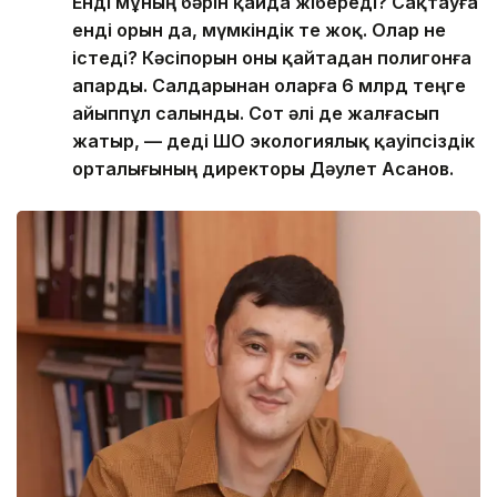
Енді мұның бәрін қайда жібереді? Сақтауға
енді орын да, мүмкіндік те жоқ. Олар не
істеді? Кәсіпорын оны қайтадан полигонға
апарды. Салдарынан оларға 6 млрд теңге
айыппұл салынды. Сот әлі де жалғасып
жатыр, — деді ШҚО экологиялық қауіпсіздік
орталығының директоры Дәулет Асанов.