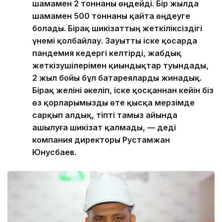
шамамен 2 тоннаны өңдейді. Бір жылда
шамамен 500 тоннаны қайта өңдеуге
болады. Бірақ шикізаттың жеткіліксіздігі
үнемі қолбайлау. Зауытты іске қосарда
пандемия кедергі келтірді, жабдық
жеткізушілерімен қиындықтар туындады,
2 жыл бойы бұл батареяларды жинадық.
Бірақ желіні әкеліп, іске қосқаннан кейін біз
өз қорларымызды өте қысқа мерзімде
сарқып алдық, тіпті тамыз айында
ашылуға шикізат қалмады, — деді
компания директоры Рустамжан
Юнусбаев.