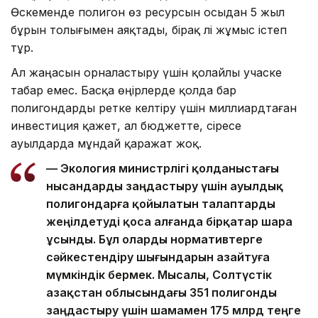
Өскеменде полигон өз ресурсын осыдан 5 жыл
бұрын толығымен аяқтады, бірақ әлі жұмыс істеп
тұр.
Ал жаңасын орналастыру үшін қолайлы учаске
табар емес. Басқа өңірлерде қолда бар
полигондарды ретке келтіру үшін миллиардтаған
инвестиция қажет, ал бюджетте, әсіресе
ауылдарда мұндай қаражат жоқ.
— Экология министрлігі қолданыстағы
нысандарды заңдастыру үшін ауылдық
полигондарға қойылатын талаптарды
жеңілдетуді қоса алғанда бірқатар шара
ұсынды. Бұл оларды нормативтерге
сәйкестендіру шығындарын азайтуға
мүмкіндік бермек. Мысалы, Солтүстік
Қазақстан облысындағы 351 полигонды
заңдастыру үшін шамамен 175 млрд теңге