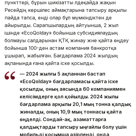
пункттері, бұрын шикізатты әлдеқайда жақын
Ресейдің көршілес аймақтарына тапсыру арқылы
пайда тапса, енді олар бұл мүмкіндіктен де
айырылды. Сарапшылардың айтуынша, 2 жыл
ішінде «EcoQolday» бойынша субсидиялаудың
болмауы салдарынан ҚТҚ жинау және қайта өңдеу
бойынша 100-ден астам компания банкротқа
ұшырап, жабылған. Бағдарлама 2024 жылдың
ақпанында ғана қайта іске қосылды.
— 2024 жылғы 5 ақпаннан бастап
«EcoQolday» бағдарламасы қайта іске
қосылды, оның аясында 60 компаниямен
келісімдерге қол қойылды. 2024 жылы
бағдарлама арқылы 20,1 мың тонна қалдық
жиналды, оның 10,9 мың тоннасы қайта
өңделді. Сондай-ақ, азаматтарға
қалдықтарды тапсыру ыңғайлы болу үшін
мобильді қосымша әзірленді, онда