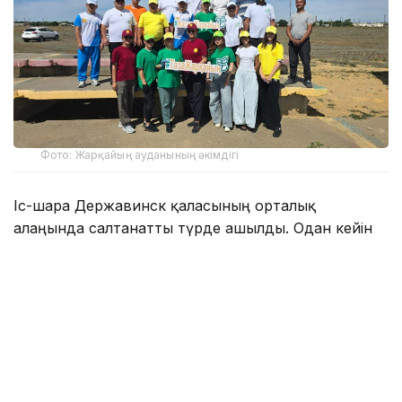
Фото: Жарқайың ауданының әкімдігі
Іс-шара Державинск қаласының орталық
алаңында салтанатты түрде ашылды. Одан кейін
қатысушылар орталық саябақтағы амфитеатрға
жиналып, «Туған жерге тағзым – ортадан
басталады» атты экологиялық квестке қатысты.
Интерактивті бағдарлама барысында қоршаған
ортаны қорғау, экологиялық мәдениетті
қалыптастыру, елді мекендердің тазалығы мен
абаттандырылуына ұқыпты қараудың