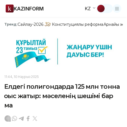
KAZINFORM
KZ
Сайлау-2026
Конституциялық реформа
Арнайы жо
Тренд:
11:44, 10 Наурыз 2025
Елдегі полигондарда 125 млн тонна
қоқыс жатыр: мәселенің шешімі бар
ма