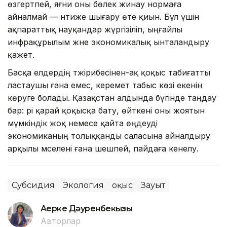
өзгертпей, яғни оны бөлек жинау нормаға
айналмай — нәтиже шығару өте қиын. Бұл үшін
ақпараттық науқандар жүргізіліп, ыңғайлы
инфрақұрылым және экономикалық ынталандыру
қажет.
Басқа елдердің тәжірибесінен-ақ қоқыс табиғатты
ластаушы ғана емес, керемет табыс көзі екенін
көруге болады. Қазақстан алдында бүгінде таңдау
бар: әрі қарай қоқысқа бату, өйткені оны жоятын
мүмкіндік жоқ немесе қайта өңдеуді
экономиканың толыққанды саласына айналдыру
арқылы мәселені ғана шешпей, пайдаға кенелу.
Субсидия
Экология
Қоқыс
Зауыт
Ақерке Дәуренбекқызы
Авторлар