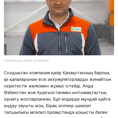
Кейіпкердің жеке архивінен
Сондықтан компания қазір Қазақстанның барлық
ірі қалаларынан ескі аккумуляторларды жинайтын
серіктестік желісімен жұмыс істейді. Алда
Өзбекстан және Қырғызстанмен ынтымақтастық
орнату жоспарланған. Бұл елдерде мұндай қайта
өңдеу зауыты жоқ. Бірақ кәсіпкер шикізат
тапшылығы мәселесі Қазақстанда қоқысты бөлек