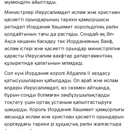
мүмкіндігін айыптады.
Министрлер Иерусалимдегі ислам және христиан
қасиетті орындарының тарихи қамқоршысы
ретіндегі Иордания Хашимит корольдігінің рөлін
қолдайтынын тағы да растады. Сондай-ақ Әл-
Ақса кешенін басқару тек Иорданияның Вакф,
ислам істері және қасиетті орындар министрлігіне
қарасты Иерусалим вакфтар департаментінің
құзыретінде қалатынын мәлімдеді.
Сол күні Иордания королі Абдалла II кездесу
қатысушыларын қабылдады. Ол араб және ислам
елдерін Иерусалимдегі, өз сөзімен айтқанда,
бұрын-соңды болмаған заңбұзушылықтарды
тоқтату үшін ортақ ұстаным қалыптастыруға
шақырды. Король Иордания Хашимит қамқорлығы
аясында ислам және христиан қасиетті орындарын
қорғаудағы тарихи әрі құқықтық рөлін жалғастыра