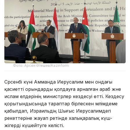
Фото: Арсен Өтешев/Kazinform
Сәрсенбі күні Амманда Иерусалим мен ондағы
қасиетті орындарды қолдауға арналған араб және
ислам елдерінің министрлер кездесуі өтті. Кездесу
қорытындысында тараптар бірлескен мәлімдеме
қабылдап, Израильдің Шығыс Иерусалимдегі
әрекеттеріне жауап ретінде халықаралық күш-
жігерді күшейтуге келісті.