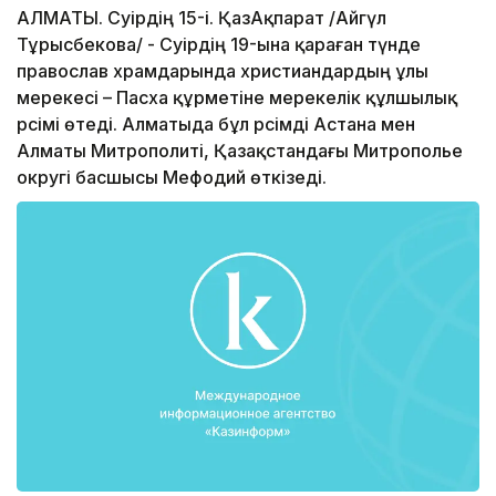
АЛМАТЫ. Сәуірдің 15-і. ҚазАқпарат /Айгүл
Тұрысбекова/ - Сәуірдің 19-ына қараған түнде
православ храмдарында христиандардың ұлы
мерекесі – Пасха құрметіне мерекелік құлшылық
рәсімі өтеді. Алматыда бұл рәсімді Астана мен
Алматы Митрополиті, Қазақстандағы Митрополье
округі басшысы Мефодий өткізеді.