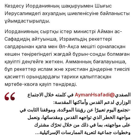
Кездесу Иорданияның шақыруымен Шығыс
Иерусалимдегі ахуалдың шиеленісуіне байланысты
ұйымдастырылды.
Иорданияның сыртқы істер министрі Айман ас-
Сафадидің айтуынша, Израильдің әрекеттері
салдарынан қала мен Әл-Ақса мешіті орналасқан
кешен төңірегіндегі жағдай бұрын-соңды болмаған
қауіпті деңгейге жеткен. Амманның бағалауынша,
бұл әрекеттер ислам және христиан діндеріне тиесілі
қасиетті орындардағы тарихи қалыптасқан
мәртебе-квоға қауіп төндіреді.
في كلمته خلال الاجتماع
@AymanHsafadi
الصفدي
الوزاري لدعم القدس وأماكنها المقدسة:
-نجتمع اليوم تعبيرًا عن رؤيتنا الموحّدة، وموقفنا الثابت في
مواجهة الخطر الذي تواجهه القدس ومقدساتها، ونعمل
على مواجهته، بما في ذلك من خلال تحرّك مشترك
وخطوات جماعية لتعرية الممارسات الإسرائيلية…