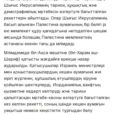
Шығыс Иерусалимнің тарихи, құқықтық және
демографиялық мәртебесін өзгертуге бағытталған
әрекеттерін айыптады. Олар Шығыс Иерусалимнің
басып алынған Палестина аумағының бір бөлігі әрі
екі мемлекет құру қағидатына негізделген шешім
аясында болашақ Палестина мемлекетінің
астанасы екенін тағы да мәлімдеді.
Мәлімдемеде Әл-Ақса мешітіне (Әл-Харам аш-
Шариф) қатысты жағдайға ерекше назар
аударылды. Қатысушылар Израиль министрлері
мен қоныстанушылардың кешен аумағына жиі
кіріп жүргенін, құлшылық етушілердің кіруіне
қойылған шектеулерді, Иорданиялық вакфтың
қызметіне кедергі келтіруді және тарихи
қалыптасқан мәртебе-квоны өзгертуге бағытталған
кез келген әрекетті, соның ішінде кешен аумағын
уақытша немесе кеңістіктік тұрғыдан бөлу