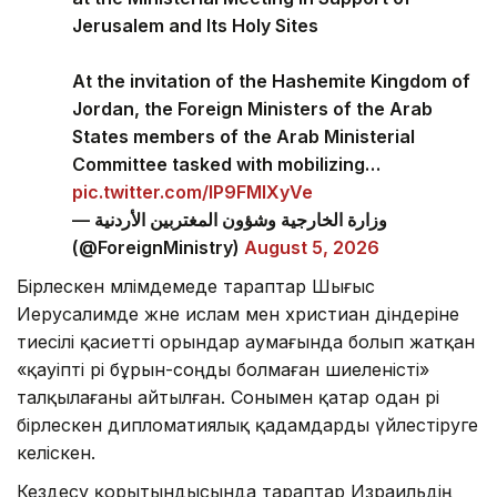
Jerusalem and Its Holy Sites
At the invitation of the Hashemite Kingdom of
Jordan, the Foreign Ministers of the Arab
States members of the Arab Ministerial
Committee tasked with mobilizing…
pic.twitter.com/lP9FMlXyVe
— وزارة الخارجية وشؤون المغتربين الأردنية
(@ForeignMinistry)
August 5, 2026
Бірлескен мәлімдемеде тараптар Шығыс
Иерусалимде және ислам мен христиан діндеріне
тиесілі қасиетті орындар аумағында болып жатқан
«қауіпті әрі бұрын-соңды болмаған шиеленісті»
талқылағаны айтылған. Сонымен қатар одан әрі
бірлескен дипломатиялық қадамдарды үйлестіруге
келіскен.
Кездесу қорытындысында тараптар Израильдің