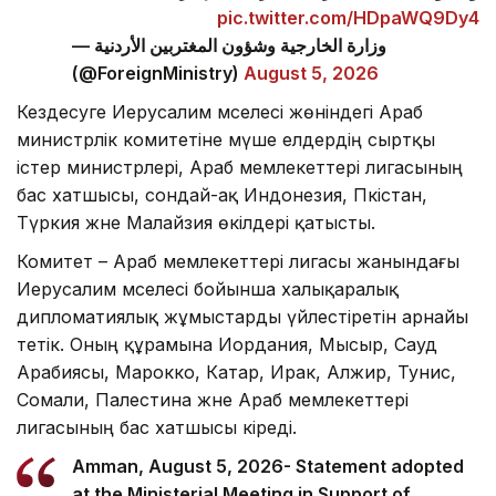
pic.twitter.com/HDpaWQ9Dy4
— وزارة الخارجية وشؤون المغتربين الأردنية
(@ForeignMinistry)
August 5, 2026
Кездесуге Иерусалим мәселесі жөніндегі Араб
министрлік комитетіне мүше елдердің сыртқы
істер министрлері, Араб мемлекеттері лигасының
бас хатшысы, сондай-ақ Индонезия, Пәкістан,
Түркия және Малайзия өкілдері қатысты.
Комитет – Араб мемлекеттері лигасы жанындағы
Иерусалим мәселесі бойынша халықаралық
дипломатиялық жұмыстарды үйлестіретін арнайы
тетік. Оның құрамына Иордания, Мысыр, Сауд
Арабиясы, Марокко, Катар, Ирак, Алжир, Тунис,
Сомали, Палестина және Араб мемлекеттері
лигасының бас хатшысы кіреді.
Amman, August 5, 2026- Statement adopted
at the Ministerial Meeting in Support of