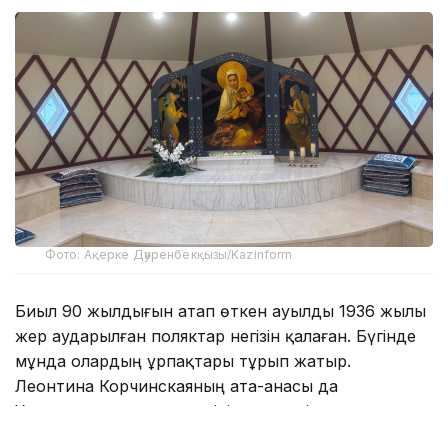
Фото: Ақерке Дәуренбекқызы/Kazinform
Биыл 90 жылдығын атап өткен ауылды 1936 жылы
жер аударылған поляктар негізін қалаған. Бүгінде
мұнда олардың ұрпақтары тұрып жатыр.
Леонтина Корчинскаяның ата-анасы да
Украинадан күштеп көшірілгендердің қатарында
болған. Айтуынша, сол кезде әкесі 18-де, анасы 16