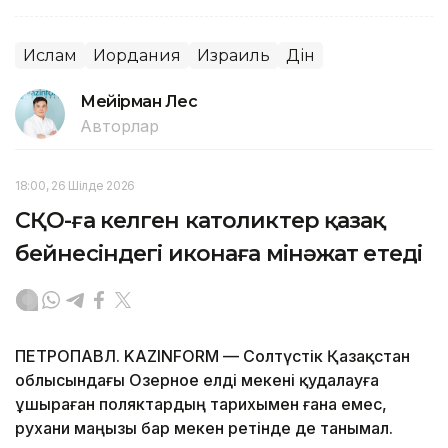
Ислам
Иордания
Израиль
Дін
Мейірман Лес
Авторлар
18:00, 26 Шілде 2026
СҚО-ға келген католиктер қазақ
бейнесіндегі иконаға мінәжат етеді
ПЕТРОПАВЛ. KAZINFORM — Солтүстік Қазақстан
облысындағы Озерное елді мекені қудалауға
ұшыраған поляктардың тарихымен ғана емес,
рухани маңызы бар мекен ретінде де танымал.