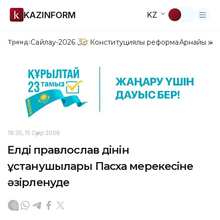
KAZINFORM
KZ
Сайлау-2026
Конституциялық реформа
Арнайы жо
Тренд:
18:35, 15 Сәуір 2009
Елдің правлослав дінін
ұстанушылары Пасха мерекесіне
әзірленуде