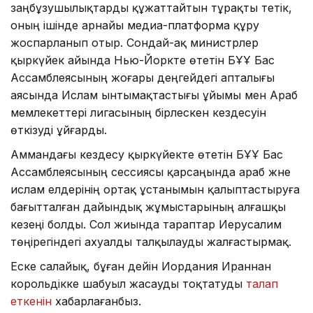
заңбұзушылықтарды құжаттайтын тұрақты тетік,
оның ішінде арнайы медиа-платформа құру
жоспарланып отыр. Сондай-ақ министрлер
қыркүйек айында Нью-Йоркте өтетін БҰҰ Бас
Ассамблеясының жоғары деңгейдегі апталығы
аясында Ислам ынтымақтастығы ұйымы мен Араб
мемлекеттері лигасының бірлескен кездесуін
өткізуді ұйғарды.
Аммандағы кездесу қыркүйекте өтетін БҰҰ Бас
Ассамблеясының сессиясы қарсаңында араб және
ислам елдерінің ортақ ұстанымын қалыптастыруға
бағытталған дайындық жұмыстарының алғашқы
кезеңі болды. Сол жиында тараптар Иерусалим
төңірегіндегі ахуалды талқылауды жалғастырмақ.
Еске салайық, бұған дейін Иордания Ираннан
корольдікке шабуыл жасауды тоқтатуды
талап
еткенін
хабарлағанбыз.