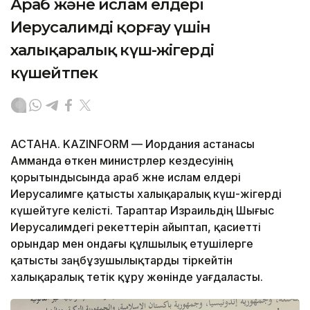
Араб және ислам елдері
Иерусалимді қорғау үшін
халықаралық күш-жігерді
күшейтпек
АСТАНА. KAZINFORM — Иордания астанасы
Амманда өткен министрлер кездесуінің
қорытындысында араб және ислам елдері
Иерусалимге қатысты халықаралық күш-жігерді
күшейтуге келісті. Тараптар Израильдің Шығыс
Иерусалимдегі әрекеттерін айыптап, қасиетті
орындар мен ондағы құлшылық етушілерге
қатысты заңбұзушылықтарды тіркейтін
халықаралық тетік құру жөнінде уағдаласты.