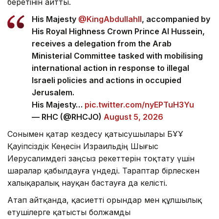
беретінін айтты.
His Majesty
@KingAbdullahII
, accompanied by
His Royal Highness Crown Prince Al Hussein,
receives a delegation from the Arab
Ministerial Committee tasked with mobilising
international action in response to illegal
Israeli policies and actions in occupied
Jerusalem.
His Majesty…
pic.twitter.com/nyEPTuH3Yu
— RHC (@RHCJO)
August 5, 2026
Сонымен қатар кездесу қатысушылары БҰҰ
Қауіпсіздік Кеңесін Израильдің Шығыс
Иерусалимдегі заңсыз әрекеттерін тоқтату үшін
шаралар қабылдауға үндеді. Тараптар бірлескен
халықаралық науқан бастауға да келісті.
Атап айтқанда, қасиетті орындар мен құлшылық
етушілерге қатысты болжамды