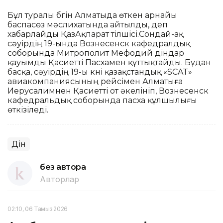
Бұл туралы бүгін Алматыда өткен арнайы
баспасөз мәслихатында айтылды, деп
хабарлайды ҚазАқпарат тілшісі.Сондай-ақ
сәуірдің 19-ында Вознесенск кафедралдық
соборында Митрополит Мефодий діндар
қауымды Қасиетті Пасхамен құттықтайды. Бұдан
басқа, сәуірдің 19-ы күні қазақстандық «SCAT»
авиакомпаниясының рейсімен Алматыға
Иерусалимнен Қасиетті от әкелініп, Вознесенск
кафедральдық соборында пасха құлшылығы
өткізіледі.
Дін
без автора
Авторлар
02:10, 06 Тамыз 2026