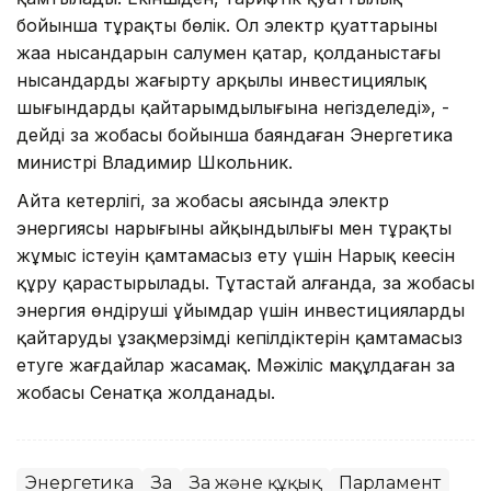
бойынша тұрақты бөлік. Ол электр қуаттарының
жаңа нысандарын салумен қатар, қолданыстағы
нысандарды жаңғырту арқылы инвестициялық
шығындардың қайтарымдылығына негізделеді», -
дейді заң жобасы бойынша баяндаған Энергетика
министрі Владимир Школьник.
Айта кетерлігі, заң жобасы аясында электр
энергиясы нарығының айқындылығы мен тұрақты
жұмыс істеуін қамтамасыз ету үшін Нарық кеңесін
құру қарастырылады. Тұтастай алғанда, заң жобасы
энергия өндіруші ұйымдар үшін инвестицияларды
қайтарудың ұзақмерзімді кепілдіктерін қамтамасыз
етуге жағдайлар жасамақ. Мәжіліс мақұлдаған заң
жобасы Сенатқа жолданады.
Энергетика
Заң
Заң және құқық
Парламент