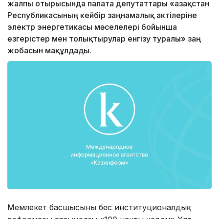
жалпы отырысында палата депутаттары «Қазақстан
Республикасының кейбір заңнамалық актілеріне
электр энергетикасы мәселелері бойынша
өзгерістер мен толықтырулар енгізу туралы» заң
жобасын мақұлдады.
Мемлекет басшысының бес институционалдық