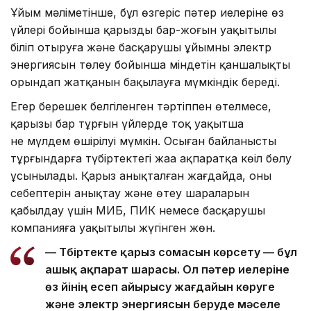
Ұйым мәліметінше, бұл өзгеріс пәтер иелеріне өз
үйлері бойынша қарыздың бар-жоғын уақытылы
біліп отыруға және басқарушы ұйымның электр
энергиясын төлеу бойынша міндетін қаншалықты
орындап жатқанын бақылауға мүмкіндік береді.
Егер берешек белгіленген тәртіппен өтелмесе,
қарызы бар тұрғын үйлерде тоқ уақытша
не мүлдем өшірілуі мүмкін. Осыған байланысты
тұрғындарға түбіртектегі жаңа ақпаратқа көңіл бөлу
ұсынылады. Қарыз анықталған жағдайда, оның
себептерін анықтау және өтеу шараларын
қабылдау үшін МИБ, ПИК немесе басқарушы
компанияға уақытылы жүгінген жөн.
— Түбіртекте қарыз сомасын көрсету — бұл
ашық ақпарат шарасы. Ол пәтер иелеріне
өз үйінің есеп айырысу жағдайын көруге
және электр энергиясын беруде мәселе