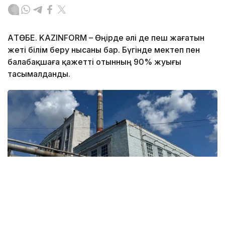
АҚТӨБЕ. KAZINFORM – Өңірде әлі де пеш жағатын
жеті білім беру нысаны бар. Бүгінде мектеп пен
балабақшаға қажетті отынның 90% жуығы
тасымалданды.
Фото: Үкімет