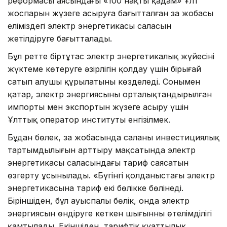
реформасы аясындағы «100 нақты қадам» Ұлт
жоспарын жүзеге асыруға бағытталған заң жобасы
еліміздегі электр энергетикасы саласын
жетілдіруге бағытталады.
Бұл ретте біртұтас электр энергетикалық жүйесінің
жүктеме көтеруге әзірлігін қолдау үшін бірыңғай
сатып алушы құрылатыны көзделеді. Сонымен
қатар, электр энергиясының орталықтандырылған
импорты мен экспортын жүзеге асыру үшін
Ұлттық оператор институты енгізілмек.
Бұдан бөлек, заң жобасында саланың инвестициялық
тартымдылығын арттыру мақсатында электр
энергетикасы саласындағы тариф саясатын
өзгерту ұсынылады. «Бүгінгі қолданыстағы электр
энергетикасына тариф екі бөлікке бөлінеді.
Біріншіден, бұл ауыспалы бөлік, онда электр
энергиясын өндіруге кеткен шығынның өтелімділігі
қамтылады. Екіншіден, тарифтік қуаттылық