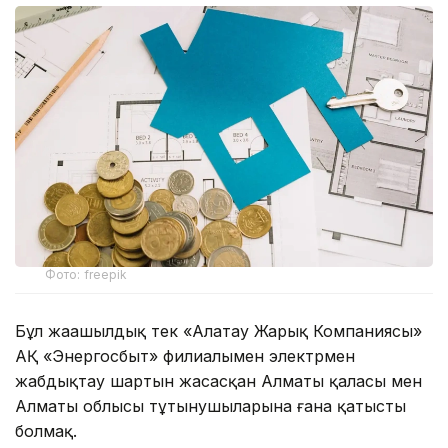
Фото: freepik
Бұл жаңашылдық тек «Алатау Жарық Компаниясы»
АҚ «Энергосбыт» филиалымен электрмен
жабдықтау шартын жасасқан Алматы қаласы мен
Алматы облысы тұтынушыларына ғана қатысты
болмақ.