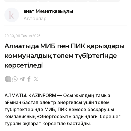
Қанат Мәметқазыұлы
Авторлар
20:30, 06 Тамыз 2026
Алматыда МИБ пен ПИК қарыздары
коммуналдық төлем түбіртегінде
көрсетіледі
АЛМАТЫ. KAZINFORM — Осы жылдың тамыз
айынан бастап электр энергиясы үшін төлем
түбіртектерінде МИБ, ПИК немесе басқарушы
компанияның «Энергосбыт» алдындағы берешегі
туралы ақпарат көрсетіле бастайды.