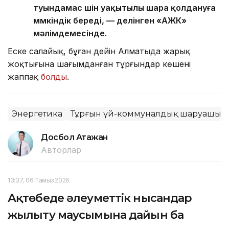
туындамас үшін уақытылы шара қолдануға
мүмкіндік береді, — делінген «АЖК»
мәлімдемесінде.
Еске салайық, бұған дейін Алматыда жарық
жоқтығына шағымданған тұрғындар көшені
жаппақ
болды
.
Энергетика
Тұрғын үй-коммуналдық шаруашылы
Досбол Атажан
Авторлар
13:37, 06 Тамыз 2026
Ақтөбеде әлеуметтік нысандар
жылыту маусымына дайын ба