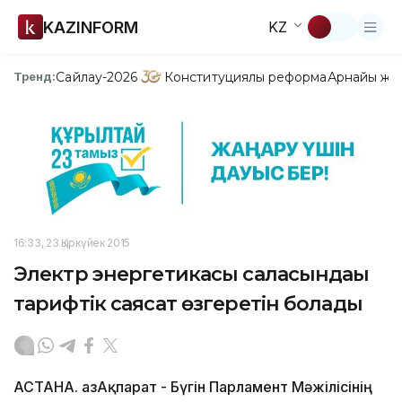
KAZINFORM
KZ
Сайлау-2026
Конституциялық реформа
Арнайы жо
Тренд:
16:33, 23 Қыркүйек 2015
Электр энергетикасы саласындағы
тарифтік саясат өзгеретін болады
АСТАНА. ҚазАқпарат - Бүгін Парламент Мәжілісінің