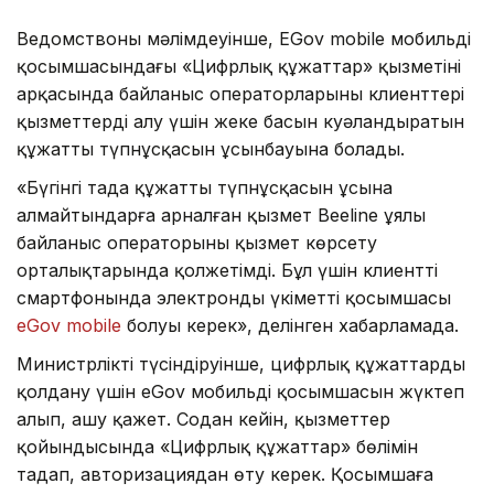
Ведомствоның мәлімдеуінше, EGov mobile мобильді
қосымшасындағы «Цифрлық құжаттар» қызметінің
арқасында байланыс операторларының клиенттері
қызметтерді алу үшін жеке басын куәландыратын
құжаттың түпнұсқасын ұсынбауына болады.
«Бүгінгі таңда құжаттың түпнұсқасын ұсына
алмайтындарға арналған қызмет Beeline ұялы
байланыс операторының қызмет көрсету
орталықтарында қолжетімді. Бұл үшін клиенттің
смартфонында электронды үкіметтің қосымшасы
eGov mobile
болуы керек», делінген хабарламада.
Министрліктің түсіндіруінше, цифрлық құжаттарды
қолдану үшін eGov мобильді қосымшасын жүктеп
алып, ашу қажет. Содан кейін, қызметтер
қойындысында «Цифрлық құжаттар» бөлімін
таңдап, авторизациядан өту керек. Қосымшаға