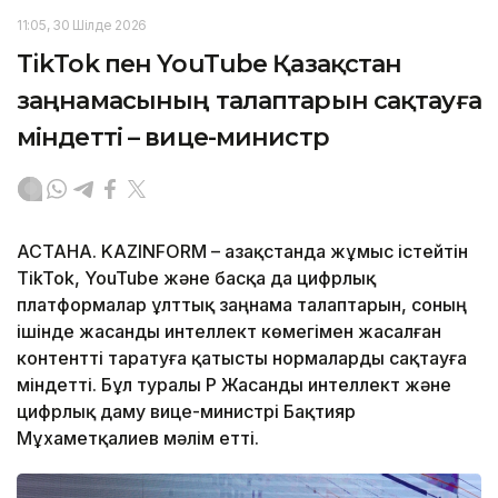
11:05, 30 Шілде 2026
TikTok пен YouTube Қазақстан
заңнамасының талаптарын сақтауға
міндетті – вице-министр
АСТАНА. KAZINFORM – Қазақстанда жұмыс істейтін
TikTok, YouTube және басқа да цифрлық
платформалар ұлттық заңнама талаптарын, соның
ішінде жасанды интеллект көмегімен жасалған
контентті таратуға қатысты нормаларды сақтауға
міндетті. Бұл туралы ҚР Жасанды интеллект және
цифрлық даму вице-министрі Бақтияр
Мұхаметқалиев мәлім етті.