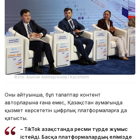
Фото: Ағыбай Аяпбергенов / Kazinform
Оның айтуынша, бұл талаптар контент
авторларына ғана емес, Қазақстан аумағында
қызмет көрсететін цифрлық платформаларға да
қатысты.
– TikTok Қазақстанда ресми түрде жұмыс
істейді. Басқа платформалардың елімізде