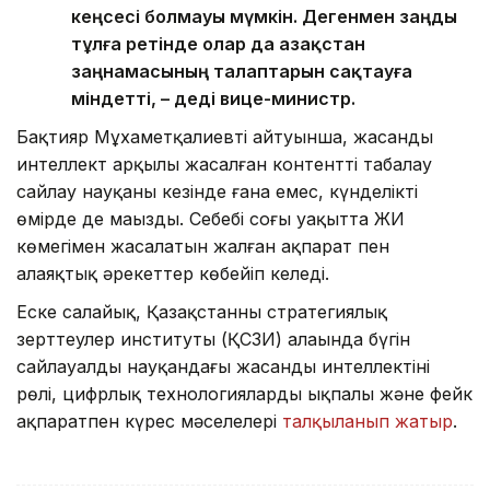
кеңсесі болмауы мүмкін. Дегенмен заңды
тұлға ретінде олар да Қазақстан
заңнамасының талаптарын сақтауға
міндетті, – деді вице-министр.
Бақтияр Мұхаметқалиевтің айтуынша, жасанды
интеллект арқылы жасалған контентті таңбалау
сайлау науқаны кезінде ғана емес, күнделікті
өмірде де маңызды. Себебі соңғы уақытта ЖИ
көмегімен жасалатын жалған ақпарат пен
алаяқтық әрекеттер көбейіп келеді.
Еске салайық, Қазақстанның стратегиялық
зерттеулер институты (ҚСЗИ) алаңында бүгін
сайлауалды науқандағы жасанды интеллектінің
рөлі, цифрлық технологиялардың ықпалы және фейк
ақпаратпен күрес мәселелері
талқыланып жатыр
.