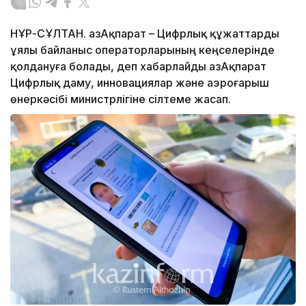
НҰР-СҰЛТАН. ҚазАқпарат – Цифрлық құжаттарды
ұялы байланыс операторларының кеңселерінде
қолдануға болады, деп хабарлайды ҚазАқпарат
Цифрлық даму, инновациялар және аэроғарыш
өнеркәсібі министрлігіне сілтеме жасап.