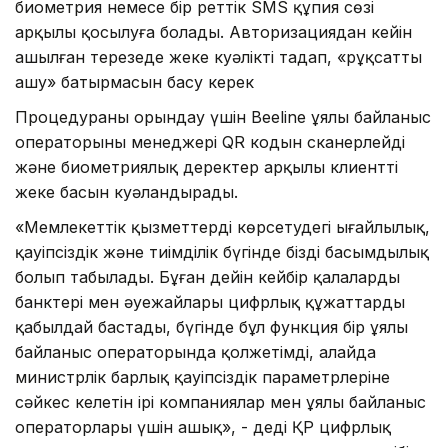
биометрия немесе бір реттік SMS құпия сөзі
арқылы қосылуға болады. Авторизациядан кейін
ашылған терезеде жеке куәлікті таңдап, «рұқсатты
ашу» батырмасын басу керек
Процедураны орындау үшін Beeline ұялы байланыс
операторының менеджері QR кодын сканерлейді
және биометриялық деректер арқылы клиенттің
жеке басын куәландырады.
«Мемлекеттік қызметтерді көрсетудегі ыңғайлылық,
қауіпсіздік және тиімділік бүгінде біздің басымдылық
болып табылады. Бұған дейін кейбір қалалардың
банктері мен әуежайлары цифрлық құжаттарды
қабылдай бастады, бүгінде бұл функция бір ұялы
байланыс операторында қолжетімді, алайда
министрлік барлық қауіпсіздік параметрлеріне
сәйкес келетін ірі компаниялар мен ұялы байланыс
операторлары үшін ашық», - деді ҚР цифрлық