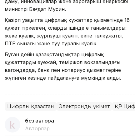
даму, инновациялар және аэроғарыш өнеркәсібі
министрі Бағдат Мусин.
Қазіргі уақытта цифрлық құжаттар қызметінде 18
құжат тіркелген, олардың ішінде ең танымалдары:
жеке куәлік, жүргізуші куәлігі, екпе төлқұжаты,
ПТР сынағы және туу туралы куәлік.
Бұған дейін қазақстандықтар цифрлық
құжаттарды әуежай, теміржол вокзалындағы
вагондарда, банк пен нотариус қызметтеріне
жүгінген кезінде пайдалануға мүмкіндік алды.
Цифрлық Қазақстан
Электронды үкімет
ҚР Цифрл
без автора
Авторлар