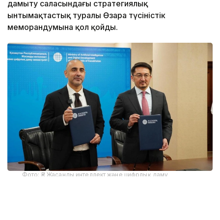
дамыту саласындағы стратегиялық
ынтымақтастық туралы Өзара түсіністік
меморандумына қол қойды.
Фото: ҚР Жасанды интеллект және цифрлық даму
министрлігі
ҚР Жасанды интеллект және цифрлық даму