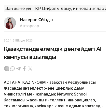
Заң және құқық
ҚР Цифрлық даму, инновациялар жә
Назерке Сүйіндік
Авторлар
20:54, 21 Шілде 2026
Қазақстанда әлемдік деңгейдегі AI
кампусы ашылады
АСТАНА. KAZINFORM - Қазақстан Республикасы
Жасанды интеллект және цифрлық даму
министрлігі мен жаһандық Network School
бастамасы жасанды интеллект, инновациялар,
технологиялық кәсіпкерлік және адами капиталды