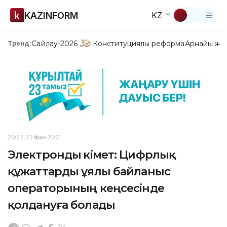
KAZINFORM
KZ
Сайлау-2026
Конституциялық реформа
Арнайы жо
Тренд:
20:27, 22 Қазан 2021
Электронды үкімет: Цифрлық
құжаттарды ұялы байланыс
операторының кеңсесінде
қолдануға болады