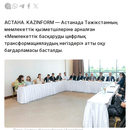
АСТАНА. KAZINFORM — Астанада Тәжікстанның
мемлекеттік қызметшілеріне арналған
«Мемлекеттік басқаруды цифрлық
трансформациялаудың негіздері» атты оқу
бағдарламасы басталды.
Фото: Солтан Жексенбеков / Kazinform