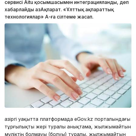
сервисі Aitu қосымшасымен интеграцияланды, деп
хабарлайды ҚазАқпарат. «Ұлттық ақпараттық
технологиялар» АҚ-ға сілтеме жасап.
Қазіргі уақытта платформада eGov.kz порталындағы
тұрғылықты жері туралы анықтама, жылжымайтын
мүліктің болмауы (болуы) туралы, жылжымайтын