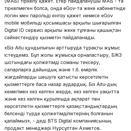
(МАБ) тіркелу қажет. Егер пайдаланушы МАБ - та
тіркелмеген болса, онда еGov-та жеке кабинетінде
логин мен парольді енгізу қажет немесе eGov
mobile мобильді қосымшасы арқылы шығарылған
Digital ID сервисі арқылы жеке тұлғаны қашықтан
сәйкестендіру қызметін пайдаланады.
«Біз Aitu құндылығын арттыруда тұрақты жұмыс
істеудеміз. Бұл жолы жұмысқа орналастыру, БЖЗҚ
шотындағы қолжетімді соманы тексеру,
сапарларға дайындық және т.б. өмірлік
жағдайларды шешуге қатысты көрсетілетін
қызметтерге баса назар аудардық. Біз Aitu-дың
көмегімен кез келген жерде, кез келген уақытта
және кез келген құрылғыда ақпарат пен
көрсетілетін қызметтерге қазақстандықтардың
белсенді түрде қолжетімділіктерінің болғанын
қалаймыз», - деді BTS Digital компаниясының
продакт менеджері Нұрсұлтан Ахметов.