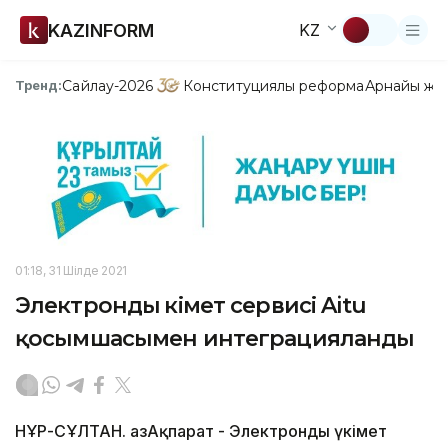
KAZINFORM
KZ
Сайлау-2026
Конституциялық реформа
Арнайы жо
Тренд:
01:18, 31 Шілде 2021
Электронды үкімет сервисі Aitu
қосымшасымен интеграцияланды
НҰР-СҰЛТАН. ҚазАқпарат - Электронды үкімет