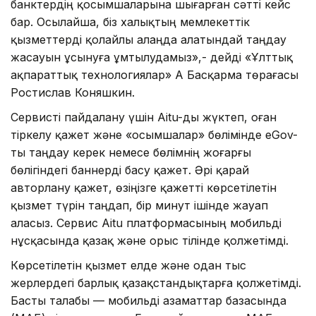
банктердің қосымшаларына шығарған сәтті кейс
бар. Осылайша, біз халықтың мемлекеттік
қызметтерді қолайлы алаңда алатындай таңдау
жасауын ұсынуға ұмтылудамыз»,- дейді «Ұлттық
ақпараттық технологиялар» АҚ Басқарма төрағасы
Ростислав Коняшкин.
Сервисті пайдалану үшін Aitu-ды жүктеп, оған
тіркелу қажет және «Қосымшалар» бөлімінде eGov-
ты таңдау керек немесе бөлімнің жоғарғы
бөлігіндегі баннерді басу қажет. Әрі қарай
авторлану қажет, өзіңізге қажетті көрсетілетін
қызмет түрін таңдап, бір минут ішінде жауап
аласыз. Сервис Aitu платформасының мобильді
нұсқасында қазақ және орыс тілінде қолжетімді.
Көрсетілетін қызмет елде және одан тыс
жерлердегі барлық қазақстандықтарға қолжетімді.
Басты талабы — мобильді азаматтар базасында