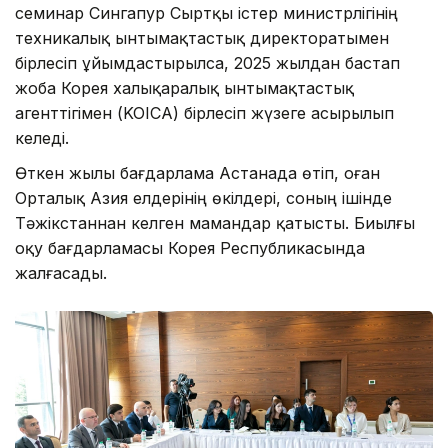
семинар Сингапур Сыртқы істер министрлігінің
техникалық ынтымақтастық директоратымен
бірлесіп ұйымдастырылса, 2025 жылдан бастап
жоба Корея халықаралық ынтымақтастық
агенттігімен (KOICA) бірлесіп жүзеге асырылып
келеді.
Өткен жылы бағдарлама Астанада өтіп, оған
Орталық Азия елдерінің өкілдері, соның ішінде
Тәжікстаннан келген мамандар қатысты. Биылғы
оқу бағдарламасы Корея Республикасында
жалғасады.