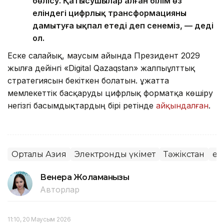
бөлісу. Қатысушылар алған білім өз
еліндегі цифрлық трансформацияны
дамытуға ықпал етеді деп сенеміз, — деді
ол.
Еске салайық, маусым айында Президент 2029
жылға дейінгі «Digital Qazaqstan» жалпыұлттық
стратегиясын бекіткен болатын. Құжатта
мемлекеттік басқаруды цифрлық форматқа көшіру
негізгі басымдықтардың бірі ретінде
айқындалған
.
Орталық Азия
Электронды үкімет
Тәжікстан
eG
Венера Жоламанқызы
Авторлар
11:10, 20 Маусым 2026