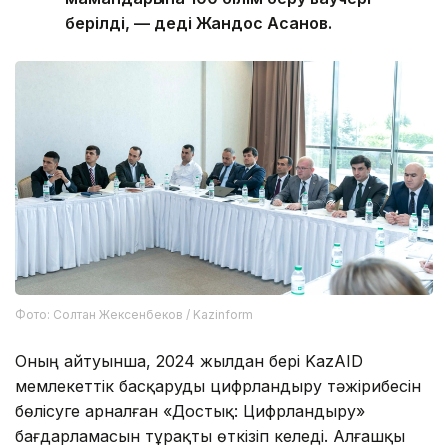
берілді, — деді Жандос Асанов.
Фото: Солтан Жексенбеков / Kazinform
Оның айтуынша, 2024 жылдан бері KazAID
мемлекеттік басқаруды цифрландыру тәжірибесін
бөлісуге арналған «Достық: Цифрландыру»
бағдарламасын тұрақты өткізіп келеді. Алғашқы