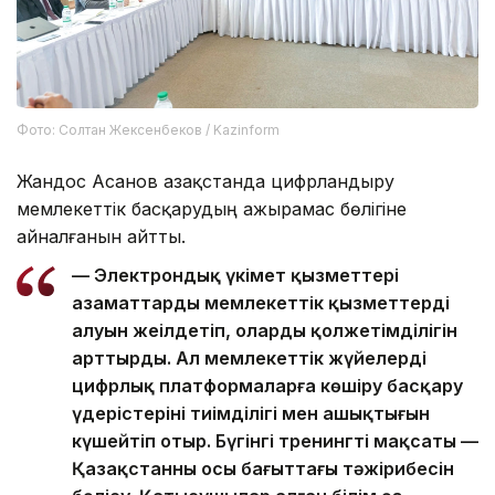
Фото: Солтан Жексенбеков / Kazinform
Жандос Асанов Қазақстанда цифрландыру
мемлекеттік басқарудың ажырамас бөлігіне
айналғанын айтты.
— Электрондық үкімет қызметтері
азаматтардың мемлекеттік қызметтерді
алуын жеңілдетіп, олардың қолжетімділігін
арттырды. Ал мемлекеттік жүйелерді
цифрлық платформаларға көшіру басқару
үдерістерінің тиімділігі мен ашықтығын
күшейтіп отыр. Бүгінгі тренингтің мақсаты —
Қазақстанның осы бағыттағы тәжірибесін