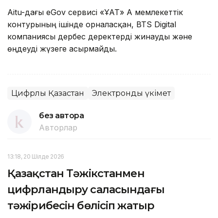
Aitu-дағы eGov сервисі «ҰАТ» АҚ мемлекеттік
контурының ішінде орналасқан, BTS Digital
компаниясы дербес деректерді жинауды және
өңдеуді жүзеге асырмайды.
Цифрлық Қазақстан
Электронды үкімет
без автора
Авторлар
13:18, 20 Шілде 2026
Қазақстан Тәжікстанмен
цифрландыру саласындағы
тәжірибесін бөлісіп жатыр