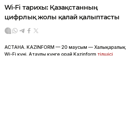
Wi-Fi тарихы: Қазақстанның
цифрлық жолы қалай қалыптасты
АСТАНА. KAZINFORM — 20 маусым — Халықаралық
Wi-Fi күні. Атаулы күнге орай Kazinform
тілшісі
сымсыз интернеттің кең қолданысқа енуі
қазақстандықтардың өмір салтын қалай
өзгерткенін зерттеп көрді.