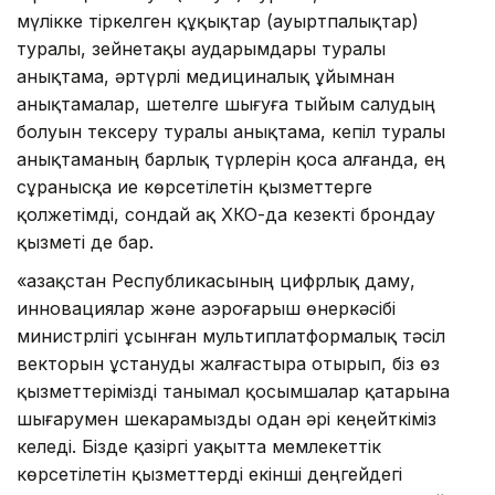
мүлікке тіркелген құқықтар (ауыртпалықтар)
туралы, зейнетақы аударымдары туралы
анықтама, әртүрлі медициналық ұйымнан
анықтамалар, шетелге шығуға тыйым салудың
болуын тексеру туралы анықтама, кепіл туралы
анықтаманың барлық түрлерін қоса алғанда, ең
сұранысқа ие көрсетілетін қызметтерге
қолжетімді, сондай ақ ХҚКО-да кезекті брондау
қызметі де бар.
«Қазақстан Республикасының цифрлық даму,
инновациялар және аэроғарыш өнеркәсібі
министрлігі ұсынған мультиплатформалық тәсіл
векторын ұстануды жалғастыра отырып, біз өз
қызметтерімізді танымал қосымшалар қатарына
шығарумен шекарамызды одан әрі кеңейткіміз
келеді. Бізде қазіргі уақытта мемлекеттік
көрсетілетін қызметтерді екінші деңгейдегі