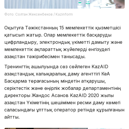
Фото: Солтан Жексенбеков / Kazinform
Оқытуға Тәжікстанның 15 мемлекеттік қызметшісі
қатысып жатыр. Олар мемлекеттік басқаруды
цифрландыру, электрондық үкіметті дамыту және
мемлекеттік ақпараттық жүйелерді енгізудегі
Қазақстан тәжірибесімен танысады.
Тренингтің ашылуында сөз сөйлеген KazAID
Қазақстандық халықаралық даму агенттігі КеАҚ
Басқарма төрағасының міндетін атқарушы,
серіктестік және өңірлік жобалар департаментінің
директоры Жандос Асанов KazAID 2020 жылы
Қазақстан Үкіметінің шешімімен ресми даму көмегі
саласындағы ұлттық оператор ретінде құрылғанын
айтты.