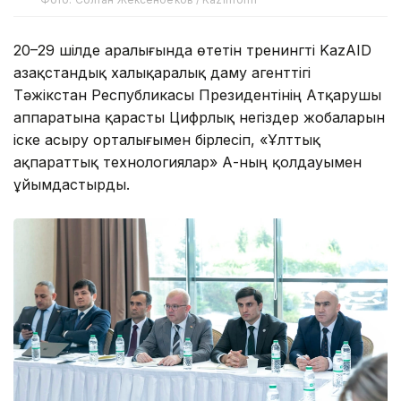
20–29 шілде аралығында өтетін тренингті KazAID
Қазақстандық халықаралық даму агенттігі
Тәжікстан Республикасы Президентінің Атқарушы
аппаратына қарасты Цифрлық негіздер жобаларын
іске асыру орталығымен бірлесіп, «Ұлттық
ақпараттық технологиялар» АҚ-ның қолдауымен
ұйымдастырды.