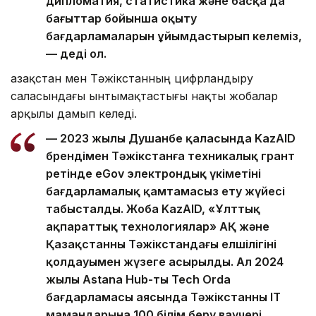
дипломатия, статистика және басқа да
бағыттар бойынша оқыту
бағдарламаларын ұйымдастырып келеміз,
— деді ол.
Қазақстан мен Тәжікстанның цифрландыру
саласындағы ынтымақтастығы нақты жобалар
арқылы дамып келеді.
— 2023 жылы Душанбе қаласында KazAID
брендімен Тәжікстанға техникалық грант
ретінде eGov электрондық үкіметінің
бағдарламалық қамтамасыз ету жүйесі
табысталды. Жоба KazAID, «Ұлттық
ақпараттық технологиялар» АҚ және
Қазақстанның Тәжікстандағы елшілігінің
қолдауымен жүзеге асырылды. Ал 2024
жылы Astana Hub-тың Tech Orda
бағдарламасы аясында Тәжікстанның IT
мамандарына 100 білім беру ваучері