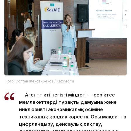
Фото: Солтан Жексенбеков / Kazinform
— Агенттіктің негізгі міндеті — серіктес
мемлекеттердің тұрақты дамуына және
инклюзивті экономикалық өсіміне
техникалық қолдау көрсету. Осы мақсатта
цифрландыру, денсаулық сақтау,